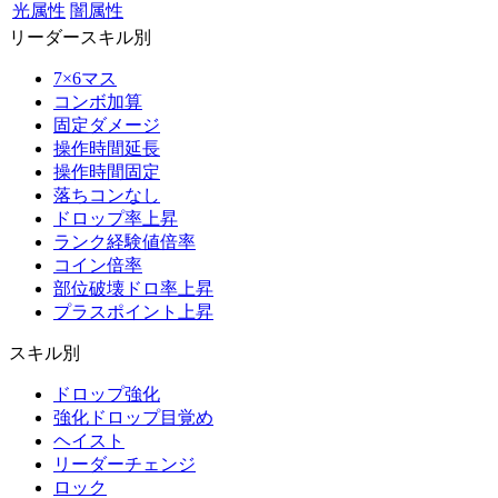
光属性
闇属性
リーダースキル別
7×6マス
コンボ加算
固定ダメージ
操作時間延長
操作時間固定
落ちコンなし
ドロップ率上昇
ランク経験値倍率
コイン倍率
部位破壊ドロ率上昇
プラスポイント上昇
スキル別
ドロップ強化
強化ドロップ目覚め
ヘイスト
リーダーチェンジ
ロック