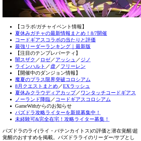
【コラボ/ガチャイベント情報】
夏休みガチャの最新情報まとめ！8/7開催
コードギアスコラボの当たりと評価
最強リーダーランキング｜最新版
【注目のテンプレパーティ】
闇スザク
／
ロゼ
／
アッシュ
／
ジノ
ラインハルト
／
虚
／
フリーレン
【開催中のダンジョン情報】
魔夏のプラス限界突破コロシアム
8月クエストまとめ
／
EXラッシュ
夏休みクラウディアカップ
／
ワンタッチコードギアス
ノーランド降臨
／
コードギアスコロシアム
GameWithからのお知らせ
パズドラ攻略ライターを新規募集中！
未経験可&完全在宅！攻略ライター募集！
パズドラのライ(ライ・バテンカイトス)の評価と潜在覚醒/超
覚醒のおすすめを掲載。パズドラライのリーダー/サブとし