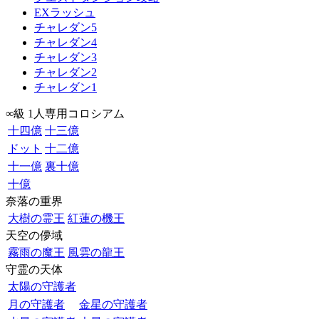
EXラッシュ
チャレダン5
チャレダン4
チャレダン3
チャレダン2
チャレダン1
∞級 1人専用コロシアム
十四億
十三億
ドット
十二億
十一億
裏十億
十億
奈落の重界
大樹の霊王
紅蓮の機王
天空の儚域
霧雨の魔王
風雲の龍王
守霊の天体
太陽の守護者
月の守護者
金星の守護者