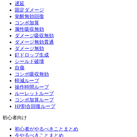
遅延
固定ダメージ
覚醒無効回復
コンボ加算
属性吸収無効
ダメージ吸収無効
ダメージ無効貫通
ダメージ無効
釘ドロップ生成
シールド破壊
自傷
コンボ吸収無効
軽減ループ
操作時間ループ
ルーレットループ
コンボ加算ループ
HP割合回復ループ
初心者向け
初心者がやるべきことまとめ
今やるべきことまとめ