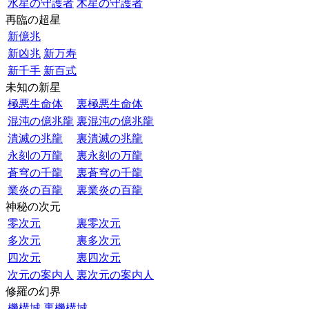
水星の守護者
木星の守護者
再臨の超星
新億兆
新凶兆
新万寿
新千手
新百式
未知の新星
極悪生命体
裏極悪生命体
混沌の億兆龍
裏混沌の億兆龍
潰滅の兆龍
裏潰滅の兆龍
永刻の万龍
裏永刻の万龍
蒼穹の千龍
裏蒼穹の千龍
業炎の百龍
裏業炎の百龍
神秘の次元
零次元
裏零次元
多次元
裏多次元
四次元
裏四次元
次元の案内人
裏次元の案内人
修羅の幻界
機構城
裏機構城