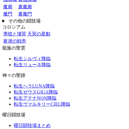
魔廊
裏魔廊
魔門
裏魔門
その他の闘技場
コロシアム
導煌と壊冥
天冥の星動
蒼潜の戦帝
龍族の聖雲
転生シルヴィ降臨
転生リューネ降臨
神々の聖跡
転生ヘラLUNA降臨
転生ゼウスGIGA降臨
転生アテナNON降臨
転生ヴァルキリーCIEL降臨
曜日闘技場
曜日闘技場まとめ