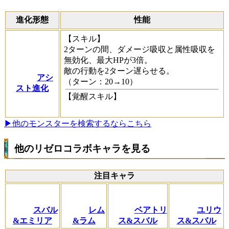
進化形態
性能
【スキル】
2ターンの間、ダメージ吸収と属性吸収を
無効化、最大HPが3倍。
敵の行動を2ターン遅らせる。
アシ
（ターン：20→10）
スト進化
【覚醒スキル】
▶他のモンスターを検索するならこちら
他のリゼロコラボキャラを見る
注目キャラ
スバル
レム
ベアトリ
ユリウ
&エミリア
&ラム
ス&スバル
ス&スバル