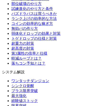
部位破壊のやり方
試練進化のやり方と条件
パズドラパスは買うべきか
ランク上げの効率的な方法
コインの効率的な稼ぎ方
無効パの作り方
弱体化ドロップの効果と対策
トゲドロップの仕様と対策
超重力の対策
超高度の対策
第3属性の倍率と仕様
軽減ループとは？
落ちコン予知とは？
システム解説
ワンタッチダンジョン
シンクロ覚醒
プラス限界突破
最大強化
経験値ストック
限界突破