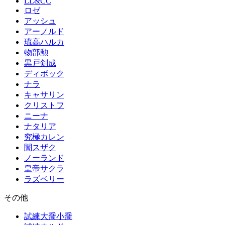
LL&CC
ロゼ
アッシュ
アーノルド
琉高ハルカ
物部勲
黒戸剣成
ディボック
ナラ
キャサリン
クリストフ
ニーナ
ナタリア
究極カレン
闇スザク
ノーランド
皇帝サクラ
ラズベリー
その他
試練大喬小喬