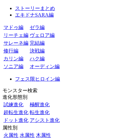
ストーリーまとめ
エキドナSARA編
マドゥ編
ゼラ編
リーチェ編
ヴェロア編
サレーネ編
完結編
修行編
決戦編
カリン編
ハク編
ソニア編
オーディン編
フェス限ヒロイン編
モンスター検索
進化形態別
試練進化
極醒進化
超転生進化
転生進化
ドット進化
アシスト進化
属性別
火属性
水属性
木属性