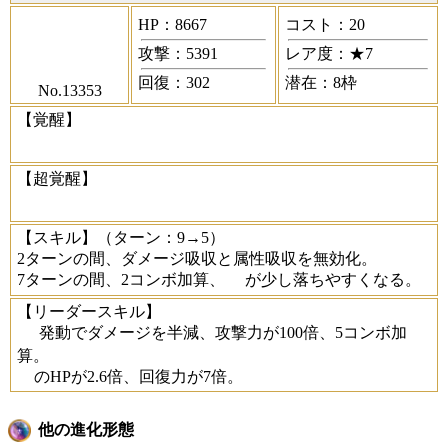
HP：8667
コスト：20
攻撃：5391
レア度：★7
回復：302
潜在：8枠
No.13353
【覚醒】
【超覚醒】
【スキル】
（ターン：9→5）
2ターンの間、ダメージ吸収と属性吸収を無効化。
7ターンの間、2コンボ加算、
が少し落ちやすくなる。
【リーダースキル】
発動でダメージを半減、攻撃力が100倍、5コンボ加
算。
のHPが2.6倍、回復力が7倍。
他の進化形態