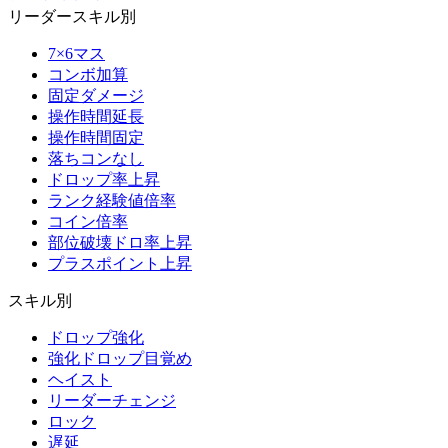
リーダースキル別
7×6マス
コンボ加算
固定ダメージ
操作時間延長
操作時間固定
落ちコンなし
ドロップ率上昇
ランク経験値倍率
コイン倍率
部位破壊ドロ率上昇
プラスポイント上昇
スキル別
ドロップ強化
強化ドロップ目覚め
ヘイスト
リーダーチェンジ
ロック
遅延