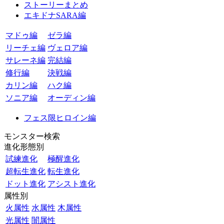
ストーリーまとめ
エキドナSARA編
マドゥ編
ゼラ編
リーチェ編
ヴェロア編
サレーネ編
完結編
修行編
決戦編
カリン編
ハク編
ソニア編
オーディン編
フェス限ヒロイン編
モンスター検索
進化形態別
試練進化
極醒進化
超転生進化
転生進化
ドット進化
アシスト進化
属性別
火属性
水属性
木属性
光属性
闇属性