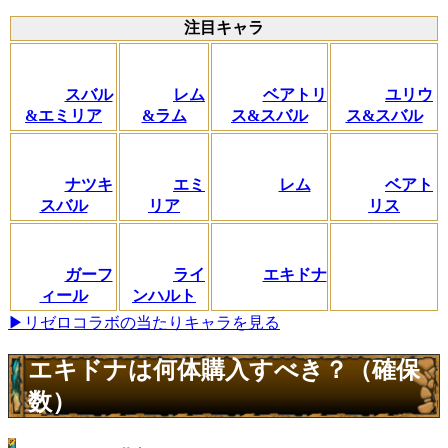
注目キャラ
スバル
レム
ベアトリ
ユリウ
&エミリア
&ラム
ス&スバル
ス&スバル
ナツキ
エミ
レム
ベアト
スバル
リア
リス
ガーフ
ライ
エキドナ
ィール
ンハルト
▶リゼロコラボの当たりキャラを見る
エキドナは何体購入すべき？（確保
数）