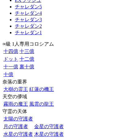
EXラッシュ
チャレダン5
チャレダン4
チャレダン3
チャレダン2
チャレダン1
∞級 1人専用コロシアム
十四億
十三億
ドット
十二億
十一億
裏十億
十億
奈落の重界
大樹の霊王
紅蓮の機王
天空の儚域
霧雨の魔王
風雲の龍王
守霊の天体
太陽の守護者
月の守護者
金星の守護者
水星の守護者
木星の守護者