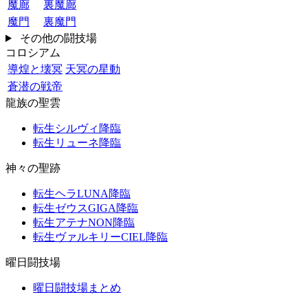
魔廊
裏魔廊
魔門
裏魔門
その他の闘技場
コロシアム
導煌と壊冥
天冥の星動
蒼潜の戦帝
龍族の聖雲
転生シルヴィ降臨
転生リューネ降臨
神々の聖跡
転生ヘラLUNA降臨
転生ゼウスGIGA降臨
転生アテナNON降臨
転生ヴァルキリーCIEL降臨
曜日闘技場
曜日闘技場まとめ