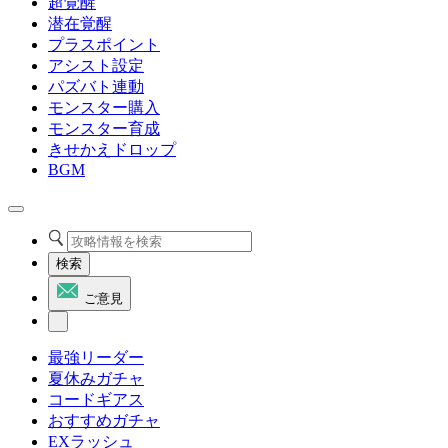
超覚醒
潜在覚醒
プラスポイント
アシスト設定
パズバト連動
モンスター購入
モンスター育成
きせかえドロップ
BGM
検索
ご意見
最強リーダー
夏休みガチャ
コードギアス
おすすめガチャ
EXラッシュ