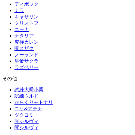
ディボック
ナラ
キャサリン
クリストフ
ニーナ
ナタリア
究極カレン
闇スザク
ノーランド
皇帝サクラ
ラズベリー
その他
試練大喬小喬
試練ウルド
からくりモトナリ
ニケ&アテナ
ツクヨミ
光シルヴィ
闇シルヴィ