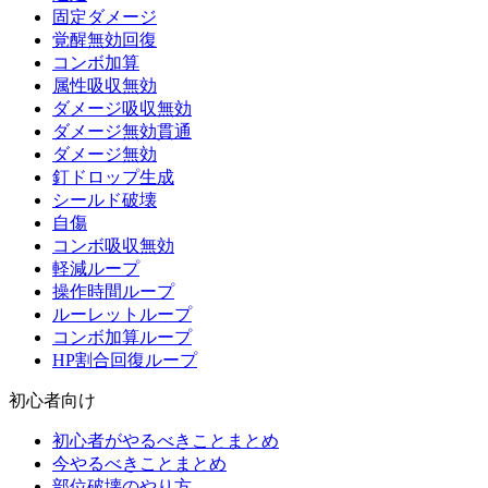
固定ダメージ
覚醒無効回復
コンボ加算
属性吸収無効
ダメージ吸収無効
ダメージ無効貫通
ダメージ無効
釘ドロップ生成
シールド破壊
自傷
コンボ吸収無効
軽減ループ
操作時間ループ
ルーレットループ
コンボ加算ループ
HP割合回復ループ
初心者向け
初心者がやるべきことまとめ
今やるべきことまとめ
部位破壊のやり方