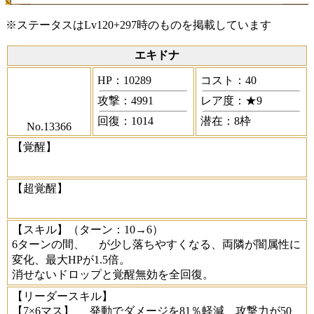
※ステータスはLv120+297時のものを掲載しています
エキドナ
HP：10289
コスト：40
攻撃：4991
レア度：★9
回復：1014
潜在：8枠
No.13366
【覚醒】
【超覚醒】
【スキル】
（ターン：10→6）
6ターンの間、
が少し落ちやすくなる、両隣が闇属性に
変化、最大HPが1.5倍。
消せないドロップと覚醒無効を全回復。
【リーダースキル】
【7×6マス】
発動でダメージを81％軽減、攻撃力が50