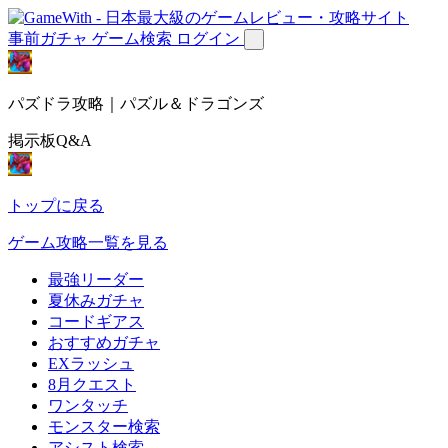
事前ガチャ
ゲーム検索
ログイン
パズドラ攻略｜パズル＆ドラゴンズ
掲示板Q&A
トップに戻る
ゲーム攻略一覧を見る
最強リーダー
夏休みガチャ
コードギアス
おすすめガチャ
EXラッシュ
8月クエスト
ワンタッチ
モンスター検索
アシスト検索