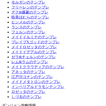
モルガンのテンプレ
フリーレンのテンプレ
デク&爆豪のテンプレ
暁美ほむらのテンプレ
ヒンメルのテンプレ
ランスのテンプレ
フェルンのテンプレ
メイドイルミナのテンプレ
ブレイブXゴッドのテンプレ
メイドロゼッタのテンプレ
メイドイデアルのテンプレ
ゼラ&チェルンのテンプレ
レム&ラムのテンプレ
メイドクラウディアのテンプレ
アネッタのテンプレ
江戸川コナンのテンプレ
メイドメタトロンのテンプレ
インペリアルドラモンテンプレ
ロゼッタのテンプレ
しづるのテンプレ
ダンジョン攻略情報