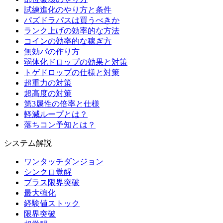
試練進化のやり方と条件
パズドラパスは買うべきか
ランク上げの効率的な方法
コインの効率的な稼ぎ方
無効パの作り方
弱体化ドロップの効果と対策
トゲドロップの仕様と対策
超重力の対策
超高度の対策
第3属性の倍率と仕様
軽減ループとは？
落ちコン予知とは？
システム解説
ワンタッチダンジョン
シンクロ覚醒
プラス限界突破
最大強化
経験値ストック
限界突破