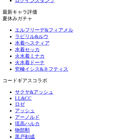
ログインスタンプ
最新キャラ評価
夏休みガチャ
エルフリーデ&フィアメル
ラビリル&ルウ
水着ヘスティア
水着セッカ
火水着ミナカ
火水着ドーナ
究極イシス&ネフティス
コードギアスコラボ
サクヤ&アッシュ
LL&CC
ロゼ
アッシュ
アーノルド
琉高ハルカ
物部勲
黒戸剣成