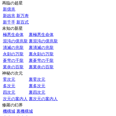
再臨の超星
新億兆
新凶兆
新万寿
新千手
新百式
未知の新星
極悪生命体
裏極悪生命体
混沌の億兆龍
裏混沌の億兆龍
潰滅の兆龍
裏潰滅の兆龍
永刻の万龍
裏永刻の万龍
蒼穹の千龍
裏蒼穹の千龍
業炎の百龍
裏業炎の百龍
神秘の次元
零次元
裏零次元
多次元
裏多次元
四次元
裏四次元
次元の案内人
裏次元の案内人
修羅の幻界
機構城
裏機構城