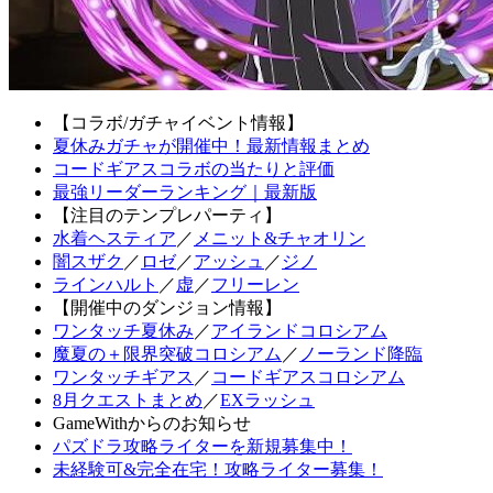
【コラボ/ガチャイベント情報】
夏休みガチャが開催中！最新情報まとめ
コードギアスコラボの当たりと評価
最強リーダーランキング｜最新版
【注目のテンプレパーティ】
水着ヘスティア
／
メニット&チャオリン
闇スザク
／
ロゼ
／
アッシュ
／
ジノ
ラインハルト
／
虚
／
フリーレン
【開催中のダンジョン情報】
ワンタッチ夏休み
／
アイランドコロシアム
魔夏の＋限界突破コロシアム
／
ノーランド降臨
ワンタッチギアス
／
コードギアスコロシアム
8月クエストまとめ
／
EXラッシュ
GameWithからのお知らせ
パズドラ攻略ライターを新規募集中！
未経験可&完全在宅！攻略ライター募集！