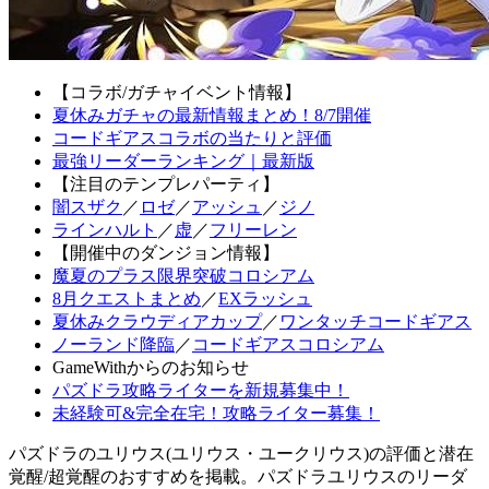
【コラボ/ガチャイベント情報】
夏休みガチャの最新情報まとめ！8/7開催
コードギアスコラボの当たりと評価
最強リーダーランキング｜最新版
【注目のテンプレパーティ】
闇スザク
／
ロゼ
／
アッシュ
／
ジノ
ラインハルト
／
虚
／
フリーレン
【開催中のダンジョン情報】
魔夏のプラス限界突破コロシアム
8月クエストまとめ
／
EXラッシュ
夏休みクラウディアカップ
／
ワンタッチコードギアス
ノーランド降臨
／
コードギアスコロシアム
GameWithからのお知らせ
パズドラ攻略ライターを新規募集中！
未経験可&完全在宅！攻略ライター募集！
パズドラのユリウス(ユリウス・ユークリウス)の評価と潜在
覚醒/超覚醒のおすすめを掲載。パズドラユリウスのリーダ