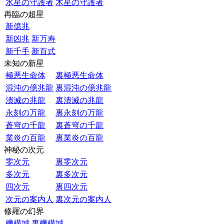
水星の守護者
木星の守護者
再臨の超星
新億兆
新凶兆
新万寿
新千手
新百式
未知の新星
極悪生命体
裏極悪生命体
混沌の億兆龍
裏混沌の億兆龍
潰滅の兆龍
裏潰滅の兆龍
永刻の万龍
裏永刻の万龍
蒼穹の千龍
裏蒼穹の千龍
業炎の百龍
裏業炎の百龍
神秘の次元
零次元
裏零次元
多次元
裏多次元
四次元
裏四次元
次元の案内人
裏次元の案内人
修羅の幻界
機構城
裏機構城