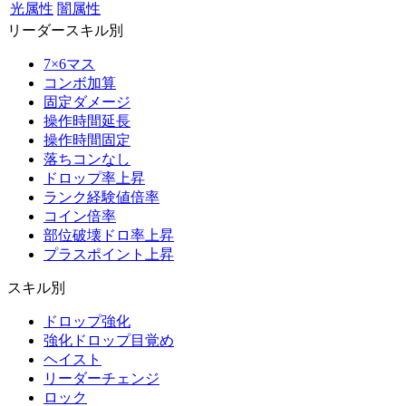
光属性
闇属性
リーダースキル別
7×6マス
コンボ加算
固定ダメージ
操作時間延長
操作時間固定
落ちコンなし
ドロップ率上昇
ランク経験値倍率
コイン倍率
部位破壊ドロ率上昇
プラスポイント上昇
スキル別
ドロップ強化
強化ドロップ目覚め
ヘイスト
リーダーチェンジ
ロック