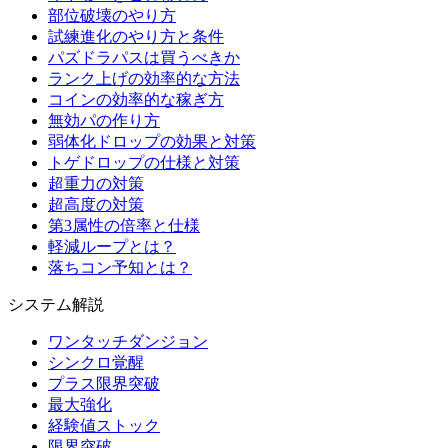
部位破壊のやり方
試練進化のやり方と条件
パズドラパスは買うべきか
ランク上げの効率的な方法
コインの効率的な稼ぎ方
無効パの作り方
弱体化ドロップの効果と対策
トゲドロップの仕様と対策
超重力の対策
超高度の対策
第3属性の倍率と仕様
軽減ループとは？
落ちコン予知とは？
システム解説
ワンタッチダンジョン
シンクロ覚醒
プラス限界突破
最大強化
経験値ストック
限界突破