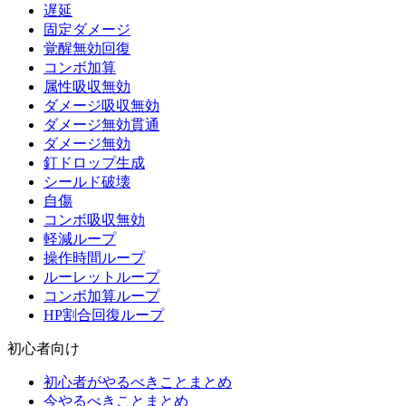
遅延
固定ダメージ
覚醒無効回復
コンボ加算
属性吸収無効
ダメージ吸収無効
ダメージ無効貫通
ダメージ無効
釘ドロップ生成
シールド破壊
自傷
コンボ吸収無効
軽減ループ
操作時間ループ
ルーレットループ
コンボ加算ループ
HP割合回復ループ
初心者向け
初心者がやるべきことまとめ
今やるべきことまとめ