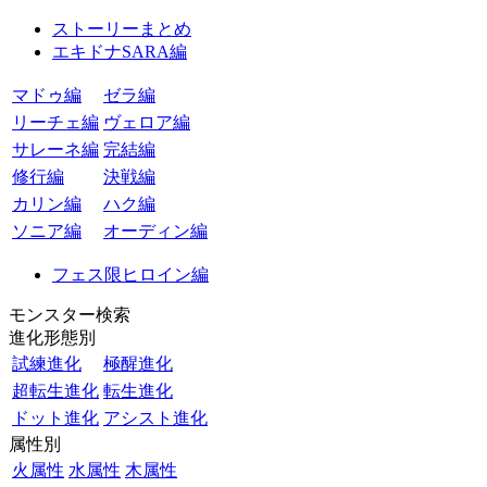
ストーリーまとめ
エキドナSARA編
マドゥ編
ゼラ編
リーチェ編
ヴェロア編
サレーネ編
完結編
修行編
決戦編
カリン編
ハク編
ソニア編
オーディン編
フェス限ヒロイン編
モンスター検索
進化形態別
試練進化
極醒進化
超転生進化
転生進化
ドット進化
アシスト進化
属性別
火属性
水属性
木属性