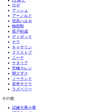
LL&CC
ロゼ
アッシュ
アーノルド
琉高ハルカ
物部勲
黒戸剣成
ディボック
ナラ
キャサリン
クリストフ
ニーナ
ナタリア
究極カレン
闇スザク
ノーランド
皇帝サクラ
ラズベリー
その他
試練大喬小喬