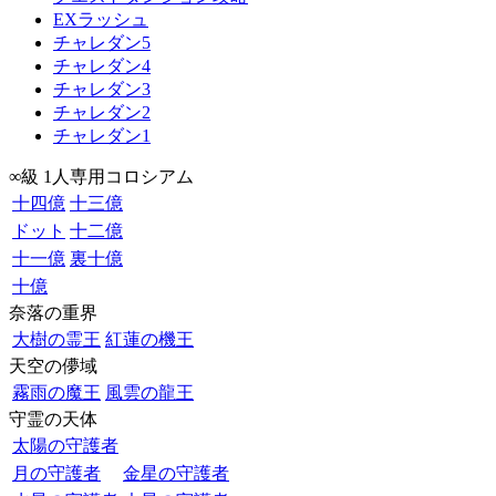
EXラッシュ
チャレダン5
チャレダン4
チャレダン3
チャレダン2
チャレダン1
∞級 1人専用コロシアム
十四億
十三億
ドット
十二億
十一億
裏十億
十億
奈落の重界
大樹の霊王
紅蓮の機王
天空の儚域
霧雨の魔王
風雲の龍王
守霊の天体
太陽の守護者
月の守護者
金星の守護者