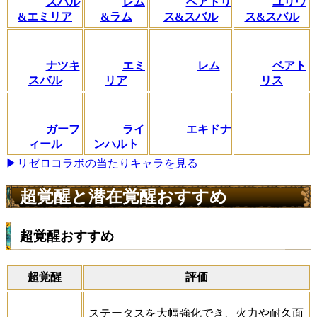
スバル
レム
ベアトリ
ユリウ
&エミリア
&ラム
ス&スバル
ス&スバル
ナツキ
エミ
レム
ベアト
スバル
リア
リス
ガーフ
ライ
エキドナ
ィール
ンハルト
▶リゼロコラボの当たりキャラを見る
超覚醒と潜在覚醒おすすめ
超覚醒おすすめ
超覚醒
評価
ステータスを大幅強化でき、火力や耐久面