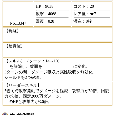
HP：9638
コスト：20
攻撃：4068
レア度：★7
回復：828
潜在：8枠
No.13347
【覚醒】
【超覚醒】
【スキル】
（ターン：14→10）
を解除し、盤面を
に変化。
3ターンの間、ダメージ吸収と属性吸収を無効化。
シールドを2つ破壊。
【リーダースキル】
5色同時攻撃発動でダメージを軽減、攻撃力が50倍、回復
力が8倍、固定2000万ダメージ。
のHPと攻撃力が3.6倍。