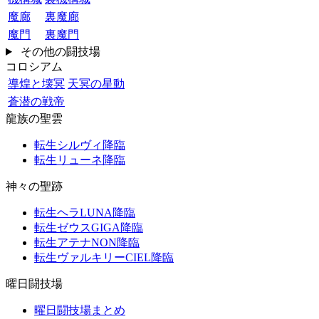
魔廊
裏魔廊
魔門
裏魔門
その他の闘技場
コロシアム
導煌と壊冥
天冥の星動
蒼潜の戦帝
龍族の聖雲
転生シルヴィ降臨
転生リューネ降臨
神々の聖跡
転生ヘラLUNA降臨
転生ゼウスGIGA降臨
転生アテナNON降臨
転生ヴァルキリーCIEL降臨
曜日闘技場
曜日闘技場まとめ