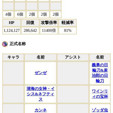
4個
6個
2個
2個
2個
HP
回復
攻撃倍率
軽減率
1,124,127
286,642
11400倍
81%
正式名称
キャラ
名前
アシスト
名前
義勇の日
輪刀&炭
ゼンゼ
治郎の日
輪刀
清海の女神・イ
ワインリ
シス&ネフティ
ィの宝杯
ス
カンネ
ゾッダ虫