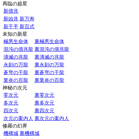
再臨の超星
新億兆
新凶兆
新万寿
新千手
新百式
未知の新星
極悪生命体
裏極悪生命体
混沌の億兆龍
裏混沌の億兆龍
潰滅の兆龍
裏潰滅の兆龍
永刻の万龍
裏永刻の万龍
蒼穹の千龍
裏蒼穹の千龍
業炎の百龍
裏業炎の百龍
神秘の次元
零次元
裏零次元
多次元
裏多次元
四次元
裏四次元
次元の案内人
裏次元の案内人
修羅の幻界
機構城
裏機構城