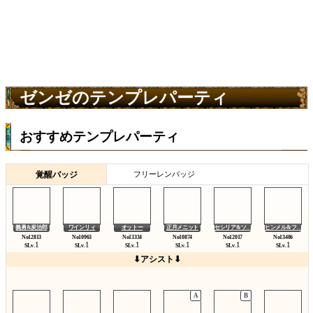
ゼンゼのテンプレパーティ
おすすめテンプレパーティ
覚醒バッジ
フリーレンバッジ
義勇&炭治郎
ワインリィ
オットー
正月メニット
セシリア&ソ…
ヒンメル&フ…
1
1
1
1
1
1
SLv.
SLv.
SLv.
SLv.
SLv.
SLv.
⬇アシスト⬇