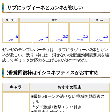
サブにラヴィーネとカンネが欲しい
リーダー
サブ
助っ人
ゼ
カ
ラヴ
ラヴ
ヒン
ンゼ
ンネ
ィーネ
ィーネ
メル...
ゼンゼのテンプレパーティは、サブにラヴィーネ2体とカン
ネが欲しい。残り1枠には、消せない/覚醒無効回復要員を編
成してギミック対応力を上げるのがおすすめだ。
消/覚回復枠はイシスネフティスがおすすめ
キャラ
おすすめ理由
■最短5ターンの消せない/覚醒無効回復ス
キル
┗ダメ激減+攻撃エンハ付き