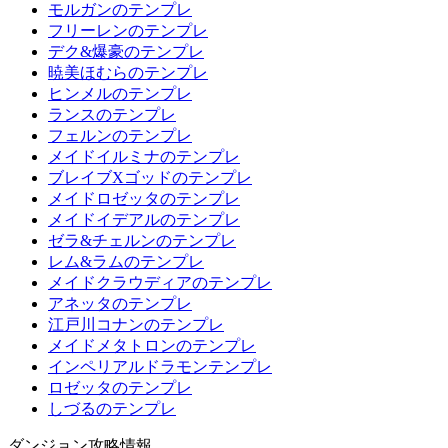
モルガンのテンプレ
フリーレンのテンプレ
デク&爆豪のテンプレ
暁美ほむらのテンプレ
ヒンメルのテンプレ
ランスのテンプレ
フェルンのテンプレ
メイドイルミナのテンプレ
ブレイブXゴッドのテンプレ
メイドロゼッタのテンプレ
メイドイデアルのテンプレ
ゼラ&チェルンのテンプレ
レム&ラムのテンプレ
メイドクラウディアのテンプレ
アネッタのテンプレ
江戸川コナンのテンプレ
メイドメタトロンのテンプレ
インペリアルドラモンテンプレ
ロゼッタのテンプレ
しづるのテンプレ
ダンジョン攻略情報