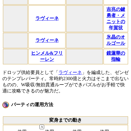
吉兆の鍵
勇者・メ
ラヴィーネ
ニットの
年賀状
氷晶のオ
ラヴィーネ
ルゴール
ヒンメル&フリ
鏡蓮華の
ーレン
指輪
ドロップ供給要員として「
ラヴィーネ
」を編成した、ゼンゼ
のテンプレパーティ。常時約2300億と火力はそこまで出ない
ものの、W吸収/無効貫通ループができパズルがお手軽で快
適に攻略できるのが魅力だ。
パーティの運用方法
変身までの動き