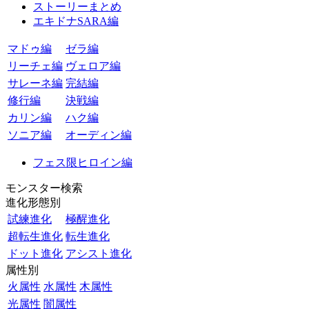
ストーリーまとめ
エキドナSARA編
マドゥ編
ゼラ編
リーチェ編
ヴェロア編
サレーネ編
完結編
修行編
決戦編
カリン編
ハク編
ソニア編
オーディン編
フェス限ヒロイン編
モンスター検索
進化形態別
試練進化
極醒進化
超転生進化
転生進化
ドット進化
アシスト進化
属性別
火属性
水属性
木属性
光属性
闇属性