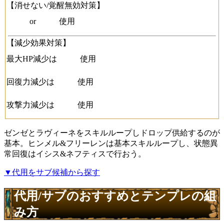
【消せない/覚醒無効対策】
or
使用
【減少効果対策】
最大HP減少は
使用
回復力減少は
使用
攻撃力減少は
使用
ゼンゼとラヴィーネをスキルループしドロップ供給するのが
基本。ヒンメル&フリーレンは基本スキルループし、状態異
常回復はイシス&ネフティスで行おう。
▼代用をサブ候補から探す
代用/サブのおすすめとテンプレの組
み方