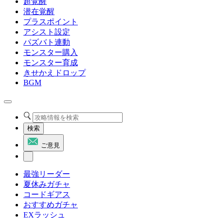
超覚醒
潜在覚醒
プラスポイント
アシスト設定
パズバト連動
モンスター購入
モンスター育成
きせかえドロップ
BGM
検索
ご意見
最強リーダー
夏休みガチャ
コードギアス
おすすめガチャ
EXラッシュ