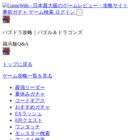
事前ガチャ
ゲーム検索
ログイン
パズドラ攻略｜パズル＆ドラゴンズ
掲示板Q&A
トップに戻る
ゲーム攻略一覧を見る
最強リーダー
夏休みガチャ
コードギアス
おすすめガチャ
EXラッシュ
8月クエスト
ワンタッチ
モンスター検索
アシスト検索