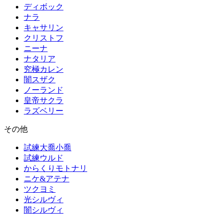
ディボック
ナラ
キャサリン
クリストフ
ニーナ
ナタリア
究極カレン
闇スザク
ノーランド
皇帝サクラ
ラズベリー
その他
試練大喬小喬
試練ウルド
からくりモトナリ
ニケ&アテナ
ツクヨミ
光シルヴィ
闇シルヴィ