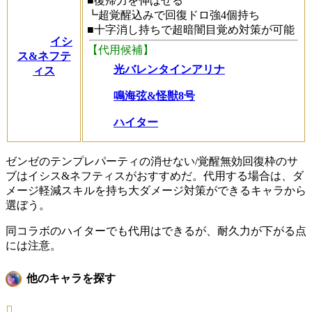
■復帰力を伸ばせる
┗超覚醒込みで回復ドロ強4個持ち
■十字消し持ちで超暗闇目覚め対策が可能
イシ
【代用候補】
ス&ネフテ
光バレンタインアリナ
ィス
鳴海弦&怪獣8号
ハイター
ゼンゼのテンプレパーティの消せない/覚醒無効回復枠のサ
ブはイシス&ネフティスがおすすめだ。代用する場合は、ダ
メージ軽減スキルを持ち大ダメージ対策ができるキャラから
選ぼう。
同コラボのハイターでも代用はできるが、耐久力が下がる点
には注意。
他のキャラを探す