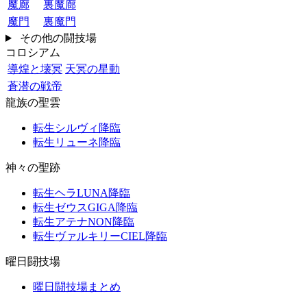
魔廊
裏魔廊
魔門
裏魔門
その他の闘技場
コロシアム
導煌と壊冥
天冥の星動
蒼潜の戦帝
龍族の聖雲
転生シルヴィ降臨
転生リューネ降臨
神々の聖跡
転生ヘラLUNA降臨
転生ゼウスGIGA降臨
転生アテナNON降臨
転生ヴァルキリーCIEL降臨
曜日闘技場
曜日闘技場まとめ