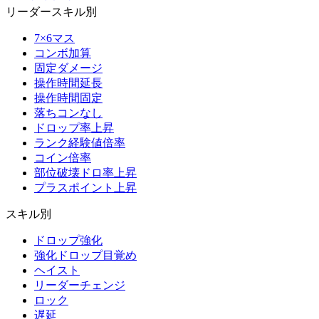
リーダースキル別
7×6マス
コンボ加算
固定ダメージ
操作時間延長
操作時間固定
落ちコンなし
ドロップ率上昇
ランク経験値倍率
コイン倍率
部位破壊ドロ率上昇
プラスポイント上昇
スキル別
ドロップ強化
強化ドロップ目覚め
ヘイスト
リーダーチェンジ
ロック
遅延