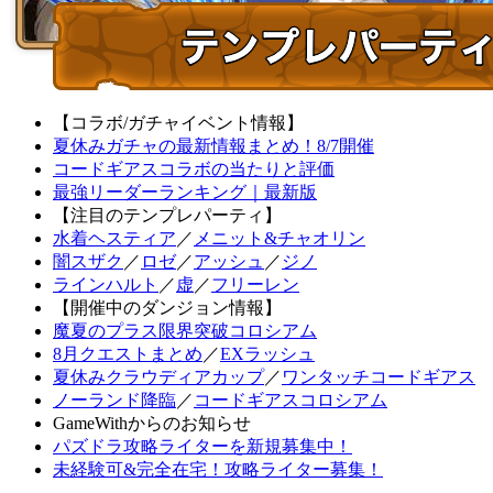
【コラボ/ガチャイベント情報】
夏休みガチャの最新情報まとめ！8/7開催
コードギアスコラボの当たりと評価
最強リーダーランキング｜最新版
【注目のテンプレパーティ】
水着ヘスティア
／
メニット&チャオリン
闇スザク
／
ロゼ
／
アッシュ
／
ジノ
ラインハルト
／
虚
／
フリーレン
【開催中のダンジョン情報】
魔夏のプラス限界突破コロシアム
8月クエストまとめ
／
EXラッシュ
夏休みクラウディアカップ
／
ワンタッチコードギアス
ノーランド降臨
／
コードギアスコロシアム
GameWithからのお知らせ
パズドラ攻略ライターを新規募集中！
未経験可&完全在宅！攻略ライター募集！