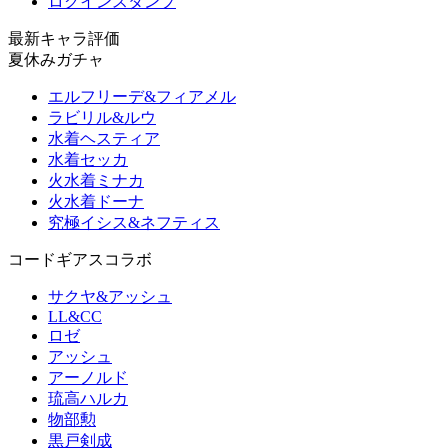
ログインスタンプ
最新キャラ評価
夏休みガチャ
エルフリーデ&フィアメル
ラビリル&ルウ
水着ヘスティア
水着セッカ
火水着ミナカ
火水着ドーナ
究極イシス&ネフティス
コードギアスコラボ
サクヤ&アッシュ
LL&CC
ロゼ
アッシュ
アーノルド
琉高ハルカ
物部勲
黒戸剣成