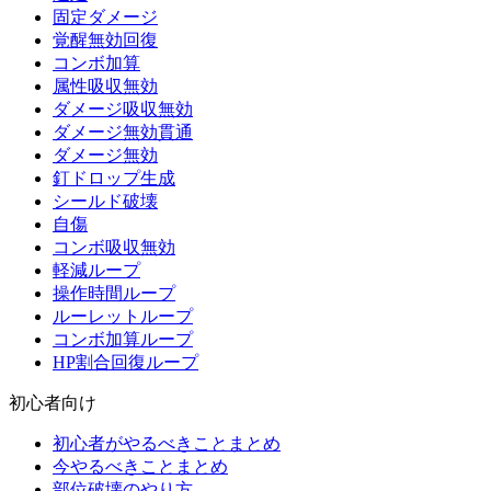
固定ダメージ
覚醒無効回復
コンボ加算
属性吸収無効
ダメージ吸収無効
ダメージ無効貫通
ダメージ無効
釘ドロップ生成
シールド破壊
自傷
コンボ吸収無効
軽減ループ
操作時間ループ
ルーレットループ
コンボ加算ループ
HP割合回復ループ
初心者向け
初心者がやるべきことまとめ
今やるべきことまとめ
部位破壊のやり方