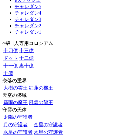
EXラッシュ
チャレダン5
チャレダン4
チャレダン3
チャレダン2
チャレダン1
∞級 1人専用コロシアム
十四億
十三億
ドット
十二億
十一億
裏十億
十億
奈落の重界
大樹の霊王
紅蓮の機王
天空の儚域
霧雨の魔王
風雲の龍王
守霊の天体
太陽の守護者
月の守護者
金星の守護者
水星の守護者
木星の守護者