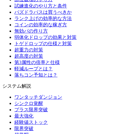
試練進化のやり方と条件
パズドラパスは買うべきか
ランク上げの効率的な方法
コインの効率的な稼ぎ方
無効パの作り方
弱体化ドロップの効果と対策
トゲドロップの仕様と対策
超重力の対策
超高度の対策
第3属性の倍率と仕様
軽減ループとは？
落ちコン予知とは？
システム解説
ワンタッチダンジョン
シンクロ覚醒
プラス限界突破
最大強化
経験値ストック
限界突破