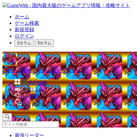
ホーム
ゲーム検索
新規登録
ログイン
2カラム
3カラム
パズドラ攻略｜パズル＆ドラゴンズ
他の攻略
コミュ
速報
掲示板
最強リーダー