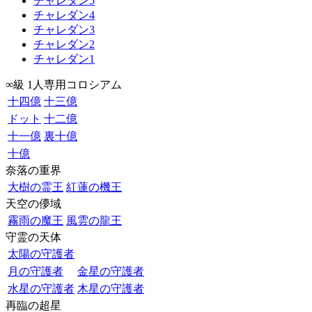
チャレダン5
チャレダン4
チャレダン3
チャレダン2
チャレダン1
∞級 1人専用コロシアム
十四億
十三億
ドット
十二億
十一億
裏十億
十億
奈落の重界
大樹の霊王
紅蓮の機王
天空の儚域
霧雨の魔王
風雲の龍王
守霊の天体
太陽の守護者
月の守護者
金星の守護者
水星の守護者
木星の守護者
再臨の超星