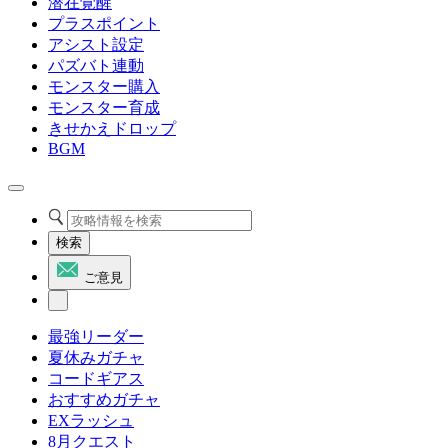
潜在覚醒
プラスポイント
アシスト設定
パズバト連動
モンスター購入
モンスター育成
きせかえドロップ
BGM
検索
ご意見
最強リーダー
夏休みガチャ
コードギアス
おすすめガチャ
EXラッシュ
8月クエスト