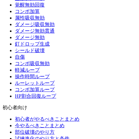
覚醒無効回復
コンボ加算
属性吸収無効
ダメージ吸収無効
ダメージ無効貫通
ダメージ無効
釘ドロップ生成
シールド破壊
自傷
コンボ吸収無効
軽減ループ
操作時間ループ
ルーレットループ
コンボ加算ループ
HP割合回復ループ
初心者向け
初心者がやるべきことまとめ
今やるべきことまとめ
部位破壊のやり方
試練進化のやり方と条件