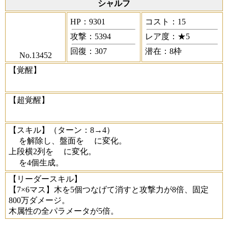
シャルフ
HP：9301
コスト：15
攻撃：5394
レア度：★5
回復：307
潜在：8枠
No.13452
【覚醒】
【超覚醒】
【スキル】
（ターン：8→4）
を解除し、盤面を
に変化。
上段横2列を
に変化。
を4個生成。
【リーダースキル】
【7×6マス】木を5個つなげて消すと攻撃力が8倍、固定
800万ダメージ。
木属性の全パラメータが5倍。