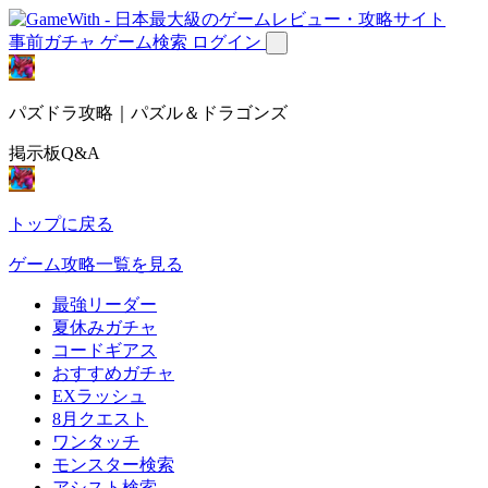
事前ガチャ
ゲーム検索
ログイン
パズドラ攻略｜パズル＆ドラゴンズ
掲示板Q&A
トップに戻る
ゲーム攻略一覧を見る
最強リーダー
夏休みガチャ
コードギアス
おすすめガチャ
EXラッシュ
8月クエスト
ワンタッチ
モンスター検索
アシスト検索