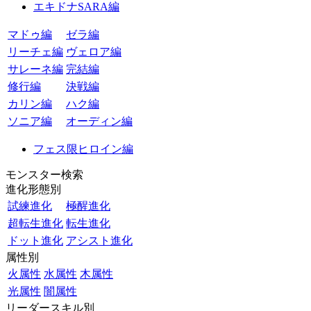
エキドナSARA編
マドゥ編
ゼラ編
リーチェ編
ヴェロア編
サレーネ編
完結編
修行編
決戦編
カリン編
ハク編
ソニア編
オーディン編
フェス限ヒロイン編
モンスター検索
進化形態別
試練進化
極醒進化
超転生進化
転生進化
ドット進化
アシスト進化
属性別
火属性
水属性
木属性
光属性
闇属性
リーダースキル別