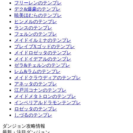
フリーレンのテンプレ
デク&爆豪のテンプレ
暁美ほむらのテンプレ
ヒンメルのテンプレ
ランスのテンプレ
フェルンのテンプレ
メイドイルミナのテンプレ
ブレイブXゴッドのテンプレ
メイドロゼッタのテンプレ
メイドイデアルのテンプレ
ゼラ&チェルンのテンプレ
レム&ラムのテンプレ
メイドクラウディアのテンプレ
アネッタのテンプレ
江戸川コナンのテンプレ
メイドメタトロンのテンプレ
インペリアルドラモンテンプレ
ロゼッタのテンプレ
しづるのテンプレ
ダンジョン攻略情報
最新・注目ダンジョン