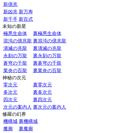
新億兆
新凶兆
新万寿
新千手
新百式
未知の新星
極悪生命体
裏極悪生命体
混沌の億兆龍
裏混沌の億兆龍
潰滅の兆龍
裏潰滅の兆龍
永刻の万龍
裏永刻の万龍
蒼穹の千龍
裏蒼穹の千龍
業炎の百龍
裏業炎の百龍
神秘の次元
零次元
裏零次元
多次元
裏多次元
四次元
裏四次元
次元の案内人
裏次元の案内人
修羅の幻界
機構城
裏機構城
魔廊
裏魔廊