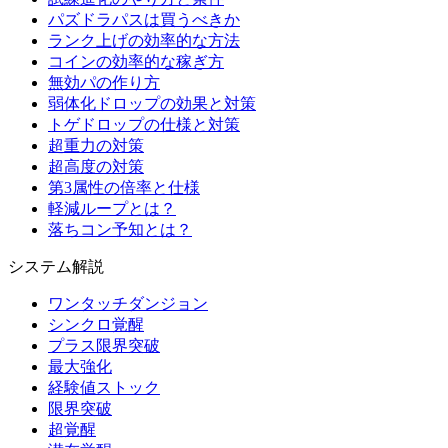
パズドラパスは買うべきか
ランク上げの効率的な方法
コインの効率的な稼ぎ方
無効パの作り方
弱体化ドロップの効果と対策
トゲドロップの仕様と対策
超重力の対策
超高度の対策
第3属性の倍率と仕様
軽減ループとは？
落ちコン予知とは？
システム解説
ワンタッチダンジョン
シンクロ覚醒
プラス限界突破
最大強化
経験値ストック
限界突破
超覚醒