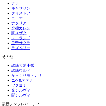
ナラ
キャサリン
クリストフ
ニーナ
ナタリア
究極カレン
闇スザク
ノーランド
皇帝サクラ
ラズベリー
その他
試練大喬小喬
試練ウルド
からくりモトナリ
ニケ&アテナ
ツクヨミ
光シルヴィ
闇シルヴィ
最新テンプレパーティ