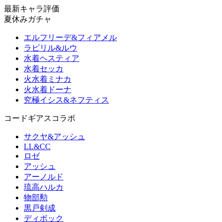
最新キャラ評価
夏休みガチャ
エルフリーデ&フィアメル
ラビリル&ルウ
水着ヘスティア
水着セッカ
火水着ミナカ
火水着ドーナ
究極イシス&ネフティス
コードギアスコラボ
サクヤ&アッシュ
LL&CC
ロゼ
アッシュ
アーノルド
琉高ハルカ
物部勲
黒戸剣成
ディボック