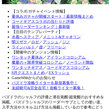
【コラボ/ガチャイベント情報】
夏休みガチャが開催スタート！最新情報まとめ
コードギアスコラボの当たりと評価
最強リーダーランキング｜最新版
【注目のテンプレパーティ】
水着ヘスティア
／
メニット&チャオリン
闇スザク
／
ロゼ
／
アッシュ
／
ジノ
ラインハルト
／
虚
／
フリーレン
【開催中のダンジョン情報】
ワンタッチ夏休み
／
アイランドコロシアム
魔夏の＋限界突破コロシアム
／
ノーランド降臨
ワンタッチギアス
／
コードギアスコロシアム
8月クエストまとめ
／
EXラッシュ
GameWithからのお知らせ
パズドラ攻略ライターを新規募集中！
未経験可&完全在宅！攻略ライター募集！
パズドラのシャルフの評価と潜在覚醒/超覚醒のおすすめを
掲載。パズドラシャルフのリーダー/サブとしての使い道、
入手方法やスキル上げ方法も掲載しているので参考にどう