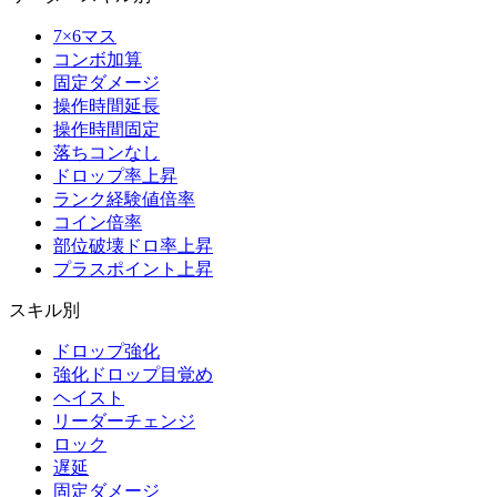
7×6マス
コンボ加算
固定ダメージ
操作時間延長
操作時間固定
落ちコンなし
ドロップ率上昇
ランク経験値倍率
コイン倍率
部位破壊ドロ率上昇
プラスポイント上昇
スキル別
ドロップ強化
強化ドロップ目覚め
ヘイスト
リーダーチェンジ
ロック
遅延
固定ダメージ