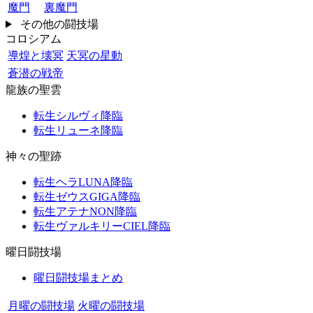
魔門
裏魔門
その他の闘技場
コロシアム
導煌と壊冥
天冥の星動
蒼潜の戦帝
龍族の聖雲
転生シルヴィ降臨
転生リューネ降臨
神々の聖跡
転生ヘラLUNA降臨
転生ゼウスGIGA降臨
転生アテナNON降臨
転生ヴァルキリーCIEL降臨
曜日闘技場
曜日闘技場まとめ
月曜の闘技場
火曜の闘技場