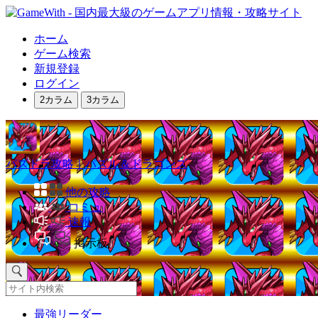
ホーム
ゲーム検索
新規登録
ログイン
2カラム
3カラム
パズドラ攻略｜パズル＆ドラゴンズ
他の攻略
コミュ
速報
掲示板
最強リーダー