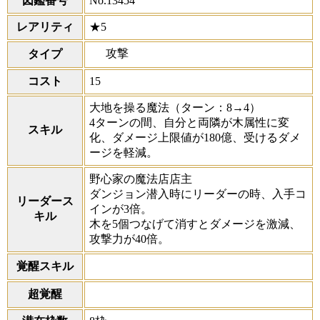
図鑑番号
No.13454
レアリティ
★5
攻撃
タイプ
コスト
15
大地を操る魔法
（ターン：8→4）
4ターンの間、自分と両隣が木属性に変
スキル
化、ダメージ上限値が180億、受けるダメ
ージを軽減。
野心家の魔法店店主
ダンジョン潜入時にリーダーの時、入手コ
リーダース
インが3倍。
キル
木を5個つなげて消すとダメージを激減、
攻撃力が40倍。
覚醒スキル
超覚醒