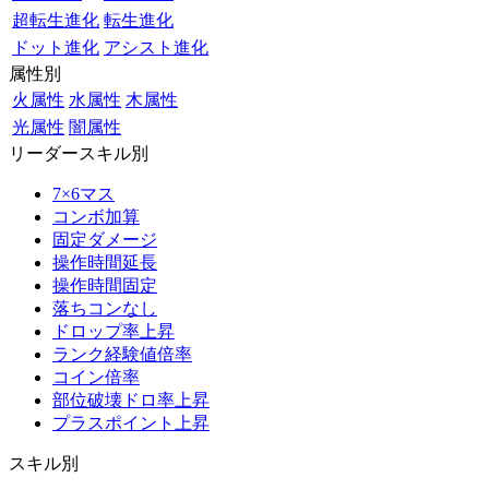
超転生進化
転生進化
ドット進化
アシスト進化
属性別
火属性
水属性
木属性
光属性
闇属性
リーダースキル別
7×6マス
コンボ加算
固定ダメージ
操作時間延長
操作時間固定
落ちコンなし
ドロップ率上昇
ランク経験値倍率
コイン倍率
部位破壊ドロ率上昇
プラスポイント上昇
スキル別