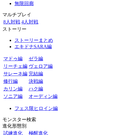
無限回廊
マルチプレイ
8人対戦
4人対戦
ストーリー
ストーリーまとめ
エキドナSARA編
マドゥ編
ゼラ編
リーチェ編
ヴェロア編
サレーネ編
完結編
修行編
決戦編
カリン編
ハク編
ソニア編
オーディン編
フェス限ヒロイン編
モンスター検索
進化形態別
試練進化
極醒進化