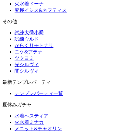
火水着ドーナ
究極イシス&ネフティス
その他
試練大喬小喬
試練ウルド
からくりモトナリ
ニケ&アテナ
ツクヨミ
光シルヴィ
闇シルヴィ
最新テンプレパーティ
テンプレパーティ一覧
夏休みガチャ
水着ヘスティア
火水着ミナカ
メニット&チャオリン