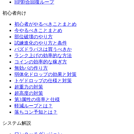
HP割合回復ループ
初心者向け
初心者がやるべきことまとめ
今やるべきことまとめ
部位破壊のやり方
試練進化のやり方と条件
パズドラパスは買うべきか
ランク上げの効率的な方法
コインの効率的な稼ぎ方
無効パの作り方
弱体化ドロップの効果と対策
トゲドロップの仕様と対策
超重力の対策
超高度の対策
第3属性の倍率と仕様
軽減ループとは？
落ちコン予知とは？
システム解説