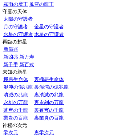
霧雨の魔王
風雲の龍王
守霊の天体
太陽の守護者
月の守護者
金星の守護者
水星の守護者
木星の守護者
再臨の超星
新億兆
新凶兆
新万寿
新千手
新百式
未知の新星
極悪生命体
裏極悪生命体
混沌の億兆龍
裏混沌の億兆龍
潰滅の兆龍
裏潰滅の兆龍
永刻の万龍
裏永刻の万龍
蒼穹の千龍
裏蒼穹の千龍
業炎の百龍
裏業炎の百龍
神秘の次元
零次元
裏零次元