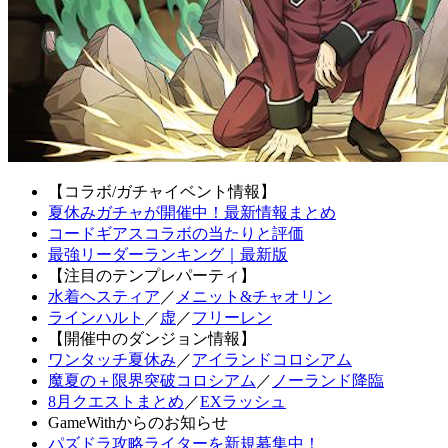
【コラボ/ガチャイベント情報】
夏休みガチャが開催中！最新情報まとめ
コードギアスコラボの当たりと評価
最強リーダーランキング｜最新版
【注目のテンプレパーティ】
水着ヘスティア
／
メニット&チャオリン
ラインハルト
／
虚
／
フリーレン
【開催中のダンジョン情報】
ワンタッチ夏休み
／
アイランドコロシアム
魔夏の＋限界突破コロシアム
／
ノーランド降臨
8月クエストまとめ
／
EXラッシュ
GameWithからのお知らせ
パズドラ攻略ライターを新規募集中！