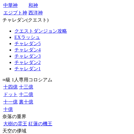
中華神
和神
エジプト神
西洋神
チャレダン(クエスト)
クエストダンジョン攻略
EXラッシュ
チャレダン5
チャレダン4
チャレダン3
チャレダン2
チャレダン1
∞級 1人専用コロシアム
十四億
十三億
ドット
十二億
十一億
裏十億
十億
奈落の重界
大樹の霊王
紅蓮の機王
天空の儚域