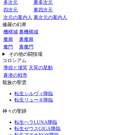
多次元
裏多次元
四次元
裏四次元
次元の案内人
裏次元の案内人
修羅の幻界
機構城
裏機構城
魔廊
裏魔廊
魔門
裏魔門
その他の闘技場
コロシアム
導煌と壊冥
天冥の星動
蒼潜の戦帝
龍族の聖雲
転生シルヴィ降臨
転生リューネ降臨
神々の聖跡
転生ヘラLUNA降臨
転生ゼウスGIGA降臨
転生アテナNON降臨