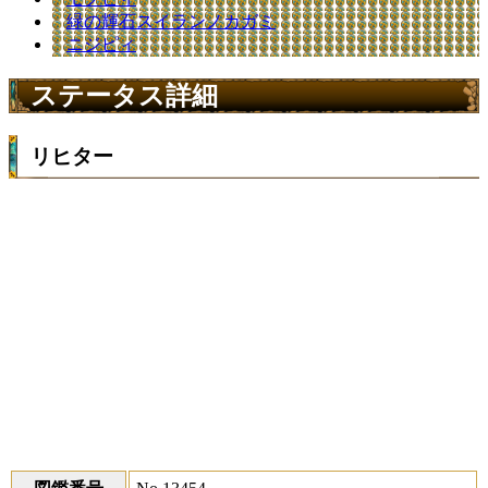
緑の輝石スイランノカガミ
ニジピィ
ステータス詳細
リヒター