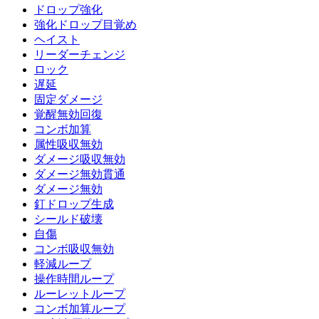
ドロップ強化
強化ドロップ目覚め
ヘイスト
リーダーチェンジ
ロック
遅延
固定ダメージ
覚醒無効回復
コンボ加算
属性吸収無効
ダメージ吸収無効
ダメージ無効貫通
ダメージ無効
釘ドロップ生成
シールド破壊
自傷
コンボ吸収無効
軽減ループ
操作時間ループ
ルーレットループ
コンボ加算ループ