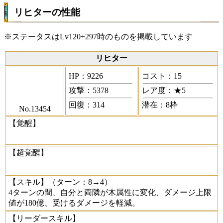
リヒターの性能
※ステータスはLv120+297時のものを掲載しています
リヒター
HP：9226
コスト：15
攻撃：5378
レア度：★5
回復：314
潜在：8枠
No.13454
【覚醒】
【超覚醒】
【スキル】
（ターン：8→4）
4ターンの間、自分と両隣が木属性に変化、ダメージ上限
値が180億、受けるダメージを軽減。
【リーダースキル】