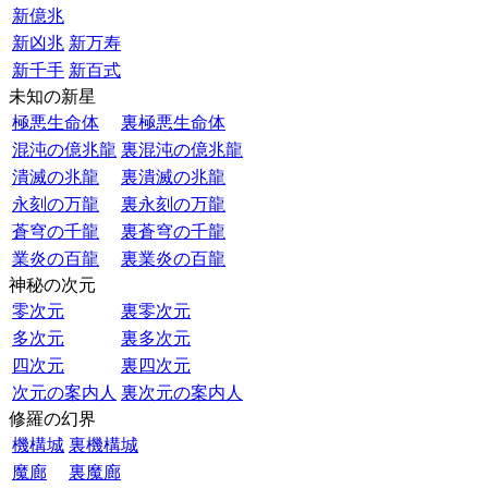
新億兆
新凶兆
新万寿
新千手
新百式
未知の新星
極悪生命体
裏極悪生命体
混沌の億兆龍
裏混沌の億兆龍
潰滅の兆龍
裏潰滅の兆龍
永刻の万龍
裏永刻の万龍
蒼穹の千龍
裏蒼穹の千龍
業炎の百龍
裏業炎の百龍
神秘の次元
零次元
裏零次元
多次元
裏多次元
四次元
裏四次元
次元の案内人
裏次元の案内人
修羅の幻界
機構城
裏機構城
魔廊
裏魔廊