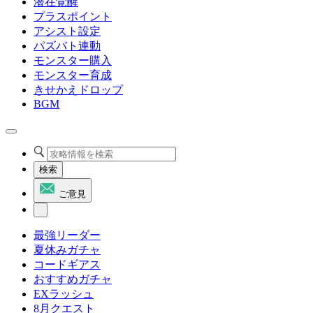
潜在覚醒
プラスポイント
アシスト設定
パズバト連動
モンスター購入
モンスター育成
きせかえドロップ
BGM
検索
ご意見
最強リーダー
夏休みガチャ
コードギアス
おすすめガチャ
EXラッシュ
8月クエスト