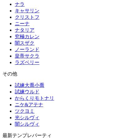
ナラ
キャサリン
クリストフ
ニーナ
ナタリア
究極カレン
闇スザク
ノーランド
皇帝サクラ
ラズベリー
その他
試練大喬小喬
試練ウルド
からくりモトナリ
ニケ&アテナ
ツクヨミ
光シルヴィ
闇シルヴィ
最新テンプレパーティ