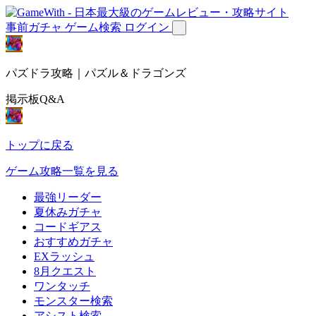
事前ガチャ
ゲーム検索
ログイン
パズドラ攻略｜パズル＆ドラゴンズ
掲示板Q&A
トップに戻る
ゲーム攻略一覧を見る
最強リーダー
夏休みガチャ
コードギアス
おすすめガチャ
EXラッシュ
8月クエスト
ワンタッチ
モンスター検索
アシスト検索