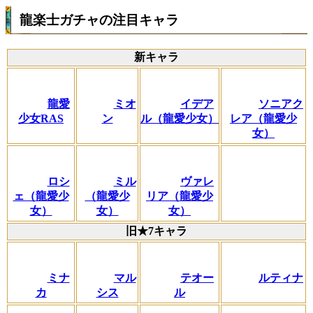
龍楽士ガチャの注目キャラ
新キャラ
龍愛
ミオ
イデア
ソニアク
少女RAS
ン
ル（龍愛少女）
レア（龍愛少
女）
ロシ
ミル
ヴァレ
ェ（龍愛少
（龍愛少
リア（龍愛少
女）
女）
女）
旧★7キャラ
ミナ
マル
テオー
ルティナ
カ
シス
ル