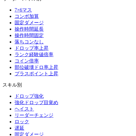
7×6マス
コンボ加算
固定ダメージ
操作時間延長
操作時間固定
落ちコンなし
ドロップ率上昇
ランク経験値倍率
コイン倍率
部位破壊ドロ率上昇
プラスポイント上昇
スキル別
ドロップ強化
強化ドロップ目覚め
ヘイスト
リーダーチェンジ
ロック
遅延
固定ダメージ