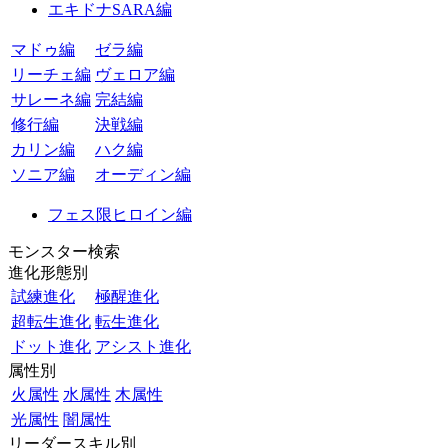
エキドナSARA編
マドゥ編
ゼラ編
リーチェ編
ヴェロア編
サレーネ編
完結編
修行編
決戦編
カリン編
ハク編
ソニア編
オーディン編
フェス限ヒロイン編
モンスター検索
進化形態別
試練進化
極醒進化
超転生進化
転生進化
ドット進化
アシスト進化
属性別
火属性
水属性
木属性
光属性
闇属性
リーダースキル別