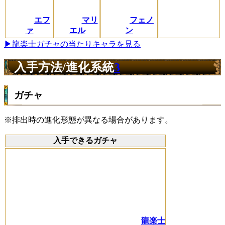
エフ
マリ
フェノ
ァ
エル
ン
▶龍楽士ガチャの当たりキャラを見る
入手方法/進化系統
3
ガチャ
※排出時の進化形態が異なる場合があります。
入手できるガチャ
龍楽士