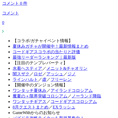
コメント
0
件
コメント
0
【コラボ/ガチャイベント情報】
夏休みガチャが開催中！最新情報まとめ
コードギアスコラボの当たりと評価
最強リーダーランキング｜最新版
【注目のテンプレパーティ】
水着ヘスティア
／
メニット&チャオリン
闇スザク
／
ロゼ
／
アッシュ
／
ジノ
ラインハルト
／
虚
／
フリーレン
【開催中のダンジョン情報】
ワンタッチ夏休み
／
アイランドコロシアム
魔夏の＋限界突破コロシアム
／
ノーランド降臨
ワンタッチギアス
／
コードギアスコロシアム
8月クエストまとめ
／
EXラッシュ
GameWithからのお知らせ