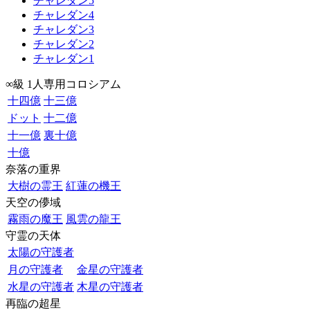
チャレダン5
チャレダン4
チャレダン3
チャレダン2
チャレダン1
∞級 1人専用コロシアム
十四億
十三億
ドット
十二億
十一億
裏十億
十億
奈落の重界
大樹の霊王
紅蓮の機王
天空の儚域
霧雨の魔王
風雲の龍王
守霊の天体
太陽の守護者
月の守護者
金星の守護者
水星の守護者
木星の守護者
再臨の超星