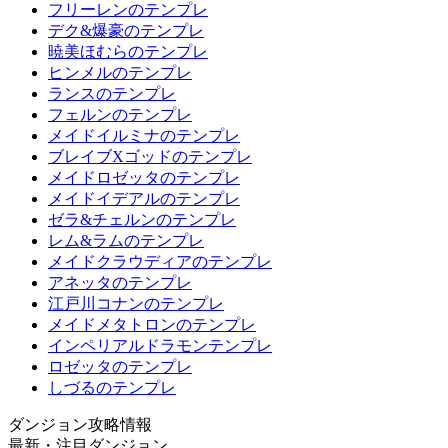
フリーレンのテンプレ
デク&爆豪のテンプレ
暁美ほむらのテンプレ
ヒンメルのテンプレ
ランスのテンプレ
フェルンのテンプレ
メイドイルミナのテンプレ
ブレイブXゴッドのテンプレ
メイドロゼッタのテンプレ
メイドイデアルのテンプレ
ゼラ&チェルンのテンプレ
レム&ラムのテンプレ
メイドクラウディアのテンプレ
アネッタのテンプレ
江戸川コナンのテンプレ
メイドメタトロンのテンプレ
インペリアルドラモンテンプレ
ロゼッタのテンプレ
しづるのテンプレ
ダンジョン攻略情報
最新・注目ダンジョン