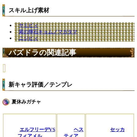
スキル上げ素材
ヤミピィ
紫の輝石キョムノマガタマ
ニジピィ
パズドラの関連記事
新キャラ評価／テンプレ
夏休みガチャ
エルフリーデVS
ヘス
セッカ
フィアメル
ティア