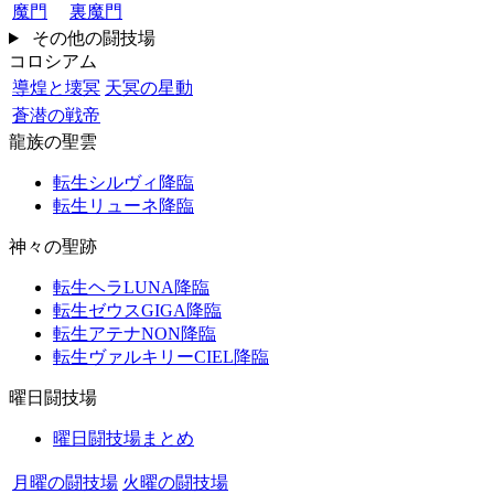
魔門
裏魔門
その他の闘技場
コロシアム
導煌と壊冥
天冥の星動
蒼潜の戦帝
龍族の聖雲
転生シルヴィ降臨
転生リューネ降臨
神々の聖跡
転生ヘラLUNA降臨
転生ゼウスGIGA降臨
転生アテナNON降臨
転生ヴァルキリーCIEL降臨
曜日闘技場
曜日闘技場まとめ
月曜の闘技場
火曜の闘技場