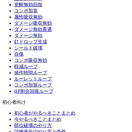
覚醒無効回復
コンボ加算
属性吸収無効
ダメージ吸収無効
ダメージ無効貫通
ダメージ無効
釘ドロップ生成
シールド破壊
自傷
コンボ吸収無効
軽減ループ
操作時間ループ
ルーレットループ
コンボ加算ループ
HP割合回復ループ
初心者向け
初心者がやるべきことまとめ
今やるべきことまとめ
部位破壊のやり方
試練進化のやり方と条件