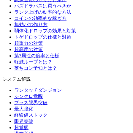
パズドラパスは買うべきか
ランク上げの効率的な方法
コインの効率的な稼ぎ方
無効パの作り方
弱体化ドロップの効果と対策
トゲドロップの仕様と対策
超重力の対策
超高度の対策
第3属性の倍率と仕様
軽減ループとは？
落ちコン予知とは？
システム解説
ワンタッチダンジョン
シンクロ覚醒
プラス限界突破
最大強化
経験値ストック
限界突破
超覚醒