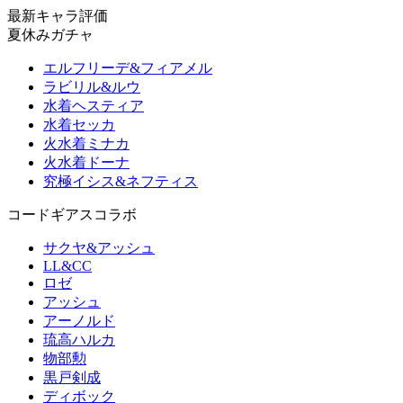
最新キャラ評価
夏休みガチャ
エルフリーデ&フィアメル
ラビリル&ルウ
水着ヘスティア
水着セッカ
火水着ミナカ
火水着ドーナ
究極イシス&ネフティス
コードギアスコラボ
サクヤ&アッシュ
LL&CC
ロゼ
アッシュ
アーノルド
琉高ハルカ
物部勲
黒戸剣成
ディボック