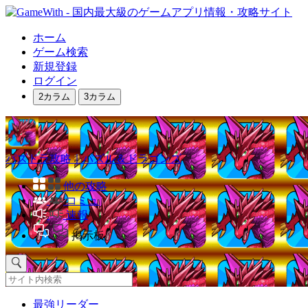
ホーム
ゲーム検索
新規登録
ログイン
2カラム
3カラム
パズドラ攻略｜パズル＆ドラゴンズ
他の攻略
コミュ
速報
掲示板
最強リーダー