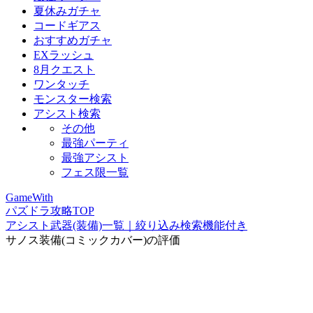
夏休みガチャ
コードギアス
おすすめガチャ
EXラッシュ
8月クエスト
ワンタッチ
モンスター検索
アシスト検索
その他
最強パーティ
最強アシスト
フェス限一覧
GameWith
パズドラ攻略TOP
アシスト武器(装備)一覧｜絞り込み検索機能付き
サノス装備(コミックカバー)の評価