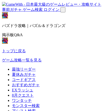
事前ガチャ
ゲーム検索
ログイン
パズドラ攻略｜パズル＆ドラゴンズ
掲示板Q&A
トップに戻る
ゲーム攻略一覧を見る
最強リーダー
夏休みガチャ
コードギアス
おすすめガチャ
EXラッシュ
8月クエスト
ワンタッチ
モンスター検索
アシスト検索