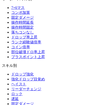
7×6マス
コンボ加算
固定ダメージ
操作時間延長
操作時間固定
落ちコンなし
ドロップ率上昇
ランク経験値倍率
コイン倍率
部位破壊ドロ率上昇
プラスポイント上昇
スキル別
ドロップ強化
強化ドロップ目覚め
ヘイスト
リーダーチェンジ
ロック
遅延
固定ダメージ