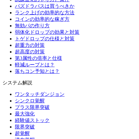
パズドラパスは買うべきか
ランク上げの効率的な方法
コインの効率的な稼ぎ方
無効パの作り方
弱体化ドロップの効果と対策
トゲドロップの仕様と対策
超重力の対策
超高度の対策
第3属性の倍率と仕様
軽減ループとは？
落ちコン予知とは？
システム解説
ワンタッチダンジョン
シンクロ覚醒
プラス限界突破
最大強化
経験値ストック
限界突破
超覚醒