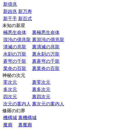
新億兆
新凶兆
新万寿
新千手
新百式
未知の新星
極悪生命体
裏極悪生命体
混沌の億兆龍
裏混沌の億兆龍
潰滅の兆龍
裏潰滅の兆龍
永刻の万龍
裏永刻の万龍
蒼穹の千龍
裏蒼穹の千龍
業炎の百龍
裏業炎の百龍
神秘の次元
零次元
裏零次元
多次元
裏多次元
四次元
裏四次元
次元の案内人
裏次元の案内人
修羅の幻界
機構城
裏機構城
魔廊
裏魔廊