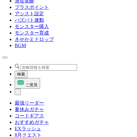
潜在覚醒
プラスポイント
アシスト設定
パズバト連動
モンスター購入
モンスター育成
きせかえドロップ
BGM
検索
ご意見
最強リーダー
夏休みガチャ
コードギアス
おすすめガチャ
EXラッシュ
8月クエスト