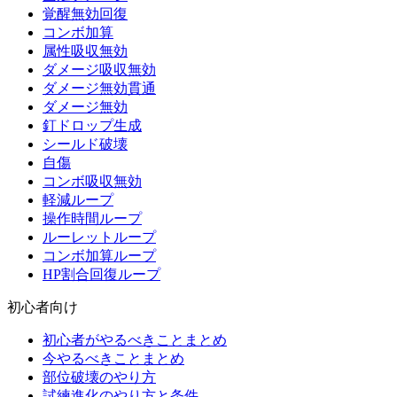
覚醒無効回復
コンボ加算
属性吸収無効
ダメージ吸収無効
ダメージ無効貫通
ダメージ無効
釘ドロップ生成
シールド破壊
自傷
コンボ吸収無効
軽減ループ
操作時間ループ
ルーレットループ
コンボ加算ループ
HP割合回復ループ
初心者向け
初心者がやるべきことまとめ
今やるべきことまとめ
部位破壊のやり方
試練進化のやり方と条件