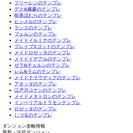
フリーレンのテンプレ
デク&爆豪のテンプレ
暁美ほむらのテンプレ
ヒンメルのテンプレ
ランスのテンプレ
フェルンのテンプレ
メイドイルミナのテンプレ
ブレイブXゴッドのテンプレ
メイドロゼッタのテンプレ
メイドイデアルのテンプレ
ゼラ&チェルンのテンプレ
レム&ラムのテンプレ
メイドクラウディアのテンプレ
アネッタのテンプレ
江戸川コナンのテンプレ
メイドメタトロンのテンプレ
インペリアルドラモンテンプレ
ロゼッタのテンプレ
しづるのテンプレ
ダンジョン攻略情報
最新・注目ダンジョン