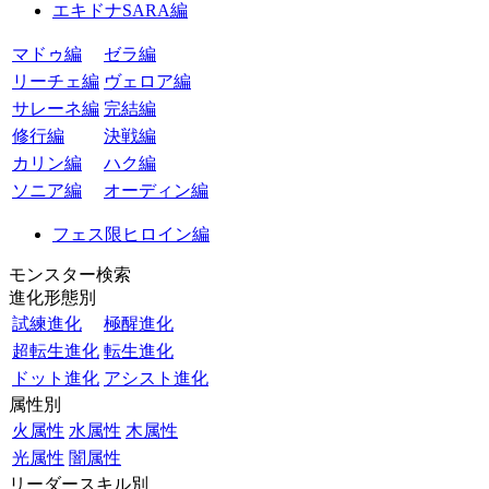
エキドナSARA編
マドゥ編
ゼラ編
リーチェ編
ヴェロア編
サレーネ編
完結編
修行編
決戦編
カリン編
ハク編
ソニア編
オーディン編
フェス限ヒロイン編
モンスター検索
進化形態別
試練進化
極醒進化
超転生進化
転生進化
ドット進化
アシスト進化
属性別
火属性
水属性
木属性
光属性
闇属性
リーダースキル別