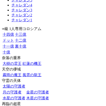
チャレダン5
チャレダン4
チャレダン3
チャレダン2
チャレダン1
∞級 1人専用コロシアム
十四億
十三億
ドット
十二億
十一億
裏十億
十億
奈落の重界
大樹の霊王
紅蓮の機王
天空の儚域
霧雨の魔王
風雲の龍王
守霊の天体
太陽の守護者
月の守護者
金星の守護者
水星の守護者
木星の守護者
再臨の超星