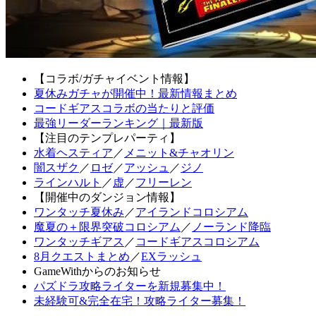
【コラボ/ガチャイベント情報】
夏休みガチャが開催中！最新情報まとめ
コードギアスコラボの当たりと評価
最強リーダーランキング｜最新版
【注目のテンプレパーティ】
水着ヘスティア
／
メニット&チャオリン
闇スザク
／
ロゼ
／
アッシュ
／
ジノ
ラインハルト
／
虚
／
フリーレン
【開催中のダンジョン情報】
ワンタッチ夏休み
／
アイランドコロシアム
魔夏の＋限界突破コロシアム
／
ノーランド降臨
ワンタッチギアス
／
コードギアスコロシアム
8月クエストまとめ
／
EXラッシュ
GameWithからのお知らせ
パズドラ攻略ライターを新規募集中！
未経験可&完全在宅！攻略ライター募集！