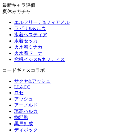
最新キャラ評価
夏休みガチャ
エルフリーデ&フィアメル
ラビリル&ルウ
水着ヘスティア
水着セッカ
火水着ミナカ
火水着ドーナ
究極イシス&ネフティス
コードギアスコラボ
サクヤ&アッシュ
LL&CC
ロゼ
アッシュ
アーノルド
琉高ハルカ
物部勲
黒戸剣成
ディボック