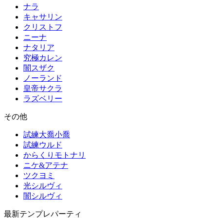
ナラ
キャサリン
クリストフ
ニーナ
ナタリア
究極カレン
闇スザク
ノーランド
皇帝サクラ
ラズベリー
その他
試練大喬小喬
試練ウルド
からくりモトナリ
ニケ&アテナ
ツクヨミ
光シルヴィ
闇シルヴィ
最新テンプレパーティ