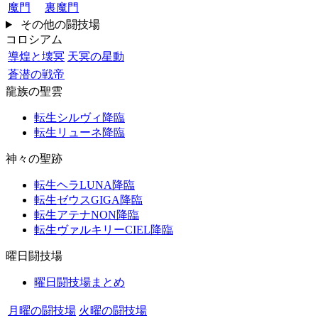
魔門
裏魔門
その他の闘技場
コロシアム
導煌と壊冥
天冥の星動
蒼潜の戦帝
龍族の聖雲
転生シルヴィ降臨
転生リューネ降臨
神々の聖跡
転生ヘラLUNA降臨
転生ゼウスGIGA降臨
転生アテナNON降臨
転生ヴァルキリーCIEL降臨
曜日闘技場
曜日闘技場まとめ
月曜の闘技場
火曜の闘技場