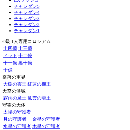
EXラッシュ
チャレダン5
チャレダン4
チャレダン3
チャレダン2
チャレダン1
∞級 1人専用コロシアム
十四億
十三億
ドット
十二億
十一億
裏十億
十億
奈落の重界
大樹の霊王
紅蓮の機王
天空の儚域
霧雨の魔王
風雲の龍王
守霊の天体
太陽の守護者
月の守護者
金星の守護者
水星の守護者
木星の守護者