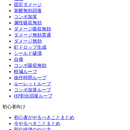
固定ダメージ
覚醒無効回復
コンボ加算
属性吸収無効
ダメージ吸収無効
ダメージ無効貫通
ダメージ無効
釘ドロップ生成
シールド破壊
自傷
コンボ吸収無効
軽減ループ
操作時間ループ
ルーレットループ
コンボ加算ループ
HP割合回復ループ
初心者向け
初心者がやるべきことまとめ
今やるべきことまとめ
部位破壊のやり方