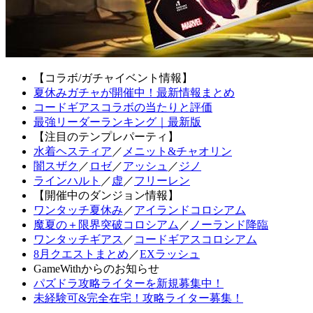
【コラボ/ガチャイベント情報】
夏休みガチャが開催中！最新情報まとめ
コードギアスコラボの当たりと評価
最強リーダーランキング｜最新版
【注目のテンプレパーティ】
水着ヘスティア
／
メニット&チャオリン
闇スザク
／
ロゼ
／
アッシュ
／
ジノ
ラインハルト
／
虚
／
フリーレン
【開催中のダンジョン情報】
ワンタッチ夏休み
／
アイランドコロシアム
魔夏の＋限界突破コロシアム
／
ノーランド降臨
ワンタッチギアス
／
コードギアスコロシアム
8月クエストまとめ
／
EXラッシュ
GameWithからのお知らせ
パズドラ攻略ライターを新規募集中！
未経験可&完全在宅！攻略ライター募集！