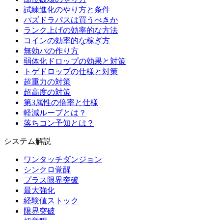
試練進化のやり方と条件
パズドラパスは買うべきか
ランク上げの効率的な方法
コインの効率的な稼ぎ方
無効パの作り方
弱体化ドロップの効果と対策
トゲドロップの仕様と対策
超重力の対策
超高度の対策
第3属性の倍率と仕様
軽減ループとは？
落ちコン予知とは？
システム解説
ワンタッチダンジョン
シンクロ覚醒
プラス限界突破
最大強化
経験値ストック
限界突破