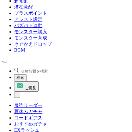
超覚醒
潜在覚醒
プラスポイント
アシスト設定
パズバト連動
モンスター購入
モンスター育成
きせかえドロップ
BGM
検索
ご意見
最強リーダー
夏休みガチャ
コードギアス
おすすめガチャ
EXラッシュ