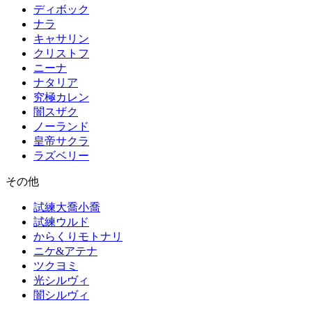
ディボック
ナラ
キャサリン
クリストフ
ニーナ
ナタリア
究極カレン
闇スザク
ノーランド
皇帝サクラ
ラズベリー
その他
試練大喬小喬
試練ウルド
からくりモトナリ
ニケ&アテナ
ツクヨミ
光シルヴィ
闇シルヴィ