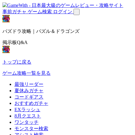
事前ガチャ
ゲーム検索
ログイン
パズドラ攻略｜パズル＆ドラゴンズ
掲示板Q&A
トップに戻る
ゲーム攻略一覧を見る
最強リーダー
夏休みガチャ
コードギアス
おすすめガチャ
EXラッシュ
8月クエスト
ワンタッチ
モンスター検索
アシスト検索