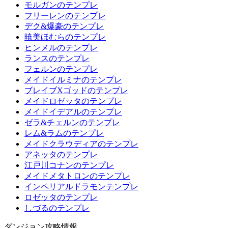
モルガンのテンプレ
フリーレンのテンプレ
デク&爆豪のテンプレ
暁美ほむらのテンプレ
ヒンメルのテンプレ
ランスのテンプレ
フェルンのテンプレ
メイドイルミナのテンプレ
ブレイブXゴッドのテンプレ
メイドロゼッタのテンプレ
メイドイデアルのテンプレ
ゼラ&チェルンのテンプレ
レム&ラムのテンプレ
メイドクラウディアのテンプレ
アネッタのテンプレ
江戸川コナンのテンプレ
メイドメタトロンのテンプレ
インペリアルドラモンテンプレ
ロゼッタのテンプレ
しづるのテンプレ
ダンジョン攻略情報