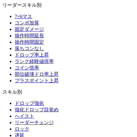
リーダースキル別
7×6マス
コンボ加算
固定ダメージ
操作時間延長
操作時間固定
落ちコンなし
ドロップ率上昇
ランク経験値倍率
コイン倍率
部位破壊ドロ率上昇
プラスポイント上昇
スキル別
ドロップ強化
強化ドロップ目覚め
ヘイスト
リーダーチェンジ
ロック
遅延