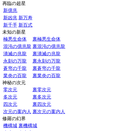
再臨の超星
新億兆
新凶兆
新万寿
新千手
新百式
未知の新星
極悪生命体
裏極悪生命体
混沌の億兆龍
裏混沌の億兆龍
潰滅の兆龍
裏潰滅の兆龍
永刻の万龍
裏永刻の万龍
蒼穹の千龍
裏蒼穹の千龍
業炎の百龍
裏業炎の百龍
神秘の次元
零次元
裏零次元
多次元
裏多次元
四次元
裏四次元
次元の案内人
裏次元の案内人
修羅の幻界
機構城
裏機構城