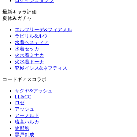
ログインスタンプ
最新キャラ評価
夏休みガチャ
エルフリーデ&フィアメル
ラビリル&ルウ
水着ヘスティア
水着セッカ
火水着ミナカ
火水着ドーナ
究極イシス&ネフティス
コードギアスコラボ
サクヤ&アッシュ
LL&CC
ロゼ
アッシュ
アーノルド
琉高ハルカ
物部勲
黒戸剣成