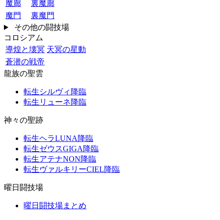
魔廊
裏魔廊
魔門
裏魔門
その他の闘技場
コロシアム
導煌と壊冥
天冥の星動
蒼潜の戦帝
龍族の聖雲
転生シルヴィ降臨
転生リューネ降臨
神々の聖跡
転生ヘラLUNA降臨
転生ゼウスGIGA降臨
転生アテナNON降臨
転生ヴァルキリーCIEL降臨
曜日闘技場
曜日闘技場まとめ