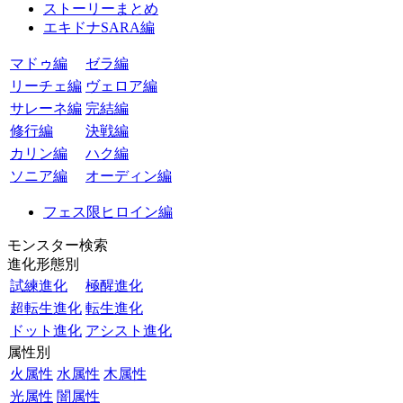
ストーリーまとめ
エキドナSARA編
マドゥ編
ゼラ編
リーチェ編
ヴェロア編
サレーネ編
完結編
修行編
決戦編
カリン編
ハク編
ソニア編
オーディン編
フェス限ヒロイン編
モンスター検索
進化形態別
試練進化
極醒進化
超転生進化
転生進化
ドット進化
アシスト進化
属性別
火属性
水属性
木属性
光属性
闇属性