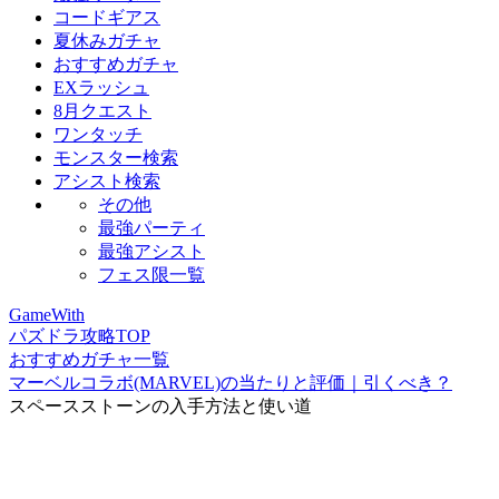
コードギアス
夏休みガチャ
おすすめガチャ
EXラッシュ
8月クエスト
ワンタッチ
モンスター検索
アシスト検索
その他
最強パーティ
最強アシスト
フェス限一覧
GameWith
パズドラ攻略TOP
おすすめガチャ一覧
マーベルコラボ(MARVEL)の当たりと評価｜引くべき？
スペースストーンの入手方法と使い道