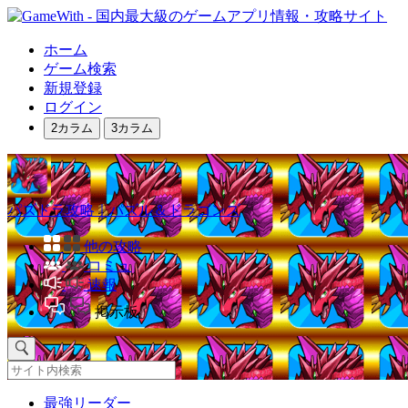
ホーム
ゲーム検索
新規登録
ログイン
2カラム
3カラム
パズドラ攻略｜パズル＆ドラゴンズ
他の攻略
コミュ
速報
掲示板
最強リーダー