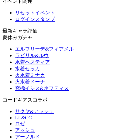
イベント関連
リセットイベント
ログインスタンプ
最新キャラ評価
夏休みガチャ
エルフリーデ&フィアメル
ラビリル&ルウ
水着ヘスティア
水着セッカ
火水着ミナカ
火水着ドーナ
究極イシス&ネフティス
コードギアスコラボ
サクヤ&アッシュ
LL&CC
ロゼ
アッシュ
アーノルド