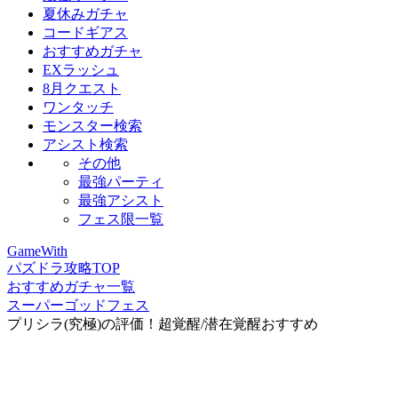
夏休みガチャ
コードギアス
おすすめガチャ
EXラッシュ
8月クエスト
ワンタッチ
モンスター検索
アシスト検索
その他
最強パーティ
最強アシスト
フェス限一覧
GameWith
パズドラ攻略TOP
おすすめガチャ一覧
スーパーゴッドフェス
プリシラ(究極)の評価！超覚醒/潜在覚醒おすすめ