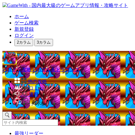
ホーム
ゲーム検索
新規登録
ログイン
2カラム
3カラム
パズドラ攻略｜パズル＆ドラゴンズ
他の攻略
コミュ
速報
掲示板
最強リーダー