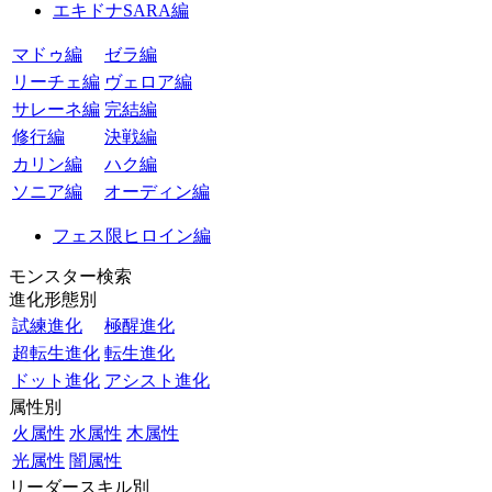
エキドナSARA編
マドゥ編
ゼラ編
リーチェ編
ヴェロア編
サレーネ編
完結編
修行編
決戦編
カリン編
ハク編
ソニア編
オーディン編
フェス限ヒロイン編
モンスター検索
進化形態別
試練進化
極醒進化
超転生進化
転生進化
ドット進化
アシスト進化
属性別
火属性
水属性
木属性
光属性
闇属性
リーダースキル別