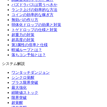
パズドラパスは買うべきか
ランク上げの効率的な方法
コインの効率的な稼ぎ方
無効パの作り方
弱体化ドロップの効果と対策
トゲドロップの仕様と対策
超重力の対策
超高度の対策
第3属性の倍率と仕様
軽減ループとは？
落ちコン予知とは？
システム解説
ワンタッチダンジョン
シンクロ覚醒
プラス限界突破
最大強化
経験値ストック
限界突破
超覚醒