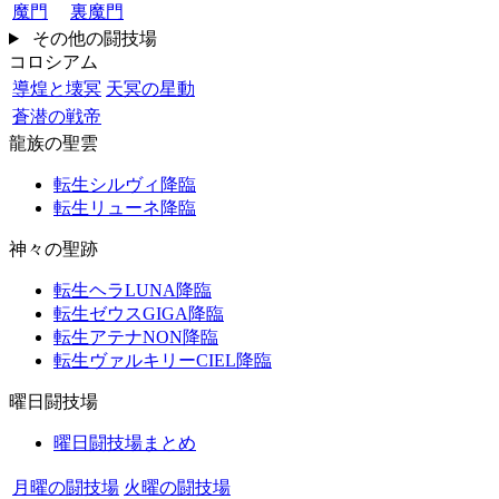
魔門
裏魔門
その他の闘技場
コロシアム
導煌と壊冥
天冥の星動
蒼潜の戦帝
龍族の聖雲
転生シルヴィ降臨
転生リューネ降臨
神々の聖跡
転生ヘラLUNA降臨
転生ゼウスGIGA降臨
転生アテナNON降臨
転生ヴァルキリーCIEL降臨
曜日闘技場
曜日闘技場まとめ
月曜の闘技場
火曜の闘技場