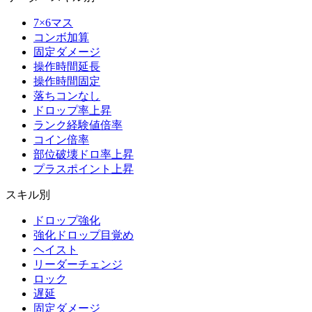
7×6マス
コンボ加算
固定ダメージ
操作時間延長
操作時間固定
落ちコンなし
ドロップ率上昇
ランク経験値倍率
コイン倍率
部位破壊ドロ率上昇
プラスポイント上昇
スキル別
ドロップ強化
強化ドロップ目覚め
ヘイスト
リーダーチェンジ
ロック
遅延
固定ダメージ