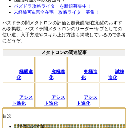
GameWithからのお知らせ
パズドラ攻略ライターを新規募集中！
未経験可&完全在宅！攻略ライター募集！
パズドラの闇メタトロンの評価と超覚醒/潜在覚醒のおすす
めを掲載。パズドラ闇メタトロンのリーダー/サブとしての
使い道、入手方法やスキル上げ方法も掲載しているので参考
にどうぞ。
メタトロンの関連記事
極醒進
究極進
究極進
試練
化
化
化
進化
アシス
アシス
アシス
ト進化
ト進化
ト進化
目次
評価点と性能