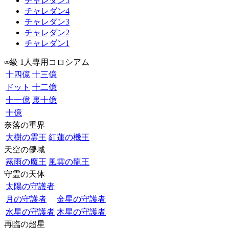
チャレダン5
チャレダン4
チャレダン3
チャレダン2
チャレダン1
∞級 1人専用コロシアム
十四億
十三億
ドット
十二億
十一億
裏十億
十億
奈落の重界
大樹の霊王
紅蓮の機王
天空の儚域
霧雨の魔王
風雲の龍王
守霊の天体
太陽の守護者
月の守護者
金星の守護者
水星の守護者
木星の守護者
再臨の超星