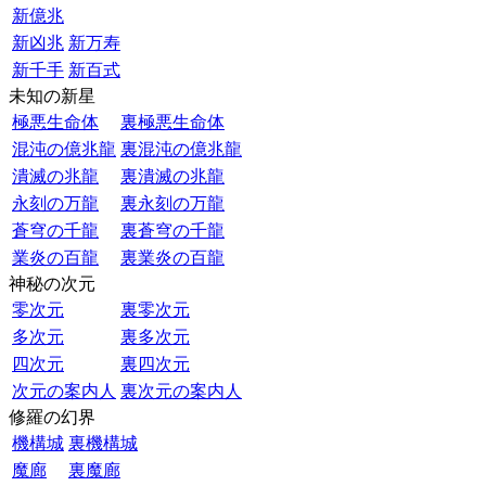
新億兆
新凶兆
新万寿
新千手
新百式
未知の新星
極悪生命体
裏極悪生命体
混沌の億兆龍
裏混沌の億兆龍
潰滅の兆龍
裏潰滅の兆龍
永刻の万龍
裏永刻の万龍
蒼穹の千龍
裏蒼穹の千龍
業炎の百龍
裏業炎の百龍
神秘の次元
零次元
裏零次元
多次元
裏多次元
四次元
裏四次元
次元の案内人
裏次元の案内人
修羅の幻界
機構城
裏機構城
魔廊
裏魔廊