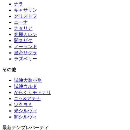
ナラ
キャサリン
クリストフ
ニーナ
ナタリア
究極カレン
闇スザク
ノーランド
皇帝サクラ
ラズベリー
その他
試練大喬小喬
試練ウルド
からくりモトナリ
ニケ&アテナ
ツクヨミ
光シルヴィ
闇シルヴィ
最新テンプレパーティ