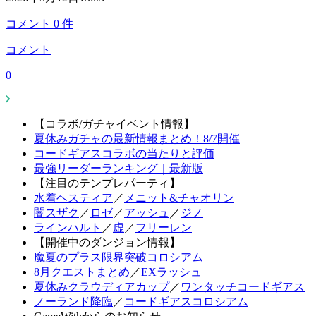
コメント
0
件
コメント
0
【コラボ/ガチャイベント情報】
夏休みガチャの最新情報まとめ！8/7開催
コードギアスコラボの当たりと評価
最強リーダーランキング｜最新版
【注目のテンプレパーティ】
水着ヘスティア
／
メニット&チャオリン
闇スザク
／
ロゼ
／
アッシュ
／
ジノ
ラインハルト
／
虚
／
フリーレン
【開催中のダンジョン情報】
魔夏のプラス限界突破コロシアム
8月クエストまとめ
／
EXラッシュ
夏休みクラウディアカップ
／
ワンタッチコードギアス
ノーランド降臨
／
コードギアスコロシアム