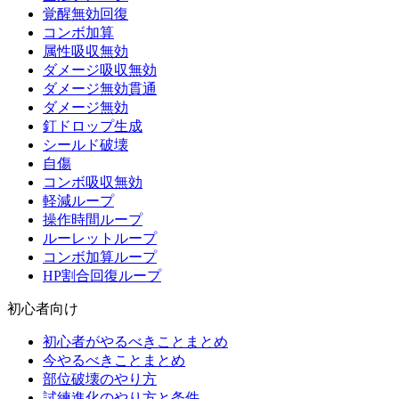
覚醒無効回復
コンボ加算
属性吸収無効
ダメージ吸収無効
ダメージ無効貫通
ダメージ無効
釘ドロップ生成
シールド破壊
自傷
コンボ吸収無効
軽減ループ
操作時間ループ
ルーレットループ
コンボ加算ループ
HP割合回復ループ
初心者向け
初心者がやるべきことまとめ
今やるべきことまとめ
部位破壊のやり方
試練進化のやり方と条件