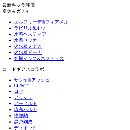
最新キャラ評価
夏休みガチャ
エルフリーデ&フィアメル
ラビリル&ルウ
水着ヘスティア
水着セッカ
火水着ミナカ
火水着ドーナ
究極イシス&ネフティス
コードギアスコラボ
サクヤ&アッシュ
LL&CC
ロゼ
アッシュ
アーノルド
琉高ハルカ
物部勲
黒戸剣成
ディボック