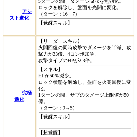
5ターンの間、ダメージ吸収を無効化。
ロックを解除し、盤面を光闇に変化。
アシ
（ターン：16→7）
スト進化
【覚醒スキル】
【リーダースキル】
火闇回復の同時攻撃でダメージを半減、攻
撃力が33倍、4コンボ加算。
攻撃タイプのHPが2.3倍。
【スキル】
HPが50％減少。
ロック状態を解除し、盤面を火闇回復に変
化。
究極
1ターンの間、サブのダメージ上限値が50
進化
億。
（ターン：9→5）
【覚醒スキル】
【超覚醒】