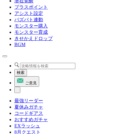
潜在覚醒
プラスポイント
アシスト設定
パズバト連動
モンスター購入
モンスター育成
きせかえドロップ
BGM
検索
ご意見
最強リーダー
夏休みガチャ
コードギアス
おすすめガチャ
EXラッシュ
8月クエスト