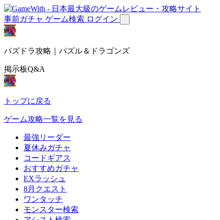
事前ガチャ
ゲーム検索
ログイン
パズドラ攻略｜パズル＆ドラゴンズ
掲示板Q&A
トップに戻る
ゲーム攻略一覧を見る
最強リーダー
夏休みガチャ
コードギアス
おすすめガチャ
EXラッシュ
8月クエスト
ワンタッチ
モンスター検索
アシスト検索