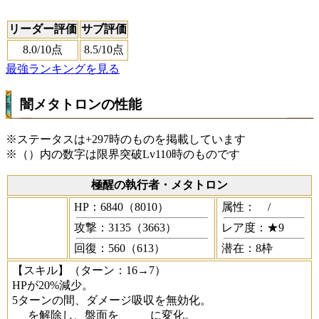
リーダー評価
サブ評価
8.0
/10点
8.5
/10点
最強ランキングを見る
闇メタトロンの性能
※ステータスは+297時のものを掲載しています
※（）内の数字は限界突破Lv110時のものです
極醒の執行者・メタトロン
HP：6840（8010）
属性：
/
攻撃：3135（3663）
レア度：★9
回復：560（613）
潜在：8枠
【スキル】
（ターン：16→7）
HPが20%減少。
5ターンの間、ダメージ吸収を無効化。
を解除し、盤面を
に変化。