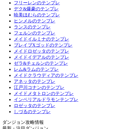
フリーレンのテンプレ
デク&爆豪のテンプレ
暁美ほむらのテンプレ
ヒンメルのテンプレ
ランスのテンプレ
フェルンのテンプレ
メイドイルミナのテンプレ
ブレイブXゴッドのテンプレ
メイドロゼッタのテンプレ
メイドイデアルのテンプレ
ゼラ&チェルンのテンプレ
レム&ラムのテンプレ
メイドクラウディアのテンプレ
アネッタのテンプレ
江戸川コナンのテンプレ
メイドメタトロンのテンプレ
インペリアルドラモンテンプレ
ロゼッタのテンプレ
しづるのテンプレ
ダンジョン攻略情報
最新・注目ダンジョン