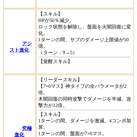
【スキル】
HPが50％減少。
ロック状態を解除し、盤面を火闇回復に変
化。
1ターンの間、サブのダメージ上限値が50
アシ
億。
スト進化
（ターン：9→5）
【覚醒スキル】
【リーダースキル】
【7×6マス】神タイプの全パラメータが2
倍。
木闇回復の同時攻撃でダメージを半減、攻
撃力が12倍。
【スキル】
1ターンの間、ダメージを激減、4コンボ加
算。
究極
1ターンの間、盤面が7×6マス。
進化