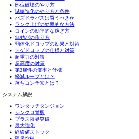
部位破壊のやり方
試練進化のやり方と条件
パズドラパスは買うべきか
ランク上げの効率的な方法
コインの効率的な稼ぎ方
無効パの作り方
弱体化ドロップの効果と対策
トゲドロップの仕様と対策
超重力の対策
超高度の対策
第3属性の倍率と仕様
軽減ループとは？
落ちコン予知とは？
システム解説
ワンタッチダンジョン
シンクロ覚醒
プラス限界突破
最大強化
経験値ストック
限界突破