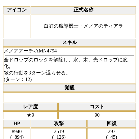
アイコン
正式名称
白虹の魔導機士・メノアのティアラ
スキル
メノアアーチ-AMN4794
全ドロップのロックを解除し、水、木、光ドロップに変
化。
敵の行動を3ターン遅らせる。
(ターン：12)
覚醒
レア度
コスト
★9
90
HP
攻撃
回復
8940
2519
297
(+894)
(+126)
(+45)