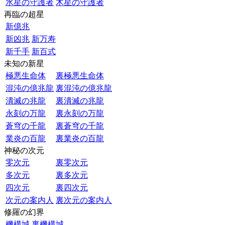
水星の守護者
木星の守護者
再臨の超星
新億兆
新凶兆
新万寿
新千手
新百式
未知の新星
極悪生命体
裏極悪生命体
混沌の億兆龍
裏混沌の億兆龍
潰滅の兆龍
裏潰滅の兆龍
永刻の万龍
裏永刻の万龍
蒼穹の千龍
裏蒼穹の千龍
業炎の百龍
裏業炎の百龍
神秘の次元
零次元
裏零次元
多次元
裏多次元
四次元
裏四次元
次元の案内人
裏次元の案内人
修羅の幻界
機構城
裏機構城