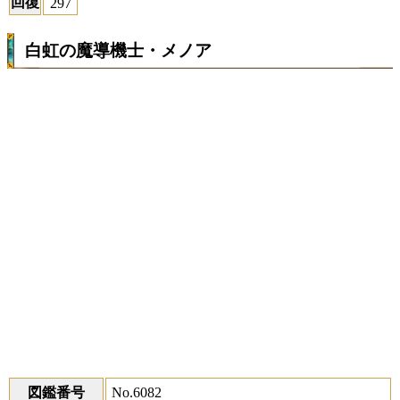
回復
297
白虹の魔導機士・メノア
図鑑番号
No.6082