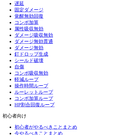
遅延
固定ダメージ
覚醒無効回復
コンボ加算
属性吸収無効
ダメージ吸収無効
ダメージ無効貫通
ダメージ無効
釘ドロップ生成
シールド破壊
自傷
コンボ吸収無効
軽減ループ
操作時間ループ
ルーレットループ
コンボ加算ループ
HP割合回復ループ
初心者向け
初心者がやるべきことまとめ
今やるべきことまとめ