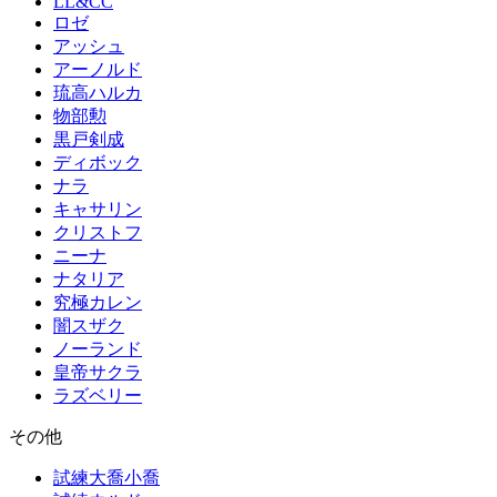
LL&CC
ロゼ
アッシュ
アーノルド
琉高ハルカ
物部勲
黒戸剣成
ディボック
ナラ
キャサリン
クリストフ
ニーナ
ナタリア
究極カレン
闇スザク
ノーランド
皇帝サクラ
ラズベリー
その他
試練大喬小喬