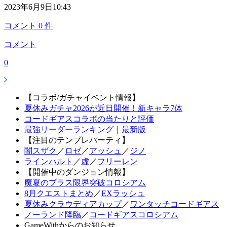
2023年6月9日10:43
コメント
0
件
コメント
0
【コラボ/ガチャイベント情報】
夏休みガチャ2026が近日開催！新キャラ7体
コードギアスコラボの当たりと評価
最強リーダーランキング｜最新版
【注目のテンプレパーティ】
闇スザク
／
ロゼ
／
アッシュ
／
ジノ
ラインハルト
／
虚
／
フリーレン
【開催中のダンジョン情報】
魔夏のプラス限界突破コロシアム
8月クエストまとめ
／
EXラッシュ
夏休みクラウディアカップ
／
ワンタッチコードギアス
ノーランド降臨
／
コードギアスコロシアム
GameWithからのお知らせ