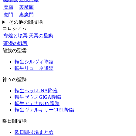
魔廊
裏魔廊
魔門
裏魔門
その他の闘技場
コロシアム
導煌と壊冥
天冥の星動
蒼潜の戦帝
龍族の聖雲
転生シルヴィ降臨
転生リューネ降臨
神々の聖跡
転生ヘラLUNA降臨
転生ゼウスGIGA降臨
転生アテナNON降臨
転生ヴァルキリーCIEL降臨
曜日闘技場
曜日闘技場まとめ