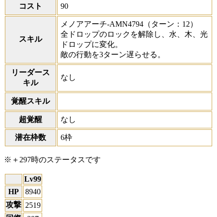
コスト
90
メノアアーチ-AMN4794
（ターン：12）
全ドロップのロックを解除し、水、木、光
スキル
ドロップに変化。
敵の行動を3ターン遅らせる。
リーダース
なし
キル
覚醒スキル
超覚醒
なし
潜在枠数
6枠
※＋297時のステータスです
Lv99
HP
8940
攻撃
2519