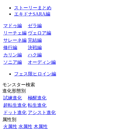
ストーリーまとめ
エキドナSARA編
マドゥ編
ゼラ編
リーチェ編
ヴェロア編
サレーネ編
完結編
修行編
決戦編
カリン編
ハク編
ソニア編
オーディン編
フェス限ヒロイン編
モンスター検索
進化形態別
試練進化
極醒進化
超転生進化
転生進化
ドット進化
アシスト進化
属性別
火属性
水属性
木属性