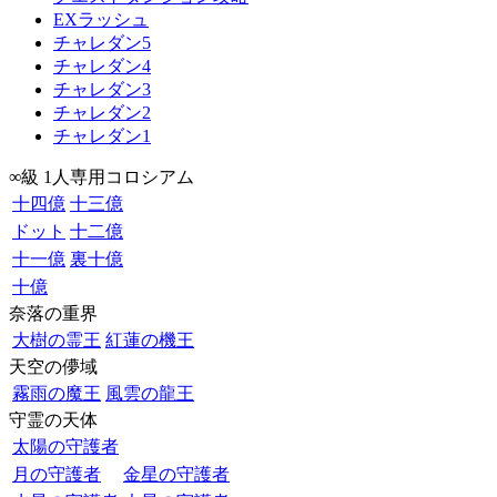
EXラッシュ
チャレダン5
チャレダン4
チャレダン3
チャレダン2
チャレダン1
∞級 1人専用コロシアム
十四億
十三億
ドット
十二億
十一億
裏十億
十億
奈落の重界
大樹の霊王
紅蓮の機王
天空の儚域
霧雨の魔王
風雲の龍王
守霊の天体
太陽の守護者
月の守護者
金星の守護者