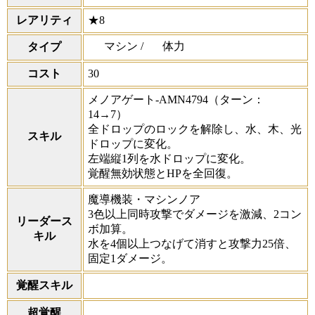
レアリティ
★8
マシン /
体力
タイプ
コスト
30
メノアゲート-AMN4794
（ターン：
14→7）
全ドロップのロックを解除し、水、木、光
スキル
ドロップに変化。
左端縦1列を水ドロップに変化。
覚醒無効状態とHPを全回復。
魔導機装・マシンノア
3色以上同時攻撃でダメージを激減、2コン
リーダース
ボ加算。
キル
水を4個以上つなげて消すと攻撃力25倍、
固定1ダメージ。
覚醒スキル
超覚醒