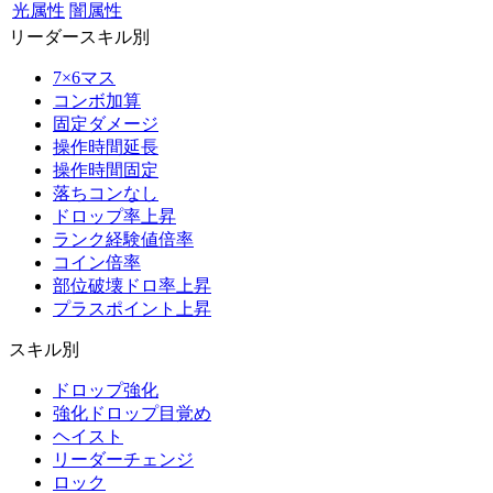
光属性
闇属性
リーダースキル別
7×6マス
コンボ加算
固定ダメージ
操作時間延長
操作時間固定
落ちコンなし
ドロップ率上昇
ランク経験値倍率
コイン倍率
部位破壊ドロ率上昇
プラスポイント上昇
スキル別
ドロップ強化
強化ドロップ目覚め
ヘイスト
リーダーチェンジ
ロック