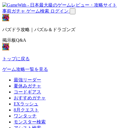
事前ガチャ
ゲーム検索
ログイン
パズドラ攻略｜パズル＆ドラゴンズ
掲示板Q&A
トップに戻る
ゲーム攻略一覧を見る
最強リーダー
夏休みガチャ
コードギアス
おすすめガチャ
EXラッシュ
8月クエスト
ワンタッチ
モンスター検索
アシスト検索