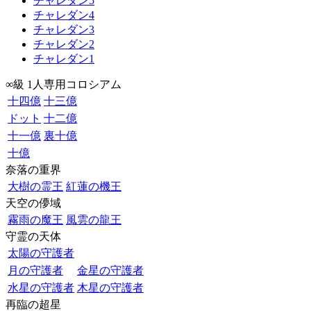
チャレダン5
チャレダン4
チャレダン3
チャレダン2
チャレダン1
∞級 1人専用コロシアム
十四億
十三億
ドット
十二億
十一億
裏十億
十億
奈落の重界
大樹の霊王
紅蓮の機王
天空の儚域
霧雨の魔王
風雲の龍王
守霊の天体
太陽の守護者
月の守護者
金星の守護者
水星の守護者
木星の守護者
再臨の超星