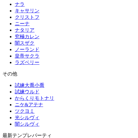
ナラ
キャサリン
クリストフ
ニーナ
ナタリア
究極カレン
闇スザク
ノーランド
皇帝サクラ
ラズベリー
その他
試練大喬小喬
試練ウルド
からくりモトナリ
ニケ&アテナ
ツクヨミ
光シルヴィ
闇シルヴィ
最新テンプレパーティ