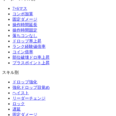
7×6マス
コンボ加算
固定ダメージ
操作時間延長
操作時間固定
落ちコンなし
ドロップ率上昇
ランク経験値倍率
コイン倍率
部位破壊ドロ率上昇
プラスポイント上昇
スキル別
ドロップ強化
強化ドロップ目覚め
ヘイスト
リーダーチェンジ
ロック
遅延
固定ダメージ