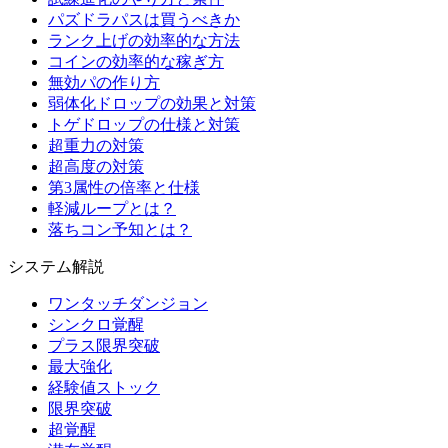
パズドラパスは買うべきか
ランク上げの効率的な方法
コインの効率的な稼ぎ方
無効パの作り方
弱体化ドロップの効果と対策
トゲドロップの仕様と対策
超重力の対策
超高度の対策
第3属性の倍率と仕様
軽減ループとは？
落ちコン予知とは？
システム解説
ワンタッチダンジョン
シンクロ覚醒
プラス限界突破
最大強化
経験値ストック
限界突破
超覚醒