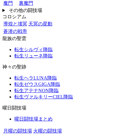
魔門
裏魔門
その他の闘技場
コロシアム
導煌と壊冥
天冥の星動
蒼潜の戦帝
龍族の聖雲
転生シルヴィ降臨
転生リューネ降臨
神々の聖跡
転生ヘラLUNA降臨
転生ゼウスGIGA降臨
転生アテナNON降臨
転生ヴァルキリーCIEL降臨
曜日闘技場
曜日闘技場まとめ
月曜の闘技場
火曜の闘技場