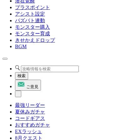
潜在覚醒
プラスポイント
アシスト設定
パズバト連動
モンスター購入
モンスター育成
きせかえドロップ
BGM
検索
ご意見
最強リーダー
夏休みガチャ
コードギアス
おすすめガチャ
EXラッシュ
8月クエスト