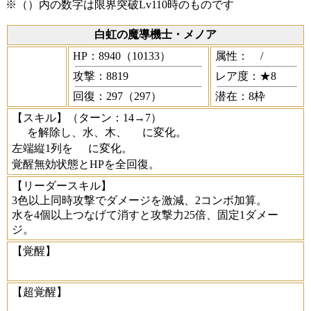
※（）内の数字は限界突破Lv110時のものです
白虹の魔導機士・メノア
HP：8940（10133）
属性：
/
攻撃：8819
レア度：★8
回復：297（297）
潜在：8枠
【スキル】
（ターン：14→7）
を解除し、水、木、
に変化。
左端縦1列を
に変化。
覚醒無効状態とHPを全回復。
【リーダースキル】
3色以上同時攻撃でダメージを激減、2コンボ加算。
水を4個以上つなげて消すと攻撃力25倍、固定1ダメー
ジ。
【覚醒】
【超覚醒】