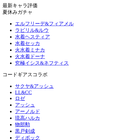
最新キャラ評価
夏休みガチャ
エルフリーデ&フィアメル
ラビリル&ルウ
水着ヘスティア
水着セッカ
火水着ミナカ
火水着ドーナ
究極イシス&ネフティス
コードギアスコラボ
サクヤ&アッシュ
LL&CC
ロゼ
アッシュ
アーノルド
琉高ハルカ
物部勲
黒戸剣成
ディボック