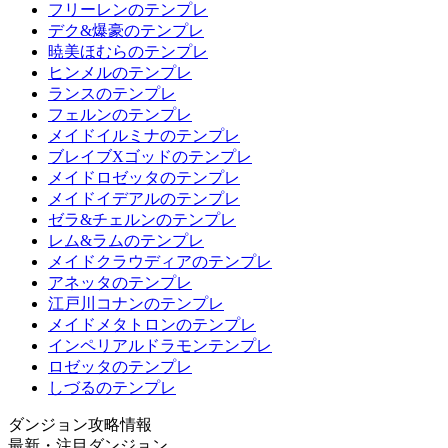
フリーレンのテンプレ
デク&爆豪のテンプレ
暁美ほむらのテンプレ
ヒンメルのテンプレ
ランスのテンプレ
フェルンのテンプレ
メイドイルミナのテンプレ
ブレイブXゴッドのテンプレ
メイドロゼッタのテンプレ
メイドイデアルのテンプレ
ゼラ&チェルンのテンプレ
レム&ラムのテンプレ
メイドクラウディアのテンプレ
アネッタのテンプレ
江戸川コナンのテンプレ
メイドメタトロンのテンプレ
インペリアルドラモンテンプレ
ロゼッタのテンプレ
しづるのテンプレ
ダンジョン攻略情報
最新・注目ダンジョン