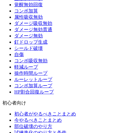
覚醒無効回復
コンボ加算
属性吸収無効
ダメージ吸収無効
ダメージ無効貫通
ダメージ無効
釘ドロップ生成
シールド破壊
自傷
コンボ吸収無効
軽減ループ
操作時間ループ
ルーレットループ
コンボ加算ループ
HP割合回復ループ
初心者向け
初心者がやるべきことまとめ
今やるべきことまとめ
部位破壊のやり方
試練進化のやり方と条件