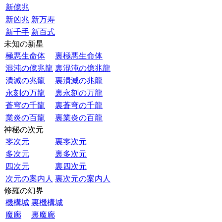
新億兆
新凶兆
新万寿
新千手
新百式
未知の新星
極悪生命体
裏極悪生命体
混沌の億兆龍
裏混沌の億兆龍
潰滅の兆龍
裏潰滅の兆龍
永刻の万龍
裏永刻の万龍
蒼穹の千龍
裏蒼穹の千龍
業炎の百龍
裏業炎の百龍
神秘の次元
零次元
裏零次元
多次元
裏多次元
四次元
裏四次元
次元の案内人
裏次元の案内人
修羅の幻界
機構城
裏機構城
魔廊
裏魔廊