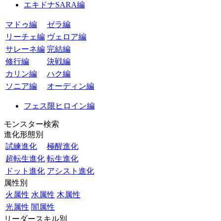
エキドナSARA編
マドゥ編
ゼラ編
リーチェ編
ヴェロア編
サレーネ編
完結編
修行編
決戦編
カリン編
ハク編
ソニア編
オーディン編
フェス限ヒロイン編
モンスター検索
進化形態別
試練進化
極醒進化
超転生進化
転生進化
ドット進化
アシスト進化
属性別
火属性
水属性
木属性
光属性
闇属性
リーダースキル別