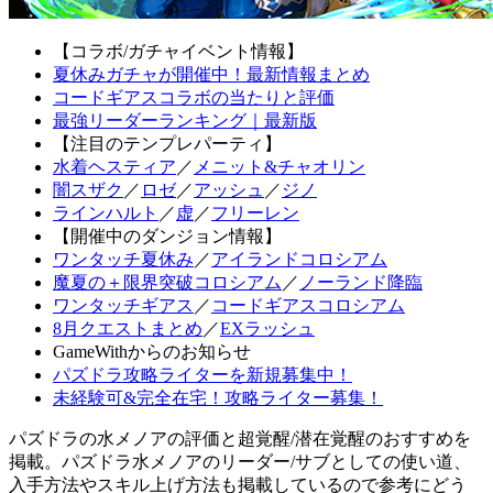
【コラボ/ガチャイベント情報】
夏休みガチャが開催中！最新情報まとめ
コードギアスコラボの当たりと評価
最強リーダーランキング｜最新版
【注目のテンプレパーティ】
水着ヘスティア
／
メニット&チャオリン
闇スザク
／
ロゼ
／
アッシュ
／
ジノ
ラインハルト
／
虚
／
フリーレン
【開催中のダンジョン情報】
ワンタッチ夏休み
／
アイランドコロシアム
魔夏の＋限界突破コロシアム
／
ノーランド降臨
ワンタッチギアス
／
コードギアスコロシアム
8月クエストまとめ
／
EXラッシュ
GameWithからのお知らせ
パズドラ攻略ライターを新規募集中！
未経験可&完全在宅！攻略ライター募集！
パズドラの水メノアの評価と超覚醒/潜在覚醒のおすすめを
掲載。パズドラ水メノアのリーダー/サブとしての使い道、
入手方法やスキル上げ方法も掲載しているので参考にどう