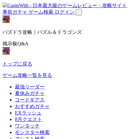
事前ガチャ
ゲーム検索
ログイン
パズドラ攻略｜パズル＆ドラゴンズ
掲示板Q&A
トップに戻る
ゲーム攻略一覧を見る
最強リーダー
夏休みガチャ
コードギアス
おすすめガチャ
EXラッシュ
8月クエスト
ワンタッチ
モンスター検索
アシスト検索