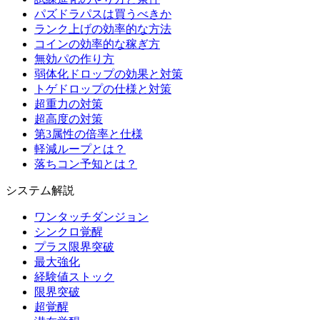
パズドラパスは買うべきか
ランク上げの効率的な方法
コインの効率的な稼ぎ方
無効パの作り方
弱体化ドロップの効果と対策
トゲドロップの仕様と対策
超重力の対策
超高度の対策
第3属性の倍率と仕様
軽減ループとは？
落ちコン予知とは？
システム解説
ワンタッチダンジョン
シンクロ覚醒
プラス限界突破
最大強化
経験値ストック
限界突破
超覚醒