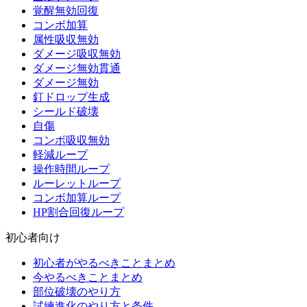
覚醒無効回復
コンボ加算
属性吸収無効
ダメージ吸収無効
ダメージ無効貫通
ダメージ無効
釘ドロップ生成
シールド破壊
自傷
コンボ吸収無効
軽減ループ
操作時間ループ
ルーレットループ
コンボ加算ループ
HP割合回復ループ
初心者向け
初心者がやるべきことまとめ
今やるべきことまとめ
部位破壊のやり方
試練進化のやり方と条件