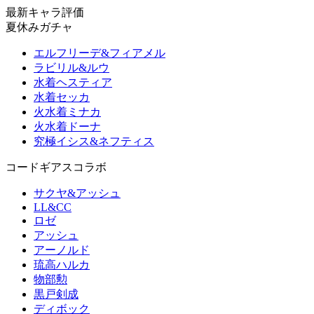
最新キャラ評価
夏休みガチャ
エルフリーデ&フィアメル
ラビリル&ルウ
水着ヘスティア
水着セッカ
火水着ミナカ
火水着ドーナ
究極イシス&ネフティス
コードギアスコラボ
サクヤ&アッシュ
LL&CC
ロゼ
アッシュ
アーノルド
琉高ハルカ
物部勲
黒戸剣成
ディボック