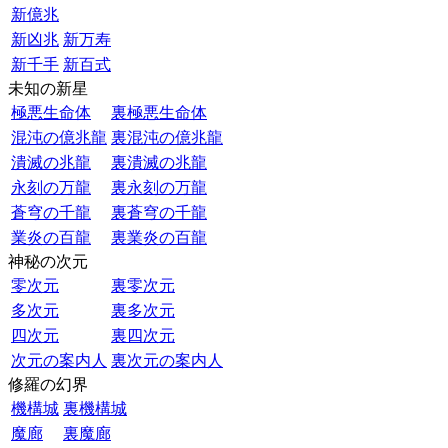
新億兆
新凶兆
新万寿
新千手
新百式
未知の新星
極悪生命体
裏極悪生命体
混沌の億兆龍
裏混沌の億兆龍
潰滅の兆龍
裏潰滅の兆龍
永刻の万龍
裏永刻の万龍
蒼穹の千龍
裏蒼穹の千龍
業炎の百龍
裏業炎の百龍
神秘の次元
零次元
裏零次元
多次元
裏多次元
四次元
裏四次元
次元の案内人
裏次元の案内人
修羅の幻界
機構城
裏機構城
魔廊
裏魔廊