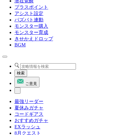
潜在覚醒
プラスポイント
アシスト設定
パズバト連動
モンスター購入
モンスター育成
きせかえドロップ
BGM
検索
ご意見
最強リーダー
夏休みガチャ
コードギアス
おすすめガチャ
EXラッシュ
8月クエスト