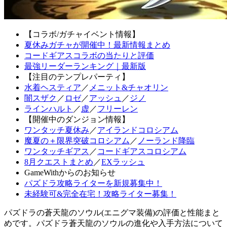
【コラボ/ガチャイベント情報】
夏休みガチャが開催中！最新情報まとめ
コードギアスコラボの当たりと評価
最強リーダーランキング｜最新版
【注目のテンプレパーティ】
水着ヘスティア
／
メニット&チャオリン
闇スザク
／
ロゼ
／
アッシュ
／
ジノ
ラインハルト
／
虚
／
フリーレン
【開催中のダンジョン情報】
ワンタッチ夏休み
／
アイランドコロシアム
魔夏の＋限界突破コロシアム
／
ノーランド降臨
ワンタッチギアス
／
コードギアスコロシアム
8月クエストまとめ
／
EXラッシュ
GameWithからのお知らせ
パズドラ攻略ライターを新規募集中！
未経験可&完全在宅！攻略ライター募集！
パズドラの蒼天龍のソウル(エニグマ装備)の評価と性能まと
めです。パズドラ蒼天龍のソウルの進化や入手方法について