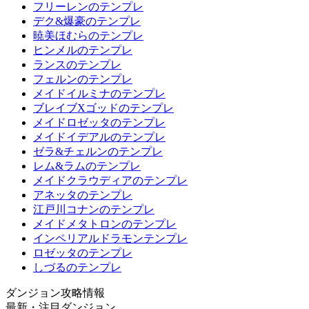
フリーレンのテンプレ
デク&爆豪のテンプレ
暁美ほむらのテンプレ
ヒンメルのテンプレ
ランスのテンプレ
フェルンのテンプレ
メイドイルミナのテンプレ
ブレイブXゴッドのテンプレ
メイドロゼッタのテンプレ
メイドイデアルのテンプレ
ゼラ&チェルンのテンプレ
レム&ラムのテンプレ
メイドクラウディアのテンプレ
アネッタのテンプレ
江戸川コナンのテンプレ
メイドメタトロンのテンプレ
インペリアルドラモンテンプレ
ロゼッタのテンプレ
しづるのテンプレ
ダンジョン攻略情報
最新・注目ダンジョン