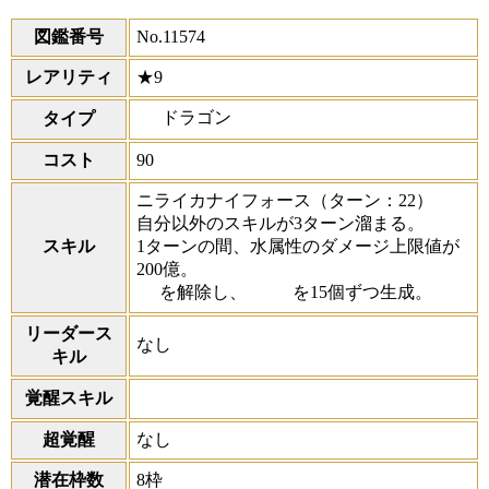
図鑑番号
No.11574
レアリティ
★9
ドラゴン
タイプ
コスト
90
ニライカナイフォース
（ターン：22）
自分以外のスキルが3ターン溜まる。
スキル
1ターンの間、水属性のダメージ上限値が
200億。
を解除し、
を15個ずつ生成。
リーダース
なし
キル
覚醒スキル
超覚醒
なし
潜在枠数
8枠