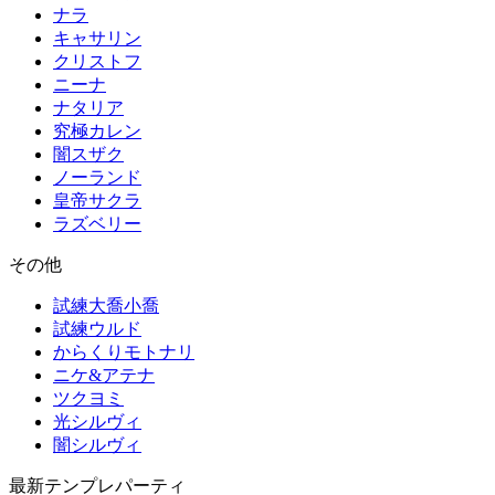
ナラ
キャサリン
クリストフ
ニーナ
ナタリア
究極カレン
闇スザク
ノーランド
皇帝サクラ
ラズベリー
その他
試練大喬小喬
試練ウルド
からくりモトナリ
ニケ&アテナ
ツクヨミ
光シルヴィ
闇シルヴィ
最新テンプレパーティ