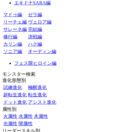
エキドナSARA編
マドゥ編
ゼラ編
リーチェ編
ヴェロア編
サレーネ編
完結編
修行編
決戦編
カリン編
ハク編
ソニア編
オーディン編
フェス限ヒロイン編
モンスター検索
進化形態別
試練進化
極醒進化
超転生進化
転生進化
ドット進化
アシスト進化
属性別
火属性
水属性
木属性
光属性
闇属性
リーダースキル別