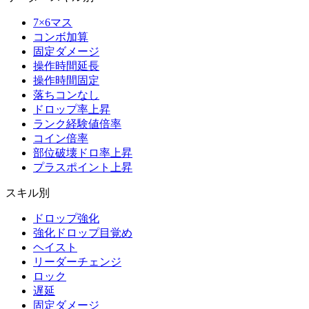
7×6マス
コンボ加算
固定ダメージ
操作時間延長
操作時間固定
落ちコンなし
ドロップ率上昇
ランク経験値倍率
コイン倍率
部位破壊ドロ率上昇
プラスポイント上昇
スキル別
ドロップ強化
強化ドロップ目覚め
ヘイスト
リーダーチェンジ
ロック
遅延
固定ダメージ