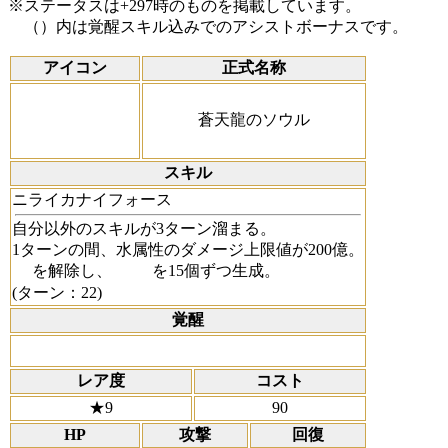
※ステータスは+297時のものを掲載しています。
（）内は覚醒スキル込みでのアシストボーナスです。
アイコン
正式名称
蒼天龍のソウル
スキル
ニライカナイフォース
自分以外のスキルが3ターン溜まる。
1ターンの間、水属性のダメージ上限値が200億。
を解除し、
を15個ずつ生成。
(ターン：22)
覚醒
レア度
コスト
★9
90
HP
攻撃
回復