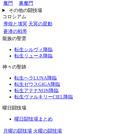
魔門
裏魔門
その他の闘技場
コロシアム
導煌と壊冥
天冥の星動
蒼潜の戦帝
龍族の聖雲
転生シルヴィ降臨
転生リューネ降臨
神々の聖跡
転生ヘラLUNA降臨
転生ゼウスGIGA降臨
転生アテナNON降臨
転生ヴァルキリーCIEL降臨
曜日闘技場
曜日闘技場まとめ
月曜の闘技場
火曜の闘技場