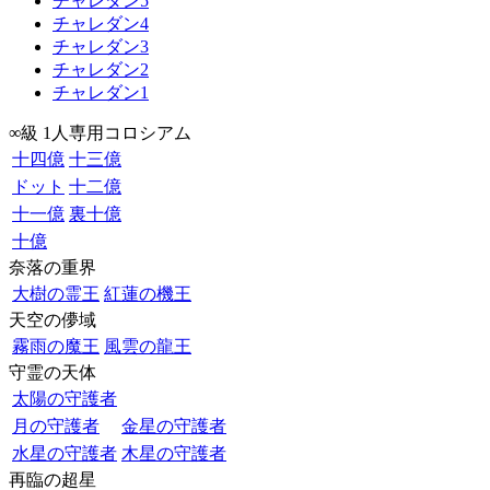
チャレダン5
チャレダン4
チャレダン3
チャレダン2
チャレダン1
∞級 1人専用コロシアム
十四億
十三億
ドット
十二億
十一億
裏十億
十億
奈落の重界
大樹の霊王
紅蓮の機王
天空の儚域
霧雨の魔王
風雲の龍王
守霊の天体
太陽の守護者
月の守護者
金星の守護者
水星の守護者
木星の守護者
再臨の超星