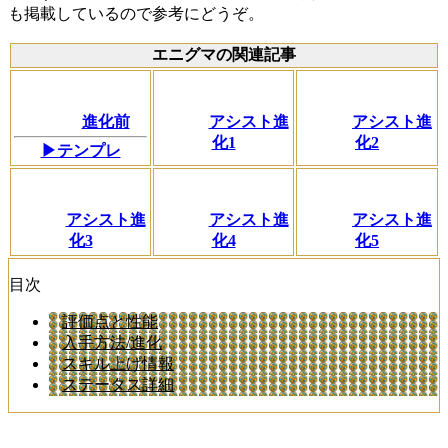
も掲載しているので参考にどうぞ。
エニグマの関連記事
進化前
アシスト進
アシスト進
化1
化2
▶テンプレ
アシスト進
アシスト進
アシスト進
化3
化4
化5
目次
評価点と性能
入手方法/進化
スキル上げ情報
ステータス詳細