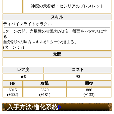
神癒の天啓者・セシリアのブレスレット
スキル
ディバインライトオラクル
1ターンの間、光属性の攻撃力が3倍、盤面を7×6マスにす
る。
自分以外の味方スキルが1ターン溜まる。
(ターン：7)
覚醒
レア度
コスト
★9
90
HP
攻撃
回復
6015
3620
886
(+602)
(+181)
(+133)
入手方法/進化系統
0