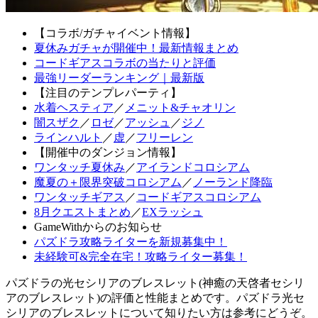
【コラボ/ガチャイベント情報】
夏休みガチャが開催中！最新情報まとめ
コードギアスコラボの当たりと評価
最強リーダーランキング｜最新版
【注目のテンプレパーティ】
水着ヘスティア
／
メニット&チャオリン
闇スザク
／
ロゼ
／
アッシュ
／
ジノ
ラインハルト
／
虚
／
フリーレン
【開催中のダンジョン情報】
ワンタッチ夏休み
／
アイランドコロシアム
魔夏の＋限界突破コロシアム
／
ノーランド降臨
ワンタッチギアス
／
コードギアスコロシアム
8月クエストまとめ
／
EXラッシュ
GameWithからのお知らせ
パズドラ攻略ライターを新規募集中！
未経験可&完全在宅！攻略ライター募集！
パズドラの光セシリアのブレスレット(神癒の天啓者セシリ
アのブレスレット)の評価と性能まとめです。パズドラ光セ
シリアのブレスレットについて知りたい方は参考にどうぞ。