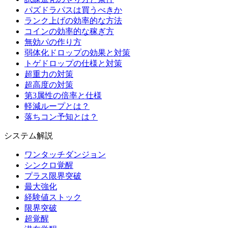
パズドラパスは買うべきか
ランク上げの効率的な方法
コインの効率的な稼ぎ方
無効パの作り方
弱体化ドロップの効果と対策
トゲドロップの仕様と対策
超重力の対策
超高度の対策
第3属性の倍率と仕様
軽減ループとは？
落ちコン予知とは？
システム解説
ワンタッチダンジョン
シンクロ覚醒
プラス限界突破
最大強化
経験値ストック
限界突破
超覚醒