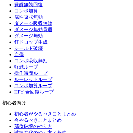
覚醒無効回復
コンボ加算
属性吸収無効
ダメージ吸収無効
ダメージ無効貫通
ダメージ無効
釘ドロップ生成
シールド破壊
自傷
コンボ吸収無効
軽減ループ
操作時間ループ
ルーレットループ
コンボ加算ループ
HP割合回復ループ
初心者向け
初心者がやるべきことまとめ
今やるべきことまとめ
部位破壊のやり方
試練進化のやり方と条件