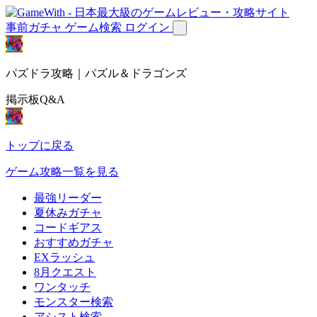
事前ガチャ
ゲーム検索
ログイン
パズドラ攻略｜パズル＆ドラゴンズ
掲示板Q&A
トップに戻る
ゲーム攻略一覧を見る
最強リーダー
夏休みガチャ
コードギアス
おすすめガチャ
EXラッシュ
8月クエスト
ワンタッチ
モンスター検索
アシスト検索