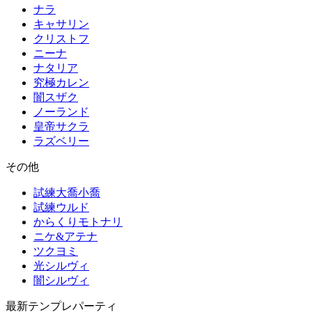
ナラ
キャサリン
クリストフ
ニーナ
ナタリア
究極カレン
闇スザク
ノーランド
皇帝サクラ
ラズベリー
その他
試練大喬小喬
試練ウルド
からくりモトナリ
ニケ&アテナ
ツクヨミ
光シルヴィ
闇シルヴィ
最新テンプレパーティ