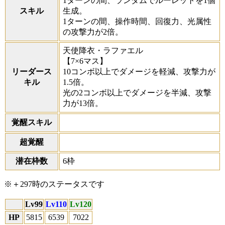
1ターンの間、ランダムでルーレットを1個
スキル
生成。
1ターンの間、操作時間、回復力、光属性
の攻撃力が2倍。
天使降衣・ラファエル
【7×6マス】
リーダース
10コンボ以上でダメージを軽減、攻撃力が
キル
1.5倍。
光の2コンボ以上でダメージを半減、攻撃
力が13倍。
覚醒スキル
超覚醒
潜在枠数
6枠
※＋297時のステータスです
Lv99
Lv110
Lv120
HP
5815
6539
7022