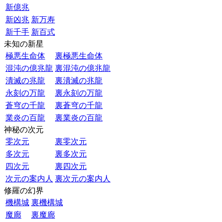
新億兆
新凶兆
新万寿
新千手
新百式
未知の新星
極悪生命体
裏極悪生命体
混沌の億兆龍
裏混沌の億兆龍
潰滅の兆龍
裏潰滅の兆龍
永刻の万龍
裏永刻の万龍
蒼穹の千龍
裏蒼穹の千龍
業炎の百龍
裏業炎の百龍
神秘の次元
零次元
裏零次元
多次元
裏多次元
四次元
裏四次元
次元の案内人
裏次元の案内人
修羅の幻界
機構城
裏機構城
魔廊
裏魔廊