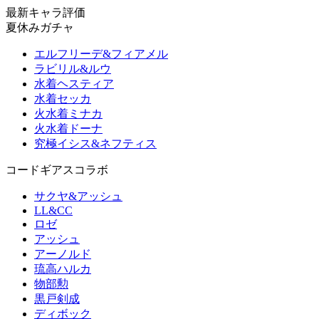
最新キャラ評価
夏休みガチャ
エルフリーデ&フィアメル
ラビリル&ルウ
水着ヘスティア
水着セッカ
火水着ミナカ
火水着ドーナ
究極イシス&ネフティス
コードギアスコラボ
サクヤ&アッシュ
LL&CC
ロゼ
アッシュ
アーノルド
琉高ハルカ
物部勲
黒戸剣成
ディボック