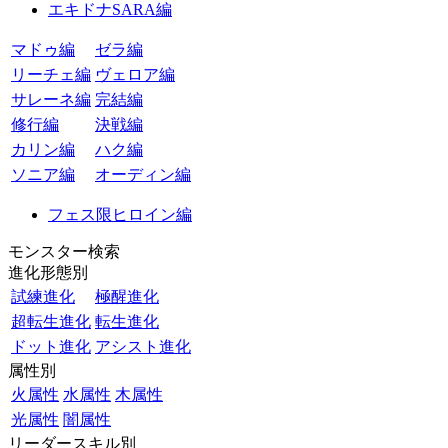
エキドナSARA編
マドゥ編
ゼラ編
リーチェ編
ヴェロア編
サレーネ編
完結編
修行編
決戦編
カリン編
ハク編
ソニア編
オーディン編
フェス限ヒロイン編
モンスター検索
進化形態別
試練進化
極醒進化
超転生進化
転生進化
ドット進化
アシスト進化
属性別
火属性
水属性
木属性
光属性
闇属性
リーダースキル別