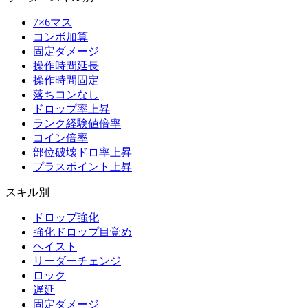
7×6マス
コンボ加算
固定ダメージ
操作時間延長
操作時間固定
落ちコンなし
ドロップ率上昇
ランク経験値倍率
コイン倍率
部位破壊ドロ率上昇
プラスポイント上昇
スキル別
ドロップ強化
強化ドロップ目覚め
ヘイスト
リーダーチェンジ
ロック
遅延
固定ダメージ