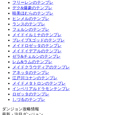
フリーレンのテンプレ
デク&爆豪のテンプレ
暁美ほむらのテンプレ
ヒンメルのテンプレ
ランスのテンプレ
フェルンのテンプレ
メイドイルミナのテンプレ
ブレイブXゴッドのテンプレ
メイドロゼッタのテンプレ
メイドイデアルのテンプレ
ゼラ&チェルンのテンプレ
レム&ラムのテンプレ
メイドクラウディアのテンプレ
アネッタのテンプレ
江戸川コナンのテンプレ
メイドメタトロンのテンプレ
インペリアルドラモンテンプレ
ロゼッタのテンプレ
しづるのテンプレ
ダンジョン攻略情報
最新・注目ダンジョン