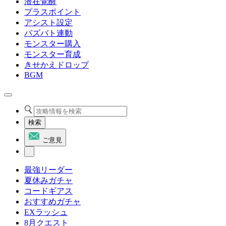
潜在覚醒
プラスポイント
アシスト設定
パズバト連動
モンスター購入
モンスター育成
きせかえドロップ
BGM
検索
ご意見
最強リーダー
夏休みガチャ
コードギアス
おすすめガチャ
EXラッシュ
8月クエスト