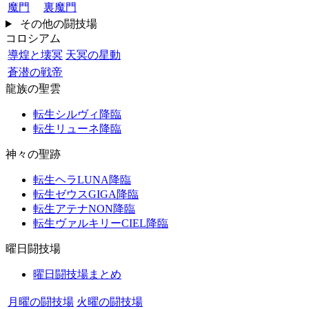
魔門
裏魔門
その他の闘技場
コロシアム
導煌と壊冥
天冥の星動
蒼潜の戦帝
龍族の聖雲
転生シルヴィ降臨
転生リューネ降臨
神々の聖跡
転生ヘラLUNA降臨
転生ゼウスGIGA降臨
転生アテナNON降臨
転生ヴァルキリーCIEL降臨
曜日闘技場
曜日闘技場まとめ
月曜の闘技場
火曜の闘技場