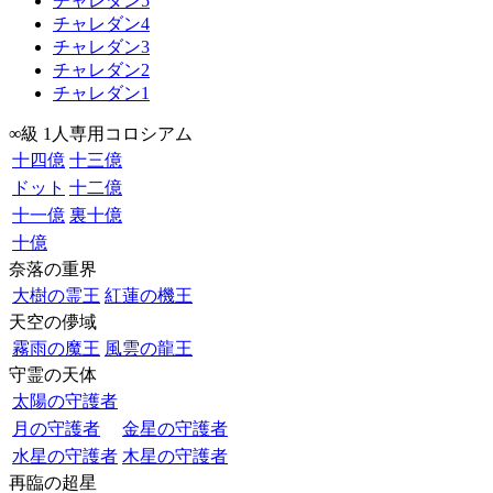
チャレダン5
チャレダン4
チャレダン3
チャレダン2
チャレダン1
∞級 1人専用コロシアム
十四億
十三億
ドット
十二億
十一億
裏十億
十億
奈落の重界
大樹の霊王
紅蓮の機王
天空の儚域
霧雨の魔王
風雲の龍王
守霊の天体
太陽の守護者
月の守護者
金星の守護者
水星の守護者
木星の守護者
再臨の超星