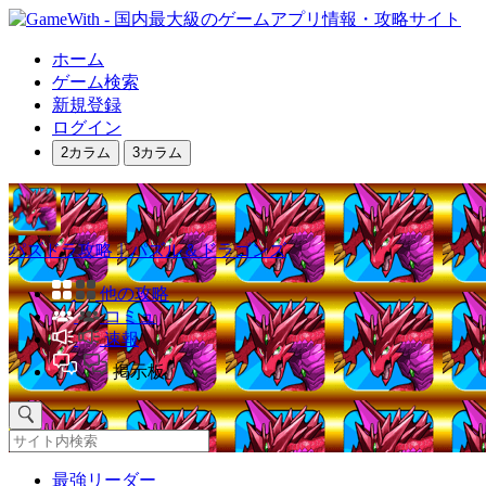
ホーム
ゲーム検索
新規登録
ログイン
2カラム
3カラム
パズドラ攻略｜パズル＆ドラゴンズ
他の攻略
コミュ
速報
掲示板
最強リーダー