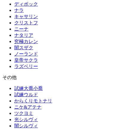
ディボック
ナラ
キャサリン
クリストフ
ニーナ
ナタリア
究極カレン
闇スザク
ノーランド
皇帝サクラ
ラズベリー
その他
試練大喬小喬
試練ウルド
からくりモトナリ
ニケ&アテナ
ツクヨミ
光シルヴィ
闇シルヴィ