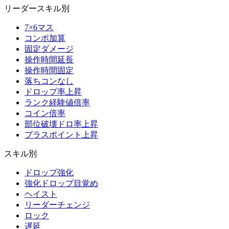
リーダースキル別
7×6マス
コンボ加算
固定ダメージ
操作時間延長
操作時間固定
落ちコンなし
ドロップ率上昇
ランク経験値倍率
コイン倍率
部位破壊ドロ率上昇
プラスポイント上昇
スキル別
ドロップ強化
強化ドロップ目覚め
ヘイスト
リーダーチェンジ
ロック
遅延