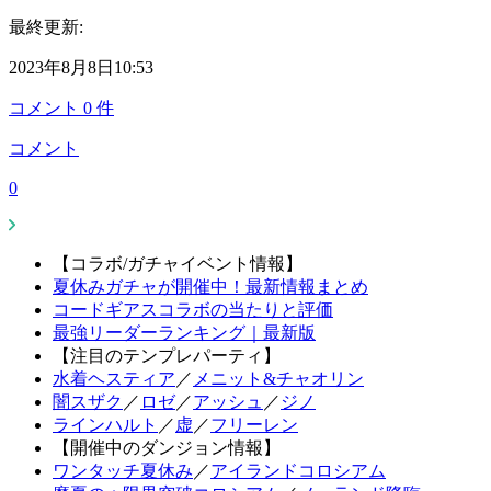
最終更新:
2023年8月8日10:53
コメント
0
件
コメント
0
【コラボ/ガチャイベント情報】
夏休みガチャが開催中！最新情報まとめ
コードギアスコラボの当たりと評価
最強リーダーランキング｜最新版
【注目のテンプレパーティ】
水着ヘスティア
／
メニット&チャオリン
闇スザク
／
ロゼ
／
アッシュ
／
ジノ
ラインハルト
／
虚
／
フリーレン
【開催中のダンジョン情報】
ワンタッチ夏休み
／
アイランドコロシアム