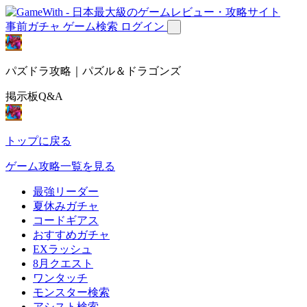
事前ガチャ
ゲーム検索
ログイン
パズドラ攻略｜パズル＆ドラゴンズ
掲示板Q&A
トップに戻る
ゲーム攻略一覧を見る
最強リーダー
夏休みガチャ
コードギアス
おすすめガチャ
EXラッシュ
8月クエスト
ワンタッチ
モンスター検索
アシスト検索