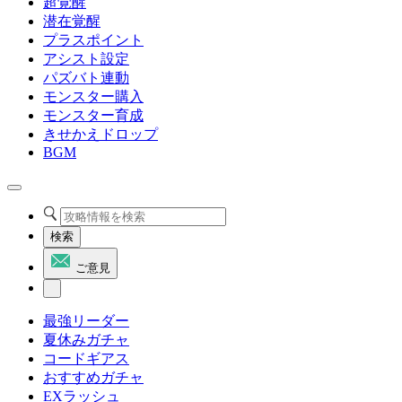
超覚醒
潜在覚醒
プラスポイント
アシスト設定
パズバト連動
モンスター購入
モンスター育成
きせかえドロップ
BGM
検索
ご意見
最強リーダー
夏休みガチャ
コードギアス
おすすめガチャ
EXラッシュ