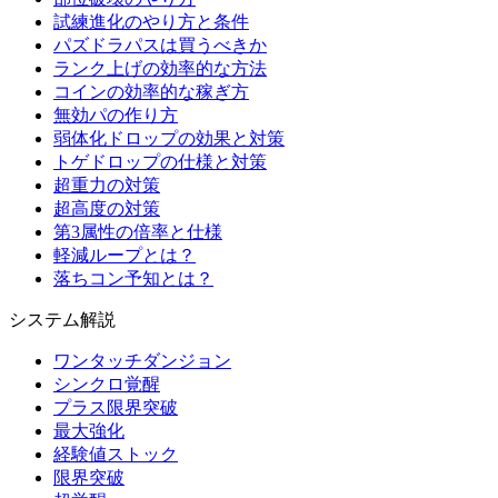
試練進化のやり方と条件
パズドラパスは買うべきか
ランク上げの効率的な方法
コインの効率的な稼ぎ方
無効パの作り方
弱体化ドロップの効果と対策
トゲドロップの仕様と対策
超重力の対策
超高度の対策
第3属性の倍率と仕様
軽減ループとは？
落ちコン予知とは？
システム解説
ワンタッチダンジョン
シンクロ覚醒
プラス限界突破
最大強化
経験値ストック
限界突破