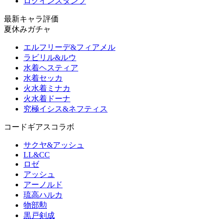
ログインスタンプ
最新キャラ評価
夏休みガチャ
エルフリーデ&フィアメル
ラビリル&ルウ
水着ヘスティア
水着セッカ
火水着ミナカ
火水着ドーナ
究極イシス&ネフティス
コードギアスコラボ
サクヤ&アッシュ
LL&CC
ロゼ
アッシュ
アーノルド
琉高ハルカ
物部勲
黒戸剣成