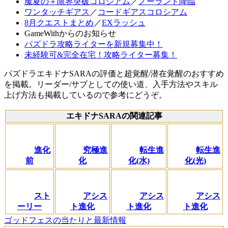
魔夏の＋限界突破コロシアム
／
ノーランド降臨
ワンタッチギアス
／
コードギアスコロシアム
8月クエストまとめ
／
EXラッシュ
GameWithからのお知らせ
パズドラ攻略ライターを新規募集中！
未経験可&完全在宅！攻略ライター募集！
パズドラエキドナSARAの評価と超覚醒/潜在覚醒のおすすめ
を掲載。リーダー/サブとしての使い道、入手方法やスキル
上げ方法も掲載しているので参考にどうぞ。
エキドナSARAの関連記事
進化
究極進
転生進
転生進
前
化
化(水)
化(光)
スト
アシス
アシス
アシス
ーリー
ト進化
ト進化
ト進化
ゴッドフェスの当たりと最新情報