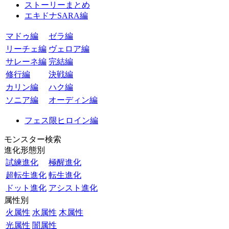
ストーリーまとめ
エキドナSARA編
マドゥ編
ゼラ編
リーチェ編
ヴェロア編
サレーネ編
完結編
修行編
決戦編
カリン編
ハク編
ソニア編
オーディン編
フェス限ヒロイン編
モンスター検索
進化形態別
試練進化
極醒進化
超転生進化
転生進化
ドット進化
アシスト進化
属性別
火属性
水属性
木属性
光属性
闇属性