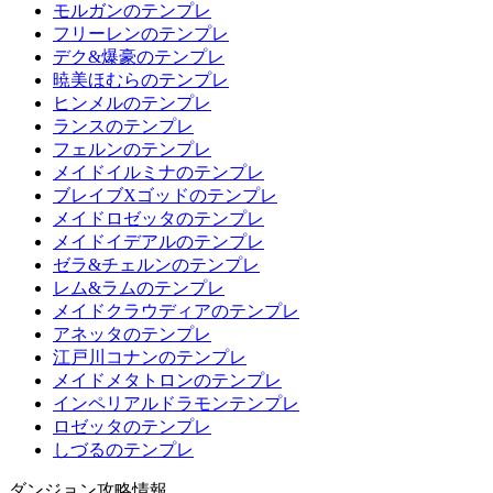
モルガンのテンプレ
フリーレンのテンプレ
デク&爆豪のテンプレ
暁美ほむらのテンプレ
ヒンメルのテンプレ
ランスのテンプレ
フェルンのテンプレ
メイドイルミナのテンプレ
ブレイブXゴッドのテンプレ
メイドロゼッタのテンプレ
メイドイデアルのテンプレ
ゼラ&チェルンのテンプレ
レム&ラムのテンプレ
メイドクラウディアのテンプレ
アネッタのテンプレ
江戸川コナンのテンプレ
メイドメタトロンのテンプレ
インペリアルドラモンテンプレ
ロゼッタのテンプレ
しづるのテンプレ
ダンジョン攻略情報