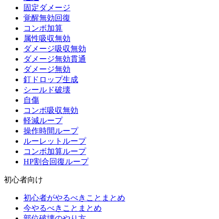
固定ダメージ
覚醒無効回復
コンボ加算
属性吸収無効
ダメージ吸収無効
ダメージ無効貫通
ダメージ無効
釘ドロップ生成
シールド破壊
自傷
コンボ吸収無効
軽減ループ
操作時間ループ
ルーレットループ
コンボ加算ループ
HP割合回復ループ
初心者向け
初心者がやるべきことまとめ
今やるべきことまとめ
部位破壊のやり方