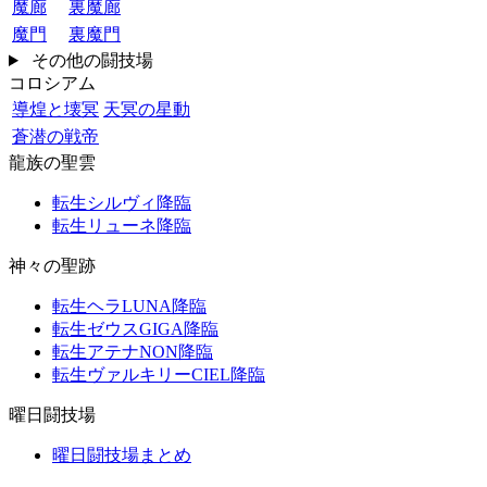
魔廊
裏魔廊
魔門
裏魔門
その他の闘技場
コロシアム
導煌と壊冥
天冥の星動
蒼潜の戦帝
龍族の聖雲
転生シルヴィ降臨
転生リューネ降臨
神々の聖跡
転生ヘラLUNA降臨
転生ゼウスGIGA降臨
転生アテナNON降臨
転生ヴァルキリーCIEL降臨
曜日闘技場
曜日闘技場まとめ