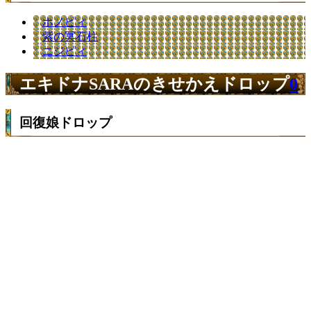
ホノピィ
紫の冥石柱
ニジピィ
エキドナSARAのきせかえドロップ
0
回復娘ドロップ