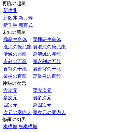
再臨の超星
新億兆
新凶兆
新万寿
新千手
新百式
未知の新星
極悪生命体
裏極悪生命体
混沌の億兆龍
裏混沌の億兆龍
潰滅の兆龍
裏潰滅の兆龍
永刻の万龍
裏永刻の万龍
蒼穹の千龍
裏蒼穹の千龍
業炎の百龍
裏業炎の百龍
神秘の次元
零次元
裏零次元
多次元
裏多次元
四次元
裏四次元
次元の案内人
裏次元の案内人
修羅の幻界
機構城
裏機構城