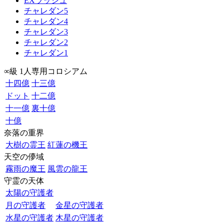
EXラッシュ
チャレダン5
チャレダン4
チャレダン3
チャレダン2
チャレダン1
∞級 1人専用コロシアム
十四億
十三億
ドット
十二億
十一億
裏十億
十億
奈落の重界
大樹の霊王
紅蓮の機王
天空の儚域
霧雨の魔王
風雲の龍王
守霊の天体
太陽の守護者
月の守護者
金星の守護者
水星の守護者
木星の守護者