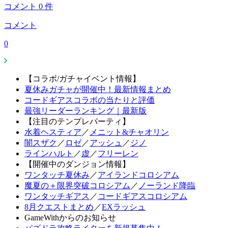
コメント
0
件
コメント
0
【コラボ/ガチャイベント情報】
夏休みガチャが開催中！最新情報まとめ
コードギアスコラボの当たりと評価
最強リーダーランキング｜最新版
【注目のテンプレパーティ】
水着ヘスティア
／
メニット&チャオリン
闇スザク
／
ロゼ
／
アッシュ
／
ジノ
ラインハルト
／
虚
／
フリーレン
【開催中のダンジョン情報】
ワンタッチ夏休み
／
アイランドコロシアム
魔夏の＋限界突破コロシアム
／
ノーランド降臨
ワンタッチギアス
／
コードギアスコロシアム
8月クエストまとめ
／
EXラッシュ
GameWithからのお知らせ