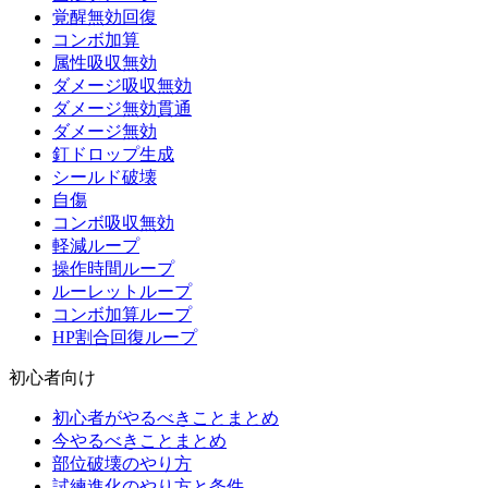
覚醒無効回復
コンボ加算
属性吸収無効
ダメージ吸収無効
ダメージ無効貫通
ダメージ無効
釘ドロップ生成
シールド破壊
自傷
コンボ吸収無効
軽減ループ
操作時間ループ
ルーレットループ
コンボ加算ループ
HP割合回復ループ
初心者向け
初心者がやるべきことまとめ
今やるべきことまとめ
部位破壊のやり方
試練進化のやり方と条件