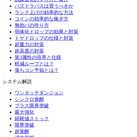
パズドラパスは買うべきか
ランク上げの効率的な方法
コインの効率的な稼ぎ方
無効パの作り方
弱体化ドロップの効果と対策
トゲドロップの仕様と対策
超重力の対策
超高度の対策
第3属性の倍率と仕様
軽減ループとは？
落ちコン予知とは？
システム解説
ワンタッチダンジョン
シンクロ覚醒
プラス限界突破
最大強化
経験値ストック
限界突破
超覚醒