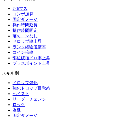
7×6マス
コンボ加算
固定ダメージ
操作時間延長
操作時間固定
落ちコンなし
ドロップ率上昇
ランク経験値倍率
コイン倍率
部位破壊ドロ率上昇
プラスポイント上昇
スキル別
ドロップ強化
強化ドロップ目覚め
ヘイスト
リーダーチェンジ
ロック
遅延
固定ダメージ