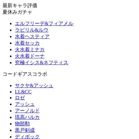
最新キャラ評価
夏休みガチャ
エルフリーデ&フィアメル
ラビリル&ルウ
水着ヘスティア
水着セッカ
火水着ミナカ
火水着ドーナ
究極イシス&ネフティス
コードギアスコラボ
サクヤ&アッシュ
LL&CC
ロゼ
アッシュ
アーノルド
琉高ハルカ
物部勲
黒戸剣成
ディボック