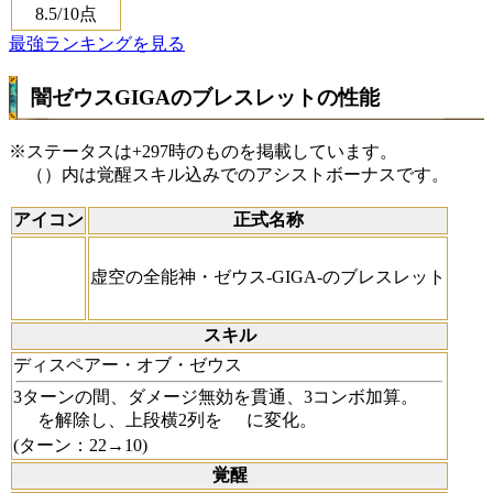
8.5
/10点
最強ランキングを見る
闇ゼウスGIGAのブレスレットの性能
※ステータスは+297時のものを掲載しています。
（）内は覚醒スキル込みでのアシストボーナスです。
アイコン
正式名称
虚空の全能神・ゼウス-GIGA-のブレスレット
スキル
ディスペアー・オブ・ゼウス
3ターンの間、ダメージ無効を貫通、3コンボ加算。
を解除し、上段横2列を
に変化。
(ターン：22→10)
覚醒