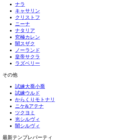
ナラ
キャサリン
クリストフ
ニーナ
ナタリア
究極カレン
闇スザク
ノーランド
皇帝サクラ
ラズベリー
その他
試練大喬小喬
試練ウルド
からくりモトナリ
ニケ&アテナ
ツクヨミ
光シルヴィ
闇シルヴィ
最新テンプレパーティ