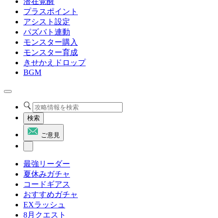
潜在覚醒
プラスポイント
アシスト設定
パズバト連動
モンスター購入
モンスター育成
きせかえドロップ
BGM
検索
ご意見
最強リーダー
夏休みガチャ
コードギアス
おすすめガチャ
EXラッシュ
8月クエスト