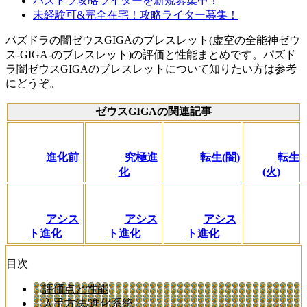
パズドラ攻略ライターを新規募集中！
未経験可&完全在宅！攻略ライター募集！
パズドラの闇ゼウスGIGAのブレスレット(虚空の全能神ゼウ
ス-GIGA-のブレスレット)の評価と性能まとめです。パズド
ラ闇ゼウスGIGAのブレスレットについて知りたい方は参考
にどうぞ。
ゼウスGIGAの関連記事
進化前
究極進
転生(闇)
転生
化
(火)
アシス
アシス
アシス
ト進化
ト進化
ト進化
目次
評価点と性能
入手方法/進化系統