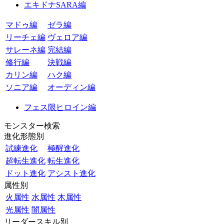
エキドナSARA編
マドゥ編
ゼラ編
リーチェ編
ヴェロア編
サレーネ編
完結編
修行編
決戦編
カリン編
ハク編
ソニア編
オーディン編
フェス限ヒロイン編
モンスター検索
進化形態別
試練進化
極醒進化
超転生進化
転生進化
ドット進化
アシスト進化
属性別
火属性
水属性
木属性
光属性
闇属性
リーダースキル別