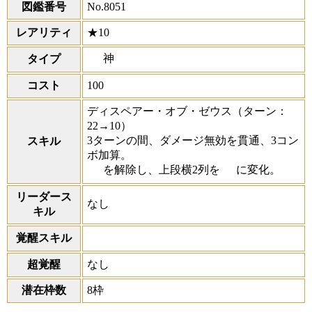
図鑑番号
No.8051
レアリティ
★10
神
タイプ
コスト
100
ディスペアー・オブ・ゼウス
（ターン：
22→10）
3ターンの間、ダメージ無効を貫通、3コン
スキル
ボ加算。
を解除し、上段横2列を
に変化。
リーダース
なし
キル
覚醒スキル
超覚醒
なし
潜在枠数
8枠