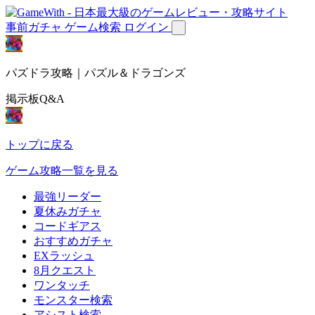
事前ガチャ
ゲーム検索
ログイン
パズドラ攻略｜パズル＆ドラゴンズ
掲示板Q&A
トップに戻る
ゲーム攻略一覧を見る
最強リーダー
夏休みガチャ
コードギアス
おすすめガチャ
EXラッシュ
8月クエスト
ワンタッチ
モンスター検索
アシスト検索