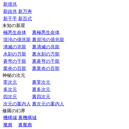
新億兆
新凶兆
新万寿
新千手
新百式
未知の新星
極悪生命体
裏極悪生命体
混沌の億兆龍
裏混沌の億兆龍
潰滅の兆龍
裏潰滅の兆龍
永刻の万龍
裏永刻の万龍
蒼穹の千龍
裏蒼穹の千龍
業炎の百龍
裏業炎の百龍
神秘の次元
零次元
裏零次元
多次元
裏多次元
四次元
裏四次元
次元の案内人
裏次元の案内人
修羅の幻界
機構城
裏機構城
魔廊
裏魔廊