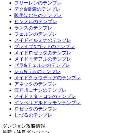
フリーレンのテンプレ
デク&爆豪のテンプレ
暁美ほむらのテンプレ
ヒンメルのテンプレ
ランスのテンプレ
フェルンのテンプレ
メイドイルミナのテンプレ
ブレイブXゴッドのテンプレ
メイドロゼッタのテンプレ
メイドイデアルのテンプレ
ゼラ&チェルンのテンプレ
レム&ラムのテンプレ
メイドクラウディアのテンプレ
アネッタのテンプレ
江戸川コナンのテンプレ
メイドメタトロンのテンプレ
インペリアルドラモンテンプレ
ロゼッタのテンプレ
しづるのテンプレ
ダンジョン攻略情報
最新・注目ダンジョン