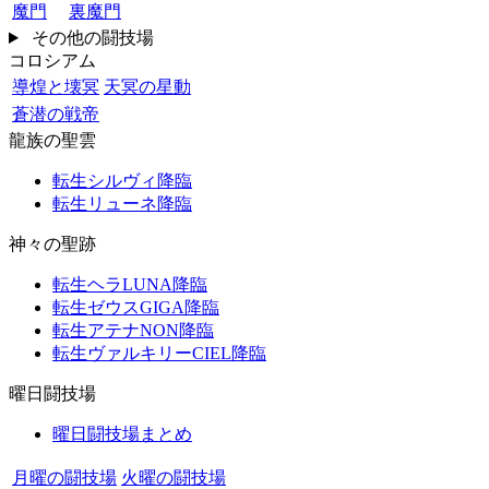
魔門
裏魔門
その他の闘技場
コロシアム
導煌と壊冥
天冥の星動
蒼潜の戦帝
龍族の聖雲
転生シルヴィ降臨
転生リューネ降臨
神々の聖跡
転生ヘラLUNA降臨
転生ゼウスGIGA降臨
転生アテナNON降臨
転生ヴァルキリーCIEL降臨
曜日闘技場
曜日闘技場まとめ
月曜の闘技場
火曜の闘技場