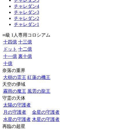
チャレダン5
チャレダン4
チャレダン3
チャレダン2
チャレダン1
∞級 1人専用コロシアム
十四億
十三億
ドット
十二億
十一億
裏十億
十億
奈落の重界
大樹の霊王
紅蓮の機王
天空の儚域
霧雨の魔王
風雲の龍王
守霊の天体
太陽の守護者
月の守護者
金星の守護者
水星の守護者
木星の守護者
再臨の超星