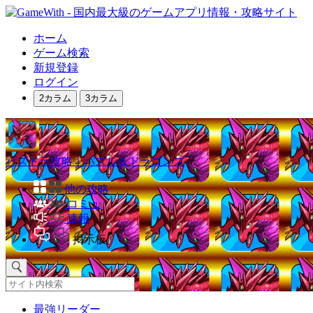
ホーム
ゲーム検索
新規登録
ログイン
2カラム
3カラム
パズドラ攻略｜パズル＆ドラゴンズ
他の攻略
コミュ
速報
掲示板
最強リーダー