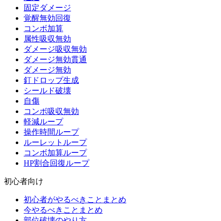
固定ダメージ
覚醒無効回復
コンボ加算
属性吸収無効
ダメージ吸収無効
ダメージ無効貫通
ダメージ無効
釘ドロップ生成
シールド破壊
自傷
コンボ吸収無効
軽減ループ
操作時間ループ
ルーレットループ
コンボ加算ループ
HP割合回復ループ
初心者向け
初心者がやるべきことまとめ
今やるべきことまとめ
部位破壊のやり方