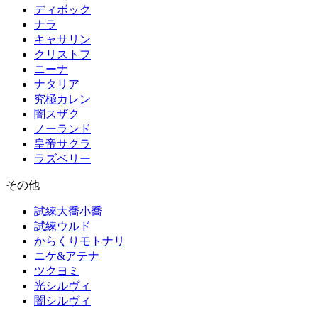
ディボック
ナラ
キャサリン
クリストフ
ニーナ
ナタリア
究極カレン
闇スザク
ノーランド
皇帝サクラ
ラズベリー
その他
試練大喬小喬
試練ウルド
からくりモトナリ
ニケ&アテナ
ツクヨミ
光シルヴィ
闇シルヴィ