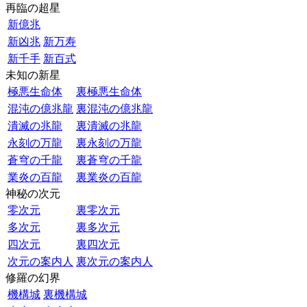
再臨の超星
新億兆
新凶兆
新万寿
新千手
新百式
未知の新星
極悪生命体
裏極悪生命体
混沌の億兆龍
裏混沌の億兆龍
潰滅の兆龍
裏潰滅の兆龍
永刻の万龍
裏永刻の万龍
蒼穹の千龍
裏蒼穹の千龍
業炎の百龍
裏業炎の百龍
神秘の次元
零次元
裏零次元
多次元
裏多次元
四次元
裏四次元
次元の案内人
裏次元の案内人
修羅の幻界
機構城
裏機構城