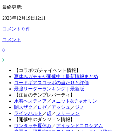
最終更新:
2023年12月19日12:11
コメント
0
件
コメント
0
【コラボ/ガチャイベント情報】
夏休みガチャが開催中！最新情報まとめ
コードギアスコラボの当たりと評価
最強リーダーランキング｜最新版
【注目のテンプレパーティ】
水着ヘスティア
／
メニット&チャオリン
闇スザク
／
ロゼ
／
アッシュ
／
ジノ
ラインハルト
／
虚
／
フリーレン
【開催中のダンジョン情報】
ワンタッチ夏休み
／
アイランドコロシアム