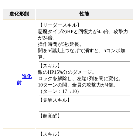
進化形態
性能
【リーダースキル】
悪魔タイプのHPと回復力が4.5倍、攻撃力
が24倍。
操作時間が5秒延長。
闇を5個以上つなげて消すと、5コンボ加
算。
【スキル】
敵のHP15%分のダメージ。
進化
ロックを解除し、左端1列を闇に変化。
前
10ターンの間、全員の攻撃力が4倍。
（ターン：17→10）
【覚醒スキル】
【超覚醒】
【スキル】