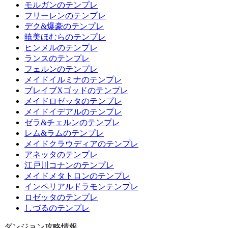
モルガンのテンプレ
フリーレンのテンプレ
デク&爆豪のテンプレ
暁美ほむらのテンプレ
ヒンメルのテンプレ
ランスのテンプレ
フェルンのテンプレ
メイドイルミナのテンプレ
ブレイブXゴッドのテンプレ
メイドロゼッタのテンプレ
メイドイデアルのテンプレ
ゼラ&チェルンのテンプレ
レム&ラムのテンプレ
メイドクラウディアのテンプレ
アネッタのテンプレ
江戸川コナンのテンプレ
メイドメタトロンのテンプレ
インペリアルドラモンテンプレ
ロゼッタのテンプレ
しづるのテンプレ
ダンジョン攻略情報