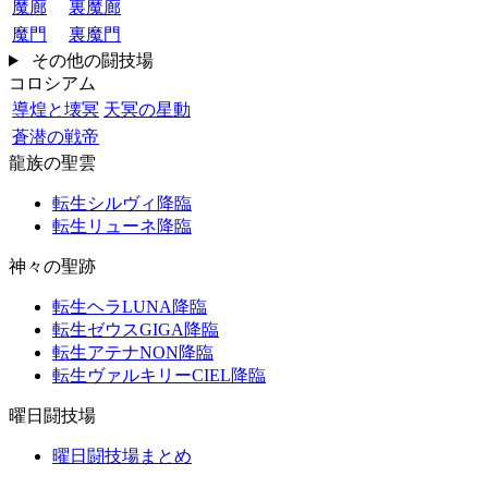
魔廊
裏魔廊
魔門
裏魔門
その他の闘技場
コロシアム
導煌と壊冥
天冥の星動
蒼潜の戦帝
龍族の聖雲
転生シルヴィ降臨
転生リューネ降臨
神々の聖跡
転生ヘラLUNA降臨
転生ゼウスGIGA降臨
転生アテナNON降臨
転生ヴァルキリーCIEL降臨
曜日闘技場
曜日闘技場まとめ