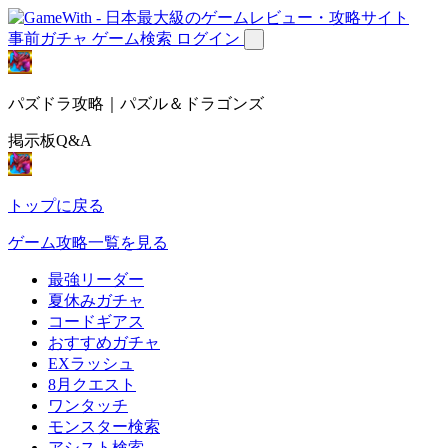
事前ガチャ
ゲーム検索
ログイン
パズドラ攻略｜パズル＆ドラゴンズ
掲示板Q&A
トップに戻る
ゲーム攻略一覧を見る
最強リーダー
夏休みガチャ
コードギアス
おすすめガチャ
EXラッシュ
8月クエスト
ワンタッチ
モンスター検索
アシスト検索