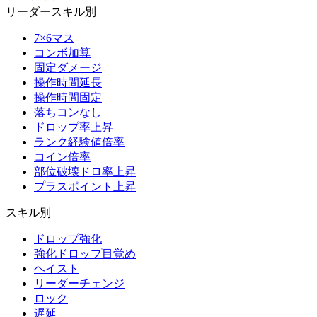
リーダースキル別
7×6マス
コンボ加算
固定ダメージ
操作時間延長
操作時間固定
落ちコンなし
ドロップ率上昇
ランク経験値倍率
コイン倍率
部位破壊ドロ率上昇
プラスポイント上昇
スキル別
ドロップ強化
強化ドロップ目覚め
ヘイスト
リーダーチェンジ
ロック
遅延