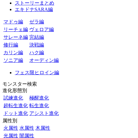
ストーリーまとめ
エキドナSARA編
マドゥ編
ゼラ編
リーチェ編
ヴェロア編
サレーネ編
完結編
修行編
決戦編
カリン編
ハク編
ソニア編
オーディン編
フェス限ヒロイン編
モンスター検索
進化形態別
試練進化
極醒進化
超転生進化
転生進化
ドット進化
アシスト進化
属性別
火属性
水属性
木属性
光属性
闇属性