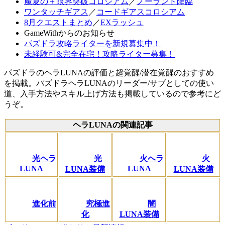
魔夏の＋限界突破コロシアム
／
ノーランド降臨
ワンタッチギアス
／
コードギアスコロシアム
8月クエストまとめ
／
EXラッシュ
GameWithからのお知らせ
パズドラ攻略ライターを新規募集中！
未経験可&完全在宅！攻略ライター募集！
パズドラのヘラLUNAの評価と超覚醒/潜在覚醒のおすすめ
を掲載。パズドラヘラLUNAのリーダー/サブとしての使い
道、入手方法やスキル上げ方法も掲載しているので参考にど
うぞ。
ヘラLUNAの関連記事
光ヘラ
光
火ヘラ
火
LUNA
LUNA
LUNA装備
LUNA装備
進化前
究極進
闇
化
LUNA装備