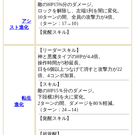
敵のHP15%分のダメージ。
ロックを解除し、左端1列を闇に変化。
10ターンの間、全員の攻撃力が4倍。
アシ
（ターン：17→10）
スト進化
【覚醒スキル】
【リーダースキル】
神と悪魔タイプのHPが4.4倍。
操作時間が5秒延長。
日を6個以上つなげて消すと攻撃力が22
倍、4コンボ加算。
【スキル】
敵のHP15％分のダメージ。
下段横2列を火に変化。
転生
2ターンの間、ダメージを80％軽減。
進化
（ターン：24→14）
【覚醒スキル】
【超覚醒】