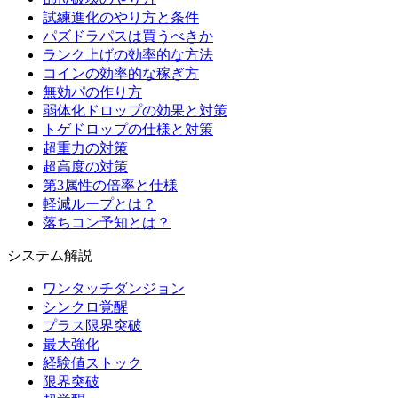
試練進化のやり方と条件
パズドラパスは買うべきか
ランク上げの効率的な方法
コインの効率的な稼ぎ方
無効パの作り方
弱体化ドロップの効果と対策
トゲドロップの仕様と対策
超重力の対策
超高度の対策
第3属性の倍率と仕様
軽減ループとは？
落ちコン予知とは？
システム解説
ワンタッチダンジョン
シンクロ覚醒
プラス限界突破
最大強化
経験値ストック
限界突破