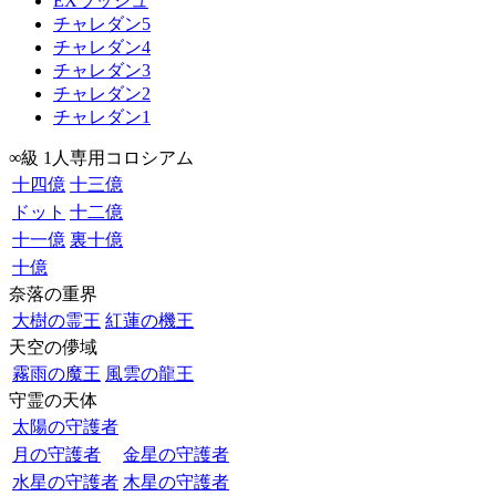
EXラッシュ
チャレダン5
チャレダン4
チャレダン3
チャレダン2
チャレダン1
∞級 1人専用コロシアム
十四億
十三億
ドット
十二億
十一億
裏十億
十億
奈落の重界
大樹の霊王
紅蓮の機王
天空の儚域
霧雨の魔王
風雲の龍王
守霊の天体
太陽の守護者
月の守護者
金星の守護者
水星の守護者
木星の守護者