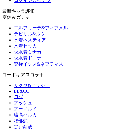
ログインスタンプ
最新キャラ評価
夏休みガチャ
エルフリーデ&フィアメル
ラビリル&ルウ
水着ヘスティア
水着セッカ
火水着ミナカ
火水着ドーナ
究極イシス&ネフティス
コードギアスコラボ
サクヤ&アッシュ
LL&CC
ロゼ
アッシュ
アーノルド
琉高ハルカ
物部勲
黒戸剣成