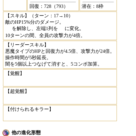
回復：728（793）
潜在：8枠
【スキル】
（ターン：17→10）
敵のHP15%分のダメージ。
を解除し、左端1列を
に変化。
10ターンの間、全員の攻撃力が4倍。
【リーダースキル】
悪魔タイプのHPと回復力が4.5倍、攻撃力が24倍。
操作時間が5秒延長。
闇を5個以上つなげて消すと、5コンボ加算。
【覚醒】
【超覚醒】
【付けられるキラー】
他の進化形態