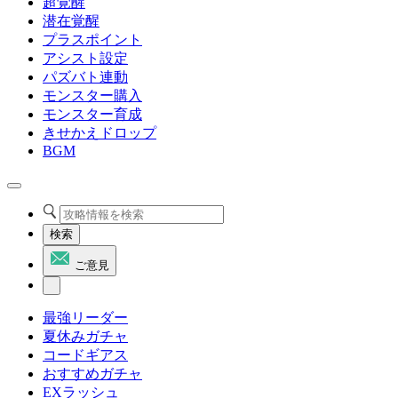
超覚醒
潜在覚醒
プラスポイント
アシスト設定
パズバト連動
モンスター購入
モンスター育成
きせかえドロップ
BGM
検索
ご意見
最強リーダー
夏休みガチャ
コードギアス
おすすめガチャ
EXラッシュ