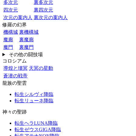
多次元
裏多次元
四次元
裏四次元
次元の案内人
裏次元の案内人
修羅の幻界
機構城
裏機構城
魔廊
裏魔廊
魔門
裏魔門
その他の闘技場
コロシアム
導煌と壊冥
天冥の星動
蒼潜の戦帝
龍族の聖雲
転生シルヴィ降臨
転生リューネ降臨
神々の聖跡
転生ヘラLUNA降臨
転生ゼウスGIGA降臨
転生アテナNON降臨