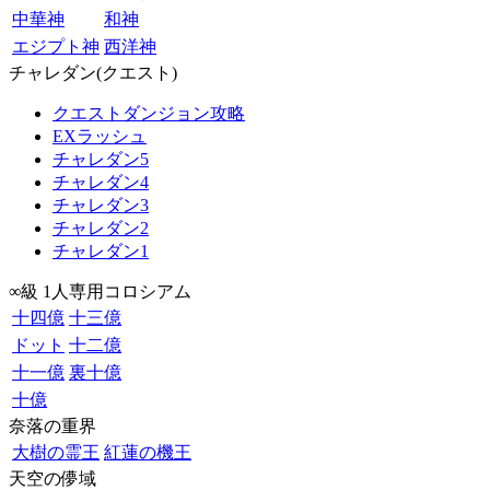
中華神
和神
エジプト神
西洋神
チャレダン(クエスト)
クエストダンジョン攻略
EXラッシュ
チャレダン5
チャレダン4
チャレダン3
チャレダン2
チャレダン1
∞級 1人専用コロシアム
十四億
十三億
ドット
十二億
十一億
裏十億
十億
奈落の重界
大樹の霊王
紅蓮の機王
天空の儚域