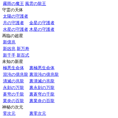
霧雨の魔王
風雲の龍王
守霊の天体
太陽の守護者
月の守護者
金星の守護者
水星の守護者
木星の守護者
再臨の超星
新億兆
新凶兆
新万寿
新千手
新百式
未知の新星
極悪生命体
裏極悪生命体
混沌の億兆龍
裏混沌の億兆龍
潰滅の兆龍
裏潰滅の兆龍
永刻の万龍
裏永刻の万龍
蒼穹の千龍
裏蒼穹の千龍
業炎の百龍
裏業炎の百龍
神秘の次元
零次元
裏零次元