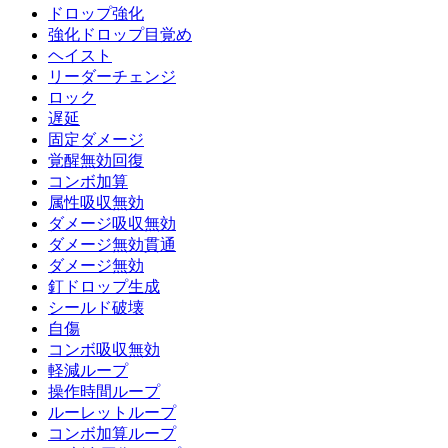
ドロップ強化
強化ドロップ目覚め
ヘイスト
リーダーチェンジ
ロック
遅延
固定ダメージ
覚醒無効回復
コンボ加算
属性吸収無効
ダメージ吸収無効
ダメージ無効貫通
ダメージ無効
釘ドロップ生成
シールド破壊
自傷
コンボ吸収無効
軽減ループ
操作時間ループ
ルーレットループ
コンボ加算ループ