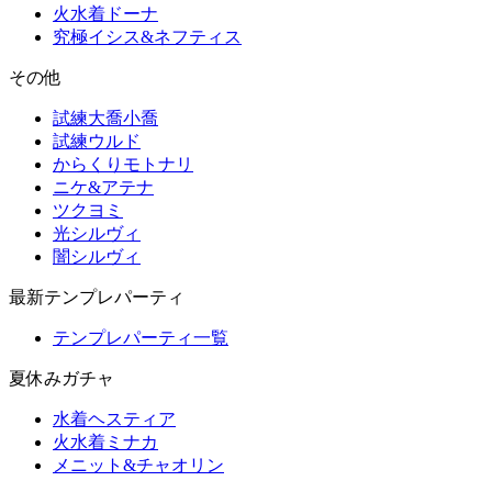
火水着ドーナ
究極イシス&ネフティス
その他
試練大喬小喬
試練ウルド
からくりモトナリ
ニケ&アテナ
ツクヨミ
光シルヴィ
闇シルヴィ
最新テンプレパーティ
テンプレパーティ一覧
夏休みガチャ
水着ヘスティア
火水着ミナカ
メニット&チャオリン