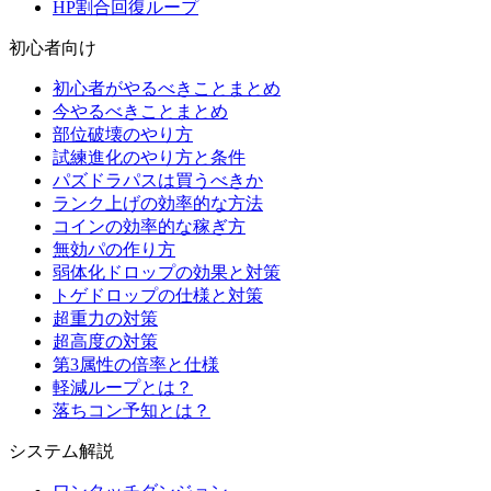
HP割合回復ループ
初心者向け
初心者がやるべきことまとめ
今やるべきことまとめ
部位破壊のやり方
試練進化のやり方と条件
パズドラパスは買うべきか
ランク上げの効率的な方法
コインの効率的な稼ぎ方
無効パの作り方
弱体化ドロップの効果と対策
トゲドロップの仕様と対策
超重力の対策
超高度の対策
第3属性の倍率と仕様
軽減ループとは？
落ちコン予知とは？
システム解説