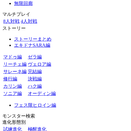
無限回廊
マルチプレイ
8人対戦
4人対戦
ストーリー
ストーリーまとめ
エキドナSARA編
マドゥ編
ゼラ編
リーチェ編
ヴェロア編
サレーネ編
完結編
修行編
決戦編
カリン編
ハク編
ソニア編
オーディン編
フェス限ヒロイン編
モンスター検索
進化形態別
試練進化
極醒進化