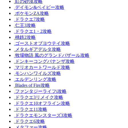
紅の砂漠攻略
デイモン&ベイビー攻略
ポケモンZA攻略
ドラクエ7攻略
仁王3攻略
ドラクエ1・2攻略
桃鉄2攻略
ゴーストオブヨウテイ攻略
メタルギアデルタ攻略
牧場物語 風のグランドバザール攻略
ドンキーコングバナンザ攻略
マリオカートワールド攻略
モンハンワイルズ攻略
エルデンリング攻略
Blades of Fire攻略
ファンタジーライフi攻略
ドラクエ3リメイク攻略
ドラクエ10オフライン攻略
ドラクエ11攻略
ドラクエモンスターズ3攻略
ドラクエ6攻略
メタファー攻略