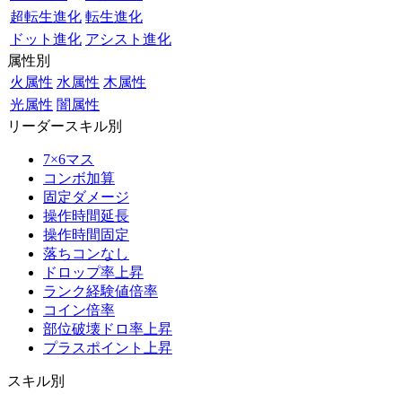
超転生進化
転生進化
ドット進化
アシスト進化
属性別
火属性
水属性
木属性
光属性
闇属性
リーダースキル別
7×6マス
コンボ加算
固定ダメージ
操作時間延長
操作時間固定
落ちコンなし
ドロップ率上昇
ランク経験値倍率
コイン倍率
部位破壊ドロ率上昇
プラスポイント上昇
スキル別