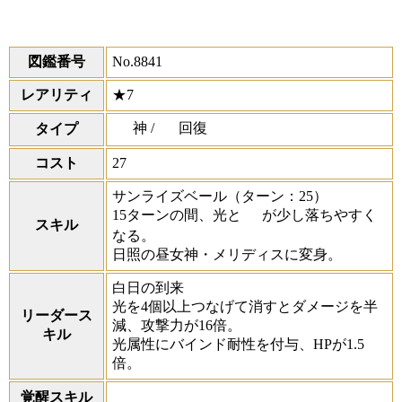
図鑑番号
No.8841
レアリティ
★7
神 /
回復
タイプ
コスト
27
サンライズベール
（ターン：25）
15ターンの間、光と
が少し落ちやすく
スキル
なる。
日照の昼女神・メリディスに変身。
白日の到来
光を4個以上つなげて消すとダメージを半
リーダース
減、攻撃力が16倍。
キル
光属性にバインド耐性を付与、HPが1.5
倍。
覚醒スキル