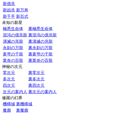
新億兆
新凶兆
新万寿
新千手
新百式
未知の新星
極悪生命体
裏極悪生命体
混沌の億兆龍
裏混沌の億兆龍
潰滅の兆龍
裏潰滅の兆龍
永刻の万龍
裏永刻の万龍
蒼穹の千龍
裏蒼穹の千龍
業炎の百龍
裏業炎の百龍
神秘の次元
零次元
裏零次元
多次元
裏多次元
四次元
裏四次元
次元の案内人
裏次元の案内人
修羅の幻界
機構城
裏機構城
魔廊
裏魔廊