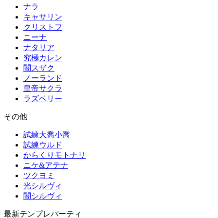
ナラ
キャサリン
クリストフ
ニーナ
ナタリア
究極カレン
闇スザク
ノーランド
皇帝サクラ
ラズベリー
その他
試練大喬小喬
試練ウルド
からくりモトナリ
ニケ&アテナ
ツクヨミ
光シルヴィ
闇シルヴィ
最新テンプレパーティ