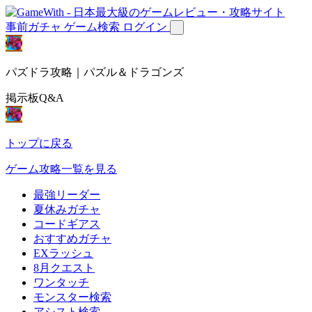
事前ガチャ
ゲーム検索
ログイン
パズドラ攻略｜パズル＆ドラゴンズ
掲示板Q&A
トップに戻る
ゲーム攻略一覧を見る
最強リーダー
夏休みガチャ
コードギアス
おすすめガチャ
EXラッシュ
8月クエスト
ワンタッチ
モンスター検索
アシスト検索