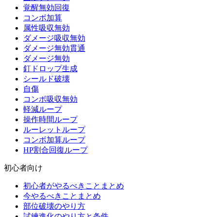
覚醒無効回復
コンボ加算
属性吸収無効
ダメージ吸収無効
ダメージ無効貫通
ダメージ無効
釘ドロップ生成
シールド破壊
自傷
コンボ吸収無効
軽減ループ
操作時間ループ
ルーレットループ
コンボ加算ループ
HP割合回復ループ
初心者向け
初心者がやるべきことまとめ
今やるべきことまとめ
部位破壊のやり方
試練進化のやり方と条件