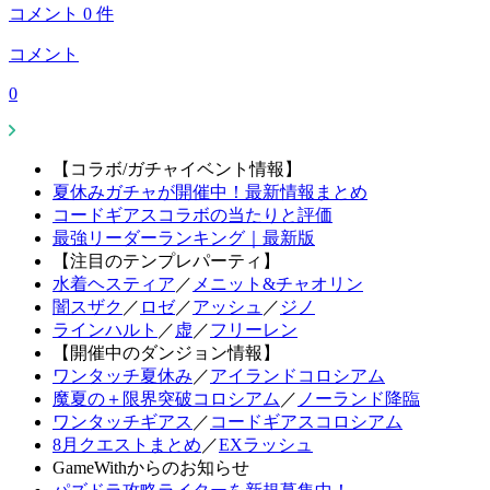
コメント
0
件
コメント
0
【コラボ/ガチャイベント情報】
夏休みガチャが開催中！最新情報まとめ
コードギアスコラボの当たりと評価
最強リーダーランキング｜最新版
【注目のテンプレパーティ】
水着ヘスティア
／
メニット&チャオリン
闇スザク
／
ロゼ
／
アッシュ
／
ジノ
ラインハルト
／
虚
／
フリーレン
【開催中のダンジョン情報】
ワンタッチ夏休み
／
アイランドコロシアム
魔夏の＋限界突破コロシアム
／
ノーランド降臨
ワンタッチギアス
／
コードギアスコロシアム
8月クエストまとめ
／
EXラッシュ
GameWithからのお知らせ