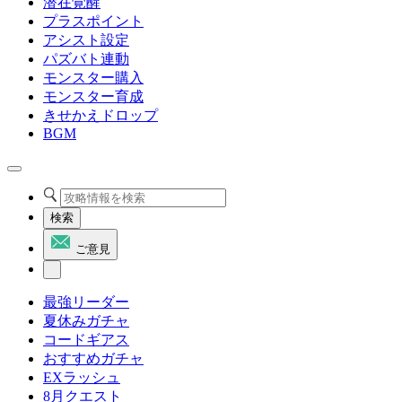
潜在覚醒
プラスポイント
アシスト設定
パズバト連動
モンスター購入
モンスター育成
きせかえドロップ
BGM
検索
ご意見
最強リーダー
夏休みガチャ
コードギアス
おすすめガチャ
EXラッシュ
8月クエスト