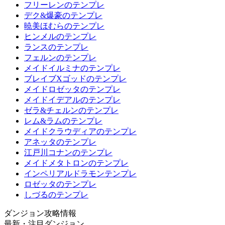
フリーレンのテンプレ
デク&爆豪のテンプレ
暁美ほむらのテンプレ
ヒンメルのテンプレ
ランスのテンプレ
フェルンのテンプレ
メイドイルミナのテンプレ
ブレイブXゴッドのテンプレ
メイドロゼッタのテンプレ
メイドイデアルのテンプレ
ゼラ&チェルンのテンプレ
レム&ラムのテンプレ
メイドクラウディアのテンプレ
アネッタのテンプレ
江戸川コナンのテンプレ
メイドメタトロンのテンプレ
インペリアルドラモンテンプレ
ロゼッタのテンプレ
しづるのテンプレ
ダンジョン攻略情報
最新・注目ダンジョン