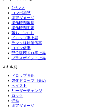
7×6マス
コンボ加算
固定ダメージ
操作時間延長
操作時間固定
落ちコンなし
ドロップ率上昇
ランク経験値倍率
コイン倍率
部位破壊ドロ率上昇
プラスポイント上昇
スキル別
ドロップ強化
強化ドロップ目覚め
ヘイスト
リーダーチェンジ
ロック
遅延
固定ダメージ