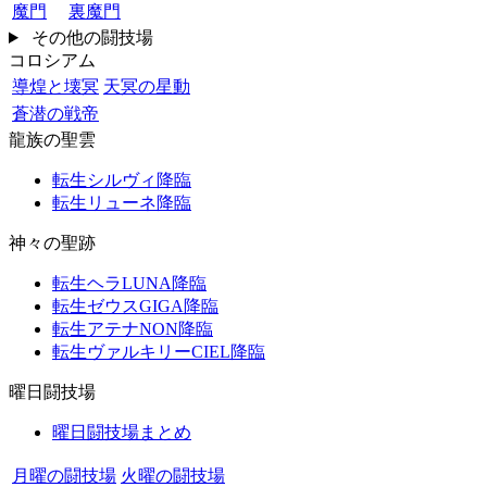
魔門
裏魔門
その他の闘技場
コロシアム
導煌と壊冥
天冥の星動
蒼潜の戦帝
龍族の聖雲
転生シルヴィ降臨
転生リューネ降臨
神々の聖跡
転生ヘラLUNA降臨
転生ゼウスGIGA降臨
転生アテナNON降臨
転生ヴァルキリーCIEL降臨
曜日闘技場
曜日闘技場まとめ
月曜の闘技場
火曜の闘技場