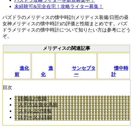
パズドラ攻略ライターを新規募集中！
未経験可&完全在宅！攻略ライター募集！
パズドラのメリディスの懐中時計(メリディス装備/日照の昼
女神メリディスの懐中時計)の評価と性能まとめです。パズ
ドラメリディスの懐中時計について知りたい方は参考にどう
ぞ。
メリディスの関連記事
進化
進
サンセプタ
懐中時
前
化
ー
計
目次
評価点と性能
入手方法/進化系統
スキル上げ情報
ステータス詳細