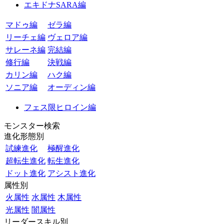
エキドナSARA編
マドゥ編
ゼラ編
リーチェ編
ヴェロア編
サレーネ編
完結編
修行編
決戦編
カリン編
ハク編
ソニア編
オーディン編
フェス限ヒロイン編
モンスター検索
進化形態別
試練進化
極醒進化
超転生進化
転生進化
ドット進化
アシスト進化
属性別
火属性
水属性
木属性
光属性
闇属性
リーダースキル別