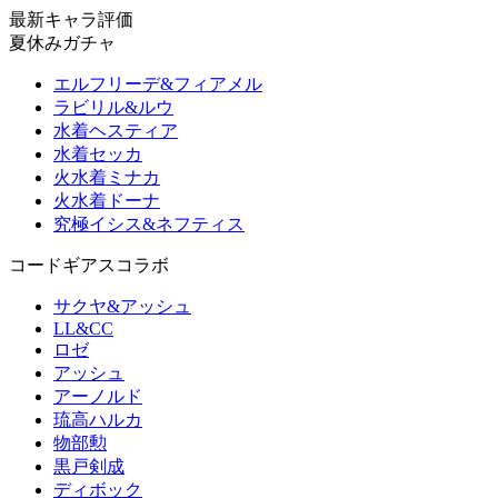
最新キャラ評価
夏休みガチャ
エルフリーデ&フィアメル
ラビリル&ルウ
水着ヘスティア
水着セッカ
火水着ミナカ
火水着ドーナ
究極イシス&ネフティス
コードギアスコラボ
サクヤ&アッシュ
LL&CC
ロゼ
アッシュ
アーノルド
琉高ハルカ
物部勲
黒戸剣成
ディボック