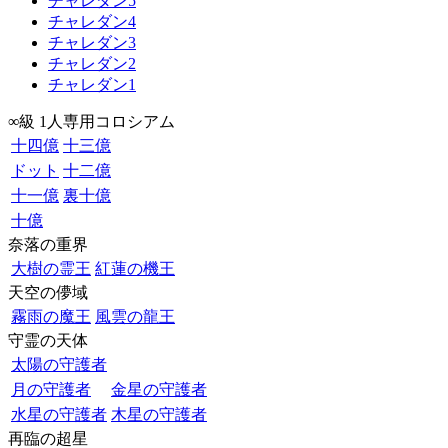
チャレダン5
チャレダン4
チャレダン3
チャレダン2
チャレダン1
∞級 1人専用コロシアム
十四億
十三億
ドット
十二億
十一億
裏十億
十億
奈落の重界
大樹の霊王
紅蓮の機王
天空の儚域
霧雨の魔王
風雲の龍王
守霊の天体
太陽の守護者
月の守護者
金星の守護者
水星の守護者
木星の守護者
再臨の超星