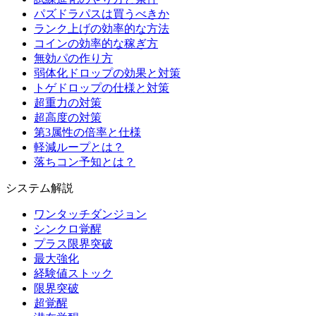
パズドラパスは買うべきか
ランク上げの効率的な方法
コインの効率的な稼ぎ方
無効パの作り方
弱体化ドロップの効果と対策
トゲドロップの仕様と対策
超重力の対策
超高度の対策
第3属性の倍率と仕様
軽減ループとは？
落ちコン予知とは？
システム解説
ワンタッチダンジョン
シンクロ覚醒
プラス限界突破
最大強化
経験値ストック
限界突破
超覚醒