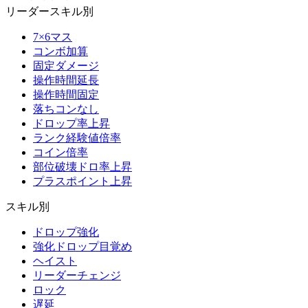
リーダースキル別
7×6マス
コンボ加算
固定ダメージ
操作時間延長
操作時間固定
落ちコンなし
ドロップ率上昇
ランク経験値倍率
コイン倍率
部位破壊ドロ率上昇
プラスポイント上昇
スキル別
ドロップ強化
強化ドロップ目覚め
ヘイスト
リーダーチェンジ
ロック
遅延