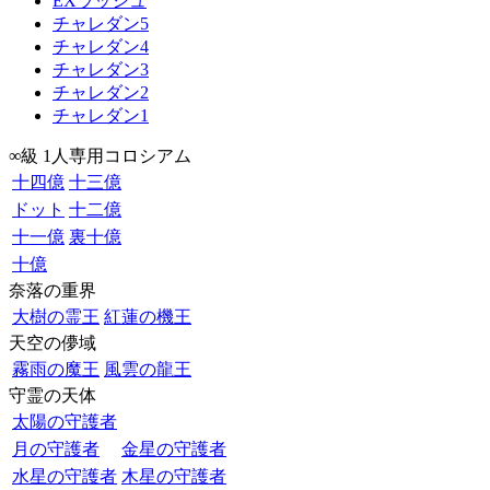
EXラッシュ
チャレダン5
チャレダン4
チャレダン3
チャレダン2
チャレダン1
∞級 1人専用コロシアム
十四億
十三億
ドット
十二億
十一億
裏十億
十億
奈落の重界
大樹の霊王
紅蓮の機王
天空の儚域
霧雨の魔王
風雲の龍王
守霊の天体
太陽の守護者
月の守護者
金星の守護者
水星の守護者
木星の守護者