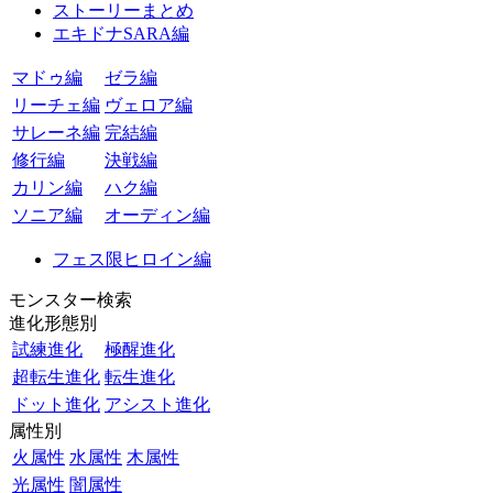
ストーリーまとめ
エキドナSARA編
マドゥ編
ゼラ編
リーチェ編
ヴェロア編
サレーネ編
完結編
修行編
決戦編
カリン編
ハク編
ソニア編
オーディン編
フェス限ヒロイン編
モンスター検索
進化形態別
試練進化
極醒進化
超転生進化
転生進化
ドット進化
アシスト進化
属性別
火属性
水属性
木属性
光属性
闇属性