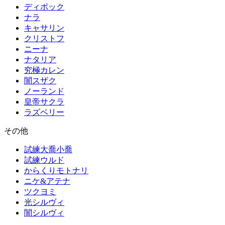
ディボック
ナラ
キャサリン
クリストフ
ニーナ
ナタリア
究極カレン
闇スザク
ノーランド
皇帝サクラ
ラズベリー
その他
試練大喬小喬
試練ウルド
からくりモトナリ
ニケ&アテナ
ツクヨミ
光シルヴィ
闇シルヴィ