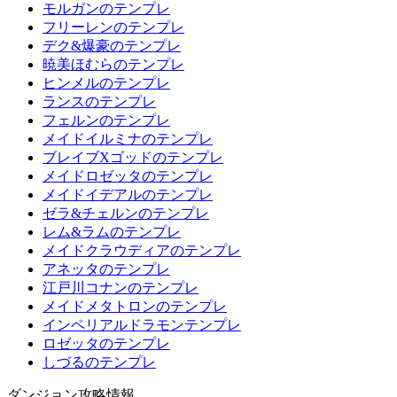
モルガンのテンプレ
フリーレンのテンプレ
デク&爆豪のテンプレ
暁美ほむらのテンプレ
ヒンメルのテンプレ
ランスのテンプレ
フェルンのテンプレ
メイドイルミナのテンプレ
ブレイブXゴッドのテンプレ
メイドロゼッタのテンプレ
メイドイデアルのテンプレ
ゼラ&チェルンのテンプレ
レム&ラムのテンプレ
メイドクラウディアのテンプレ
アネッタのテンプレ
江戸川コナンのテンプレ
メイドメタトロンのテンプレ
インペリアルドラモンテンプレ
ロゼッタのテンプレ
しづるのテンプレ
ダンジョン攻略情報