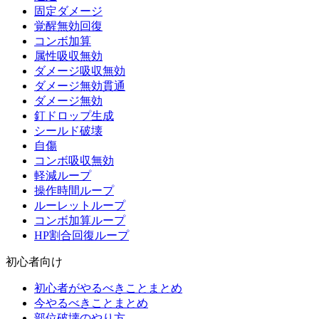
固定ダメージ
覚醒無効回復
コンボ加算
属性吸収無効
ダメージ吸収無効
ダメージ無効貫通
ダメージ無効
釘ドロップ生成
シールド破壊
自傷
コンボ吸収無効
軽減ループ
操作時間ループ
ルーレットループ
コンボ加算ループ
HP割合回復ループ
初心者向け
初心者がやるべきことまとめ
今やるべきことまとめ
部位破壊のやり方