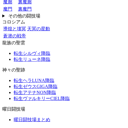
魔廊
裏魔廊
魔門
裏魔門
その他の闘技場
コロシアム
導煌と壊冥
天冥の星動
蒼潜の戦帝
龍族の聖雲
転生シルヴィ降臨
転生リューネ降臨
神々の聖跡
転生ヘラLUNA降臨
転生ゼウスGIGA降臨
転生アテナNON降臨
転生ヴァルキリーCIEL降臨
曜日闘技場
曜日闘技場まとめ