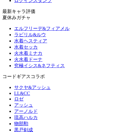
ログインスタンプ
最新キャラ評価
夏休みガチャ
エルフリーデ&フィアメル
ラビリル&ルウ
水着ヘスティア
水着セッカ
火水着ミナカ
火水着ドーナ
究極イシス&ネフティス
コードギアスコラボ
サクヤ&アッシュ
LL&CC
ロゼ
アッシュ
アーノルド
琉高ハルカ
物部勲
黒戸剣成