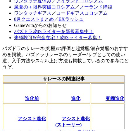
ワンタッチ夏休み
／
アイランドコロシアム
魔夏の＋限界突破コロシアム
／
ノーランド降臨
ワンタッチギアス
／
コードギアスコロシアム
8月クエストまとめ
／
EXラッシュ
GameWithからのお知らせ
パズドラ攻略ライターを新規募集中！
未経験可&完全在宅！攻略ライター募集！
パズドラのサレーネ(究極)の評価と超覚醒/潜在覚醒のおすす
めを掲載。パズドラサレーネのリーダー/サブとしての使い
道、入手方法やスキル上げ方法も掲載しているので参考にど
うぞ。
サレーネの関連記事
進化前
進化
究極進化
アシスト進化
アシスト進化
(ストーリー)