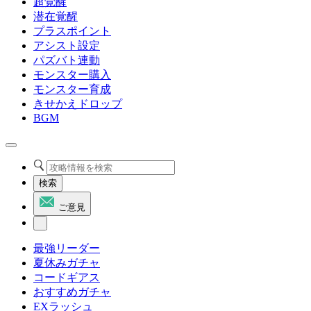
超覚醒
潜在覚醒
プラスポイント
アシスト設定
パズバト連動
モンスター購入
モンスター育成
きせかえドロップ
BGM
検索
ご意見
最強リーダー
夏休みガチャ
コードギアス
おすすめガチャ
EXラッシュ