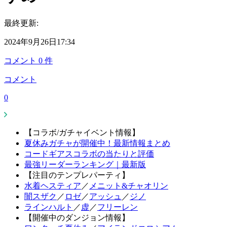
最終更新:
2024年9月26日17:34
コメント
0
件
コメント
0
【コラボ/ガチャイベント情報】
夏休みガチャが開催中！最新情報まとめ
コードギアスコラボの当たりと評価
最強リーダーランキング｜最新版
【注目のテンプレパーティ】
水着ヘスティア
／
メニット&チャオリン
闇スザク
／
ロゼ
／
アッシュ
／
ジノ
ラインハルト
／
虚
／
フリーレン
【開催中のダンジョン情報】