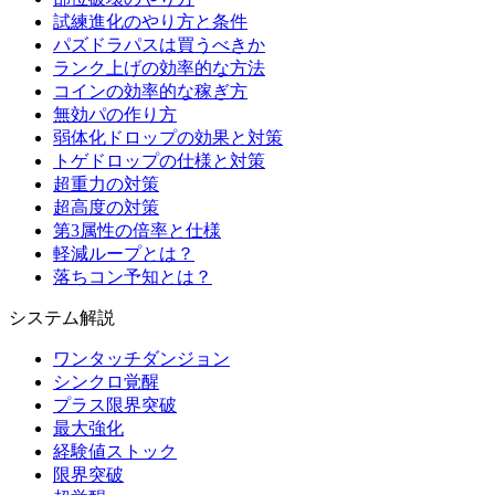
試練進化のやり方と条件
パズドラパスは買うべきか
ランク上げの効率的な方法
コインの効率的な稼ぎ方
無効パの作り方
弱体化ドロップの効果と対策
トゲドロップの仕様と対策
超重力の対策
超高度の対策
第3属性の倍率と仕様
軽減ループとは？
落ちコン予知とは？
システム解説
ワンタッチダンジョン
シンクロ覚醒
プラス限界突破
最大強化
経験値ストック
限界突破