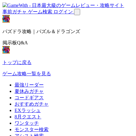
事前ガチャ
ゲーム検索
ログイン
パズドラ攻略｜パズル＆ドラゴンズ
掲示板Q&A
トップに戻る
ゲーム攻略一覧を見る
最強リーダー
夏休みガチャ
コードギアス
おすすめガチャ
EXラッシュ
8月クエスト
ワンタッチ
モンスター検索
アシスト検索