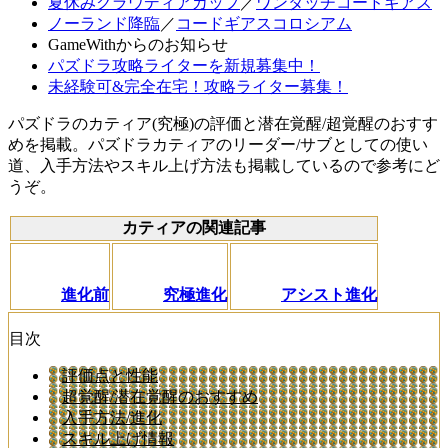
夏休みクラウディアカップ
／
ワンタッチコードギアス
ノーランド降臨
／
コードギアスコロシアム
GameWithからのお知らせ
パズドラ攻略ライターを新規募集中！
未経験可&完全在宅！攻略ライター募集！
パズドラのカティア(究極)の評価と潜在覚醒/超覚醒のおすす
めを掲載。パズドラカティアのリーダー/サブとしての使い
道、入手方法やスキル上げ方法も掲載しているので参考にど
うぞ。
カティアの関連記事
進化前
究極進化
アシスト進化
目次
評価点と性能
超覚醒/潜在覚醒のおすすめ
入手方法/進化
スキル上げ情報