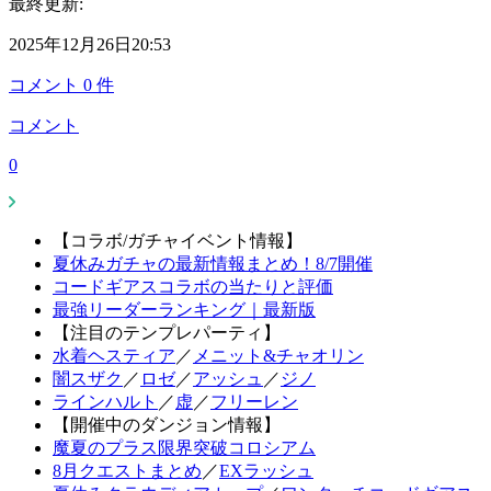
最終更新:
2025年12月26日20:53
コメント
0
件
コメント
0
【コラボ/ガチャイベント情報】
夏休みガチャの最新情報まとめ！8/7開催
コードギアスコラボの当たりと評価
最強リーダーランキング｜最新版
【注目のテンプレパーティ】
水着ヘスティア
／
メニット&チャオリン
闇スザク
／
ロゼ
／
アッシュ
／
ジノ
ラインハルト
／
虚
／
フリーレン
【開催中のダンジョン情報】
魔夏のプラス限界突破コロシアム
8月クエストまとめ
／
EXラッシュ