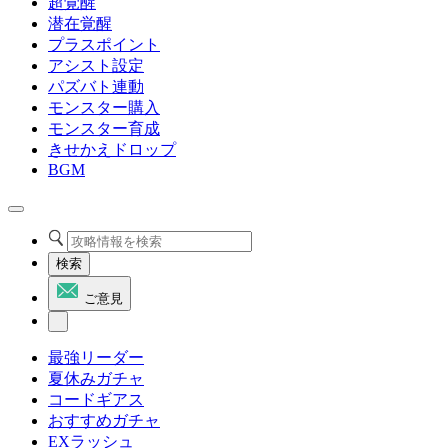
超覚醒
潜在覚醒
プラスポイント
アシスト設定
パズバト連動
モンスター購入
モンスター育成
きせかえドロップ
BGM
検索
ご意見
最強リーダー
夏休みガチャ
コードギアス
おすすめガチャ
EXラッシュ