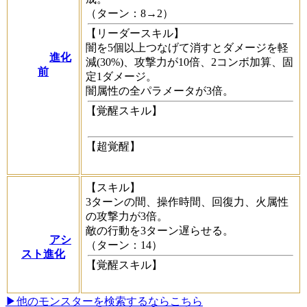
（ターン：8→2）
【リーダースキル】
闇を5個以上つなげて消すとダメージを軽
進化
減(30%)、攻撃力が10倍、2コンボ加算、固
前
定1ダメージ。
闇属性の全パラメータが3倍。
【覚醒スキル】
【超覚醒】
【スキル】
3ターンの間、操作時間、回復力、火属性
の攻撃力が3倍。
敵の行動を3ターン遅らせる。
アシ
（ターン：14）
スト進化
【覚醒スキル】
▶他のモンスターを検索するならこちら