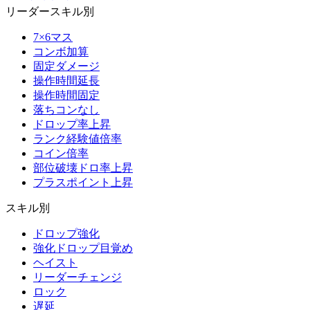
リーダースキル別
7×6マス
コンボ加算
固定ダメージ
操作時間延長
操作時間固定
落ちコンなし
ドロップ率上昇
ランク経験値倍率
コイン倍率
部位破壊ドロ率上昇
プラスポイント上昇
スキル別
ドロップ強化
強化ドロップ目覚め
ヘイスト
リーダーチェンジ
ロック
遅延