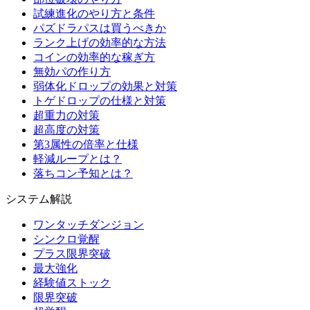
試練進化のやり方と条件
パズドラパスは買うべきか
ランク上げの効率的な方法
コインの効率的な稼ぎ方
無効パの作り方
弱体化ドロップの効果と対策
トゲドロップの仕様と対策
超重力の対策
超高度の対策
第3属性の倍率と仕様
軽減ループとは？
落ちコン予知とは？
システム解説
ワンタッチダンジョン
シンクロ覚醒
プラス限界突破
最大強化
経験値ストック
限界突破