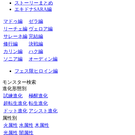
ストーリーまとめ
エキドナSARA編
マドゥ編
ゼラ編
リーチェ編
ヴェロア編
サレーネ編
完結編
修行編
決戦編
カリン編
ハク編
ソニア編
オーディン編
フェス限ヒロイン編
モンスター検索
進化形態別
試練進化
極醒進化
超転生進化
転生進化
ドット進化
アシスト進化
属性別
火属性
水属性
木属性
光属性
闇属性