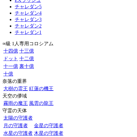
EXラッシュ
チャレダン5
チャレダン4
チャレダン3
チャレダン2
チャレダン1
∞級 1人専用コロシアム
十四億
十三億
ドット
十二億
十一億
裏十億
十億
奈落の重界
大樹の霊王
紅蓮の機王
天空の儚域
霧雨の魔王
風雲の龍王
守霊の天体
太陽の守護者
月の守護者
金星の守護者
水星の守護者
木星の守護者