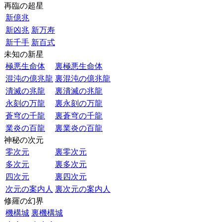
再臨の超星
新億兆
新凶兆
新万寿
新千手
新百式
未知の新星
極悪生命体
裏極悪生命体
混沌の億兆龍
裏混沌の億兆龍
潰滅の兆龍
裏潰滅の兆龍
永刻の万龍
裏永刻の万龍
蒼穹の千龍
裏蒼穹の千龍
業炎の百龍
裏業炎の百龍
神秘の次元
零次元
裏零次元
多次元
裏多次元
四次元
裏四次元
次元の案内人
裏次元の案内人
修羅の幻界
機構城
裏機構城