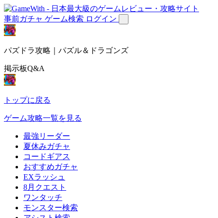
事前ガチャ
ゲーム検索
ログイン
パズドラ攻略｜パズル＆ドラゴンズ
掲示板Q&A
トップに戻る
ゲーム攻略一覧を見る
最強リーダー
夏休みガチャ
コードギアス
おすすめガチャ
EXラッシュ
8月クエスト
ワンタッチ
モンスター検索
アシスト検索