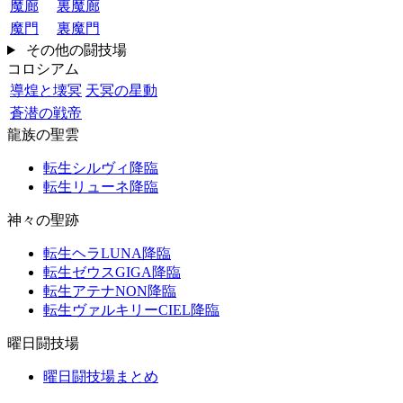
魔廊
裏魔廊
魔門
裏魔門
その他の闘技場
コロシアム
導煌と壊冥
天冥の星動
蒼潜の戦帝
龍族の聖雲
転生シルヴィ降臨
転生リューネ降臨
神々の聖跡
転生ヘラLUNA降臨
転生ゼウスGIGA降臨
転生アテナNON降臨
転生ヴァルキリーCIEL降臨
曜日闘技場
曜日闘技場まとめ