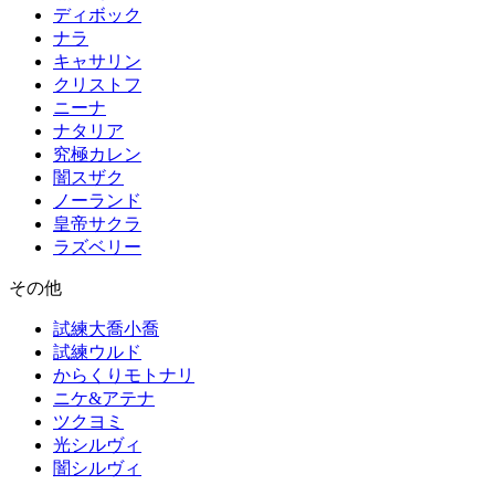
ディボック
ナラ
キャサリン
クリストフ
ニーナ
ナタリア
究極カレン
闇スザク
ノーランド
皇帝サクラ
ラズベリー
その他
試練大喬小喬
試練ウルド
からくりモトナリ
ニケ&アテナ
ツクヨミ
光シルヴィ
闇シルヴィ