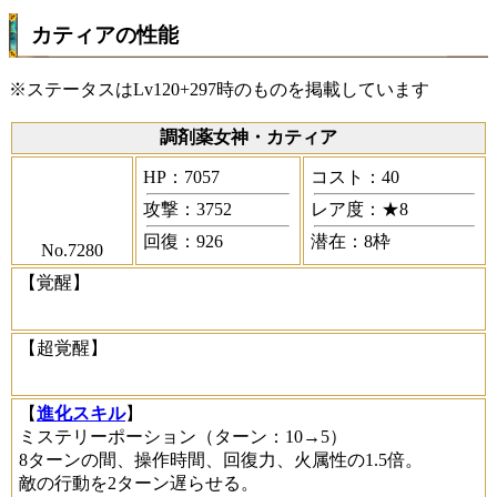
カティアの性能
※ステータスはLv120+297時のものを掲載しています
調剤薬女神・カティア
HP：7057
コスト：40
攻撃：3752
レア度：★8
回復：926
潜在：8枠
No.7280
【覚醒】
【超覚醒】
【
進化スキル
】
ミステリーポーション
（ターン：10→5）
8ターンの間、操作時間、回復力、火属性の1.5倍。
敵の行動を2ターン遅らせる。