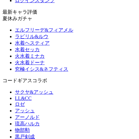
ログインスタンプ
最新キャラ評価
夏休みガチャ
エルフリーデ&フィアメル
ラビリル&ルウ
水着ヘスティア
水着セッカ
火水着ミナカ
火水着ドーナ
究極イシス&ネフティス
コードギアスコラボ
サクヤ&アッシュ
LL&CC
ロゼ
アッシュ
アーノルド
琉高ハルカ
物部勲
黒戸剣成