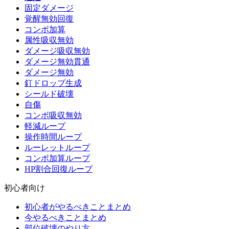
固定ダメージ
覚醒無効回復
コンボ加算
属性吸収無効
ダメージ吸収無効
ダメージ無効貫通
ダメージ無効
釘ドロップ生成
シールド破壊
自傷
コンボ吸収無効
軽減ループ
操作時間ループ
ルーレットループ
コンボ加算ループ
HP割合回復ループ
初心者向け
初心者がやるべきことまとめ
今やるべきことまとめ
部位破壊のやり方