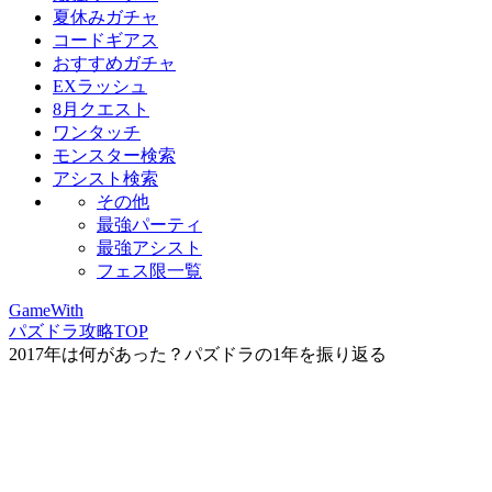
夏休みガチャ
コードギアス
おすすめガチャ
EXラッシュ
8月クエスト
ワンタッチ
モンスター検索
アシスト検索
その他
最強パーティ
最強アシスト
フェス限一覧
GameWith
パズドラ攻略TOP
2017年は何があった？パズドラの1年を振り返る