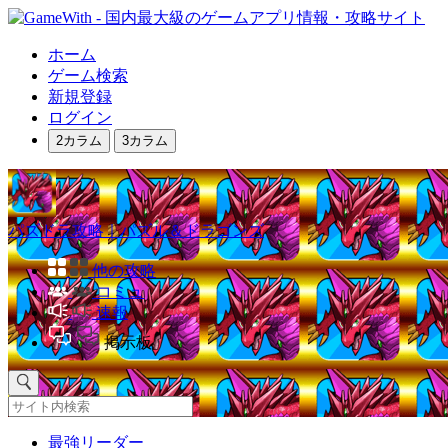
ホーム
ゲーム検索
新規登録
ログイン
2カラム
3カラム
パズドラ攻略｜パズル＆ドラゴンズ
他の攻略
コミュ
速報
掲示板
最強リーダー