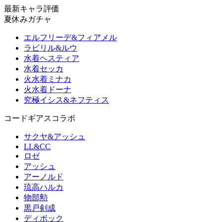
最新キャラ評価
夏休みガチャ
エルフリーデ&フィアメル
ラビリル&ルウ
水着ヘスティア
水着セッカ
火水着ミナカ
火水着ドーナ
究極イシス&ネフティス
コードギアスコラボ
サクヤ&アッシュ
LL&CC
ロゼ
アッシュ
アーノルド
琉高ハルカ
物部勲
黒戸剣成
ディボック