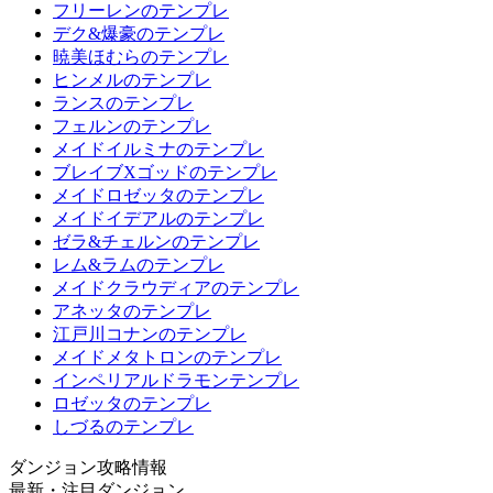
フリーレンのテンプレ
デク&爆豪のテンプレ
暁美ほむらのテンプレ
ヒンメルのテンプレ
ランスのテンプレ
フェルンのテンプレ
メイドイルミナのテンプレ
ブレイブXゴッドのテンプレ
メイドロゼッタのテンプレ
メイドイデアルのテンプレ
ゼラ&チェルンのテンプレ
レム&ラムのテンプレ
メイドクラウディアのテンプレ
アネッタのテンプレ
江戸川コナンのテンプレ
メイドメタトロンのテンプレ
インペリアルドラモンテンプレ
ロゼッタのテンプレ
しづるのテンプレ
ダンジョン攻略情報
最新・注目ダンジョン