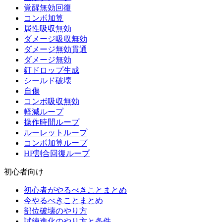
覚醒無効回復
コンボ加算
属性吸収無効
ダメージ吸収無効
ダメージ無効貫通
ダメージ無効
釘ドロップ生成
シールド破壊
自傷
コンボ吸収無効
軽減ループ
操作時間ループ
ルーレットループ
コンボ加算ループ
HP割合回復ループ
初心者向け
初心者がやるべきことまとめ
今やるべきことまとめ
部位破壊のやり方
試練進化のやり方と条件