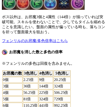
ボス以外は、お邪魔3個と4属性（144倍）が揃っていれば突
破可能。スキルを使わないことで、少しでもタイムを縮める
ことを意識したい。盤面の属性が偏っている時も、落ちコン
を祈って盤面最大を狙おう。
フェンリルのお邪魔/多色倍率はこちら
お邪魔を消した数と多色の倍率
※フェンリルの多色は回復を含みません。
お邪魔の数
3色消し
4色消し
5色消し
0個
2.25倍
9倍
20.25倍
3個
36倍
144倍
324倍
4個
56.25倍
225倍
506.25倍
5個
81倍
324倍
729倍
6個
110.25倍
441倍
992.25倍