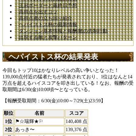
王冠ボーダーと最終日予想
高得点を出すコツ
高得点者の立ち回り紹介
ヘパイストス杯の最新情報
ダンジョン基本情報と報酬/敵の先制行動
出現する敵と攻撃パターン
ヘパイストス杯の結果発表
今回もトップ10はかなりレベルの高い争いとなった！
139,000点付近の猛者たちが発表されており、1位はなんと14
万点を超えるハイスコアを叩き出している！なお、報酬の受
取期間は6/30(金)10:00頃〜となっている。
【報酬受取期間：6/30(金)10:00～7/29(土)23:59】
順位
名前
スコア
1位
⚑☆瑞輝★⚐
140,408 点
2位
あっき〜
139,376 点