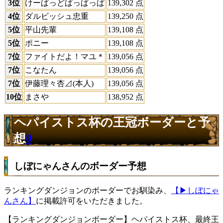
3位
けーぱっどぱっぱっぱ
139,302 点
4位
ダルビッシュ忠重
139,250 点
5位
平山先輩
139,108 点
5位
ポニー
139,108 点
7位
ファイトだよ！マユ＊
139,056 点
7位
こなたん
139,056 点
7位
伊藤理々杏⊿(本人)
139,056 点
10位
まさや
138,952 点
ヘパイストス杯の王冠ボーダーと予
想
0
しぼにゃんさんのボーダー予想
ランキングダンジョンのボーダーでお馴染み、
【▶しぼにゃ
んさん】
に掲載許可をいただきました。
【ランキングダンジョンボーダー】ヘパイストス杯、最終王