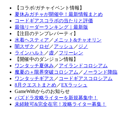
【コラボ/ガチャイベント情報】
夏休みガチャが開催中！最新情報まとめ
コードギアスコラボの当たりと評価
最強リーダーランキング｜最新版
【注目のテンプレパーティ】
水着ヘスティア
／
メニット&チャオリン
闇スザク
／
ロゼ
／
アッシュ
／
ジノ
ラインハルト
／
虚
／
フリーレン
【開催中のダンジョン情報】
ワンタッチ夏休み
／
アイランドコロシアム
魔夏の＋限界突破コロシアム
／
ノーランド降臨
ワンタッチギアス
／
コードギアスコロシアム
8月クエストまとめ
／
EXラッシュ
GameWithからのお知らせ
パズドラ攻略ライターを新規募集中！
未経験可&完全在宅！攻略ライター募集！