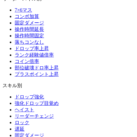
7×6マス
コンボ加算
固定ダメージ
操作時間延長
操作時間固定
落ちコンなし
ドロップ率上昇
ランク経験値倍率
コイン倍率
部位破壊ドロ率上昇
プラスポイント上昇
スキル別
ドロップ強化
強化ドロップ目覚め
ヘイスト
リーダーチェンジ
ロック
遅延
固定ダメージ