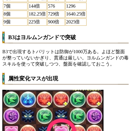
7個
144倍
576
1296
8個
182.25倍
729倍
1640.25倍
9個
225倍
900倍
2025倍
B3はヨルムンガンドで突破
B3で出現するトパリットは防御が1000万ある。よほど盤面
が整っていないかぎり、貫通は厳しい。ヨルムンガンドの毒
スキルを使って突破しつつ、盤面を確認しておこう。
属性変化マスが出現