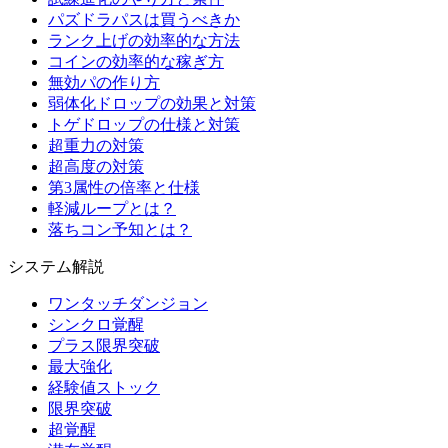
パズドラパスは買うべきか
ランク上げの効率的な方法
コインの効率的な稼ぎ方
無効パの作り方
弱体化ドロップの効果と対策
トゲドロップの仕様と対策
超重力の対策
超高度の対策
第3属性の倍率と仕様
軽減ループとは？
落ちコン予知とは？
システム解説
ワンタッチダンジョン
シンクロ覚醒
プラス限界突破
最大強化
経験値ストック
限界突破
超覚醒