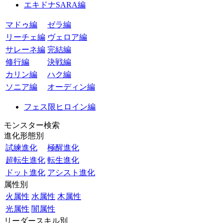
エキドナSARA編
マドゥ編
ゼラ編
リーチェ編
ヴェロア編
サレーネ編
完結編
修行編
決戦編
カリン編
ハク編
ソニア編
オーディン編
フェス限ヒロイン編
モンスター検索
進化形態別
試練進化
極醒進化
超転生進化
転生進化
ドット進化
アシスト進化
属性別
火属性
水属性
木属性
光属性
闇属性
リーダースキル別