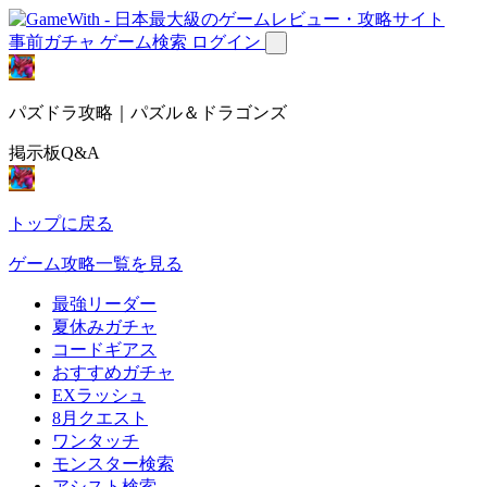
事前ガチャ
ゲーム検索
ログイン
パズドラ攻略｜パズル＆ドラゴンズ
掲示板Q&A
トップに戻る
ゲーム攻略一覧を見る
最強リーダー
夏休みガチャ
コードギアス
おすすめガチャ
EXラッシュ
8月クエスト
ワンタッチ
モンスター検索
アシスト検索