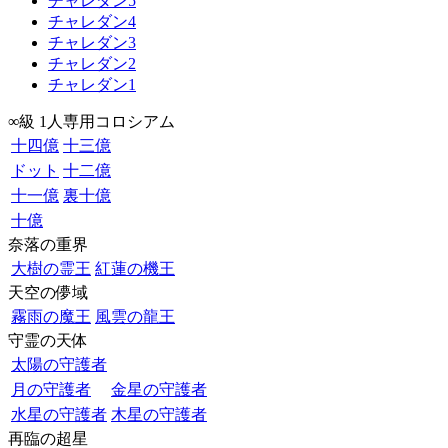
チャレダン5
チャレダン4
チャレダン3
チャレダン2
チャレダン1
∞級 1人専用コロシアム
十四億
十三億
ドット
十二億
十一億
裏十億
十億
奈落の重界
大樹の霊王
紅蓮の機王
天空の儚域
霧雨の魔王
風雲の龍王
守霊の天体
太陽の守護者
月の守護者
金星の守護者
水星の守護者
木星の守護者
再臨の超星