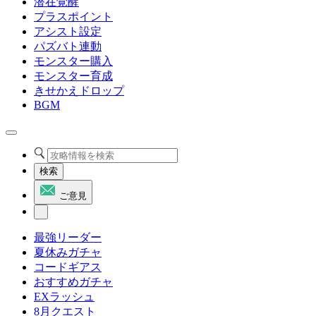
潜在覚醒
プラスポイント
アシスト設定
パズバト連動
モンスター購入
モンスター育成
きせかえドロップ
BGM
検索
ご意見
最強リーダー
夏休みガチャ
コードギアス
おすすめガチャ
EXラッシュ
8月クエスト