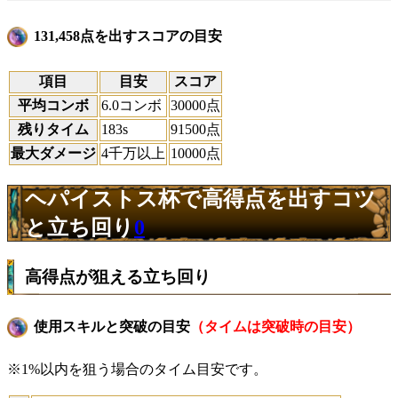
131,458点を出すスコアの目安
項目
目安
スコア
平均コンボ
6.0コンボ
30000点
残りタイム
183s
91500点
最大ダメージ
4千万以上
10000点
ヘパイストス杯で高得点を出すコツ
と立ち回り
0
高得点が狙える立ち回り
使用スキルと突破の目安
（タイムは突破時の目安）
※1%以内を狙う場合のタイム目安です。