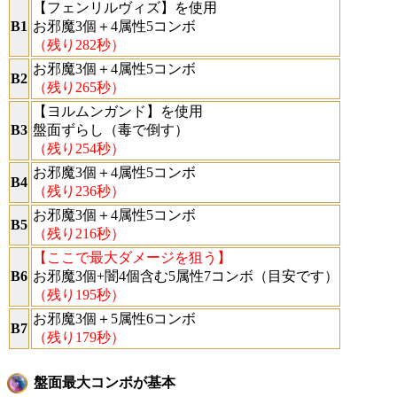
【フェンリルヴィズ】
を使用
B1
お邪魔3個＋4属性5コンボ
（残り282秒）
お邪魔3個＋4属性5コンボ
B2
（残り265秒）
【ヨルムンガンド】
を使用
B3
盤面ずらし（毒で倒す）
（残り254秒）
お邪魔3個＋4属性5コンボ
B4
（残り236秒）
お邪魔3個＋4属性5コンボ
B5
（残り216秒）
【ここで最大ダメージを狙う】
B6
お邪魔3個+闇4個含む5属性7コンボ（目安です）
（残り195秒）
お邪魔3個＋5属性6コンボ
B7
（残り179秒）
盤面最大コンボが基本