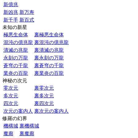
新億兆
新凶兆
新万寿
新千手
新百式
未知の新星
極悪生命体
裏極悪生命体
混沌の億兆龍
裏混沌の億兆龍
潰滅の兆龍
裏潰滅の兆龍
永刻の万龍
裏永刻の万龍
蒼穹の千龍
裏蒼穹の千龍
業炎の百龍
裏業炎の百龍
神秘の次元
零次元
裏零次元
多次元
裏多次元
四次元
裏四次元
次元の案内人
裏次元の案内人
修羅の幻界
機構城
裏機構城
魔廊
裏魔廊