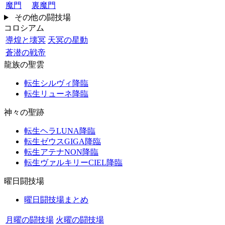
魔門
裏魔門
その他の闘技場
コロシアム
導煌と壊冥
天冥の星動
蒼潜の戦帝
龍族の聖雲
転生シルヴィ降臨
転生リューネ降臨
神々の聖跡
転生ヘラLUNA降臨
転生ゼウスGIGA降臨
転生アテナNON降臨
転生ヴァルキリーCIEL降臨
曜日闘技場
曜日闘技場まとめ
月曜の闘技場
火曜の闘技場