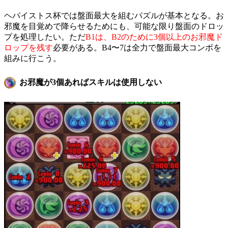
ヘパイストス杯では盤面最大を組むパズルが基本となる。お
邪魔を目覚めで降らせるためにも、可能な限り盤面のドロッ
プを処理したい。ただ
B1は、B2のために3個以上のお邪魔ド
ロップを残す
必要がある。B4〜7は全力で盤面最大コンボを
組みに行こう。
お邪魔が3個あればスキルは使用しない