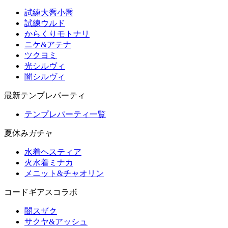
試練大喬小喬
試練ウルド
からくりモトナリ
ニケ&アテナ
ツクヨミ
光シルヴィ
闇シルヴィ
最新テンプレパーティ
テンプレパーティ一覧
夏休みガチャ
水着ヘスティア
火水着ミナカ
メニット&チャオリン
コードギアスコラボ
闇スザク
サクヤ&アッシュ