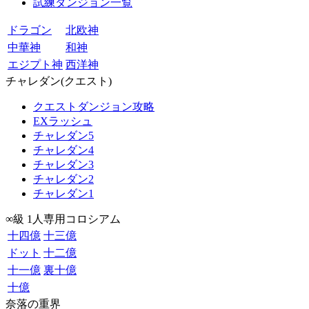
試練ダンジョン一覧
ドラゴン
北欧神
中華神
和神
エジプト神
西洋神
チャレダン(クエスト)
クエストダンジョン攻略
EXラッシュ
チャレダン5
チャレダン4
チャレダン3
チャレダン2
チャレダン1
∞級 1人専用コロシアム
十四億
十三億
ドット
十二億
十一億
裏十億
十億
奈落の重界