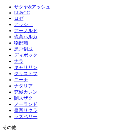
サクヤ&アッシュ
LL&CC
ロゼ
アッシュ
アーノルド
琉高ハルカ
物部勲
黒戸剣成
ディボック
ナラ
キャサリン
クリストフ
ニーナ
ナタリア
究極カレン
闇スザク
ノーランド
皇帝サクラ
ラズベリー
その他