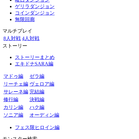
ゲリラダンジョン
コインダンジョン
無限回廊
マルチプレイ
8人対戦
4人対戦
ストーリー
ストーリーまとめ
エキドナSARA編
マドゥ編
ゼラ編
リーチェ編
ヴェロア編
サレーネ編
完結編
修行編
決戦編
カリン編
ハク編
ソニア編
オーディン編
フェス限ヒロイン編
モンスター検索