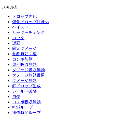
スキル別
ドロップ強化
強化ドロップ目覚め
ヘイスト
リーダーチェンジ
ロック
遅延
固定ダメージ
覚醒無効回復
コンボ加算
属性吸収無効
ダメージ吸収無効
ダメージ無効貫通
ダメージ無効
釘ドロップ生成
シールド破壊
自傷
コンボ吸収無効
軽減ループ
操作時間ループ