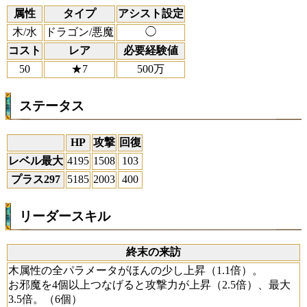
属性
タイプ
アシスト設定
木/水
ドラゴン/悪魔
◯
コスト
レア
必要経験値
50
★7
500万
ステータス
HP
攻撃
回復
レベル最大
4195
1508
103
プラス297
5185
2003
400
リーダースキル
終末の来訪
木属性の全パラメータがほんの少し上昇（1.1倍）。
お邪魔を4個以上つなげると攻撃力が上昇（2.5倍）、最大
3.5倍。（6個）