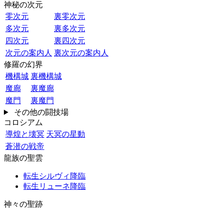
神秘の次元
零次元
裏零次元
多次元
裏多次元
四次元
裏四次元
次元の案内人
裏次元の案内人
修羅の幻界
機構城
裏機構城
魔廊
裏魔廊
魔門
裏魔門
その他の闘技場
コロシアム
導煌と壊冥
天冥の星動
蒼潜の戦帝
龍族の聖雲
転生シルヴィ降臨
転生リューネ降臨
神々の聖跡