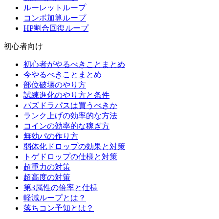
ルーレットループ
コンボ加算ループ
HP割合回復ループ
初心者向け
初心者がやるべきことまとめ
今やるべきことまとめ
部位破壊のやり方
試練進化のやり方と条件
パズドラパスは買うべきか
ランク上げの効率的な方法
コインの効率的な稼ぎ方
無効パの作り方
弱体化ドロップの効果と対策
トゲドロップの仕様と対策
超重力の対策
超高度の対策
第3属性の倍率と仕様
軽減ループとは？
落ちコン予知とは？