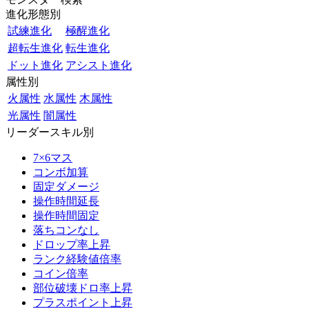
進化形態別
試練進化
極醒進化
超転生進化
転生進化
ドット進化
アシスト進化
属性別
火属性
水属性
木属性
光属性
闇属性
リーダースキル別
7×6マス
コンボ加算
固定ダメージ
操作時間延長
操作時間固定
落ちコンなし
ドロップ率上昇
ランク経験値倍率
コイン倍率
部位破壊ドロ率上昇
プラスポイント上昇