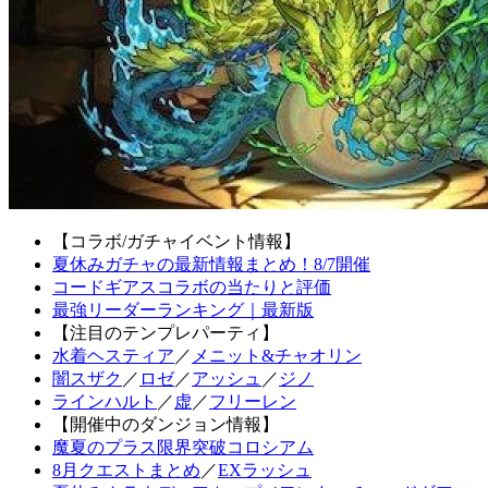
【コラボ/ガチャイベント情報】
夏休みガチャの最新情報まとめ！8/7開催
コードギアスコラボの当たりと評価
最強リーダーランキング｜最新版
【注目のテンプレパーティ】
水着ヘスティア
／
メニット&チャオリン
闇スザク
／
ロゼ
／
アッシュ
／
ジノ
ラインハルト
／
虚
／
フリーレン
【開催中のダンジョン情報】
魔夏のプラス限界突破コロシアム
8月クエストまとめ
／
EXラッシュ