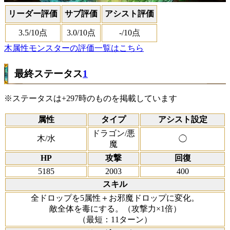
リーダー評価
サブ評価
アシスト評価
3.5
/10点
3.0
/10点
-
/10点
木属性モンスターの評価一覧はこちら
最終ステータス
1
※ステータスは+297時のものを掲載しています
属性
タイプ
アシスト設定
ドラゴン/悪
木/水
◯
魔
HP
攻撃
回復
5185
2003
400
スキル
全ドロップを5属性＋お邪魔ドロップに変化。
敵全体を毒にする。（攻撃力×1倍）
（最短：11ターン）