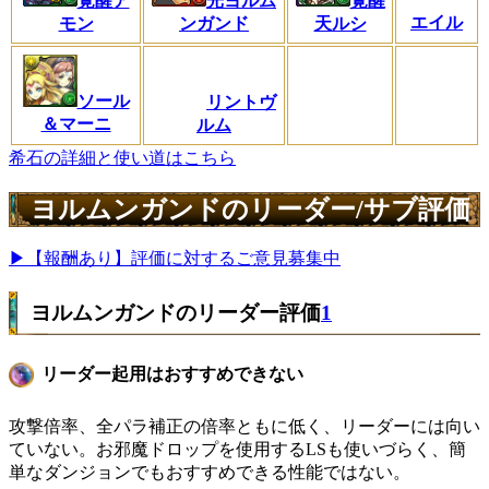
覚醒ア
光ヨルム
覚醒
エイル
モン
ンガンド
天ルシ
ソール
リントヴ
＆マーニ
ルム
希石の詳細と使い道はこちら
ヨルムンガンドのリーダー/サブ評価
▶【報酬あり】評価に対するご意見募集中
ヨルムンガンドのリーダー評価
1
リーダー起用はおすすめできない
攻撃倍率、全パラ補正の倍率ともに低く、リーダーには向い
ていない。お邪魔ドロップを使用するLSも使いづらく、簡
単なダンジョンでもおすすめできる性能ではない。