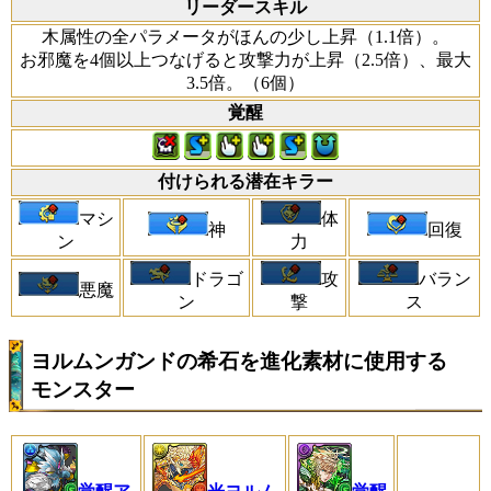
リーダースキル
木属性の全パラメータがほんの少し上昇（1.1倍）。
お邪魔を4個以上つなげると攻撃力が上昇（2.5倍）、最大
3.5倍。（6個）
覚醒
付けられる潜在キラー
マシ
体
神
回復
ン
力
ドラゴ
攻
バラン
悪魔
ン
撃
ス
ヨルムンガンドの希石を進化素材に使用する
モンスター