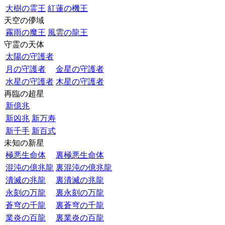
大樹の霊王
紅蓮の機王
天空の儚域
霧雨の魔王
風雲の龍王
守霊の天体
太陽の守護者
月の守護者
金星の守護者
水星の守護者
木星の守護者
再臨の超星
新億兆
新凶兆
新万寿
新千手
新百式
未知の新星
極悪生命体
裏極悪生命体
混沌の億兆龍
裏混沌の億兆龍
潰滅の兆龍
裏潰滅の兆龍
永刻の万龍
裏永刻の万龍
蒼穹の千龍
裏蒼穹の千龍
業炎の百龍
裏業炎の百龍