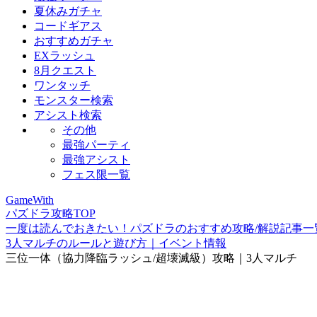
夏休みガチャ
コードギアス
おすすめガチャ
EXラッシュ
8月クエスト
ワンタッチ
モンスター検索
アシスト検索
その他
最強パーティ
最強アシスト
フェス限一覧
GameWith
パズドラ攻略TOP
一度は読んでおきたい！パズドラのおすすめ攻略/解説記事一
3人マルチのルールと遊び方｜イベント情報
三位一体（協力降臨ラッシュ/超壊滅級）攻略｜3人マルチ