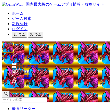
ホーム
ゲーム検索
新規登録
ログイン
2カラム
3カラム
パズドラ攻略｜パズル＆ドラゴンズ
他の攻略
コミュ
速報
掲示板
最強リーダー