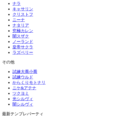
ナラ
キャサリン
クリストフ
ニーナ
ナタリア
究極カレン
闇スザク
ノーランド
皇帝サクラ
ラズベリー
その他
試練大喬小喬
試練ウルド
からくりモトナリ
ニケ&アテナ
ツクヨミ
光シルヴィ
闇シルヴィ
最新テンプレパーティ