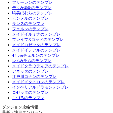
フリーレンのテンプレ
デク&爆豪のテンプレ
暁美ほむらのテンプレ
ヒンメルのテンプレ
ランスのテンプレ
フェルンのテンプレ
メイドイルミナのテンプレ
ブレイブXゴッドのテンプレ
メイドロゼッタのテンプレ
メイドイデアルのテンプレ
ゼラ&チェルンのテンプレ
レム&ラムのテンプレ
メイドクラウディアのテンプレ
アネッタのテンプレ
江戸川コナンのテンプレ
メイドメタトロンのテンプレ
インペリアルドラモンテンプレ
ロゼッタのテンプレ
しづるのテンプレ
ダンジョン攻略情報
最新・注目ダンジョン