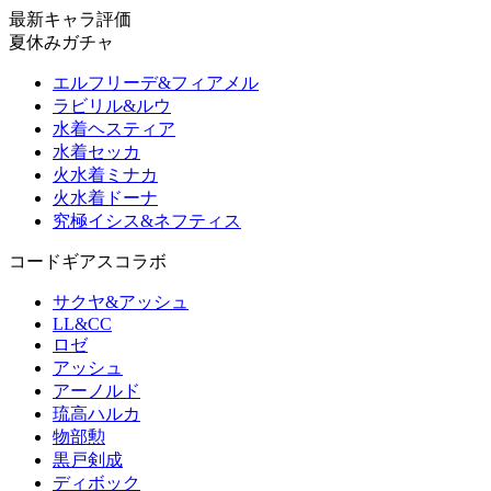
最新キャラ評価
夏休みガチャ
エルフリーデ&フィアメル
ラビリル&ルウ
水着ヘスティア
水着セッカ
火水着ミナカ
火水着ドーナ
究極イシス&ネフティス
コードギアスコラボ
サクヤ&アッシュ
LL&CC
ロゼ
アッシュ
アーノルド
琉高ハルカ
物部勲
黒戸剣成
ディボック