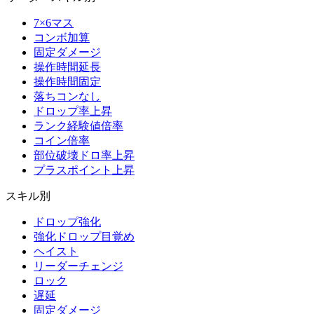
7×6マス
コンボ加算
固定ダメージ
操作時間延長
操作時間固定
落ちコンなし
ドロップ率上昇
ランク経験値倍率
コイン倍率
部位破壊ドロ率上昇
プラスポイント上昇
スキル別
ドロップ強化
強化ドロップ目覚め
ヘイスト
リーダーチェンジ
ロック
遅延
固定ダメージ