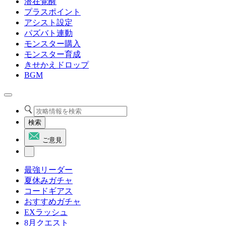
潜在覚醒
プラスポイント
アシスト設定
パズバト連動
モンスター購入
モンスター育成
きせかえドロップ
BGM
検索
ご意見
最強リーダー
夏休みガチャ
コードギアス
おすすめガチャ
EXラッシュ
8月クエスト