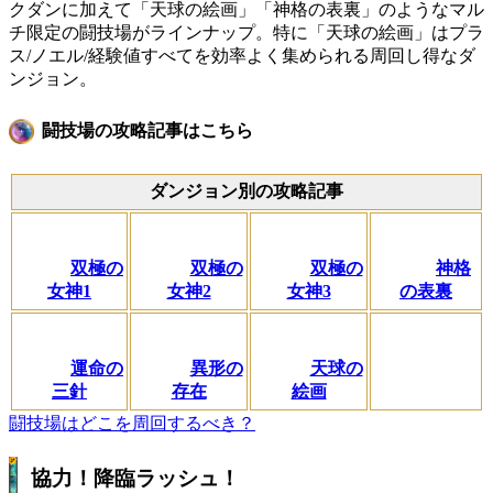
クダンに加えて「天球の絵画」「神格の表裏」のようなマル
チ限定の闘技場がラインナップ。特に「天球の絵画」はプラ
ス/ノエル/経験値すべてを効率よく集められる周回し得なダ
ンジョン。
闘技場の攻略記事はこちら
ダンジョン別の攻略記事
双極の
双極の
双極の
神格
女神1
女神2
女神3
の表裏
運命の
異形の
天球の
三針
存在
絵画
闘技場はどこを周回するべき？
協力！降臨ラッシュ！