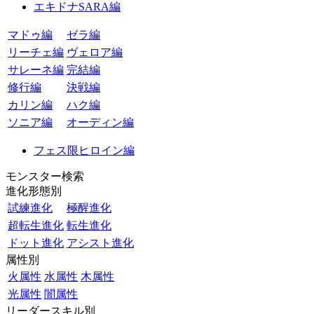
エキドナSARA編
マドゥ編
ゼラ編
リーチェ編
ヴェロア編
サレーネ編
完結編
修行編
決戦編
カリン編
ハク編
ソニア編
オーディン編
フェス限ヒロイン編
モンスター検索
進化形態別
試練進化
極醒進化
超転生進化
転生進化
ドット進化
アシスト進化
属性別
火属性
水属性
木属性
光属性
闇属性
リーダースキル別