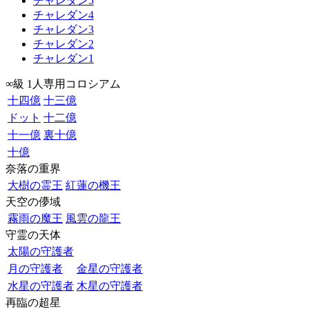
チャレダン5
チャレダン4
チャレダン3
チャレダン2
チャレダン1
∞級 1人専用コロシアム
十四億
十三億
ドット
十二億
十一億
裏十億
十億
奈落の重界
大樹の霊王
紅蓮の機王
天空の儚域
霧雨の魔王
風雲の龍王
守霊の天体
太陽の守護者
月の守護者
金星の守護者
水星の守護者
木星の守護者
再臨の超星