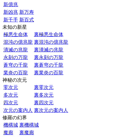
新億兆
新凶兆
新万寿
新千手
新百式
未知の新星
極悪生命体
裏極悪生命体
混沌の億兆龍
裏混沌の億兆龍
潰滅の兆龍
裏潰滅の兆龍
永刻の万龍
裏永刻の万龍
蒼穹の千龍
裏蒼穹の千龍
業炎の百龍
裏業炎の百龍
神秘の次元
零次元
裏零次元
多次元
裏多次元
四次元
裏四次元
次元の案内人
裏次元の案内人
修羅の幻界
機構城
裏機構城
魔廊
裏魔廊