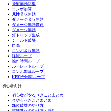
覚醒無効回復
コンボ加算
属性吸収無効
ダメージ吸収無効
ダメージ無効貫通
ダメージ無効
釘ドロップ生成
シールド破壊
自傷
コンボ吸収無効
軽減ループ
操作時間ループ
ルーレットループ
コンボ加算ループ
HP割合回復ループ
初心者向け
初心者がやるべきことまとめ
今やるべきことまとめ
部位破壊のやり方
試練進化のやり方と条件