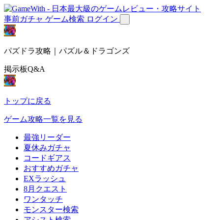
事前ガチャ
ゲーム検索
ログイン
パズドラ攻略｜パズル＆ドラゴンズ
掲示板Q&A
トップに戻る
ゲーム攻略一覧を見る
最強リーダー
夏休みガチャ
コードギアス
おすすめガチャ
EXラッシュ
8月クエスト
ワンタッチ
モンスター検索
アシスト検索