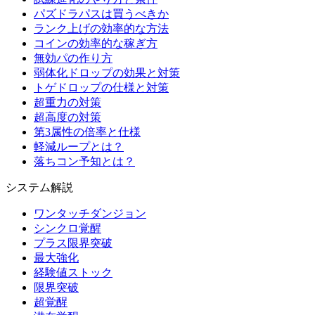
パズドラパスは買うべきか
ランク上げの効率的な方法
コインの効率的な稼ぎ方
無効パの作り方
弱体化ドロップの効果と対策
トゲドロップの仕様と対策
超重力の対策
超高度の対策
第3属性の倍率と仕様
軽減ループとは？
落ちコン予知とは？
システム解説
ワンタッチダンジョン
シンクロ覚醒
プラス限界突破
最大強化
経験値ストック
限界突破
超覚醒