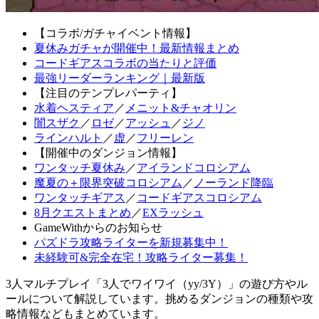
【コラボ/ガチャイベント情報】
夏休みガチャが開催中！最新情報まとめ
コードギアスコラボの当たりと評価
最強リーダーランキング｜最新版
【注目のテンプレパーティ】
水着ヘスティア
／
メニット&チャオリン
闇スザク
／
ロゼ
／
アッシュ
／
ジノ
ラインハルト
／
虚
／
フリーレン
【開催中のダンジョン情報】
ワンタッチ夏休み
／
アイランドコロシアム
魔夏の＋限界突破コロシアム
／
ノーランド降臨
ワンタッチギアス
／
コードギアスコロシアム
8月クエストまとめ
／
EXラッシュ
GameWithからのお知らせ
パズドラ攻略ライターを新規募集中！
未経験可&完全在宅！攻略ライター募集！
3人マルチプレイ「3人でワイワイ（yy/3Y）」の遊び方やル
ールについて解説しています。挑めるダンジョンの種類や攻
略情報などもまとめています。