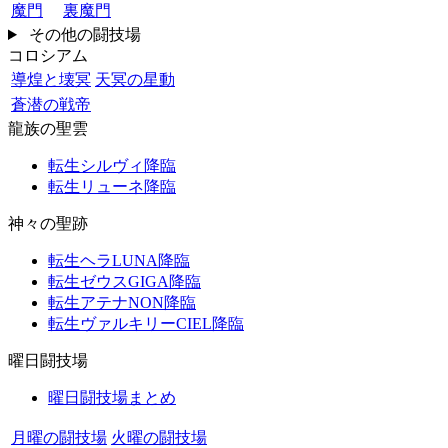
魔門
裏魔門
その他の闘技場
コロシアム
導煌と壊冥
天冥の星動
蒼潜の戦帝
龍族の聖雲
転生シルヴィ降臨
転生リューネ降臨
神々の聖跡
転生ヘラLUNA降臨
転生ゼウスGIGA降臨
転生アテナNON降臨
転生ヴァルキリーCIEL降臨
曜日闘技場
曜日闘技場まとめ
月曜の闘技場
火曜の闘技場