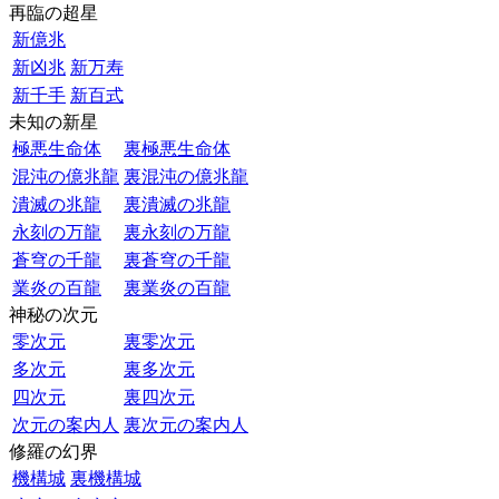
再臨の超星
新億兆
新凶兆
新万寿
新千手
新百式
未知の新星
極悪生命体
裏極悪生命体
混沌の億兆龍
裏混沌の億兆龍
潰滅の兆龍
裏潰滅の兆龍
永刻の万龍
裏永刻の万龍
蒼穹の千龍
裏蒼穹の千龍
業炎の百龍
裏業炎の百龍
神秘の次元
零次元
裏零次元
多次元
裏多次元
四次元
裏四次元
次元の案内人
裏次元の案内人
修羅の幻界
機構城
裏機構城