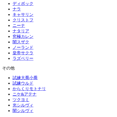
ディボック
ナラ
キャサリン
クリストフ
ニーナ
ナタリア
究極カレン
闇スザク
ノーランド
皇帝サクラ
ラズベリー
その他
試練大喬小喬
試練ウルド
からくりモトナリ
ニケ&アテナ
ツクヨミ
光シルヴィ
闇シルヴィ