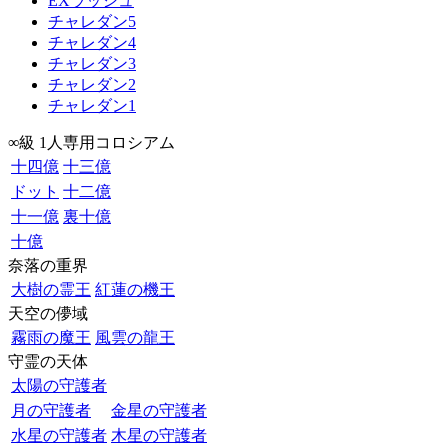
EXラッシュ
チャレダン5
チャレダン4
チャレダン3
チャレダン2
チャレダン1
∞級 1人専用コロシアム
十四億
十三億
ドット
十二億
十一億
裏十億
十億
奈落の重界
大樹の霊王
紅蓮の機王
天空の儚域
霧雨の魔王
風雲の龍王
守霊の天体
太陽の守護者
月の守護者
金星の守護者
水星の守護者
木星の守護者