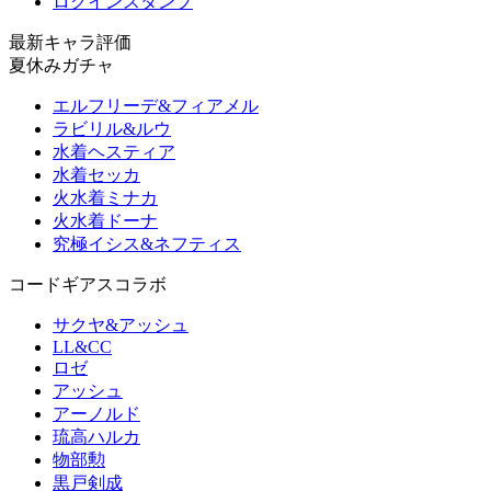
ログインスタンプ
最新キャラ評価
夏休みガチャ
エルフリーデ&フィアメル
ラビリル&ルウ
水着ヘスティア
水着セッカ
火水着ミナカ
火水着ドーナ
究極イシス&ネフティス
コードギアスコラボ
サクヤ&アッシュ
LL&CC
ロゼ
アッシュ
アーノルド
琉高ハルカ
物部勲
黒戸剣成