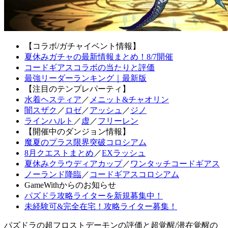
【コラボ/ガチャイベント情報】
夏休みガチャの最新情報まとめ！8/7開催
コードギアスコラボの当たりと評価
最強リーダーランキング｜最新版
【注目のテンプレパーティ】
水着ヘスティア
／
メニット&チャオリン
闇スザク
／
ロゼ
／
アッシュ
／
ジノ
ラインハルト
／
虚
／
フリーレン
【開催中のダンジョン情報】
魔夏のプラス限界突破コロシアム
8月クエストまとめ
／
EXラッシュ
夏休みクラウディアカップ
／
ワンタッチコードギアス
ノーランド降臨
／
コードギアスコロシアム
GameWithからのお知らせ
パズドラ攻略ライターを新規募集中！
未経験可&完全在宅！攻略ライター募集！
パズドラの超フロストデーモンの評価と超覚醒/潜在覚醒の