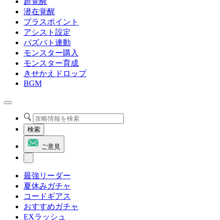
超覚醒
潜在覚醒
プラスポイント
アシスト設定
パズバト連動
モンスター購入
モンスター育成
きせかえドロップ
BGM
検索
ご意見
最強リーダー
夏休みガチャ
コードギアス
おすすめガチャ
EXラッシュ