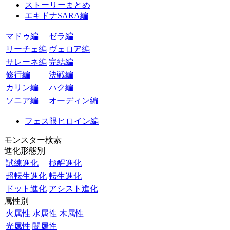
ストーリーまとめ
エキドナSARA編
マドゥ編
ゼラ編
リーチェ編
ヴェロア編
サレーネ編
完結編
修行編
決戦編
カリン編
ハク編
ソニア編
オーディン編
フェス限ヒロイン編
モンスター検索
進化形態別
試練進化
極醒進化
超転生進化
転生進化
ドット進化
アシスト進化
属性別
火属性
水属性
木属性
光属性
闇属性