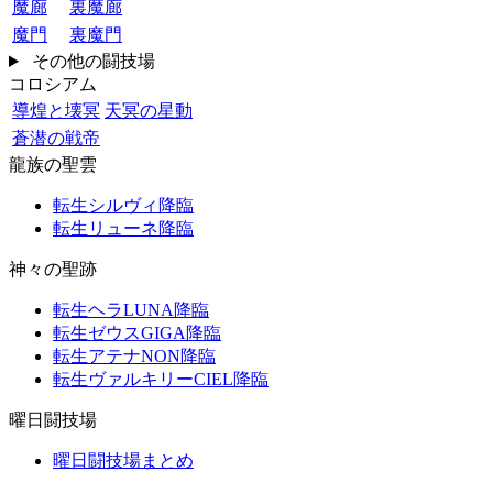
魔廊
裏魔廊
魔門
裏魔門
その他の闘技場
コロシアム
導煌と壊冥
天冥の星動
蒼潜の戦帝
龍族の聖雲
転生シルヴィ降臨
転生リューネ降臨
神々の聖跡
転生ヘラLUNA降臨
転生ゼウスGIGA降臨
転生アテナNON降臨
転生ヴァルキリーCIEL降臨
曜日闘技場
曜日闘技場まとめ