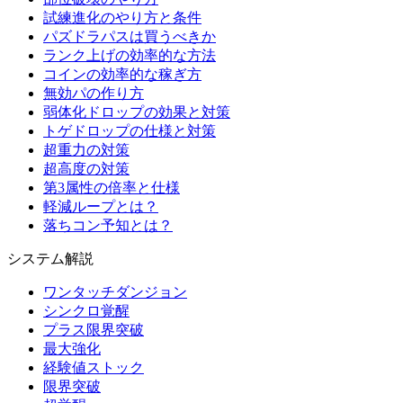
試練進化のやり方と条件
パズドラパスは買うべきか
ランク上げの効率的な方法
コインの効率的な稼ぎ方
無効パの作り方
弱体化ドロップの効果と対策
トゲドロップの仕様と対策
超重力の対策
超高度の対策
第3属性の倍率と仕様
軽減ループとは？
落ちコン予知とは？
システム解説
ワンタッチダンジョン
シンクロ覚醒
プラス限界突破
最大強化
経験値ストック
限界突破