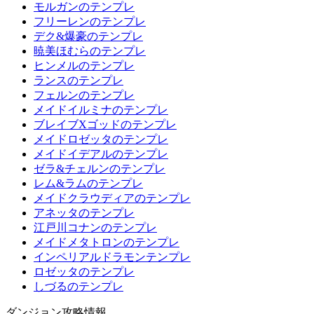
モルガンのテンプレ
フリーレンのテンプレ
デク&爆豪のテンプレ
暁美ほむらのテンプレ
ヒンメルのテンプレ
ランスのテンプレ
フェルンのテンプレ
メイドイルミナのテンプレ
ブレイブXゴッドのテンプレ
メイドロゼッタのテンプレ
メイドイデアルのテンプレ
ゼラ&チェルンのテンプレ
レム&ラムのテンプレ
メイドクラウディアのテンプレ
アネッタのテンプレ
江戸川コナンのテンプレ
メイドメタトロンのテンプレ
インペリアルドラモンテンプレ
ロゼッタのテンプレ
しづるのテンプレ
ダンジョン攻略情報