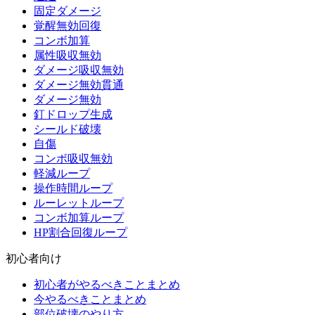
固定ダメージ
覚醒無効回復
コンボ加算
属性吸収無効
ダメージ吸収無効
ダメージ無効貫通
ダメージ無効
釘ドロップ生成
シールド破壊
自傷
コンボ吸収無効
軽減ループ
操作時間ループ
ルーレットループ
コンボ加算ループ
HP割合回復ループ
初心者向け
初心者がやるべきことまとめ
今やるべきことまとめ
部位破壊のやり方