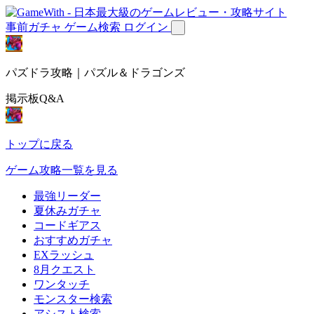
事前ガチャ
ゲーム検索
ログイン
パズドラ攻略｜パズル＆ドラゴンズ
掲示板Q&A
トップに戻る
ゲーム攻略一覧を見る
最強リーダー
夏休みガチャ
コードギアス
おすすめガチャ
EXラッシュ
8月クエスト
ワンタッチ
モンスター検索
アシスト検索