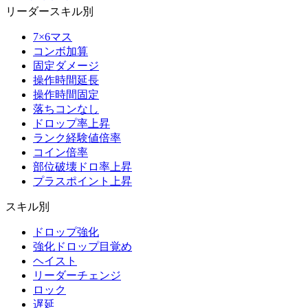
リーダースキル別
7×6マス
コンボ加算
固定ダメージ
操作時間延長
操作時間固定
落ちコンなし
ドロップ率上昇
ランク経験値倍率
コイン倍率
部位破壊ドロ率上昇
プラスポイント上昇
スキル別
ドロップ強化
強化ドロップ目覚め
ヘイスト
リーダーチェンジ
ロック
遅延