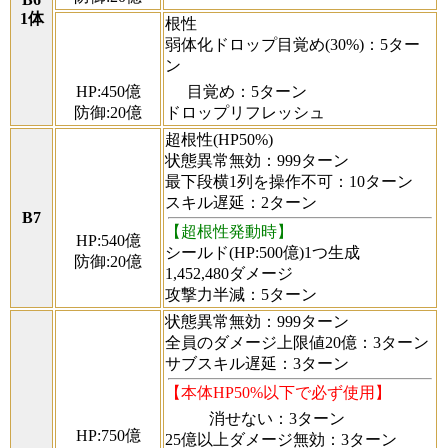
1体
根性
弱体化ドロップ目覚め(30%)：5ター
ン
HP:450億
目覚め：5ターン
防御:20億
ドロップリフレッシュ
超根性(HP50%)
状態異常無効：999ターン
最下段横1列を操作不可：10ターン
スキル遅延：2ターン
B7
【超根性発動時】
HP:540億
シールド(HP:500億)1つ生成
防御:20億
1,452,480ダメージ
攻撃力半減：5ターン
状態異常無効：999ターン
全員のダメージ上限値20億：3ターン
サブスキル遅延：3ターン
【本体HP50%以下で必ず使用】
消せない：3ターン
HP:750億
25億以上ダメージ無効：3ターン