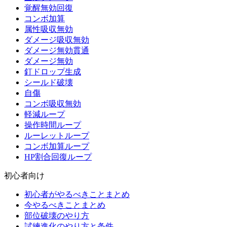
覚醒無効回復
コンボ加算
属性吸収無効
ダメージ吸収無効
ダメージ無効貫通
ダメージ無効
釘ドロップ生成
シールド破壊
自傷
コンボ吸収無効
軽減ループ
操作時間ループ
ルーレットループ
コンボ加算ループ
HP割合回復ループ
初心者向け
初心者がやるべきことまとめ
今やるべきことまとめ
部位破壊のやり方
試練進化のやり方と条件