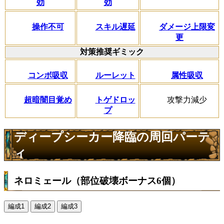
効
効
操作不可
スキル遅延
ダメージ上限変
更
対策推奨ギミック
コンボ吸収
ルーレット
属性吸収
超暗闇目覚め
トゲドロッ
攻撃力減少
プ
ディープシーカー降臨の周回パーテ
ィ
ネロミェール（部位破壊ボーナス6個）
編成1
編成2
編成3