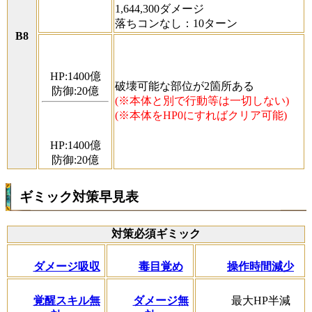
1,644,300ダメージ
落ちコンなし：10ターン
B8
HP:1400億
破壊可能な部位が2箇所ある
防御:20億
(※本体と別で行動等は一切しない)
(※本体をHP0にすればクリア可能)
HP:1400億
防御:20億
ギミック対策早見表
対策必須ギミック
ダメージ吸収
毒目覚め
操作時間減少
覚醒スキル無
ダメージ無
最大HP半減