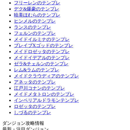
フリーレンのテンプレ
デク&爆豪のテンプレ
暁美ほむらのテンプレ
ヒンメルのテンプレ
ランスのテンプレ
フェルンのテンプレ
メイドイルミナのテンプレ
ブレイブXゴッドのテンプレ
メイドロゼッタのテンプレ
メイドイデアルのテンプレ
ゼラ&チェルンのテンプレ
レム&ラムのテンプレ
メイドクラウディアのテンプレ
アネッタのテンプレ
江戸川コナンのテンプレ
メイドメタトロンのテンプレ
インペリアルドラモンテンプレ
ロゼッタのテンプレ
しづるのテンプレ
ダンジョン攻略情報
最新・注目ダンジョン