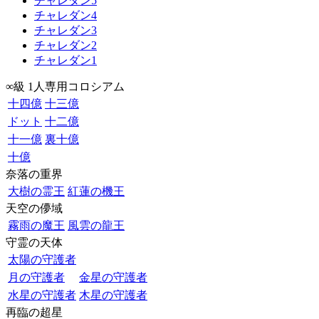
チャレダン5
チャレダン4
チャレダン3
チャレダン2
チャレダン1
∞級 1人専用コロシアム
十四億
十三億
ドット
十二億
十一億
裏十億
十億
奈落の重界
大樹の霊王
紅蓮の機王
天空の儚域
霧雨の魔王
風雲の龍王
守霊の天体
太陽の守護者
月の守護者
金星の守護者
水星の守護者
木星の守護者
再臨の超星