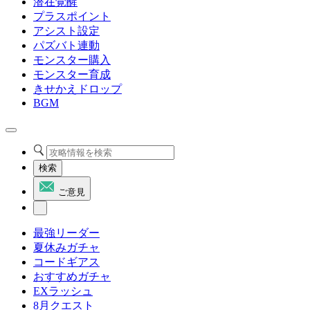
潜在覚醒
プラスポイント
アシスト設定
パズバト連動
モンスター購入
モンスター育成
きせかえドロップ
BGM
検索
ご意見
最強リーダー
夏休みガチャ
コードギアス
おすすめガチャ
EXラッシュ
8月クエスト