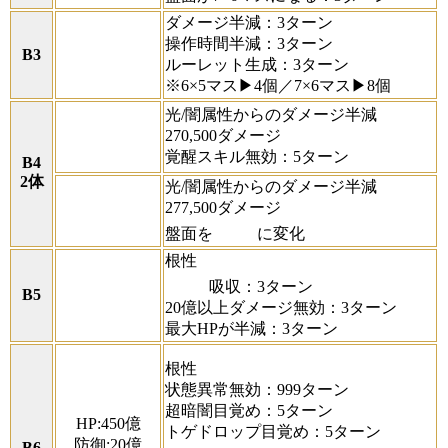
ダメージ半減：3ターン
操作時間半減：3ターン
B3
ルーレット生成：3ターン
※6×5マス▶4個／7×6マス▶8個
光/闇属性からのダメージ半減
270,500ダメージ
覚醒スキル無効：5ターン
B4
2体
光/闇属性からのダメージ半減
277,500ダメージ
盤面を
に変化
根性
吸収：3ターン
B5
20億以上ダメージ無効：3ターン
最大HPが半減：3ターン
根性
状態異常無効：999ターン
超暗闇目覚め：5ターン
HP:450億
トゲドロップ目覚め：5ターン
防御:20億
B6