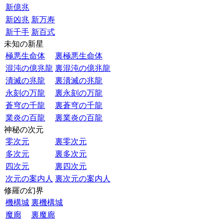
新億兆
新凶兆
新万寿
新千手
新百式
未知の新星
極悪生命体
裏極悪生命体
混沌の億兆龍
裏混沌の億兆龍
潰滅の兆龍
裏潰滅の兆龍
永刻の万龍
裏永刻の万龍
蒼穹の千龍
裏蒼穹の千龍
業炎の百龍
裏業炎の百龍
神秘の次元
零次元
裏零次元
多次元
裏多次元
四次元
裏四次元
次元の案内人
裏次元の案内人
修羅の幻界
機構城
裏機構城
魔廊
裏魔廊