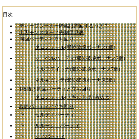
目次
ディープシーカー降臨は周回するべき？
出現モンスターと先制早見表
周回パーティと立ち回り
┗
ネロミェール(部位破壊ボーナス6個)
┗
マーベルパーティ(部位破壊ボーナス7個)
┗
ウルフデイトナ(部位破壊ボーナス7個)
┗
ネルギガンテ(部位破壊ボーナス5個)
1枚抜き周回パーティと立ち回り
┗
ネロミェール(スキル上げ/1枚抜き)
攻略パーティと立ち回り
┗
セルティパーティ
┗
ルルーシュパーティ
┗
ジノパーティ