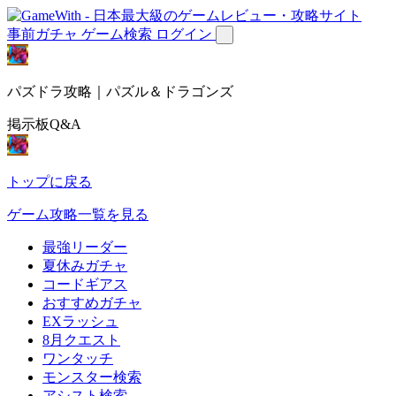
事前ガチャ
ゲーム検索
ログイン
パズドラ攻略｜パズル＆ドラゴンズ
掲示板Q&A
トップに戻る
ゲーム攻略一覧を見る
最強リーダー
夏休みガチャ
コードギアス
おすすめガチャ
EXラッシュ
8月クエスト
ワンタッチ
モンスター検索
アシスト検索