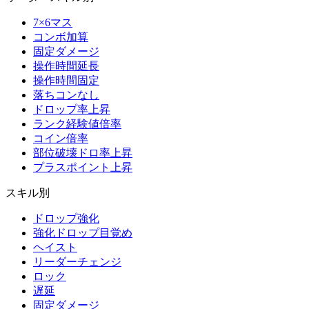
7×6マス
コンボ加算
固定ダメージ
操作時間延長
操作時間固定
落ちコンなし
ドロップ率上昇
ランク経験値倍率
コイン倍率
部位破壊ドロ率上昇
プラスポイント上昇
スキル別
ドロップ強化
強化ドロップ目覚め
ヘイスト
リーダーチェンジ
ロック
遅延
固定ダメージ