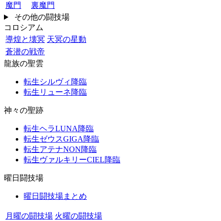
魔門
裏魔門
その他の闘技場
コロシアム
導煌と壊冥
天冥の星動
蒼潜の戦帝
龍族の聖雲
転生シルヴィ降臨
転生リューネ降臨
神々の聖跡
転生ヘラLUNA降臨
転生ゼウスGIGA降臨
転生アテナNON降臨
転生ヴァルキリーCIEL降臨
曜日闘技場
曜日闘技場まとめ
月曜の闘技場
火曜の闘技場