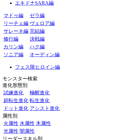
エキドナSARA編
マドゥ編
ゼラ編
リーチェ編
ヴェロア編
サレーネ編
完結編
修行編
決戦編
カリン編
ハク編
ソニア編
オーディン編
フェス限ヒロイン編
モンスター検索
進化形態別
試練進化
極醒進化
超転生進化
転生進化
ドット進化
アシスト進化
属性別
火属性
水属性
木属性
光属性
闇属性
リーダースキル別