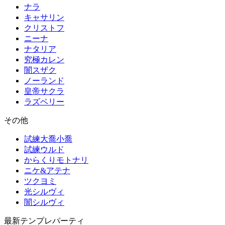
ナラ
キャサリン
クリストフ
ニーナ
ナタリア
究極カレン
闇スザク
ノーランド
皇帝サクラ
ラズベリー
その他
試練大喬小喬
試練ウルド
からくりモトナリ
ニケ&アテナ
ツクヨミ
光シルヴィ
闇シルヴィ
最新テンプレパーティ