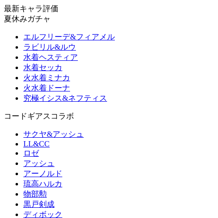
最新キャラ評価
夏休みガチャ
エルフリーデ&フィアメル
ラビリル&ルウ
水着ヘスティア
水着セッカ
火水着ミナカ
火水着ドーナ
究極イシス&ネフティス
コードギアスコラボ
サクヤ&アッシュ
LL&CC
ロゼ
アッシュ
アーノルド
琉高ハルカ
物部勲
黒戸剣成
ディボック