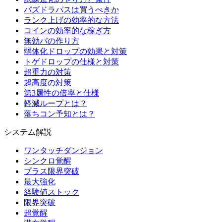
パズドラパスは買うべきか
ランク上げの効率的な方法
コインの効率的な稼ぎ方
無効パの作り方
弱体化ドロップの効果と対策
トゲドロップの仕様と対策
超重力の対策
超高度の対策
第3属性の倍率と仕様
軽減ループとは？
落ちコン予知とは？
システム解説
ワンタッチダンジョン
シンクロ覚醒
プラス限界突破
最大強化
経験値ストック
限界突破
超覚醒