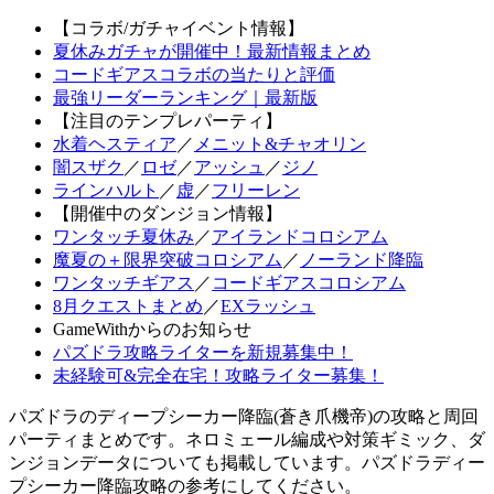
【コラボ/ガチャイベント情報】
夏休みガチャが開催中！最新情報まとめ
コードギアスコラボの当たりと評価
最強リーダーランキング｜最新版
【注目のテンプレパーティ】
水着ヘスティア
／
メニット&チャオリン
闇スザク
／
ロゼ
／
アッシュ
／
ジノ
ラインハルト
／
虚
／
フリーレン
【開催中のダンジョン情報】
ワンタッチ夏休み
／
アイランドコロシアム
魔夏の＋限界突破コロシアム
／
ノーランド降臨
ワンタッチギアス
／
コードギアスコロシアム
8月クエストまとめ
／
EXラッシュ
GameWithからのお知らせ
パズドラ攻略ライターを新規募集中！
未経験可&完全在宅！攻略ライター募集！
パズドラのディープシーカー降臨(蒼き爪機帝)の攻略と周回
パーティまとめです。ネロミェール編成や対策ギミック、ダ
ンジョンデータについても掲載しています。パズドラディー
プシーカー降臨攻略の参考にしてください。