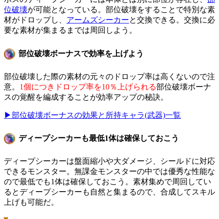
位破壊
が可能となっている。部位破壊をすることで特別な素
材がドロップし、
アームズシーカー
と交換できる。交換に必
要な素材が集まるまでは周回しよう。
部位破壊ボーナスで効率を上げよう
部位破壊した際の素材の元々のドロップ率は高くないので注
意。
1個につきドロップ率を10％上げられる
部位破壊ボーナ
スの覚醒を編成することが効率アップの秘訣。
▶部位破壊ボーナスの効果と所持キャラ(武器)一覧
ディープシーカーも最低1体は確保しておこう
ディープシーカーは盤面縮小や大ダメージ、シールドに対応
できるモンスター。無課金モンスターの中では優秀な性能な
ので最低でも1体は確保しておこう。素材集めで周回してい
るとディープシーカーも自然と集まるので、合成してスキル
上げも可能だ。