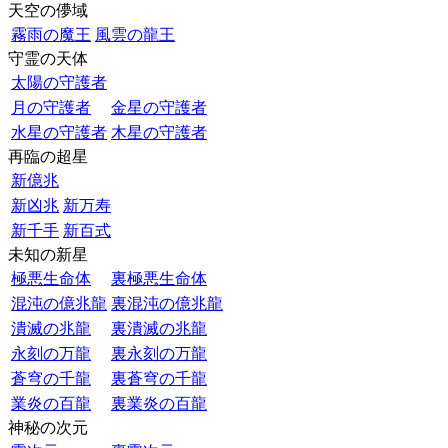
天空の儚域
霧雨の魔王
風雲の龍王
守霊の天体
太陽の守護者
月の守護者
金星の守護者
水星の守護者
木星の守護者
再臨の超星
新億兆
新凶兆
新万寿
新千手
新百式
未知の新星
極悪生命体
裏極悪生命体
混沌の億兆龍
裏混沌の億兆龍
潰滅の兆龍
裏潰滅の兆龍
永刻の万龍
裏永刻の万龍
蒼穹の千龍
裏蒼穹の千龍
業炎の百龍
裏業炎の百龍
神秘の次元