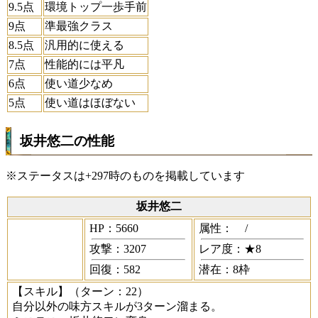
9.5点
環境トップ一歩手前
9点
準最強クラス
8.5点
汎用的に使える
7点
性能的には平凡
6点
使い道少なめ
5点
使い道はほぼない
坂井悠二の性能
※ステータスは+297時のものを掲載しています
坂井悠二
HP：5660
属性：
/
攻撃：3207
レア度：★8
回復：582
潜在：8枠
【スキル】
（ターン：22）
自分以外の味方スキルが3ターン溜まる。