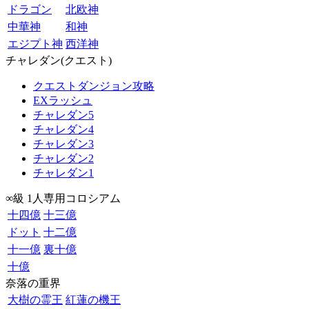
ドラゴン
北欧神
中華神
和神
エジプト神
西洋神
チャレダン(クエスト)
クエストダンジョン攻略
EXラッシュ
チャレダン5
チャレダン4
チャレダン3
チャレダン2
チャレダン1
∞級 1人専用コロシアム
十四億
十三億
ドット
十二億
十一億
裏十億
十億
奈落の重界
大樹の霊王
紅蓮の機王