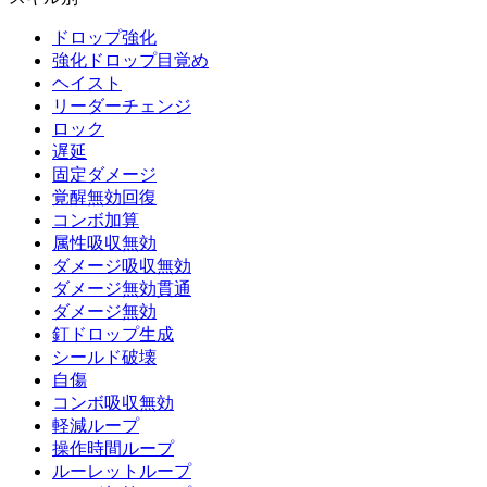
ドロップ強化
強化ドロップ目覚め
ヘイスト
リーダーチェンジ
ロック
遅延
固定ダメージ
覚醒無効回復
コンボ加算
属性吸収無効
ダメージ吸収無効
ダメージ無効貫通
ダメージ無効
釘ドロップ生成
シールド破壊
自傷
コンボ吸収無効
軽減ループ
操作時間ループ
ルーレットループ