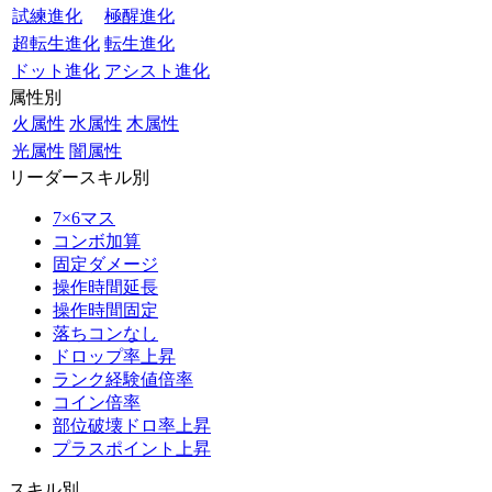
試練進化
極醒進化
超転生進化
転生進化
ドット進化
アシスト進化
属性別
火属性
水属性
木属性
光属性
闇属性
リーダースキル別
7×6マス
コンボ加算
固定ダメージ
操作時間延長
操作時間固定
落ちコンなし
ドロップ率上昇
ランク経験値倍率
コイン倍率
部位破壊ドロ率上昇
プラスポイント上昇
スキル別