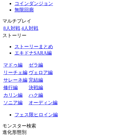
コインダンジョン
無限回廊
マルチプレイ
8人対戦
4人対戦
ストーリー
ストーリーまとめ
エキドナSARA編
マドゥ編
ゼラ編
リーチェ編
ヴェロア編
サレーネ編
完結編
修行編
決戦編
カリン編
ハク編
ソニア編
オーディン編
フェス限ヒロイン編
モンスター検索
進化形態別