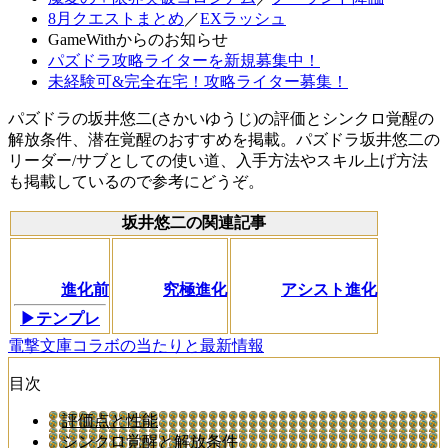
8月クエストまとめ
／
EXラッシュ
GameWithからのお知らせ
パズドラ攻略ライターを新規募集中！
未経験可&完全在宅！攻略ライター募集！
パズドラの坂井悠二(さかいゆうじ)の評価とシンクロ覚醒の
解放条件、潜在覚醒のおすすめを掲載。パズドラ坂井悠二の
リーダー/サブとしての使い道、入手方法やスキル上げ方法
も掲載しているので参考にどうぞ。
坂井悠二の関連記事
進化前
究極進化
アシスト進化
▶テンプレ
電撃文庫コラボの当たりと最新情報
目次
評価点と性能
シンクロ覚醒と解放条件