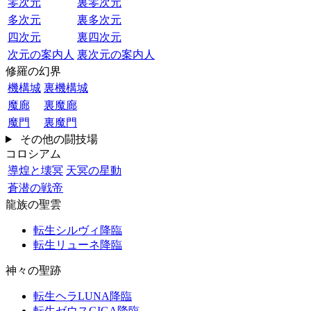
零次元
裏零次元
多次元
裏多次元
四次元
裏四次元
次元の案内人
裏次元の案内人
修羅の幻界
機構城
裏機構城
魔廊
裏魔廊
魔門
裏魔門
その他の闘技場
コロシアム
導煌と壊冥
天冥の星動
蒼潜の戦帝
龍族の聖雲
転生シルヴィ降臨
転生リューネ降臨
神々の聖跡
転生ヘラLUNA降臨
転生ゼウスGIGA降臨