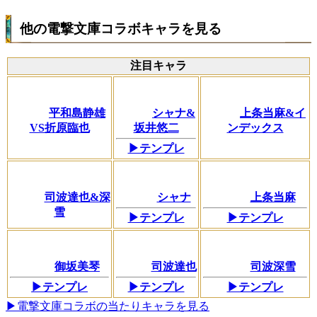
他の電撃文庫コラボキャラを見る
注目キャラ
平和島静雄
シャナ&
上条当麻&イ
VS折原臨也
坂井悠二
ンデックス
▶テンプレ
司波達也&深
シャナ
上条当麻
雪
▶テンプレ
▶テンプレ
御坂美琴
司波達也
司波深雪
▶テンプレ
▶テンプレ
▶テンプレ
▶電撃文庫コラボの当たりキャラを見る