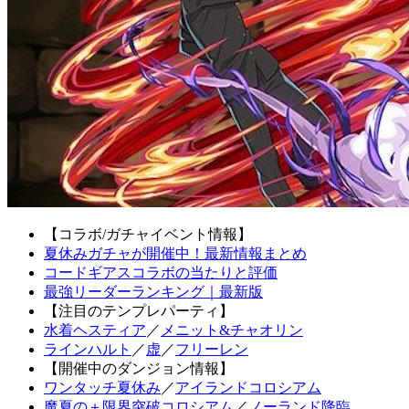
【コラボ/ガチャイベント情報】
夏休みガチャが開催中！最新情報まとめ
コードギアスコラボの当たりと評価
最強リーダーランキング｜最新版
【注目のテンプレパーティ】
水着ヘスティア
／
メニット&チャオリン
ラインハルト
／
虚
／
フリーレン
【開催中のダンジョン情報】
ワンタッチ夏休み
／
アイランドコロシアム
魔夏の＋限界突破コロシアム
／
ノーランド降臨