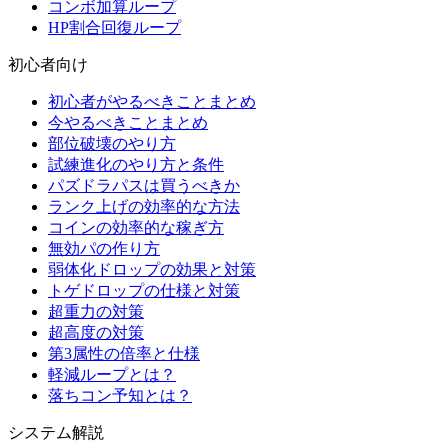
コンボ加算ループ
HP割合回復ループ
初心者向け
初心者がやるべきことまとめ
今やるべきことまとめ
部位破壊のやり方
試練進化のやり方と条件
パズドラパスは買うべきか
ランク上げの効率的な方法
コインの効率的な稼ぎ方
無効パの作り方
弱体化ドロップの効果と対策
トゲドロップの仕様と対策
超重力の対策
超高度の対策
第3属性の倍率と仕様
軽減ループとは？
落ちコン予知とは？
システム解説