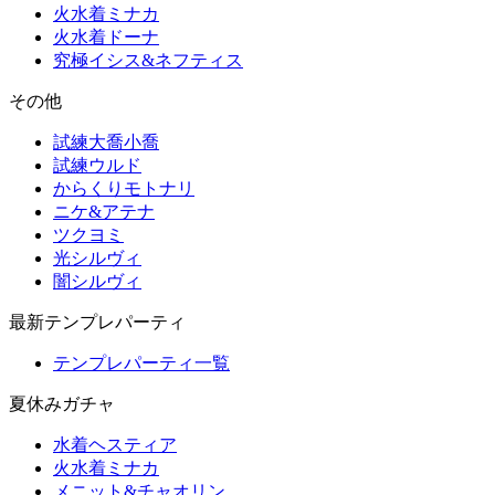
火水着ミナカ
火水着ドーナ
究極イシス&ネフティス
その他
試練大喬小喬
試練ウルド
からくりモトナリ
ニケ&アテナ
ツクヨミ
光シルヴィ
闇シルヴィ
最新テンプレパーティ
テンプレパーティ一覧
夏休みガチャ
水着ヘスティア
火水着ミナカ
メニット&チャオリン