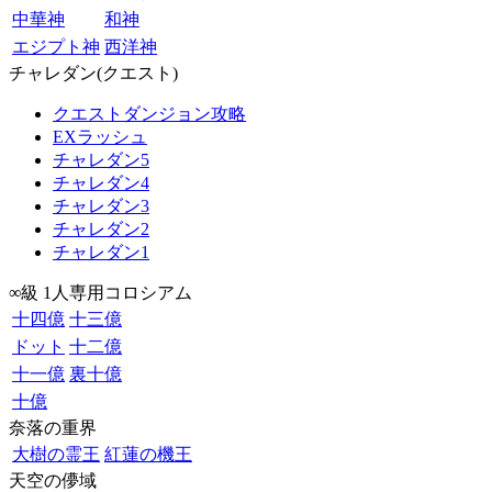
中華神
和神
エジプト神
西洋神
チャレダン(クエスト)
クエストダンジョン攻略
EXラッシュ
チャレダン5
チャレダン4
チャレダン3
チャレダン2
チャレダン1
∞級 1人専用コロシアム
十四億
十三億
ドット
十二億
十一億
裏十億
十億
奈落の重界
大樹の霊王
紅蓮の機王
天空の儚域