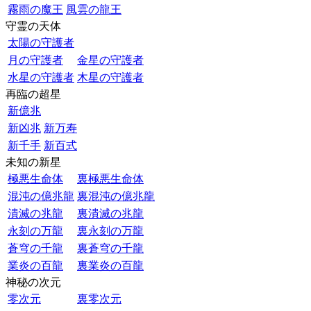
霧雨の魔王
風雲の龍王
守霊の天体
太陽の守護者
月の守護者
金星の守護者
水星の守護者
木星の守護者
再臨の超星
新億兆
新凶兆
新万寿
新千手
新百式
未知の新星
極悪生命体
裏極悪生命体
混沌の億兆龍
裏混沌の億兆龍
潰滅の兆龍
裏潰滅の兆龍
永刻の万龍
裏永刻の万龍
蒼穹の千龍
裏蒼穹の千龍
業炎の百龍
裏業炎の百龍
神秘の次元
零次元
裏零次元