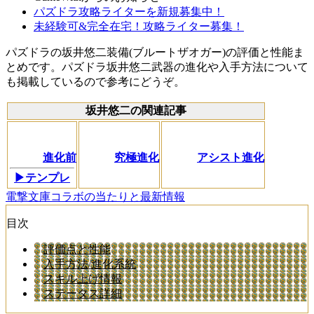
パズドラ攻略ライターを新規募集中！
未経験可&完全在宅！攻略ライター募集！
パズドラの坂井悠二装備(ブルートザオガー)の評価と性能ま
とめです。パズドラ坂井悠二武器の進化や入手方法について
も掲載しているので参考にどうぞ。
坂井悠二の関連記事
進化前
究極進化
アシスト進化
▶テンプレ
電撃文庫コラボの当たりと最新情報
目次
評価点と性能
入手方法/進化系統
スキル上げ情報
ステータス詳細