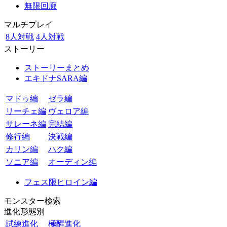
無限回廊
マルチプレイ
8人対戦
4人対戦
ストーリー
ストーリーまとめ
エキドナSARA編
マドゥ編
ゼラ編
リーチェ編
ヴェロア編
サレーネ編
完結編
修行編
決戦編
カリン編
ハク編
ソニア編
オーディン編
フェス限ヒロイン編
モンスター検索
進化形態別
試練進化
極醒進化