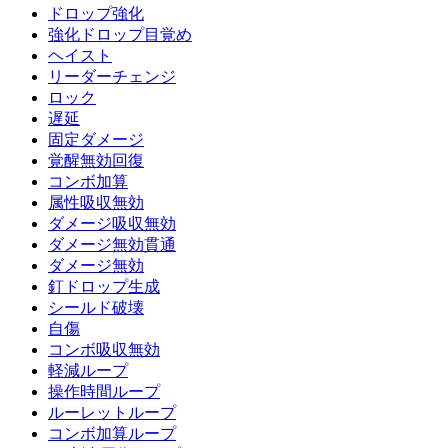
ドロップ強化
強化ドロップ目覚め
ヘイスト
リーダーチェンジ
ロック
遅延
固定ダメージ
覚醒無効回復
コンボ加算
属性吸収無効
ダメージ吸収無効
ダメージ無効貫通
ダメージ無効
釘ドロップ生成
シールド破壊
自傷
コンボ吸収無効
軽減ループ
操作時間ループ
ルーレットループ
コンボ加算ループ