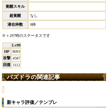
覚醒スキル
超覚醒
なし
潜在枠数
8枠
※＋297時のステータスです
Lv99
HP
8093
攻撃
4587
回復
1112
パズドラの関連記事
新キャラ評価／テンプレ