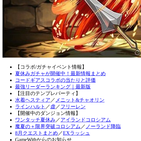
【コラボ/ガチャイベント情報】
夏休みガチャが開催中！最新情報まとめ
コードギアスコラボの当たりと評価
最強リーダーランキング｜最新版
【注目のテンプレパーティ】
水着ヘスティア
／
メニット&チャオリン
ラインハルト
／
虚
／
フリーレン
【開催中のダンジョン情報】
ワンタッチ夏休み
／
アイランドコロシアム
魔夏の＋限界突破コロシアム
／
ノーランド降臨
8月クエストまとめ
／
EXラッシュ
GameWithからのお知らせ