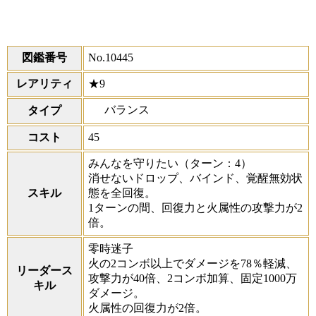
図鑑番号
No.10445
レアリティ
★9
バランス
タイプ
コスト
45
みんなを守りたい
（ターン：4）
消せないドロップ、バインド、覚醒無効状
スキル
態を全回復。
1ターンの間、回復力と火属性の攻撃力が2
倍。
零時迷子
火の2コンボ以上でダメージを78％軽減、
リーダース
攻撃力が40倍、2コンボ加算、固定1000万
キル
ダメージ。
火属性の回復力が2倍。