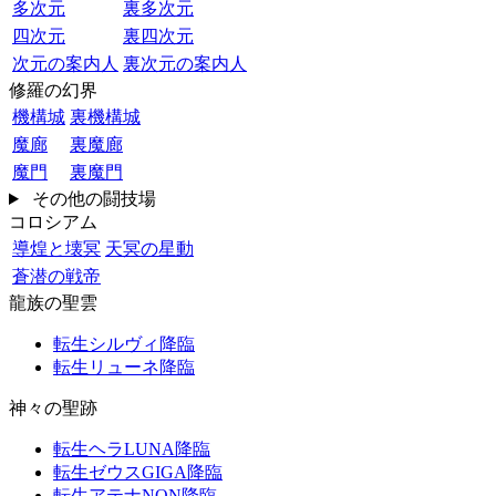
多次元
裏多次元
四次元
裏四次元
次元の案内人
裏次元の案内人
修羅の幻界
機構城
裏機構城
魔廊
裏魔廊
魔門
裏魔門
その他の闘技場
コロシアム
導煌と壊冥
天冥の星動
蒼潜の戦帝
龍族の聖雲
転生シルヴィ降臨
転生リューネ降臨
神々の聖跡
転生ヘラLUNA降臨
転生ゼウスGIGA降臨
転生アテナNON降臨