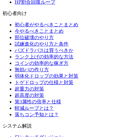
HP割合回復ループ
初心者向け
初心者がやるべきことまとめ
今やるべきことまとめ
部位破壊のやり方
試練進化のやり方と条件
パズドラパスは買うべきか
ランク上げの効率的な方法
コインの効率的な稼ぎ方
無効パの作り方
弱体化ドロップの効果と対策
トゲドロップの仕様と対策
超重力の対策
超高度の対策
第3属性の倍率と仕様
軽減ループとは？
落ちコン予知とは？
システム解説