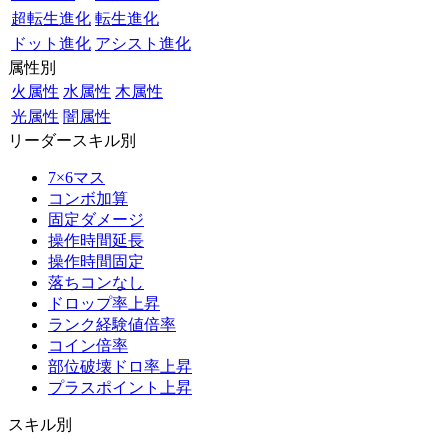
超転生進化
転生進化
ドット進化
アシスト進化
属性別
火属性
水属性
木属性
光属性
闇属性
リーダースキル別
7×6マス
コンボ加算
固定ダメージ
操作時間延長
操作時間固定
落ちコンなし
ドロップ率上昇
ランク経験値倍率
コイン倍率
部位破壊ドロ率上昇
プラスポイント上昇
スキル別