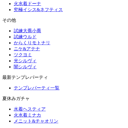
火水着ドーナ
究極イシス&ネフティス
その他
試練大喬小喬
試練ウルド
からくりモトナリ
ニケ&アテナ
ツクヨミ
光シルヴィ
闇シルヴィ
最新テンプレパーティ
テンプレパーティ一覧
夏休みガチャ
水着ヘスティア
火水着ミナカ
メニット&チャオリン