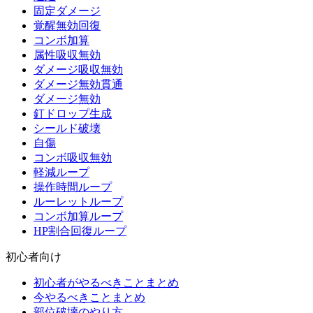
固定ダメージ
覚醒無効回復
コンボ加算
属性吸収無効
ダメージ吸収無効
ダメージ無効貫通
ダメージ無効
釘ドロップ生成
シールド破壊
自傷
コンボ吸収無効
軽減ループ
操作時間ループ
ルーレットループ
コンボ加算ループ
HP割合回復ループ
初心者向け
初心者がやるべきことまとめ
今やるべきことまとめ
部位破壊のやり方