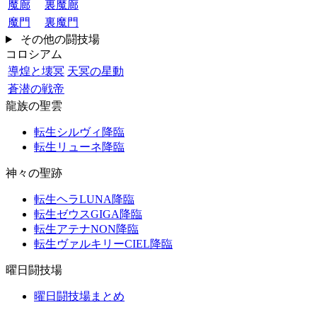
魔廊
裏魔廊
魔門
裏魔門
その他の闘技場
コロシアム
導煌と壊冥
天冥の星動
蒼潜の戦帝
龍族の聖雲
転生シルヴィ降臨
転生リューネ降臨
神々の聖跡
転生ヘラLUNA降臨
転生ゼウスGIGA降臨
転生アテナNON降臨
転生ヴァルキリーCIEL降臨
曜日闘技場
曜日闘技場まとめ