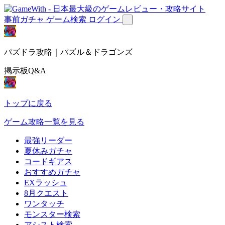
事前ガチャ
ゲーム検索
ログイン
パズドラ攻略｜パズル＆ドラゴンズ
掲示板Q&A
トップに戻る
ゲーム攻略一覧を見る
最強リーダー
夏休みガチャ
コードギアス
おすすめガチャ
EXラッシュ
8月クエスト
ワンタッチ
モンスター検索
アシスト検索