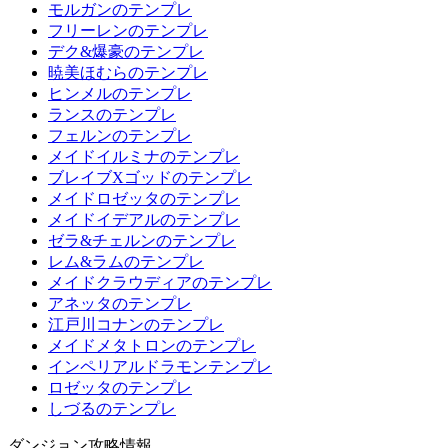
モルガンのテンプレ
フリーレンのテンプレ
デク&爆豪のテンプレ
暁美ほむらのテンプレ
ヒンメルのテンプレ
ランスのテンプレ
フェルンのテンプレ
メイドイルミナのテンプレ
ブレイブXゴッドのテンプレ
メイドロゼッタのテンプレ
メイドイデアルのテンプレ
ゼラ&チェルンのテンプレ
レム&ラムのテンプレ
メイドクラウディアのテンプレ
アネッタのテンプレ
江戸川コナンのテンプレ
メイドメタトロンのテンプレ
インペリアルドラモンテンプレ
ロゼッタのテンプレ
しづるのテンプレ
ダンジョン攻略情報