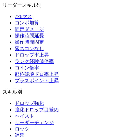
リーダースキル別
7×6マス
コンボ加算
固定ダメージ
操作時間延長
操作時間固定
落ちコンなし
ドロップ率上昇
ランク経験値倍率
コイン倍率
部位破壊ドロ率上昇
プラスポイント上昇
スキル別
ドロップ強化
強化ドロップ目覚め
ヘイスト
リーダーチェンジ
ロック
遅延