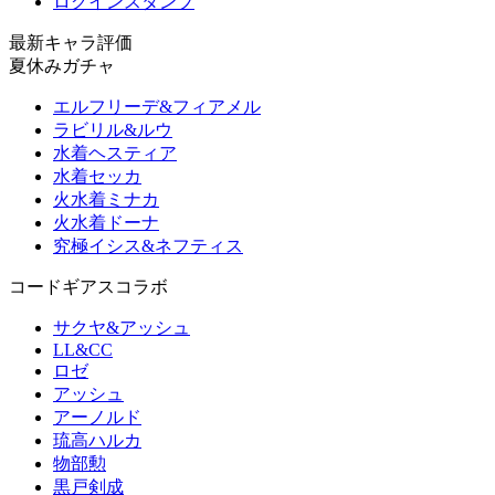
ログインスタンプ
最新キャラ評価
夏休みガチャ
エルフリーデ&フィアメル
ラビリル&ルウ
水着ヘスティア
水着セッカ
火水着ミナカ
火水着ドーナ
究極イシス&ネフティス
コードギアスコラボ
サクヤ&アッシュ
LL&CC
ロゼ
アッシュ
アーノルド
琉高ハルカ
物部勲
黒戸剣成