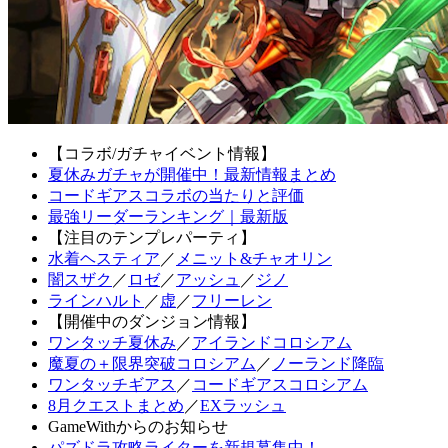
【コラボ/ガチャイベント情報】
夏休みガチャが開催中！最新情報まとめ
コードギアスコラボの当たりと評価
最強リーダーランキング｜最新版
【注目のテンプレパーティ】
水着ヘスティア
／
メニット&チャオリン
闇スザク
／
ロゼ
／
アッシュ
／
ジノ
ラインハルト
／
虚
／
フリーレン
【開催中のダンジョン情報】
ワンタッチ夏休み
／
アイランドコロシアム
魔夏の＋限界突破コロシアム
／
ノーランド降臨
ワンタッチギアス
／
コードギアスコロシアム
8月クエストまとめ
／
EXラッシュ
GameWithからのお知らせ
パズドラ攻略ライターを新規募集中！