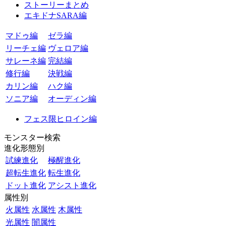
ストーリーまとめ
エキドナSARA編
マドゥ編
ゼラ編
リーチェ編
ヴェロア編
サレーネ編
完結編
修行編
決戦編
カリン編
ハク編
ソニア編
オーディン編
フェス限ヒロイン編
モンスター検索
進化形態別
試練進化
極醒進化
超転生進化
転生進化
ドット進化
アシスト進化
属性別
火属性
水属性
木属性
光属性
闇属性