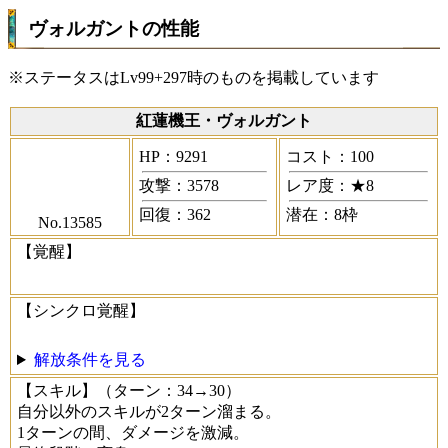
ヴォルガントの性能
※ステータスはLv99+297時のものを掲載しています
紅蓮機王・ヴォルガント
HP：9291
コスト：100
攻撃：3578
レア度：★8
回復：362
潜在：8枠
No.13585
【覚醒】
【シンクロ覚醒】
解放条件を見る
【スキル】
（ターン：34→30）
自分以外のスキルが2ターン溜まる。
1ターンの間、ダメージを激減。