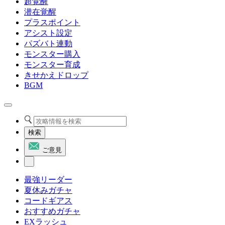
超覚醒
潜在覚醒
プラスポイント
アシスト設定
パズバト連動
モンスター購入
モンスター育成
きせかえドロップ
BGM
検索
ご意見
最強リーダー
夏休みガチャ
コードギアス
おすすめガチャ
EXラッシュ