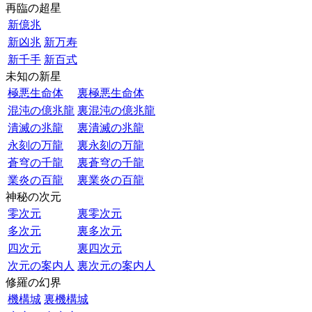
再臨の超星
新億兆
新凶兆
新万寿
新千手
新百式
未知の新星
極悪生命体
裏極悪生命体
混沌の億兆龍
裏混沌の億兆龍
潰滅の兆龍
裏潰滅の兆龍
永刻の万龍
裏永刻の万龍
蒼穹の千龍
裏蒼穹の千龍
業炎の百龍
裏業炎の百龍
神秘の次元
零次元
裏零次元
多次元
裏多次元
四次元
裏四次元
次元の案内人
裏次元の案内人
修羅の幻界
機構城
裏機構城