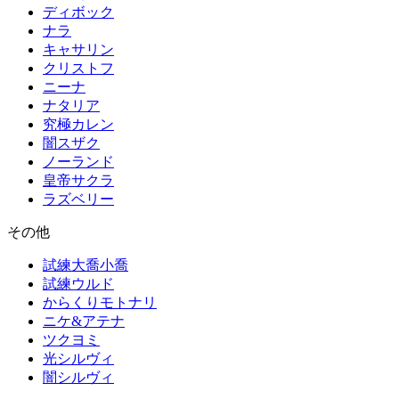
ディボック
ナラ
キャサリン
クリストフ
ニーナ
ナタリア
究極カレン
闇スザク
ノーランド
皇帝サクラ
ラズベリー
その他
試練大喬小喬
試練ウルド
からくりモトナリ
ニケ&アテナ
ツクヨミ
光シルヴィ
闇シルヴィ