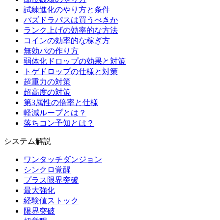
試練進化のやり方と条件
パズドラパスは買うべきか
ランク上げの効率的な方法
コインの効率的な稼ぎ方
無効パの作り方
弱体化ドロップの効果と対策
トゲドロップの仕様と対策
超重力の対策
超高度の対策
第3属性の倍率と仕様
軽減ループとは？
落ちコン予知とは？
システム解説
ワンタッチダンジョン
シンクロ覚醒
プラス限界突破
最大強化
経験値ストック
限界突破