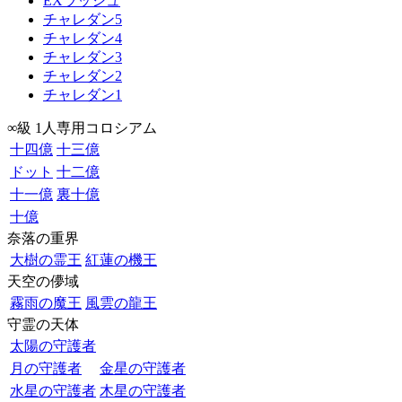
EXラッシュ
チャレダン5
チャレダン4
チャレダン3
チャレダン2
チャレダン1
∞級 1人専用コロシアム
十四億
十三億
ドット
十二億
十一億
裏十億
十億
奈落の重界
大樹の霊王
紅蓮の機王
天空の儚域
霧雨の魔王
風雲の龍王
守霊の天体
太陽の守護者
月の守護者
金星の守護者
水星の守護者
木星の守護者