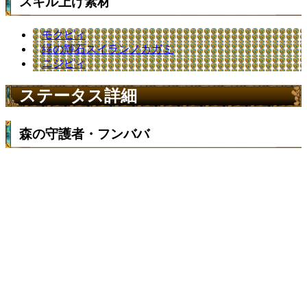
スキル上げ素材
モクピィ
緑の輝石スイランノカガミ
ニジピィ
ステータス詳細
森の守護者・フンババ