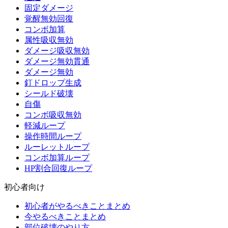
固定ダメージ
覚醒無効回復
コンボ加算
属性吸収無効
ダメージ吸収無効
ダメージ無効貫通
ダメージ無効
釘ドロップ生成
シールド破壊
自傷
コンボ吸収無効
軽減ループ
操作時間ループ
ルーレットループ
コンボ加算ループ
HP割合回復ループ
初心者向け
初心者がやるべきことまとめ
今やるべきことまとめ
部位破壊のやり方