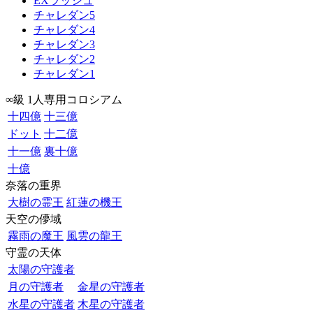
EXラッシュ
チャレダン5
チャレダン4
チャレダン3
チャレダン2
チャレダン1
∞級 1人専用コロシアム
十四億
十三億
ドット
十二億
十一億
裏十億
十億
奈落の重界
大樹の霊王
紅蓮の機王
天空の儚域
霧雨の魔王
風雲の龍王
守霊の天体
太陽の守護者
月の守護者
金星の守護者
水星の守護者
木星の守護者