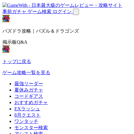
事前ガチャ
ゲーム検索
ログイン
パズドラ攻略｜パズル＆ドラゴンズ
掲示板Q&A
トップに戻る
ゲーム攻略一覧を見る
最強リーダー
夏休みガチャ
コードギアス
おすすめガチャ
EXラッシュ
8月クエスト
ワンタッチ
モンスター検索
アシスト検索