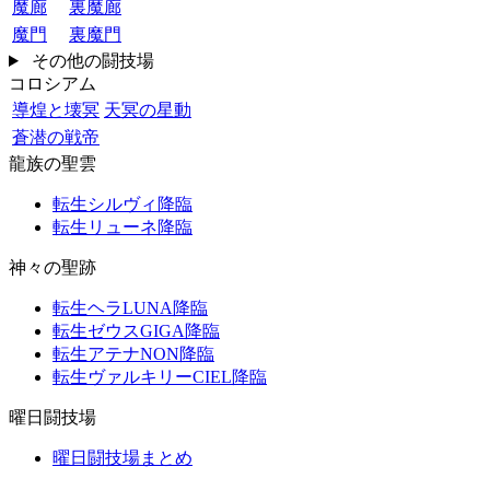
魔廊
裏魔廊
魔門
裏魔門
その他の闘技場
コロシアム
導煌と壊冥
天冥の星動
蒼潜の戦帝
龍族の聖雲
転生シルヴィ降臨
転生リューネ降臨
神々の聖跡
転生ヘラLUNA降臨
転生ゼウスGIGA降臨
転生アテナNON降臨
転生ヴァルキリーCIEL降臨
曜日闘技場
曜日闘技場まとめ