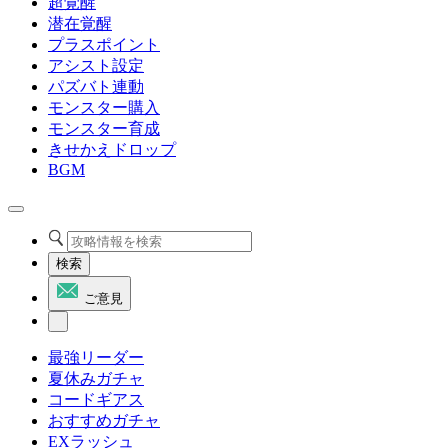
超覚醒
潜在覚醒
プラスポイント
アシスト設定
パズバト連動
モンスター購入
モンスター育成
きせかえドロップ
BGM
検索
ご意見
最強リーダー
夏休みガチャ
コードギアス
おすすめガチャ
EXラッシュ