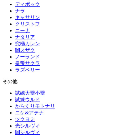
ディボック
ナラ
キャサリン
クリストフ
ニーナ
ナタリア
究極カレン
闇スザク
ノーランド
皇帝サクラ
ラズベリー
その他
試練大喬小喬
試練ウルド
からくりモトナリ
ニケ&アテナ
ツクヨミ
光シルヴィ
闇シルヴィ