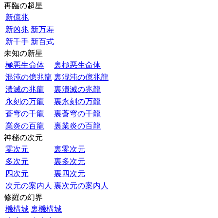
再臨の超星
新億兆
新凶兆
新万寿
新千手
新百式
未知の新星
極悪生命体
裏極悪生命体
混沌の億兆龍
裏混沌の億兆龍
潰滅の兆龍
裏潰滅の兆龍
永刻の万龍
裏永刻の万龍
蒼穹の千龍
裏蒼穹の千龍
業炎の百龍
裏業炎の百龍
神秘の次元
零次元
裏零次元
多次元
裏多次元
四次元
裏四次元
次元の案内人
裏次元の案内人
修羅の幻界
機構城
裏機構城