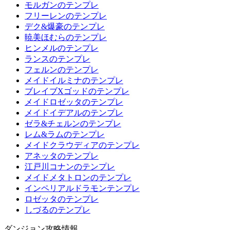
モルガンのテンプレ
フリーレンのテンプレ
デク&爆豪のテンプレ
暁美ほむらのテンプレ
ヒンメルのテンプレ
ランスのテンプレ
フェルンのテンプレ
メイドイルミナのテンプレ
ブレイブXゴッドのテンプレ
メイドロゼッタのテンプレ
メイドイデアルのテンプレ
ゼラ&チェルンのテンプレ
レム&ラムのテンプレ
メイドクラウディアのテンプレ
アネッタのテンプレ
江戸川コナンのテンプレ
メイドメタトロンのテンプレ
インペリアルドラモンテンプレ
ロゼッタのテンプレ
しづるのテンプレ
ダンジョン攻略情報