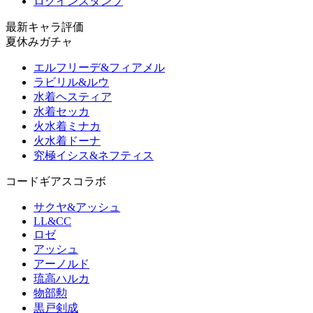
ログインスタンプ
最新キャラ評価
夏休みガチャ
エルフリーデ&フィアメル
ラビリル&ルウ
水着ヘスティア
水着セッカ
火水着ミナカ
火水着ドーナ
究極イシス&ネフティス
コードギアスコラボ
サクヤ&アッシュ
LL&CC
ロゼ
アッシュ
アーノルド
琉高ハルカ
物部勲
黒戸剣成