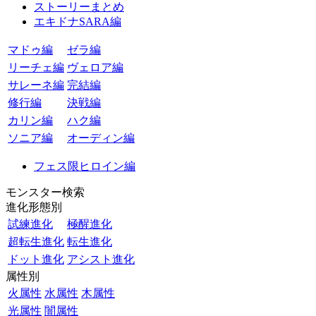
ストーリーまとめ
エキドナSARA編
マドゥ編
ゼラ編
リーチェ編
ヴェロア編
サレーネ編
完結編
修行編
決戦編
カリン編
ハク編
ソニア編
オーディン編
フェス限ヒロイン編
モンスター検索
進化形態別
試練進化
極醒進化
超転生進化
転生進化
ドット進化
アシスト進化
属性別
火属性
水属性
木属性
光属性
闇属性