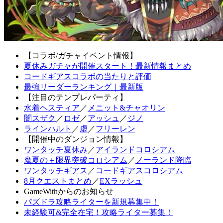
【コラボ/ガチャイベント情報】
夏休みガチャが開催スタート！最新情報まとめ
コードギアスコラボの当たりと評価
最強リーダーランキング｜最新版
【注目のテンプレパーティ】
水着ヘスティア
／
メニット&チャオリン
闇スザク
／
ロゼ
／
アッシュ
／
ジノ
ラインハルト
／
虚
／
フリーレン
【開催中のダンジョン情報】
ワンタッチ夏休み
／
アイランドコロシアム
魔夏の＋限界突破コロシアム
／
ノーランド降臨
ワンタッチギアス
／
コードギアスコロシアム
8月クエストまとめ
／
EXラッシュ
GameWithからのお知らせ
パズドラ攻略ライターを新規募集中！
未経験可&完全在宅！攻略ライター募集！