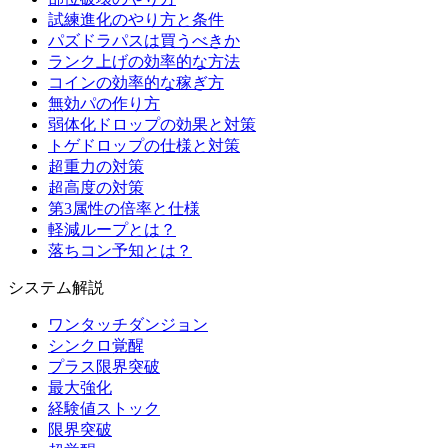
試練進化のやり方と条件
パズドラパスは買うべきか
ランク上げの効率的な方法
コインの効率的な稼ぎ方
無効パの作り方
弱体化ドロップの効果と対策
トゲドロップの仕様と対策
超重力の対策
超高度の対策
第3属性の倍率と仕様
軽減ループとは？
落ちコン予知とは？
システム解説
ワンタッチダンジョン
シンクロ覚醒
プラス限界突破
最大強化
経験値ストック
限界突破