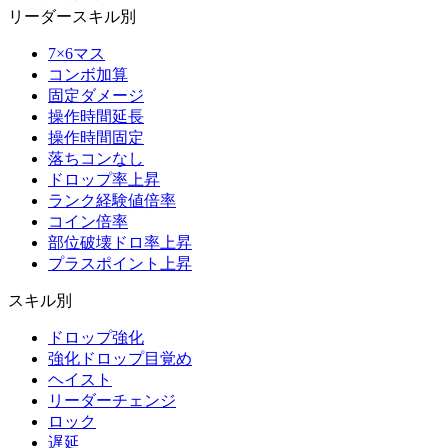
リーダースキル別
7×6マス
コンボ加算
固定ダメージ
操作時間延長
操作時間固定
落ちコンなし
ドロップ率上昇
ランク経験値倍率
コイン倍率
部位破壊ドロ率上昇
プラスポイント上昇
スキル別
ドロップ強化
強化ドロップ目覚め
ヘイスト
リーダーチェンジ
ロック
遅延