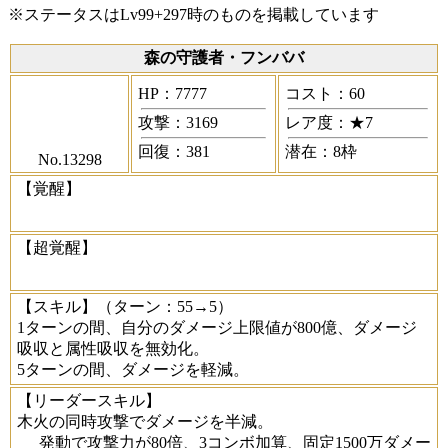
※ステータスはLv99+297時のものを掲載しています
森の守護者・フンババ
HP：7777
コスト：60
攻撃：3169
レア度：★7
回復：381
潜在：8枠
No.13298
【覚醒】
【超覚醒】
【スキル】
（ターン：55→5）
1ターンの間、自分のダメージ上限値が800億、ダメージ
吸収と属性吸収を無効化。
5ターンの間、ダメージを軽減。
【リーダースキル】
木火の同時攻撃でダメージを半減。
発動で攻撃力が80倍、3コンボ加算、固定1500万ダメー