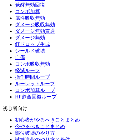
覚醒無効回復
コンボ加算
属性吸収無効
ダメージ吸収無効
ダメージ無効貫通
ダメージ無効
釘ドロップ生成
シールド破壊
自傷
コンボ吸収無効
軽減ループ
操作時間ループ
ルーレットループ
コンボ加算ループ
HP割合回復ループ
初心者向け
初心者がやるべきことまとめ
今やるべきことまとめ
部位破壊のやり方
試練進化のやり方と条件