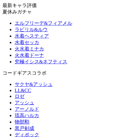
最新キャラ評価
夏休みガチャ
エルフリーデ&フィアメル
ラビリル&ルウ
水着ヘスティア
水着セッカ
火水着ミナカ
火水着ドーナ
究極イシス&ネフティス
コードギアスコラボ
サクヤ&アッシュ
LL&CC
ロゼ
アッシュ
アーノルド
琉高ハルカ
物部勲
黒戸剣成
ディボック