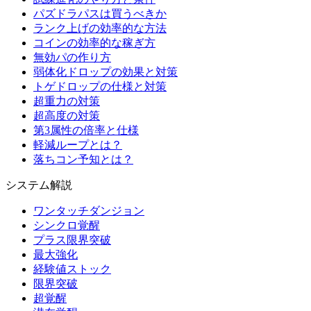
パズドラパスは買うべきか
ランク上げの効率的な方法
コインの効率的な稼ぎ方
無効パの作り方
弱体化ドロップの効果と対策
トゲドロップの仕様と対策
超重力の対策
超高度の対策
第3属性の倍率と仕様
軽減ループとは？
落ちコン予知とは？
システム解説
ワンタッチダンジョン
シンクロ覚醒
プラス限界突破
最大強化
経験値ストック
限界突破
超覚醒