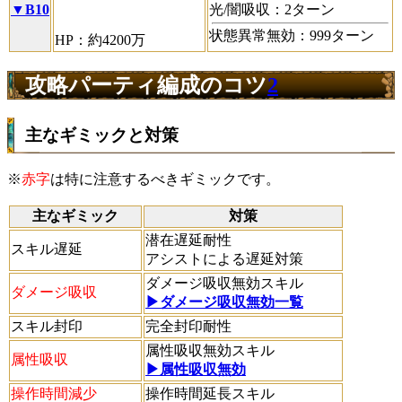
▼B10
光/闇吸収：2ターン
状態異常無効：999ターン
HP：約4200万
攻略パーティ編成のコツ
2
主なギミックと対策
※
赤字
は特に注意するべきギミックです。
主なギミック
対策
潜在遅延耐性
スキル遅延
アシストによる遅延対策
ダメージ吸収無効スキル
ダメージ吸収
▶ダメージ吸収無効一覧
スキル封印
完全封印耐性
属性吸収無効スキル
属性吸収
▶属性吸収無効
操作時間減少
操作時間延長スキル