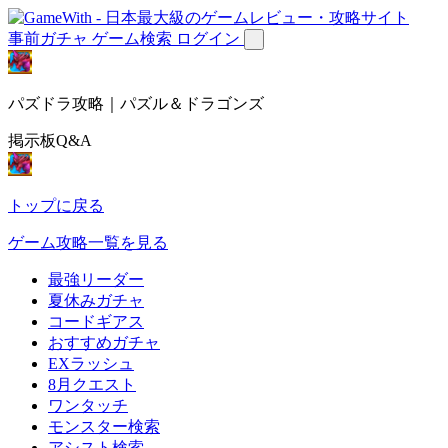
事前ガチャ
ゲーム検索
ログイン
パズドラ攻略｜パズル＆ドラゴンズ
掲示板Q&A
トップに戻る
ゲーム攻略一覧を見る
最強リーダー
夏休みガチャ
コードギアス
おすすめガチャ
EXラッシュ
8月クエスト
ワンタッチ
モンスター検索
アシスト検索