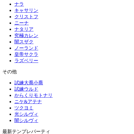
ナラ
キャサリン
クリストフ
ニーナ
ナタリア
究極カレン
闇スザク
ノーランド
皇帝サクラ
ラズベリー
その他
試練大喬小喬
試練ウルド
からくりモトナリ
ニケ&アテナ
ツクヨミ
光シルヴィ
闇シルヴィ
最新テンプレパーティ