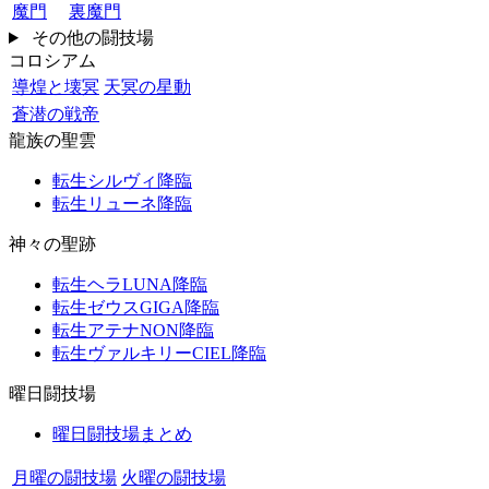
魔門
裏魔門
その他の闘技場
コロシアム
導煌と壊冥
天冥の星動
蒼潜の戦帝
龍族の聖雲
転生シルヴィ降臨
転生リューネ降臨
神々の聖跡
転生ヘラLUNA降臨
転生ゼウスGIGA降臨
転生アテナNON降臨
転生ヴァルキリーCIEL降臨
曜日闘技場
曜日闘技場まとめ
月曜の闘技場
火曜の闘技場