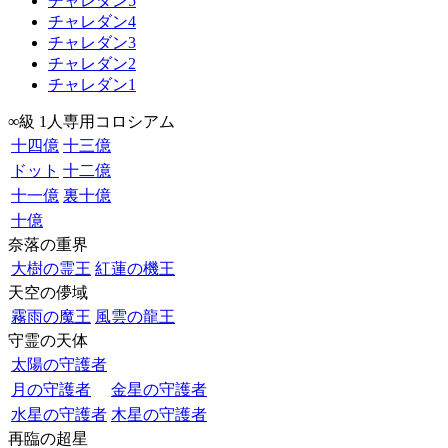
チャレダン5
チャレダン4
チャレダン3
チャレダン2
チャレダン1
∞級 1人専用コロシアム
十四億
十三億
ドット
十二億
十一億
裏十億
十億
奈落の重界
大樹の霊王
紅蓮の機王
天空の儚域
霧雨の魔王
風雲の龍王
守霊の天体
太陽の守護者
月の守護者
金星の守護者
水星の守護者
木星の守護者
再臨の超星