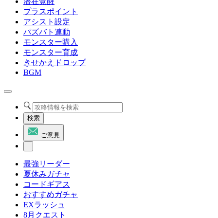
潜在覚醒
プラスポイント
アシスト設定
パズバト連動
モンスター購入
モンスター育成
きせかえドロップ
BGM
検索
ご意見
最強リーダー
夏休みガチャ
コードギアス
おすすめガチャ
EXラッシュ
8月クエスト