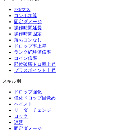
7×6マス
コンボ加算
固定ダメージ
操作時間延長
操作時間固定
落ちコンなし
ドロップ率上昇
ランク経験値倍率
コイン倍率
部位破壊ドロ率上昇
プラスポイント上昇
スキル別
ドロップ強化
強化ドロップ目覚め
ヘイスト
リーダーチェンジ
ロック
遅延
固定ダメージ