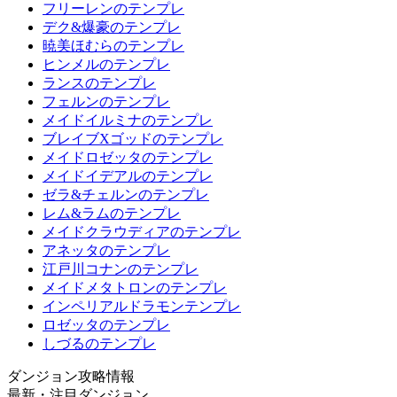
フリーレンのテンプレ
デク&爆豪のテンプレ
暁美ほむらのテンプレ
ヒンメルのテンプレ
ランスのテンプレ
フェルンのテンプレ
メイドイルミナのテンプレ
ブレイブXゴッドのテンプレ
メイドロゼッタのテンプレ
メイドイデアルのテンプレ
ゼラ&チェルンのテンプレ
レム&ラムのテンプレ
メイドクラウディアのテンプレ
アネッタのテンプレ
江戸川コナンのテンプレ
メイドメタトロンのテンプレ
インペリアルドラモンテンプレ
ロゼッタのテンプレ
しづるのテンプレ
ダンジョン攻略情報
最新・注目ダンジョン