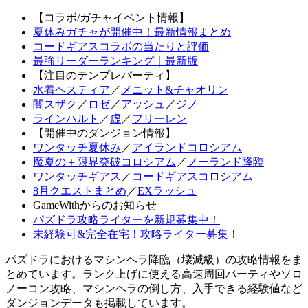
【コラボ/ガチャイベント情報】
夏休みガチャが開催中！最新情報まとめ
コードギアスコラボの当たりと評価
最強リーダーランキング｜最新版
【注目のテンプレパーティ】
水着ヘスティア
／
メニット&チャオリン
闇スザク
／
ロゼ
／
アッシュ
／
ジノ
ラインハルト
／
虚
／
フリーレン
【開催中のダンジョン情報】
ワンタッチ夏休み
／
アイランドコロシアム
魔夏の＋限界突破コロシアム
／
ノーランド降臨
ワンタッチギアス
／
コードギアスコロシアム
8月クエストまとめ
／
EXラッシュ
GameWithからのお知らせ
パズドラ攻略ライターを新規募集中！
未経験可&完全在宅！攻略ライター募集！
パズドラにおけるマシンヘラ降臨（壊滅級）の攻略情報をま
とめています。ランク上げに使える高速周回パーティやソロ
ノーコン攻略、マシンヘラの倒し方、入手できる経験値など
ダンジョンデータも掲載しています。