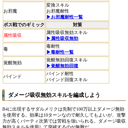
変換スキル
お邪魔
お邪魔耐性
▶お邪魔耐性一覧
ボス戦でのギミック
対策
属性吸収無効スキル
属性吸収
▶属性吸収無効
毒耐性
毒
▶毒耐性一覧
覚醒無効回復スキル
覚醒無効
▶覚醒無効回復
バインド耐性
バインド
バインド回復スキル
ダメージ吸収無効スキルを編成しよう
B4に出現するサダルメリクは先制で100万以上ダメージ無効
を使用する。効果は10ターンなので耐久してもよいが、攻撃
力が高くパーティ次第では苦戦を強いられる。ダメージ吸収
無効スキルを使用して突破するのが無難だ。