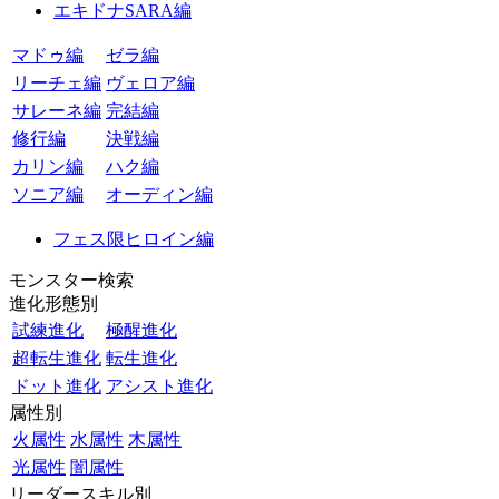
エキドナSARA編
マドゥ編
ゼラ編
リーチェ編
ヴェロア編
サレーネ編
完結編
修行編
決戦編
カリン編
ハク編
ソニア編
オーディン編
フェス限ヒロイン編
モンスター検索
進化形態別
試練進化
極醒進化
超転生進化
転生進化
ドット進化
アシスト進化
属性別
火属性
水属性
木属性
光属性
闇属性
リーダースキル別