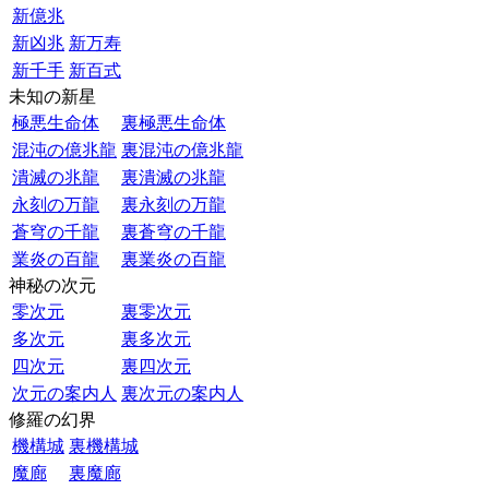
新億兆
新凶兆
新万寿
新千手
新百式
未知の新星
極悪生命体
裏極悪生命体
混沌の億兆龍
裏混沌の億兆龍
潰滅の兆龍
裏潰滅の兆龍
永刻の万龍
裏永刻の万龍
蒼穹の千龍
裏蒼穹の千龍
業炎の百龍
裏業炎の百龍
神秘の次元
零次元
裏零次元
多次元
裏多次元
四次元
裏四次元
次元の案内人
裏次元の案内人
修羅の幻界
機構城
裏機構城
魔廊
裏魔廊