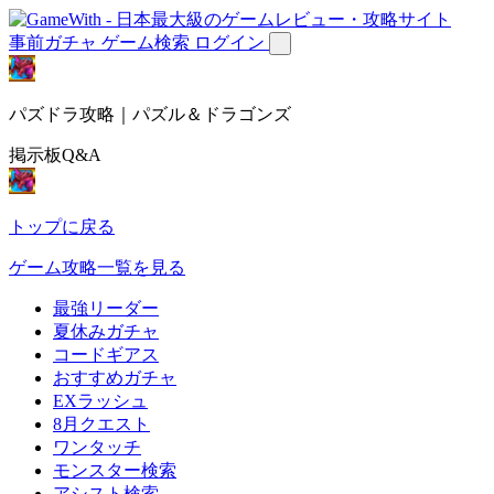
事前ガチャ
ゲーム検索
ログイン
パズドラ攻略｜パズル＆ドラゴンズ
掲示板Q&A
トップに戻る
ゲーム攻略一覧を見る
最強リーダー
夏休みガチャ
コードギアス
おすすめガチャ
EXラッシュ
8月クエスト
ワンタッチ
モンスター検索
アシスト検索