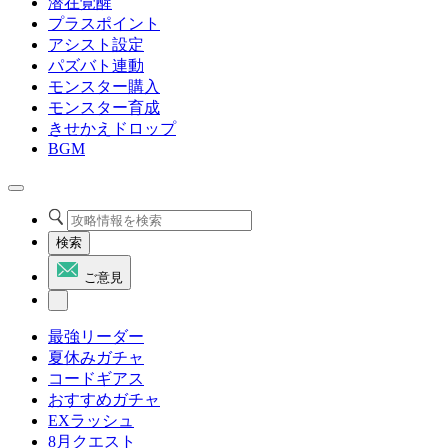
潜在覚醒
プラスポイント
アシスト設定
パズバト連動
モンスター購入
モンスター育成
きせかえドロップ
BGM
検索
ご意見
最強リーダー
夏休みガチャ
コードギアス
おすすめガチャ
EXラッシュ
8月クエスト