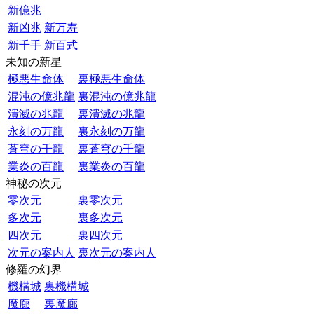
新億兆
新凶兆
新万寿
新千手
新百式
未知の新星
極悪生命体
裏極悪生命体
混沌の億兆龍
裏混沌の億兆龍
潰滅の兆龍
裏潰滅の兆龍
永刻の万龍
裏永刻の万龍
蒼穹の千龍
裏蒼穹の千龍
業炎の百龍
裏業炎の百龍
神秘の次元
零次元
裏零次元
多次元
裏多次元
四次元
裏四次元
次元の案内人
裏次元の案内人
修羅の幻界
機構城
裏機構城
魔廊
裏魔廊