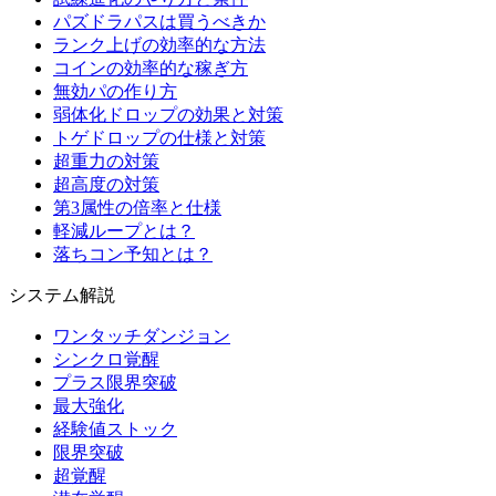
パズドラパスは買うべきか
ランク上げの効率的な方法
コインの効率的な稼ぎ方
無効パの作り方
弱体化ドロップの効果と対策
トゲドロップの仕様と対策
超重力の対策
超高度の対策
第3属性の倍率と仕様
軽減ループとは？
落ちコン予知とは？
システム解説
ワンタッチダンジョン
シンクロ覚醒
プラス限界突破
最大強化
経験値ストック
限界突破
超覚醒