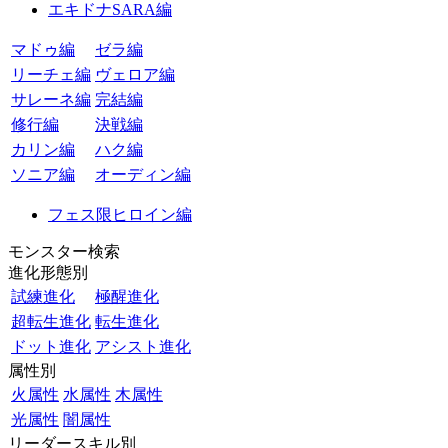
エキドナSARA編
マドゥ編
ゼラ編
リーチェ編
ヴェロア編
サレーネ編
完結編
修行編
決戦編
カリン編
ハク編
ソニア編
オーディン編
フェス限ヒロイン編
モンスター検索
進化形態別
試練進化
極醒進化
超転生進化
転生進化
ドット進化
アシスト進化
属性別
火属性
水属性
木属性
光属性
闇属性
リーダースキル別