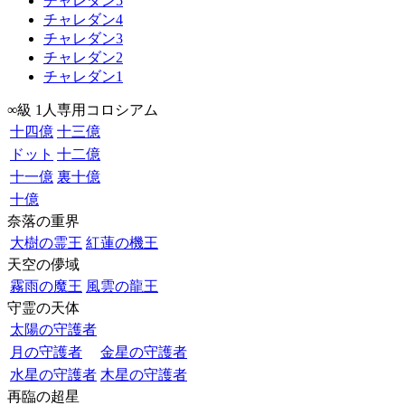
チャレダン5
チャレダン4
チャレダン3
チャレダン2
チャレダン1
∞級 1人専用コロシアム
十四億
十三億
ドット
十二億
十一億
裏十億
十億
奈落の重界
大樹の霊王
紅蓮の機王
天空の儚域
霧雨の魔王
風雲の龍王
守霊の天体
太陽の守護者
月の守護者
金星の守護者
水星の守護者
木星の守護者
再臨の超星