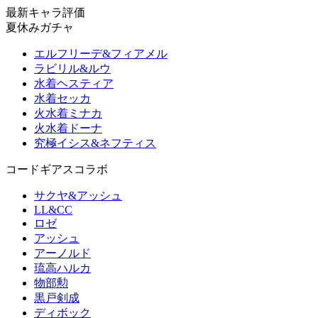
最新キャラ評価
夏休みガチャ
エルフリーデ&フィアメル
ラビリル&ルウ
水着ヘスティア
水着セッカ
火水着ミナカ
火水着ドーナ
究極イシス&ネフティス
コードギアスコラボ
サクヤ&アッシュ
LL&CC
ロゼ
アッシュ
アーノルド
琉高ハルカ
物部勲
黒戸剣成
ディボック