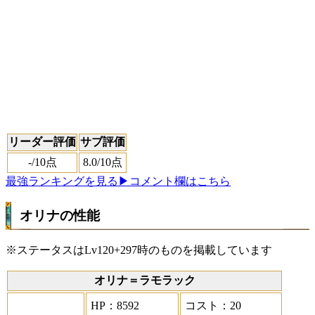
リーダー評価
サブ評価
-
/10点
8.0
/10点
最強ランキングを見る
▶コメント欄はこちら
オリナの性能
※ステータスはLv120+297時のものを掲載しています
オリナ＝ラモラック
HP：8592
コスト：20