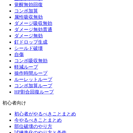
覚醒無効回復
コンボ加算
属性吸収無効
ダメージ吸収無効
ダメージ無効貫通
ダメージ無効
釘ドロップ生成
シールド破壊
自傷
コンボ吸収無効
軽減ループ
操作時間ループ
ルーレットループ
コンボ加算ループ
HP割合回復ループ
初心者向け
初心者がやるべきことまとめ
今やるべきことまとめ
部位破壊のやり方
試練進化のやり方と条件