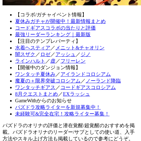
【コラボ/ガチャイベント情報】
夏休みガチャが開催中！最新情報まとめ
コードギアスコラボの当たりと評価
最強リーダーランキング｜最新版
【注目のテンプレパーティ】
水着ヘスティア
／
メニット&チャオリン
闇スザク
／
ロゼ
／
アッシュ
／
ジノ
ラインハルト
／
虚
／
フリーレン
【開催中のダンジョン情報】
ワンタッチ夏休み
／
アイランドコロシアム
魔夏の＋限界突破コロシアム
／
ノーランド降臨
ワンタッチギアス
／
コードギアスコロシアム
8月クエストまとめ
／
EXラッシュ
GameWithからのお知らせ
パズドラ攻略ライターを新規募集中！
未経験可&完全在宅！攻略ライター募集！
パズドラのオリナの評価と潜在覚醒/超覚醒のおすすめを掲
載。パズドラオリナのリーダー/サブとしての使い道、入手
方法やスキル上げ方法も掲載しているので参考にどうぞ。