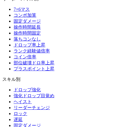
7×6マス
コンボ加算
固定ダメージ
操作時間延長
操作時間固定
落ちコンなし
ドロップ率上昇
ランク経験値倍率
コイン倍率
部位破壊ドロ率上昇
プラスポイント上昇
スキル別
ドロップ強化
強化ドロップ目覚め
ヘイスト
リーダーチェンジ
ロック
遅延
固定ダメージ