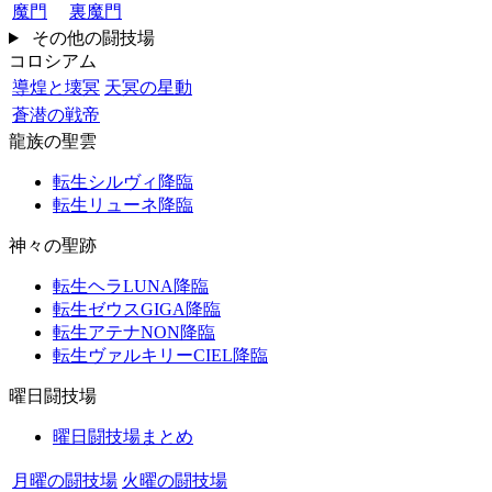
魔門
裏魔門
その他の闘技場
コロシアム
導煌と壊冥
天冥の星動
蒼潜の戦帝
龍族の聖雲
転生シルヴィ降臨
転生リューネ降臨
神々の聖跡
転生ヘラLUNA降臨
転生ゼウスGIGA降臨
転生アテナNON降臨
転生ヴァルキリーCIEL降臨
曜日闘技場
曜日闘技場まとめ
月曜の闘技場
火曜の闘技場