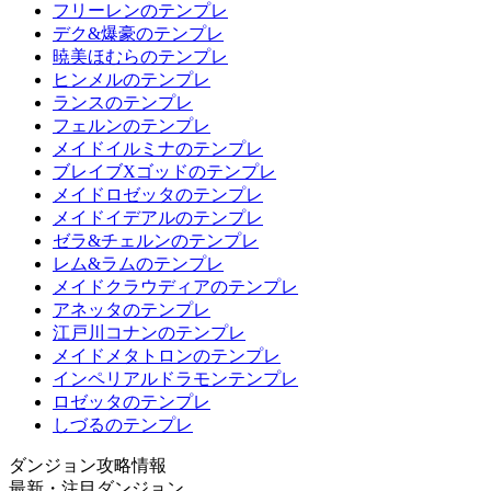
フリーレンのテンプレ
デク&爆豪のテンプレ
暁美ほむらのテンプレ
ヒンメルのテンプレ
ランスのテンプレ
フェルンのテンプレ
メイドイルミナのテンプレ
ブレイブXゴッドのテンプレ
メイドロゼッタのテンプレ
メイドイデアルのテンプレ
ゼラ&チェルンのテンプレ
レム&ラムのテンプレ
メイドクラウディアのテンプレ
アネッタのテンプレ
江戸川コナンのテンプレ
メイドメタトロンのテンプレ
インペリアルドラモンテンプレ
ロゼッタのテンプレ
しづるのテンプレ
ダンジョン攻略情報
最新・注目ダンジョン