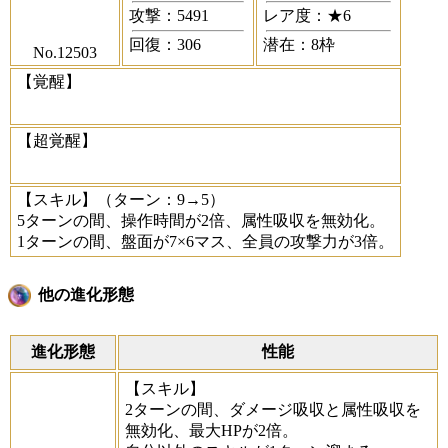
攻撃：5491
レア度：★6
回復：306
潜在：8枠
No.12503
【覚醒】
【超覚醒】
【スキル】
（ターン：9→5）
5ターンの間、操作時間が2倍、属性吸収を無効化。
1ターンの間、盤面が7×6マス、全員の攻撃力が3倍。
他の進化形態
進化形態
性能
【スキル】
2ターンの間、ダメージ吸収と属性吸収を
無効化、最大HPが2倍。