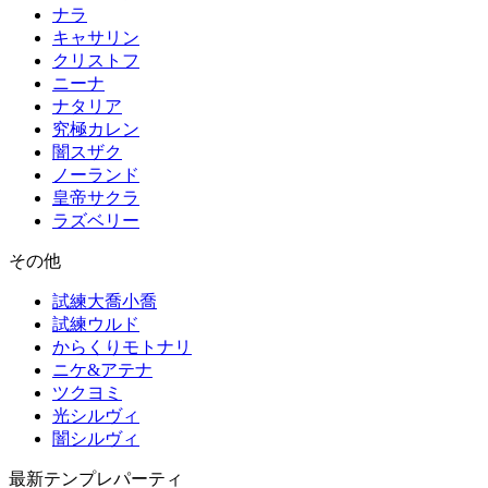
ナラ
キャサリン
クリストフ
ニーナ
ナタリア
究極カレン
闇スザク
ノーランド
皇帝サクラ
ラズベリー
その他
試練大喬小喬
試練ウルド
からくりモトナリ
ニケ&アテナ
ツクヨミ
光シルヴィ
闇シルヴィ
最新テンプレパーティ