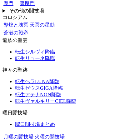
魔門
裏魔門
その他の闘技場
コロシアム
導煌と壊冥
天冥の星動
蒼潜の戦帝
龍族の聖雲
転生シルヴィ降臨
転生リューネ降臨
神々の聖跡
転生ヘラLUNA降臨
転生ゼウスGIGA降臨
転生アテナNON降臨
転生ヴァルキリーCIEL降臨
曜日闘技場
曜日闘技場まとめ
月曜の闘技場
火曜の闘技場