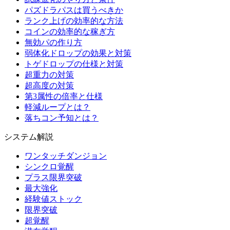
パズドラパスは買うべきか
ランク上げの効率的な方法
コインの効率的な稼ぎ方
無効パの作り方
弱体化ドロップの効果と対策
トゲドロップの仕様と対策
超重力の対策
超高度の対策
第3属性の倍率と仕様
軽減ループとは？
落ちコン予知とは？
システム解説
ワンタッチダンジョン
シンクロ覚醒
プラス限界突破
最大強化
経験値ストック
限界突破
超覚醒