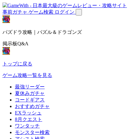
事前ガチャ
ゲーム検索
ログイン
パズドラ攻略｜パズル＆ドラゴンズ
掲示板Q&A
トップに戻る
ゲーム攻略一覧を見る
最強リーダー
夏休みガチャ
コードギアス
おすすめガチャ
EXラッシュ
8月クエスト
ワンタッチ
モンスター検索
アシスト検索