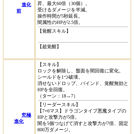
昇、最大60倍（30個）。
進化
受けるダメージを半減。
前
操作時間が5秒延長。
闇属性のHPが2.5倍。
【覚醒スキル】
【超覚醒】
【スキル】
ロックを解除し、盤面を闇回復に変化。
シールドを1つ破壊。
消せないドロップ、バインド、覚醒無効と
HPを全回復。
（ターン：18→7）
【リーダースキル】
【7×6マス】ドラゴンタイプ悪魔タイプの
究極
HPと攻撃力が5倍。
進化
闇を5個つなげて消すと攻撃力が7倍、固定
800万ダメージ。