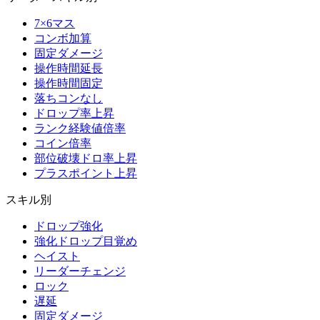
7×6マス
コンボ加算
固定ダメージ
操作時間延長
操作時間固定
落ちコンなし
ドロップ率上昇
ランク経験値倍率
コイン倍率
部位破壊ドロ率上昇
プラスポイント上昇
スキル別
ドロップ強化
強化ドロップ目覚め
ヘイスト
リーダーチェンジ
ロック
遅延
固定ダメージ