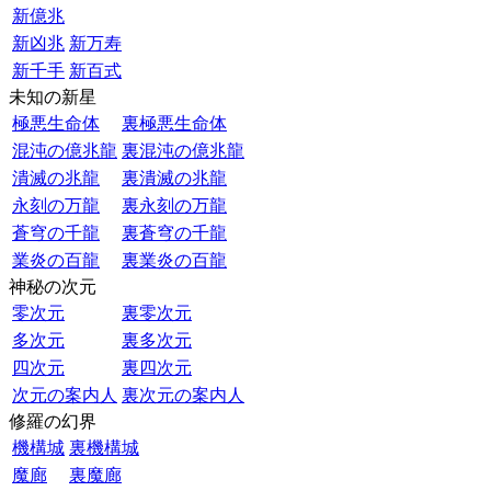
新億兆
新凶兆
新万寿
新千手
新百式
未知の新星
極悪生命体
裏極悪生命体
混沌の億兆龍
裏混沌の億兆龍
潰滅の兆龍
裏潰滅の兆龍
永刻の万龍
裏永刻の万龍
蒼穹の千龍
裏蒼穹の千龍
業炎の百龍
裏業炎の百龍
神秘の次元
零次元
裏零次元
多次元
裏多次元
四次元
裏四次元
次元の案内人
裏次元の案内人
修羅の幻界
機構城
裏機構城
魔廊
裏魔廊