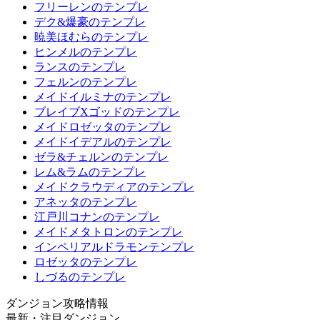
フリーレンのテンプレ
デク&爆豪のテンプレ
暁美ほむらのテンプレ
ヒンメルのテンプレ
ランスのテンプレ
フェルンのテンプレ
メイドイルミナのテンプレ
ブレイブXゴッドのテンプレ
メイドロゼッタのテンプレ
メイドイデアルのテンプレ
ゼラ&チェルンのテンプレ
レム&ラムのテンプレ
メイドクラウディアのテンプレ
アネッタのテンプレ
江戸川コナンのテンプレ
メイドメタトロンのテンプレ
インペリアルドラモンテンプレ
ロゼッタのテンプレ
しづるのテンプレ
ダンジョン攻略情報
最新・注目ダンジョン