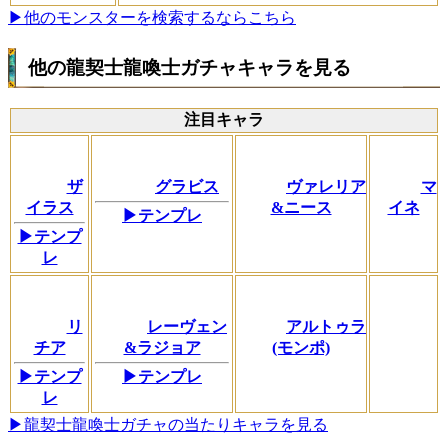
▶他のモンスターを検索するならこちら
他の龍契士龍喚士ガチャキャラを見る
注目キャラ
ザ
グラビス
ヴァレリア
マ
イラス
&ニース
イネ
▶テンプレ
▶テンプ
レ
リ
レーヴェン
アルトゥラ
チア
&ラジョア
(モンポ)
▶テンプ
▶テンプレ
レ
▶龍契士龍喚士ガチャの当たりキャラを見る