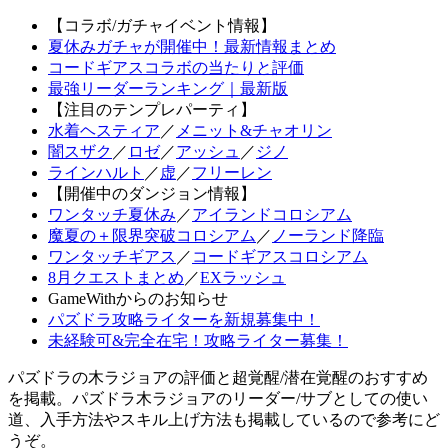
【コラボ/ガチャイベント情報】
夏休みガチャが開催中！最新情報まとめ
コードギアスコラボの当たりと評価
最強リーダーランキング｜最新版
【注目のテンプレパーティ】
水着ヘスティア
／
メニット&チャオリン
闇スザク
／
ロゼ
／
アッシュ
／
ジノ
ラインハルト
／
虚
／
フリーレン
【開催中のダンジョン情報】
ワンタッチ夏休み
／
アイランドコロシアム
魔夏の＋限界突破コロシアム
／
ノーランド降臨
ワンタッチギアス
／
コードギアスコロシアム
8月クエストまとめ
／
EXラッシュ
GameWithからのお知らせ
パズドラ攻略ライターを新規募集中！
未経験可&完全在宅！攻略ライター募集！
パズドラの木ラジョアの評価と超覚醒/潜在覚醒のおすすめ
を掲載。パズドラ木ラジョアのリーダー/サブとしての使い
道、入手方法やスキル上げ方法も掲載しているので参考にど
うぞ。