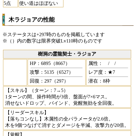
5点
使い道はほぼない
木ラジョアの性能
※ステータスは+297時のものを掲載しています
※（）内の数字は限界突破Lv110時のものです
樹洞の霊龍契士・ラジョア
HP：6895（8667）
属性：
/
/
攻撃：5135（6527）
レア度：★7
回復：297（297）
潜在：8枠
【スキル】
（ターン：7→5）
1ターンの間、操作時間が3倍、盤面が7×6マス。
消せないドロップ、バインド、覚醒無効を全回復。
【リーダースキル】
【落ちコンなし】木属性の全パラメータが2.6倍。
木を9個つなげて消すとダメージを半減、攻撃力が20倍。
【覚醒】