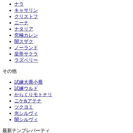
ナラ
キャサリン
クリストフ
ニーナ
ナタリア
究極カレン
闇スザク
ノーランド
皇帝サクラ
ラズベリー
その他
試練大喬小喬
試練ウルド
からくりモトナリ
ニケ&アテナ
ツクヨミ
光シルヴィ
闇シルヴィ
最新テンプレパーティ