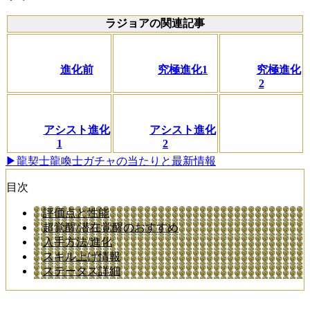
ラジョアの関連記事
進化前
究極進化1
究極進化
2
アシスト進化
アシスト進化
1
2
▶龍契士龍喚士ガチャの当たりと最新情報
目次
評価点と性能
超覚醒/潜在覚醒のおすすめ
入手方法/進化
スキル上げ情報
ステータス詳細