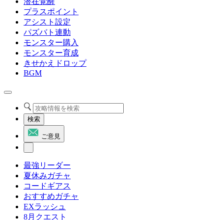
潜在覚醒
プラスポイント
アシスト設定
パズバト連動
モンスター購入
モンスター育成
きせかえドロップ
BGM
検索
ご意見
最強リーダー
夏休みガチャ
コードギアス
おすすめガチャ
EXラッシュ
8月クエスト