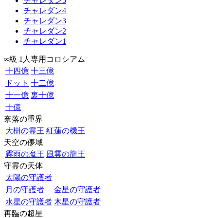
チャレダン5
チャレダン4
チャレダン3
チャレダン2
チャレダン1
∞級 1人専用コロシアム
十四億
十三億
ドット
十二億
十一億
裏十億
十億
奈落の重界
大樹の霊王
紅蓮の機王
天空の儚域
霧雨の魔王
風雲の龍王
守霊の天体
太陽の守護者
月の守護者
金星の守護者
水星の守護者
木星の守護者
再臨の超星