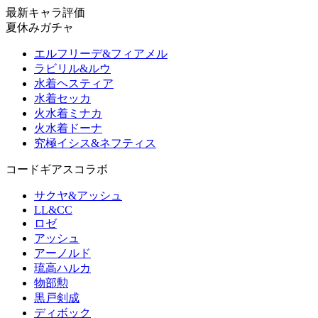
最新キャラ評価
夏休みガチャ
エルフリーデ&フィアメル
ラビリル&ルウ
水着ヘスティア
水着セッカ
火水着ミナカ
火水着ドーナ
究極イシス&ネフティス
コードギアスコラボ
サクヤ&アッシュ
LL&CC
ロゼ
アッシュ
アーノルド
琉高ハルカ
物部勲
黒戸剣成
ディボック