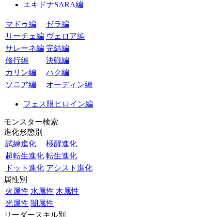
エキドナSARA編
マドゥ編
ゼラ編
リーチェ編
ヴェロア編
サレーネ編
完結編
修行編
決戦編
カリン編
ハク編
ソニア編
オーディン編
フェス限ヒロイン編
モンスター検索
進化形態別
試練進化
極醒進化
超転生進化
転生進化
ドット進化
アシスト進化
属性別
火属性
水属性
木属性
光属性
闇属性
リーダースキル別