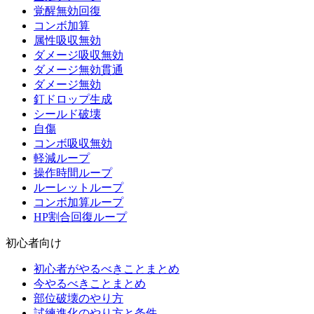
覚醒無効回復
コンボ加算
属性吸収無効
ダメージ吸収無効
ダメージ無効貫通
ダメージ無効
釘ドロップ生成
シールド破壊
自傷
コンボ吸収無効
軽減ループ
操作時間ループ
ルーレットループ
コンボ加算ループ
HP割合回復ループ
初心者向け
初心者がやるべきことまとめ
今やるべきことまとめ
部位破壊のやり方
試練進化のやり方と条件