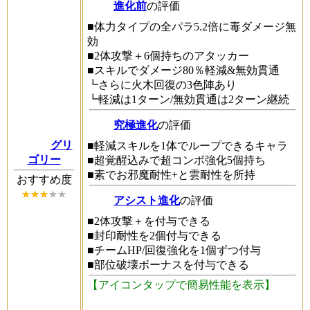
進化前
の評価
■体力タイプの全パラ5.2倍に毒ダメージ無
効
■2体攻撃＋6個持ちのアタッカー
■スキルでダメージ80％軽減&無効貫通
┗さらに火木回復の3色陣あり
┗軽減は1ターン/無効貫通は2ターン継続
究極進化
の評価
グリ
■軽減スキルを1体でループできるキャラ
ゴリー
■超覚醒込みで超コンボ強化5個持ち
■素でお邪魔耐性+と雲耐性を所持
おすすめ度
アシスト進化
の評価
■2体攻撃＋を付与できる
■封印耐性を2個付与できる
■チームHP/回復強化を1個ずつ付与
■部位破壊ボーナスを付与できる
【アイコンタップで簡易性能を表示】