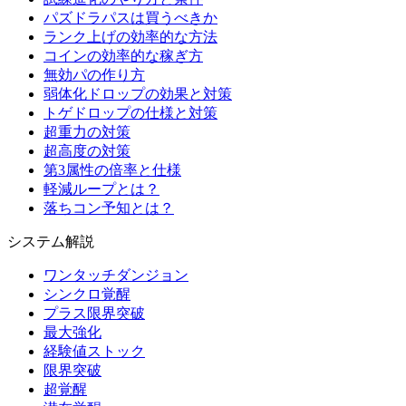
パズドラパスは買うべきか
ランク上げの効率的な方法
コインの効率的な稼ぎ方
無効パの作り方
弱体化ドロップの効果と対策
トゲドロップの仕様と対策
超重力の対策
超高度の対策
第3属性の倍率と仕様
軽減ループとは？
落ちコン予知とは？
システム解説
ワンタッチダンジョン
シンクロ覚醒
プラス限界突破
最大強化
経験値ストック
限界突破
超覚醒