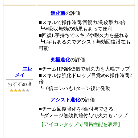
進化前
の評価
■スキルで操作時間/回復力/闇攻撃力3倍
┗W吸収無効の効果もあって便利
■回復L字持ちでスキブや耐久力を盛れる
┗L字もあるのでアシスト無効回復潜在も
可能
究極進化
の評価
エレ
■チームHP強化5個で耐久力を大幅アップ
メイ
■スキルは強化ドロップ目覚め&操作時間2
倍
おすすめ度
┗10倍エンハも1ターン後に発動
アシスト進化
の評価
■チーム回復強化を4個付与できる
┗ダメージ無効貫通付与で火力もアップ
【アイコンタップで簡易性能を表示】