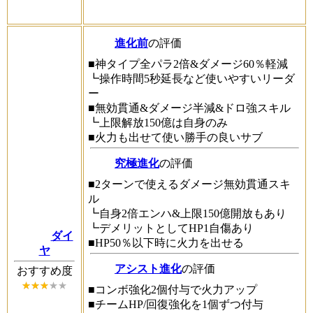
進化前
の評価
■神タイプ全パラ2倍&ダメージ60％軽減
┗操作時間5秒延長など使いやすいリーダ
ー
■無効貫通&ダメージ半減&ドロ強スキル
┗上限解放150億は自身のみ
■火力も出せて使い勝手の良いサブ
究極進化
の評価
■2ターンで使えるダメージ無効貫通スキ
ル
┗自身2倍エンハ&上限150億開放もあり
┗デメリットとしてHP1自傷あり
ダイ
■HP50％以下時に火力を出せる
ヤ
アシスト進化
の評価
おすすめ度
■コンボ強化2個付与で火力アップ
■チームHP/回復強化を1個ずつ付与