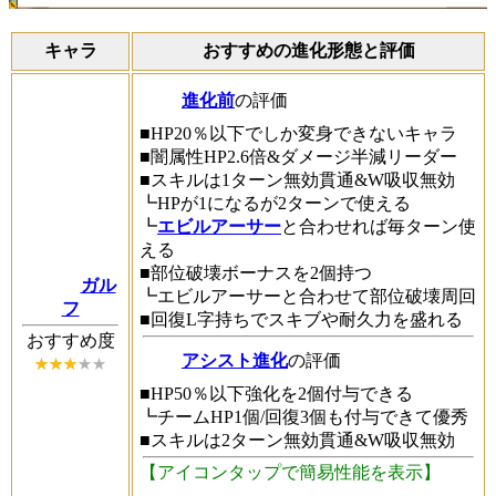
キャラ
おすすめの進化形態と評価
進化前
の評価
■HP20％以下でしか変身できないキャラ
■闇属性HP2.6倍&ダメージ半減リーダー
■スキルは1ターン無効貫通&W吸収無効
┗HPが1になるが2ターンで使える
┗
エビルアーサー
と合わせれば毎ターン使
える
■部位破壊ボーナスを2個持つ
ガル
┗エビルアーサーと合わせて部位破壊周回
フ
■回復L字持ちでスキブや耐久力を盛れる
おすすめ度
アシスト進化
の評価
■HP50％以下強化を2個付与できる
┗チームHP1個/回復3個も付与できて優秀
■スキルは2ターン無効貫通&W吸収無効
【アイコンタップで簡易性能を表示】