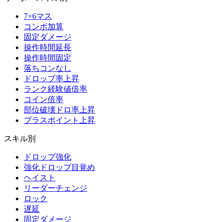
7×6マス
コンボ加算
固定ダメージ
操作時間延長
操作時間固定
落ちコンなし
ドロップ率上昇
ランク経験値倍率
コイン倍率
部位破壊ドロ率上昇
プラスポイント上昇
スキル別
ドロップ強化
強化ドロップ目覚め
ヘイスト
リーダーチェンジ
ロック
遅延
固定ダメージ