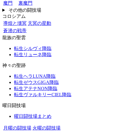
魔門
裏魔門
その他の闘技場
コロシアム
導煌と壊冥
天冥の星動
蒼潜の戦帝
龍族の聖雲
転生シルヴィ降臨
転生リューネ降臨
神々の聖跡
転生ヘラLUNA降臨
転生ゼウスGIGA降臨
転生アテナNON降臨
転生ヴァルキリーCIEL降臨
曜日闘技場
曜日闘技場まとめ
月曜の闘技場
火曜の闘技場