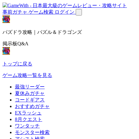
事前ガチャ
ゲーム検索
ログイン
パズドラ攻略｜パズル＆ドラゴンズ
掲示板Q&A
トップに戻る
ゲーム攻略一覧を見る
最強リーダー
夏休みガチャ
コードギアス
おすすめガチャ
EXラッシュ
8月クエスト
ワンタッチ
モンスター検索
アシスト検索