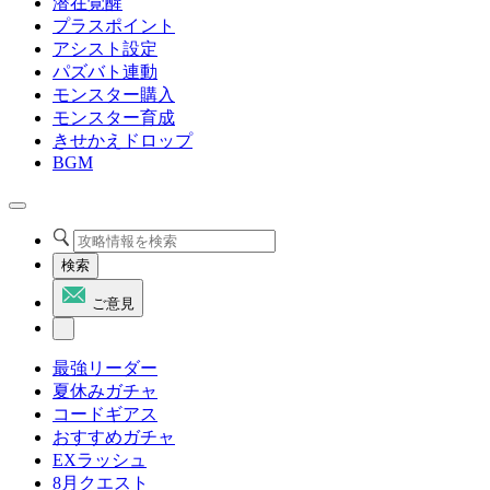
潜在覚醒
プラスポイント
アシスト設定
パズバト連動
モンスター購入
モンスター育成
きせかえドロップ
BGM
検索
ご意見
最強リーダー
夏休みガチャ
コードギアス
おすすめガチャ
EXラッシュ
8月クエスト