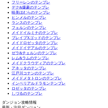
フリーレンのテンプレ
デク&爆豪のテンプレ
暁美ほむらのテンプレ
ヒンメルのテンプレ
ランスのテンプレ
フェルンのテンプレ
メイドイルミナのテンプレ
ブレイブXゴッドのテンプレ
メイドロゼッタのテンプレ
メイドイデアルのテンプレ
ゼラ&チェルンのテンプレ
レム&ラムのテンプレ
メイドクラウディアのテンプレ
アネッタのテンプレ
江戸川コナンのテンプレ
メイドメタトロンのテンプレ
インペリアルドラモンテンプレ
ロゼッタのテンプレ
しづるのテンプレ
ダンジョン攻略情報
最新・注目ダンジョン