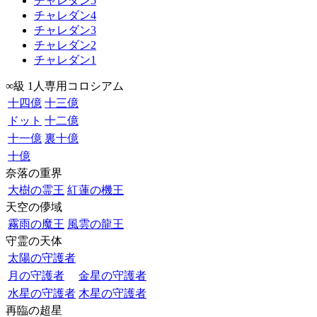
チャレダン5
チャレダン4
チャレダン3
チャレダン2
チャレダン1
∞級 1人専用コロシアム
十四億
十三億
ドット
十二億
十一億
裏十億
十億
奈落の重界
大樹の霊王
紅蓮の機王
天空の儚域
霧雨の魔王
風雲の龍王
守霊の天体
太陽の守護者
月の守護者
金星の守護者
水星の守護者
木星の守護者
再臨の超星