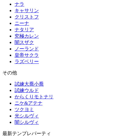
ナラ
キャサリン
クリストフ
ニーナ
ナタリア
究極カレン
闇スザク
ノーランド
皇帝サクラ
ラズベリー
その他
試練大喬小喬
試練ウルド
からくりモトナリ
ニケ&アテナ
ツクヨミ
光シルヴィ
闇シルヴィ
最新テンプレパーティ