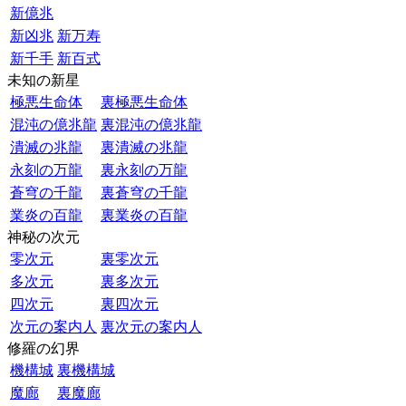
新億兆
新凶兆
新万寿
新千手
新百式
未知の新星
極悪生命体
裏極悪生命体
混沌の億兆龍
裏混沌の億兆龍
潰滅の兆龍
裏潰滅の兆龍
永刻の万龍
裏永刻の万龍
蒼穹の千龍
裏蒼穹の千龍
業炎の百龍
裏業炎の百龍
神秘の次元
零次元
裏零次元
多次元
裏多次元
四次元
裏四次元
次元の案内人
裏次元の案内人
修羅の幻界
機構城
裏機構城
魔廊
裏魔廊