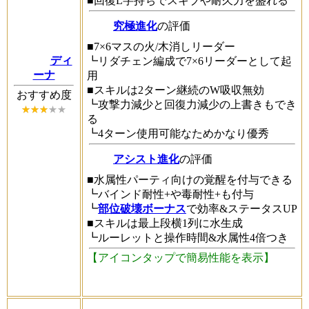
■回復L字持ちでスキブや耐久力を盛れる
究極進化
の評価
■7×6マスの火/木消しリーダー
ディ
┗リダチェン編成で7×6リーダーとして起
ーナ
用
■スキルは2ターン継続のW吸収無効
おすすめ度
┗攻撃力減少と回復力減少の上書きもでき
る
┗4ターン使用可能なためかなり優秀
アシスト進化
の評価
■水属性パーティ向けの覚醒を付与できる
┗バインド耐性+や毒耐性+も付与
┗
部位破壊ボーナス
で効率&ステータスUP
■スキルは最上段横1列に水生成
┗ルーレットと操作時間&水属性4倍つき
【アイコンタップで簡易性能を表示】