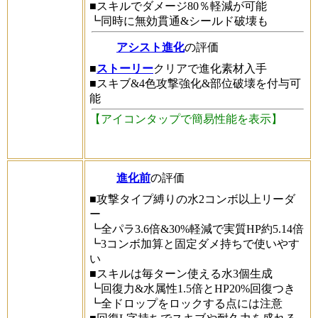
■スキルでダメージ80％軽減が可能
┗同時に無効貫通&シールド破壊も
アシスト進化
の評価
■
ストーリー
クリアで進化素材入手
■スキブ&4色攻撃強化&部位破壊を付与可
能
【アイコンタップで簡易性能を表示】
進化前
の評価
■攻撃タイプ縛りの水2コンボ以上リーダ
ー
┗全パラ3.6倍&30%軽減で実質HP約5.14倍
┗3コンボ加算と固定ダメ持ちで使いやす
い
■スキルは毎ターン使える水3個生成
┗回復力&水属性1.5倍とHP20%回復つき
┗全ドロップをロックする点には注意