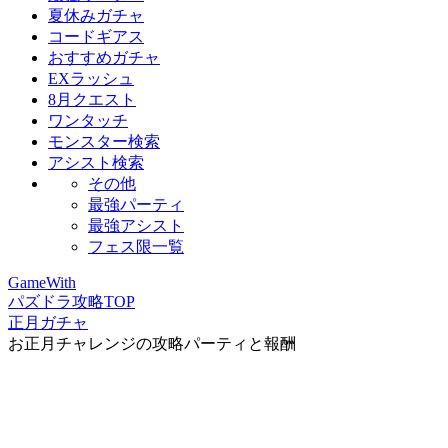
夏休みガチャ
コードギアス
おすすめガチャ
EXラッシュ
8月クエスト
ワンタッチ
モンスター検索
アシスト検索
その他
最強パーティ
最強アシスト
フェス限一覧
GameWith
パズドラ攻略TOP
正月ガチャ
お正月チャレンジの攻略パーティと報酬