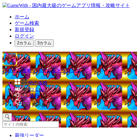
ホーム
ゲーム検索
新規登録
ログイン
2カラム
3カラム
パズドラ攻略｜パズル＆ドラゴンズ
他の攻略
コミュ
速報
掲示板
最強リーダー