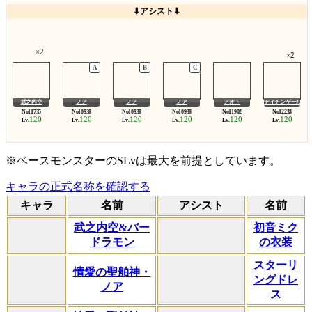
⬇アシスト⬇
×2
×2
武之内空
ノア
ノア
ノア
アオト
ナイチンゲール
120
120
120
120
120
120
Lv.
Lv.
Lv.
Lv.
Lv.
Lv.
※ベースモンスターのSLvは最大を前提としています。
キャラの正式名称を確認する
キャラ
名前
アシスト
名前
武之内空&バー
初音ミク
ドラモン
の衣装
スターリ
情愛の聖舶神・
ングドレ
ノア
ス