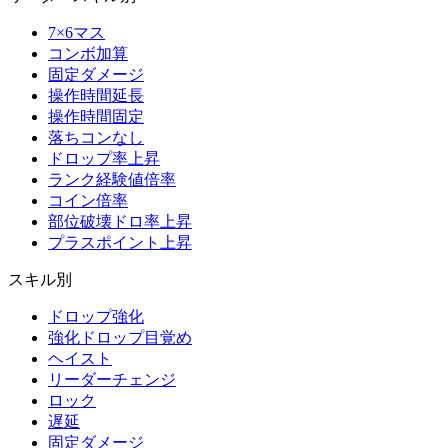
7×6マス
コンボ加算
固定ダメージ
操作時間延長
操作時間固定
落ちコンなし
ドロップ率上昇
ランク経験値倍率
コイン倍率
部位破壊ドロ率上昇
プラスポイント上昇
スキル別
ドロップ強化
強化ドロップ目覚め
ヘイスト
リーダーチェンジ
ロック
遅延
固定ダメージ