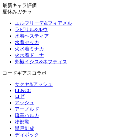
最新キャラ評価
夏休みガチャ
エルフリーデ&フィアメル
ラビリル&ルウ
水着ヘスティア
水着セッカ
火水着ミナカ
火水着ドーナ
究極イシス&ネフティス
コードギアスコラボ
サクヤ&アッシュ
LL&CC
ロゼ
アッシュ
アーノルド
琉高ハルカ
物部勲
黒戸剣成
ディボック