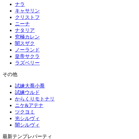
ナラ
キャサリン
クリストフ
ニーナ
ナタリア
究極カレン
闇スザク
ノーランド
皇帝サクラ
ラズベリー
その他
試練大喬小喬
試練ウルド
からくりモトナリ
ニケ&アテナ
ツクヨミ
光シルヴィ
闇シルヴィ
最新テンプレパーティ