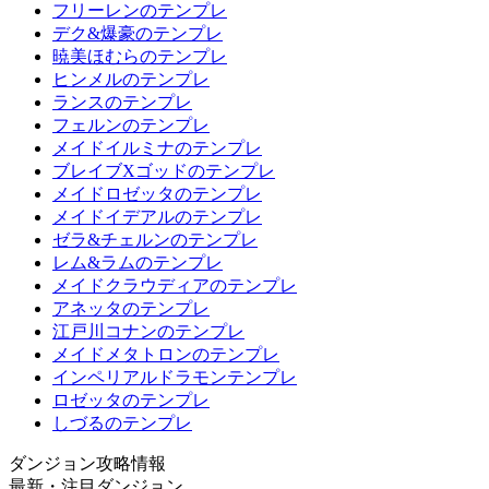
フリーレンのテンプレ
デク&爆豪のテンプレ
暁美ほむらのテンプレ
ヒンメルのテンプレ
ランスのテンプレ
フェルンのテンプレ
メイドイルミナのテンプレ
ブレイブXゴッドのテンプレ
メイドロゼッタのテンプレ
メイドイデアルのテンプレ
ゼラ&チェルンのテンプレ
レム&ラムのテンプレ
メイドクラウディアのテンプレ
アネッタのテンプレ
江戸川コナンのテンプレ
メイドメタトロンのテンプレ
インペリアルドラモンテンプレ
ロゼッタのテンプレ
しづるのテンプレ
ダンジョン攻略情報
最新・注目ダンジョン