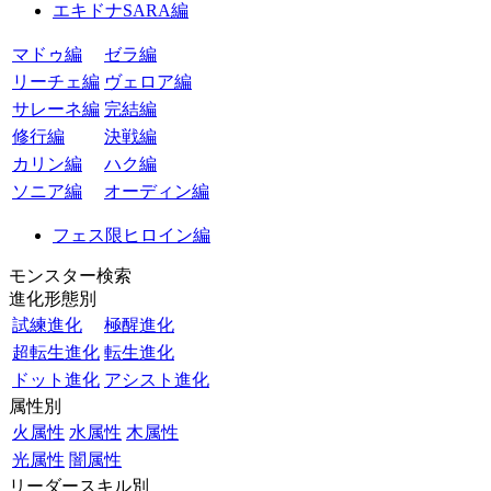
エキドナSARA編
マドゥ編
ゼラ編
リーチェ編
ヴェロア編
サレーネ編
完結編
修行編
決戦編
カリン編
ハク編
ソニア編
オーディン編
フェス限ヒロイン編
モンスター検索
進化形態別
試練進化
極醒進化
超転生進化
転生進化
ドット進化
アシスト進化
属性別
火属性
水属性
木属性
光属性
闇属性
リーダースキル別