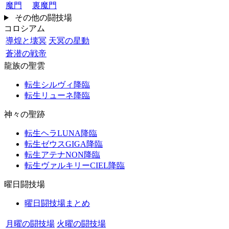
魔門
裏魔門
その他の闘技場
コロシアム
導煌と壊冥
天冥の星動
蒼潜の戦帝
龍族の聖雲
転生シルヴィ降臨
転生リューネ降臨
神々の聖跡
転生ヘラLUNA降臨
転生ゼウスGIGA降臨
転生アテナNON降臨
転生ヴァルキリーCIEL降臨
曜日闘技場
曜日闘技場まとめ
月曜の闘技場
火曜の闘技場