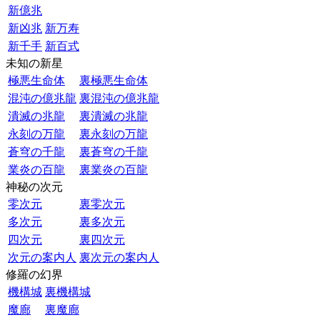
新億兆
新凶兆
新万寿
新千手
新百式
未知の新星
極悪生命体
裏極悪生命体
混沌の億兆龍
裏混沌の億兆龍
潰滅の兆龍
裏潰滅の兆龍
永刻の万龍
裏永刻の万龍
蒼穹の千龍
裏蒼穹の千龍
業炎の百龍
裏業炎の百龍
神秘の次元
零次元
裏零次元
多次元
裏多次元
四次元
裏四次元
次元の案内人
裏次元の案内人
修羅の幻界
機構城
裏機構城
魔廊
裏魔廊