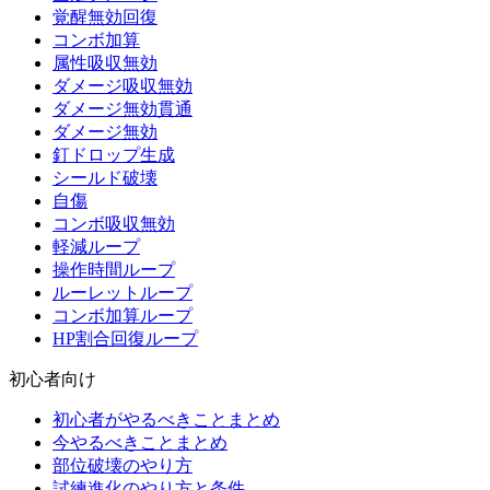
覚醒無効回復
コンボ加算
属性吸収無効
ダメージ吸収無効
ダメージ無効貫通
ダメージ無効
釘ドロップ生成
シールド破壊
自傷
コンボ吸収無効
軽減ループ
操作時間ループ
ルーレットループ
コンボ加算ループ
HP割合回復ループ
初心者向け
初心者がやるべきことまとめ
今やるべきことまとめ
部位破壊のやり方
試練進化のやり方と条件