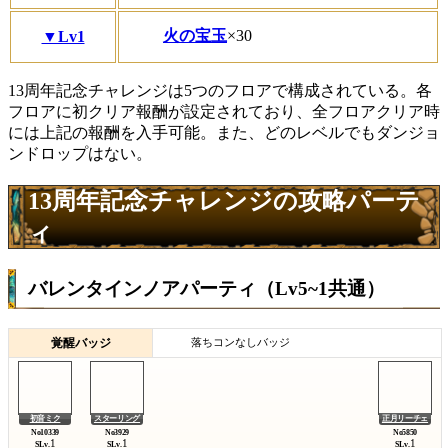
火の宝玉
×30
▼Lv1
13周年記念チャレンジは5つのフロアで構成されている。各
フロアに初クリア報酬が設定されており、全フロアクリア時
には上記の報酬を入手可能。また、どのレベルでもダンジョ
ンドロップはない。
13周年記念チャレンジの攻略パーテ
ィ
バレンタインノアパーティ（Lv5~1共通）
覚醒バッジ
落ちコンなしバッジ
初音ミク
スターリング
正月リーチェ
1
1
1
SLv.
SLv.
SLv.