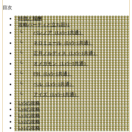
目次
特徴と報酬
攻略パーティと立ち回り
┗
バレノア（Lv5~1共通）
┗
ネロミェール（Lv5~1共通）
┗
正月ノルディス（Lv5~1共通）
┗
オメガモン（Lv5~1共通）
┗
F91（Lv5~1共通）
┗
ベル（Lv5~1共通）
┗
アイズ（Lv5~1共通）
Lv5の攻略
Lv4の攻略
Lv3の攻略
Lv2の攻略
Lv1の攻略