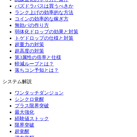
パズドラパスは買うべきか
ランク上げの効率的な方法
コインの効率的な稼ぎ方
無効パの作り方
弱体化ドロップの効果と対策
トゲドロップの仕様と対策
超重力の対策
超高度の対策
第3属性の倍率と仕様
軽減ループとは？
落ちコン予知とは？
システム解説
ワンタッチダンジョン
シンクロ覚醒
プラス限界突破
最大強化
経験値ストック
限界突破
超覚醒