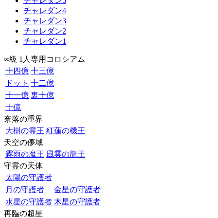
チャレダン5
チャレダン4
チャレダン3
チャレダン2
チャレダン1
∞級 1人専用コロシアム
十四億
十三億
ドット
十二億
十一億
裏十億
十億
奈落の重界
大樹の霊王
紅蓮の機王
天空の儚域
霧雨の魔王
風雲の龍王
守霊の天体
太陽の守護者
月の守護者
金星の守護者
水星の守護者
木星の守護者
再臨の超星