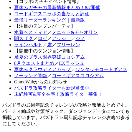
【コラボ/ガチャイベント情報】
夏休みガチャの最新情報まとめ！8/7開催
コードギアスコラボの当たりと評価
最強リーダーランキング｜最新版
【注目のテンプレパーティ】
水着ヘスティア
／
メニット&チャオリン
闇スザク
／
ロゼ
／
アッシュ
／
ジノ
ラインハルト
／
虚
／
フリーレン
【開催中のダンジョン情報】
魔夏のプラス限界突破コロシアム
8月クエストまとめ
／
EXラッシュ
夏休みクラウディアカップ
／
ワンタッチコードギアス
ノーランド降臨
／
コードギアスコロシアム
GameWithからのお知らせ
パズドラ攻略ライターを新規募集中！
未経験可&完全在宅！攻略ライター募集！
パズドラの13周年記念チャレンジの攻略と報酬まとめです。
パーティ編成や対策ギミック、ダンジョンデータについても
掲載しています。パズドラ13周年記念チャレンジ攻略の参考
にしてください。