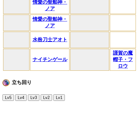
情愛の聖舶神・
ノア
情愛の聖舶神・
ノア
水咎刀士アオト
謹賀の魔
ナイチンゲール
帽子・フ
ロウ
立ち回り
Lv5
Lv4
Lv3
Lv2
Lv1