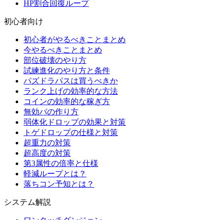
HP割合回復ループ
初心者向け
初心者がやるべきことまとめ
今やるべきことまとめ
部位破壊のやり方
試練進化のやり方と条件
パズドラパスは買うべきか
ランク上げの効率的な方法
コインの効率的な稼ぎ方
無効パの作り方
弱体化ドロップの効果と対策
トゲドロップの仕様と対策
超重力の対策
超高度の対策
第3属性の倍率と仕様
軽減ループとは？
落ちコン予知とは？
システム解説