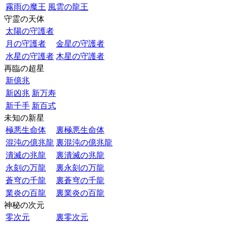
霧雨の魔王
風雲の龍王
守霊の天体
太陽の守護者
月の守護者
金星の守護者
水星の守護者
木星の守護者
再臨の超星
新億兆
新凶兆
新万寿
新千手
新百式
未知の新星
極悪生命体
裏極悪生命体
混沌の億兆龍
裏混沌の億兆龍
潰滅の兆龍
裏潰滅の兆龍
永刻の万龍
裏永刻の万龍
蒼穹の千龍
裏蒼穹の千龍
業炎の百龍
裏業炎の百龍
神秘の次元
零次元
裏零次元