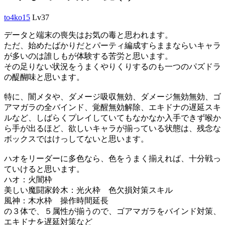
to4ko15
Lv37
データと端末の喪失はお気の毒と思われます。
ただ、始めたばかりだとパーティ編成すらままならいキャラ
が多いのは誰しもが体験する苦労と思います。
その足りない状況をうまくやりくりするのも一つのパズドラ
の醍醐味と思います。
特に、闇メタや、ダメージ吸収無効、ダメージ無効無効、ゴ
アマガラの全バインド、覚醒無効解除、エキドナの遅延スキ
ルなど、しばらくプレイしていてもなかなか入手できず喉か
ら手が出るほど、欲しいキャラが揃っている状態は、残念な
ボックスではけっしてないと思います。
ハオをリーダーに多色なら、色をうまく揃えれば、十分戦っ
ていけると思います。
ハオ：火闇枠
美しい魔闘家鈴木：光火枠 色欠損対策スキル
風神：木水枠 操作時間延長
の３体で、５属性が揃うので、ゴアマガラをバインド対策、
エキドナを遅延対策など