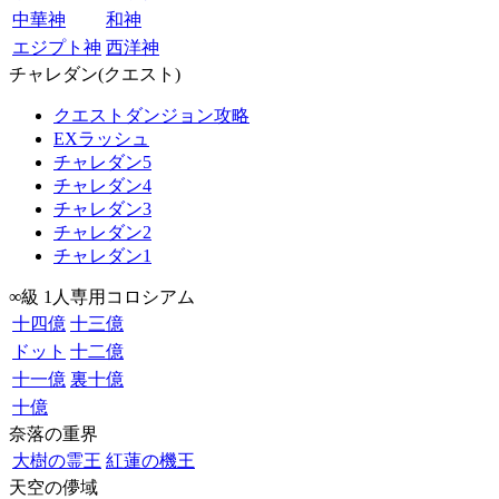
中華神
和神
エジプト神
西洋神
チャレダン(クエスト)
クエストダンジョン攻略
EXラッシュ
チャレダン5
チャレダン4
チャレダン3
チャレダン2
チャレダン1
∞級 1人専用コロシアム
十四億
十三億
ドット
十二億
十一億
裏十億
十億
奈落の重界
大樹の霊王
紅蓮の機王
天空の儚域