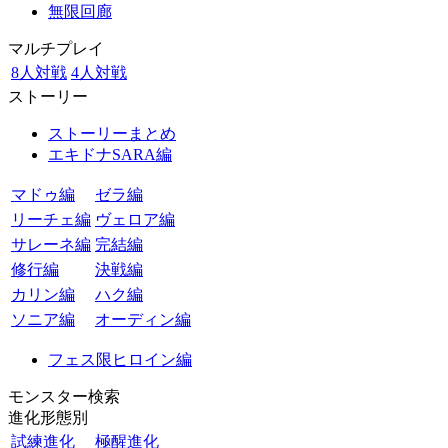
無限回廊
マルチプレイ
8人対戦
4人対戦
ストーリー
ストーリーまとめ
エキドナSARA編
マドゥ編
ゼラ編
リーチェ編
ヴェロア編
サレーネ編
完結編
修行編
決戦編
カリン編
ハク編
ソニア編
オーディン編
フェス限ヒロイン編
モンスター検索
進化形態別
試練進化
極醒進化