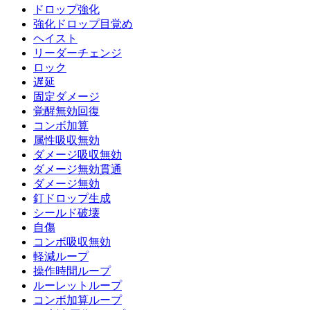
ドロップ強化
強化ドロップ目覚め
ヘイスト
リーダーチェンジ
ロック
遅延
固定ダメージ
覚醒無効回復
コンボ加算
属性吸収無効
ダメージ吸収無効
ダメージ無効貫通
ダメージ無効
釘ドロップ生成
シールド破壊
自傷
コンボ吸収無効
軽減ループ
操作時間ループ
ルーレットループ
コンボ加算ループ