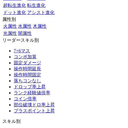
超転生進化
転生進化
ドット進化
アシスト進化
属性別
火属性
水属性
木属性
光属性
闇属性
リーダースキル別
7×6マス
コンボ加算
固定ダメージ
操作時間延長
操作時間固定
落ちコンなし
ドロップ率上昇
ランク経験値倍率
コイン倍率
部位破壊ドロ率上昇
プラスポイント上昇
スキル別