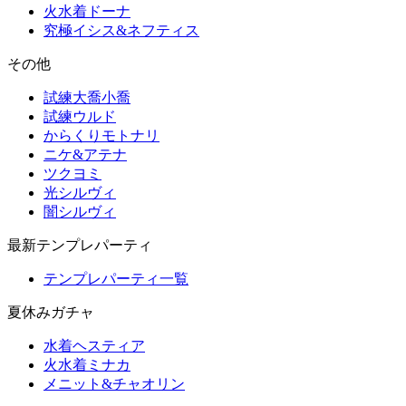
火水着ドーナ
究極イシス&ネフティス
その他
試練大喬小喬
試練ウルド
からくりモトナリ
ニケ&アテナ
ツクヨミ
光シルヴィ
闇シルヴィ
最新テンプレパーティ
テンプレパーティ一覧
夏休みガチャ
水着ヘスティア
火水着ミナカ
メニット&チャオリン