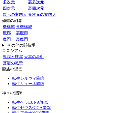
多次元
裏多次元
四次元
裏四次元
次元の案内人
裏次元の案内人
修羅の幻界
機構城
裏機構城
魔廊
裏魔廊
魔門
裏魔門
その他の闘技場
コロシアム
導煌と壊冥
天冥の星動
蒼潜の戦帝
龍族の聖雲
転生シルヴィ降臨
転生リューネ降臨
神々の聖跡
転生ヘラLUNA降臨
転生ゼウスGIGA降臨
転生アテナNON降臨