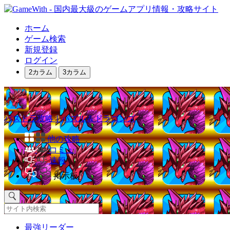
ホーム
ゲーム検索
新規登録
ログイン
2カラム
3カラム
パズドラ攻略｜パズル＆ドラゴンズ
他の攻略
コミュ
速報
掲示板
最強リーダー