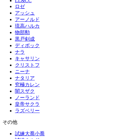
LL&CC
ロゼ
アッシュ
アーノルド
琉高ハルカ
物部勲
黒戸剣成
ディボック
ナラ
キャサリン
クリストフ
ニーナ
ナタリア
究極カレン
闇スザク
ノーランド
皇帝サクラ
ラズベリー
その他
試練大喬小喬