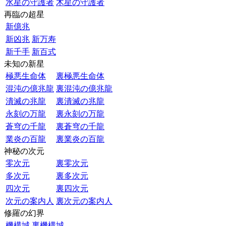
水星の守護者
木星の守護者
再臨の超星
新億兆
新凶兆
新万寿
新千手
新百式
未知の新星
極悪生命体
裏極悪生命体
混沌の億兆龍
裏混沌の億兆龍
潰滅の兆龍
裏潰滅の兆龍
永刻の万龍
裏永刻の万龍
蒼穹の千龍
裏蒼穹の千龍
業炎の百龍
裏業炎の百龍
神秘の次元
零次元
裏零次元
多次元
裏多次元
四次元
裏四次元
次元の案内人
裏次元の案内人
修羅の幻界
機構城
裏機構城