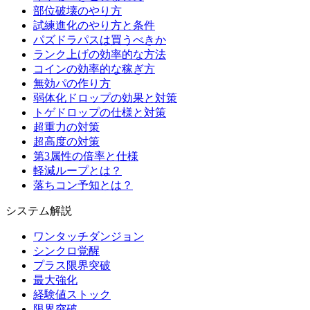
部位破壊のやり方
試練進化のやり方と条件
パズドラパスは買うべきか
ランク上げの効率的な方法
コインの効率的な稼ぎ方
無効パの作り方
弱体化ドロップの効果と対策
トゲドロップの仕様と対策
超重力の対策
超高度の対策
第3属性の倍率と仕様
軽減ループとは？
落ちコン予知とは？
システム解説
ワンタッチダンジョン
シンクロ覚醒
プラス限界突破
最大強化
経験値ストック
限界突破