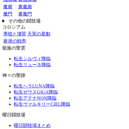
魔廊
裏魔廊
魔門
裏魔門
その他の闘技場
コロシアム
導煌と壊冥
天冥の星動
蒼潜の戦帝
龍族の聖雲
転生シルヴィ降臨
転生リューネ降臨
神々の聖跡
転生ヘラLUNA降臨
転生ゼウスGIGA降臨
転生アテナNON降臨
転生ヴァルキリーCIEL降臨
曜日闘技場
曜日闘技場まとめ