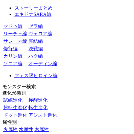
ストーリーまとめ
エキドナSARA編
マドゥ編
ゼラ編
リーチェ編
ヴェロア編
サレーネ編
完結編
修行編
決戦編
カリン編
ハク編
ソニア編
オーディン編
フェス限ヒロイン編
モンスター検索
進化形態別
試練進化
極醒進化
超転生進化
転生進化
ドット進化
アシスト進化
属性別
火属性
水属性
木属性