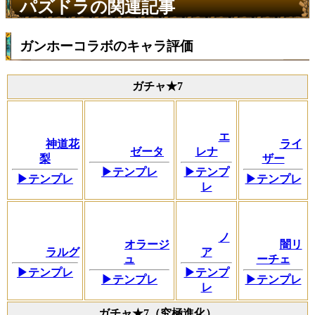
パズドラの関連記事
ガンホーコラボのキャラ評価
ガチャ★7
エ
神道花
ライ
ゼータ
レナ
梨
ザー
▶テンプレ
▶テンプ
▶テンプレ
▶テンプレ
レ
ノ
オラージ
闇リ
ラルグ
ア
ュ
ーチェ
▶テンプレ
▶テンプ
▶テンプレ
▶テンプレ
レ
ガチャ★7（究極進化）