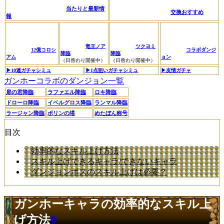
当たりと最新情
交換おすすめ
報
竜王ノア
ツクヨミ
12億コロシ
コラボダンジ
降臨
降臨
アム
ョン
（日替わり開催中）
（日替わり開催中）
▶︎10連ガチャシミュ
▶︎1点狙いガチャシミュ
▶︎友情ガチャ
ガンホーコラボのダンジョン一覧
扉の君降臨
ラファエル降臨
ロキ降臨
ドローロ降臨
イベルグロス降臨
ランマル降臨
ラージャン降臨
ポリンの塔
めたぼん称号
目次
効率的なスキル上げ方法
スキル上げできるキャラ/できないキャラ
ダンジョンボスのスキル上げは必要？
ガンホーキャラの効率的なスキル上
げ方法
0