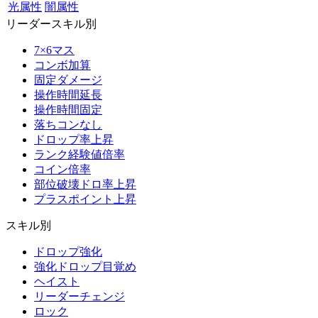
光属性
闇属性
リーダースキル別
7×6マス
コンボ加算
固定ダメージ
操作時間延長
操作時間固定
落ちコンなし
ドロップ率上昇
ランク経験値倍率
コイン倍率
部位破壊ドロ率上昇
プラスポイント上昇
スキル別
ドロップ強化
強化ドロップ目覚め
ヘイスト
リーダーチェンジ
ロック