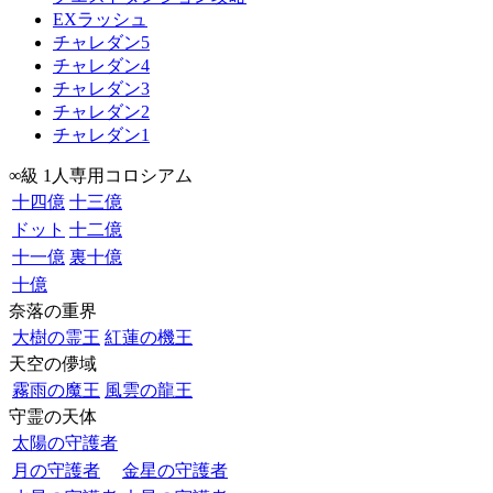
EXラッシュ
チャレダン5
チャレダン4
チャレダン3
チャレダン2
チャレダン1
∞級 1人専用コロシアム
十四億
十三億
ドット
十二億
十一億
裏十億
十億
奈落の重界
大樹の霊王
紅蓮の機王
天空の儚域
霧雨の魔王
風雲の龍王
守霊の天体
太陽の守護者
月の守護者
金星の守護者