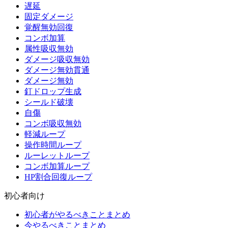
遅延
固定ダメージ
覚醒無効回復
コンボ加算
属性吸収無効
ダメージ吸収無効
ダメージ無効貫通
ダメージ無効
釘ドロップ生成
シールド破壊
自傷
コンボ吸収無効
軽減ループ
操作時間ループ
ルーレットループ
コンボ加算ループ
HP割合回復ループ
初心者向け
初心者がやるべきことまとめ
今やるべきことまとめ