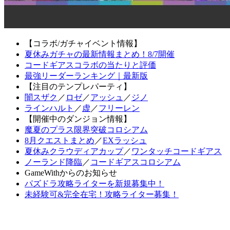
【コラボ/ガチャイベント情報】
夏休みガチャの最新情報まとめ！8/7開催
コードギアスコラボの当たりと評価
最強リーダーランキング｜最新版
【注目のテンプレパーティ】
闇スザク
／
ロゼ
／
アッシュ
／
ジノ
ラインハルト
／
虚
／
フリーレン
【開催中のダンジョン情報】
魔夏のプラス限界突破コロシアム
8月クエストまとめ
／
EXラッシュ
夏休みクラウディアカップ
／
ワンタッチコードギアス
ノーランド降臨
／
コードギアスコロシアム
GameWithからのお知らせ
パズドラ攻略ライターを新規募集中！
未経験可&完全在宅！攻略ライター募集！