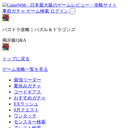
事前ガチャ
ゲーム検索
ログイン
パズドラ攻略｜パズル＆ドラゴンズ
掲示板Q&A
トップに戻る
ゲーム攻略一覧を見る
最強リーダー
夏休みガチャ
コードギアス
おすすめガチャ
EXラッシュ
8月クエスト
ワンタッチ
モンスター検索
アシスト検索