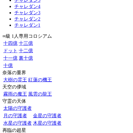
チャレダン5
チャレダン4
チャレダン3
チャレダン2
チャレダン1
∞級 1人専用コロシアム
十四億
十三億
ドット
十二億
十一億
裏十億
十億
奈落の重界
大樹の霊王
紅蓮の機王
天空の儚域
霧雨の魔王
風雲の龍王
守霊の天体
太陽の守護者
月の守護者
金星の守護者
水星の守護者
木星の守護者
再臨の超星