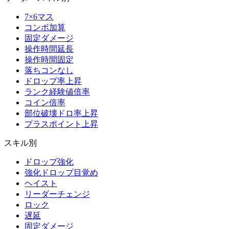
7×6マス
コンボ加算
固定ダメージ
操作時間延長
操作時間固定
落ちコンなし
ドロップ率上昇
ランク経験値倍率
コイン倍率
部位破壊ドロ率上昇
プラスポイント上昇
スキル別
ドロップ強化
強化ドロップ目覚め
ヘイスト
リーダーチェンジ
ロック
遅延
固定ダメージ