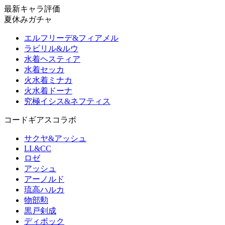
最新キャラ評価
夏休みガチャ
エルフリーデ&フィアメル
ラビリル&ルウ
水着ヘスティア
水着セッカ
火水着ミナカ
火水着ドーナ
究極イシス&ネフティス
コードギアスコラボ
サクヤ&アッシュ
LL&CC
ロゼ
アッシュ
アーノルド
琉高ハルカ
物部勲
黒戸剣成
ディボック