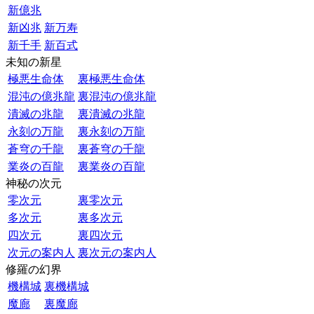
新億兆
新凶兆
新万寿
新千手
新百式
未知の新星
極悪生命体
裏極悪生命体
混沌の億兆龍
裏混沌の億兆龍
潰滅の兆龍
裏潰滅の兆龍
永刻の万龍
裏永刻の万龍
蒼穹の千龍
裏蒼穹の千龍
業炎の百龍
裏業炎の百龍
神秘の次元
零次元
裏零次元
多次元
裏多次元
四次元
裏四次元
次元の案内人
裏次元の案内人
修羅の幻界
機構城
裏機構城
魔廊
裏魔廊