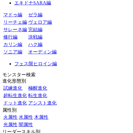
エキドナSARA編
マドゥ編
ゼラ編
リーチェ編
ヴェロア編
サレーネ編
完結編
修行編
決戦編
カリン編
ハク編
ソニア編
オーディン編
フェス限ヒロイン編
モンスター検索
進化形態別
試練進化
極醒進化
超転生進化
転生進化
ドット進化
アシスト進化
属性別
火属性
水属性
木属性
光属性
闇属性
リーダースキル別