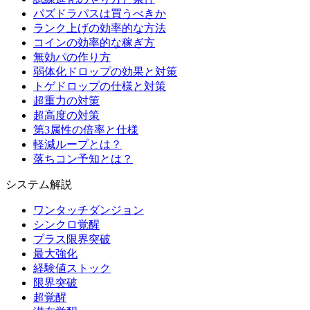
パズドラパスは買うべきか
ランク上げの効率的な方法
コインの効率的な稼ぎ方
無効パの作り方
弱体化ドロップの効果と対策
トゲドロップの仕様と対策
超重力の対策
超高度の対策
第3属性の倍率と仕様
軽減ループとは？
落ちコン予知とは？
システム解説
ワンタッチダンジョン
シンクロ覚醒
プラス限界突破
最大強化
経験値ストック
限界突破
超覚醒