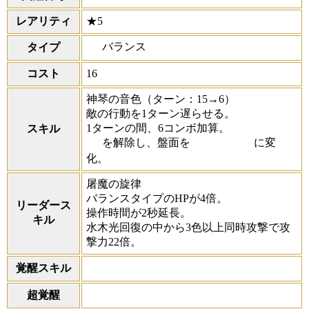
レアリティ
★5
バランス
タイプ
コスト
16
神琴の音色
（ターン：15→6）
敵の行動を1ターン遅らせる。
1ターンの間、6コンボ加算。
スキル
を解除し、盤面を
に変
化。
屠魔の旋律
バランスタイプのHPが4倍。
リーダース
操作時間が2秒延長。
キル
水木光回復の中から3色以上同時攻撃で攻
撃力22倍。
覚醒スキル
超覚醒