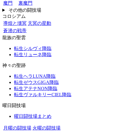
魔門
裏魔門
その他の闘技場
コロシアム
導煌と壊冥
天冥の星動
蒼潜の戦帝
龍族の聖雲
転生シルヴィ降臨
転生リューネ降臨
神々の聖跡
転生ヘラLUNA降臨
転生ゼウスGIGA降臨
転生アテナNON降臨
転生ヴァルキリーCIEL降臨
曜日闘技場
曜日闘技場まとめ
月曜の闘技場
火曜の闘技場