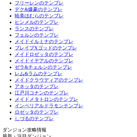
フリーレンのテンプレ
デク&爆豪のテンプレ
暁美ほむらのテンプレ
ヒンメルのテンプレ
ランスのテンプレ
フェルンのテンプレ
メイドイルミナのテンプレ
ブレイブXゴッドのテンプレ
メイドロゼッタのテンプレ
メイドイデアルのテンプレ
ゼラ&チェルンのテンプレ
レム&ラムのテンプレ
メイドクラウディアのテンプレ
アネッタのテンプレ
江戸川コナンのテンプレ
メイドメタトロンのテンプレ
インペリアルドラモンテンプレ
ロゼッタのテンプレ
しづるのテンプレ
ダンジョン攻略情報
最新・注目ダンジョン