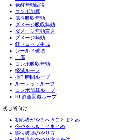
覚醒無効回復
コンボ加算
属性吸収無効
ダメージ吸収無効
ダメージ無効貫通
ダメージ無効
釘ドロップ生成
シールド破壊
自傷
コンボ吸収無効
軽減ループ
操作時間ループ
ルーレットループ
コンボ加算ループ
HP割合回復ループ
初心者向け
初心者がやるべきことまとめ
今やるべきことまとめ
部位破壊のやり方
試練進化のやり方と条件