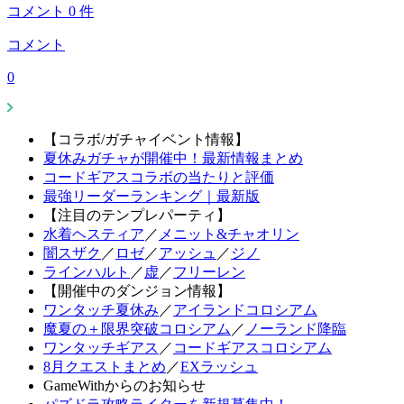
コメント
0
件
コメント
0
【コラボ/ガチャイベント情報】
夏休みガチャが開催中！最新情報まとめ
コードギアスコラボの当たりと評価
最強リーダーランキング｜最新版
【注目のテンプレパーティ】
水着ヘスティア
／
メニット&チャオリン
闇スザク
／
ロゼ
／
アッシュ
／
ジノ
ラインハルト
／
虚
／
フリーレン
【開催中のダンジョン情報】
ワンタッチ夏休み
／
アイランドコロシアム
魔夏の＋限界突破コロシアム
／
ノーランド降臨
ワンタッチギアス
／
コードギアスコロシアム
8月クエストまとめ
／
EXラッシュ
GameWithからのお知らせ