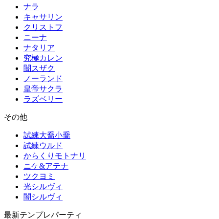
ナラ
キャサリン
クリストフ
ニーナ
ナタリア
究極カレン
闇スザク
ノーランド
皇帝サクラ
ラズベリー
その他
試練大喬小喬
試練ウルド
からくりモトナリ
ニケ&アテナ
ツクヨミ
光シルヴィ
闇シルヴィ
最新テンプレパーティ