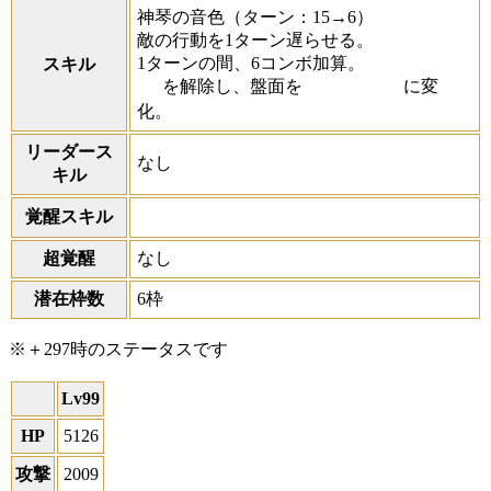
神琴の音色
（ターン：15→6）
敵の行動を1ターン遅らせる。
1ターンの間、6コンボ加算。
スキル
を解除し、盤面を
に変
化。
リーダース
なし
キル
覚醒スキル
超覚醒
なし
潜在枠数
6枠
※＋297時のステータスです
Lv99
HP
5126
攻撃
2009