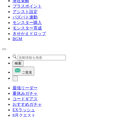
潜在覚醒
プラスポイント
アシスト設定
パズバト連動
モンスター購入
モンスター育成
きせかえドロップ
BGM
検索
ご意見
最強リーダー
夏休みガチャ
コードギアス
おすすめガチャ
EXラッシュ
8月クエスト