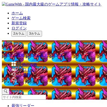
ホーム
ゲーム検索
新規登録
ログイン
2カラム
3カラム
パズドラ攻略｜パズル＆ドラゴンズ
他の攻略
コミュ
速報
掲示板
最強リーダー