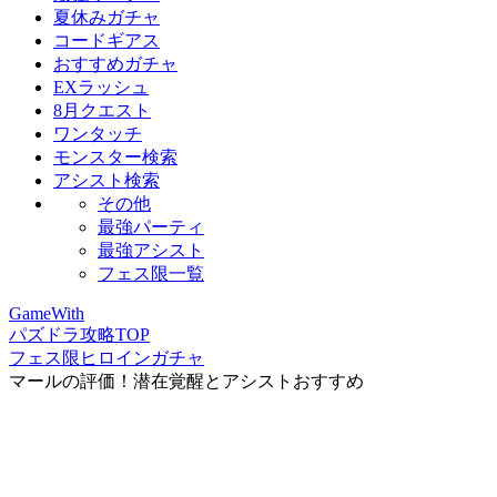
夏休みガチャ
コードギアス
おすすめガチャ
EXラッシュ
8月クエスト
ワンタッチ
モンスター検索
アシスト検索
その他
最強パーティ
最強アシスト
フェス限一覧
GameWith
パズドラ攻略TOP
フェス限ヒロインガチャ
マールの評価！潜在覚醒とアシストおすすめ